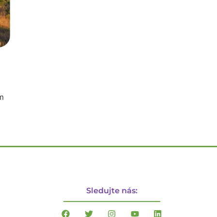
ám
.
Sledujte nás: