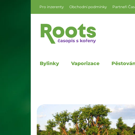
Pro inzerenty
Obchodní podmínky
Partneři Ča
Bylinky
Vaporizace
Pěstován