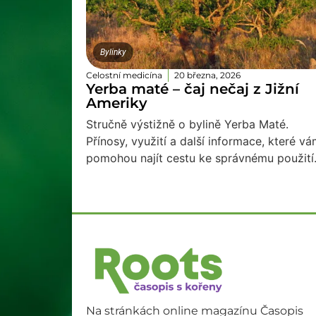
Bylinky
Celostní medicína
20 března, 2026
Yerba maté – čaj nečaj z Jižní
Ameriky
Stručně výstižně o bylině Yerba Maté.
Přínosy, využití a další informace, které v
pomohou najít cestu ke správnému použití
Na stránkách online magazínu Časopis