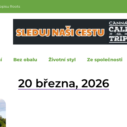
sopisu Roots
í
Bez obalu
Životní styl
Ze společnosti
20 března, 2026