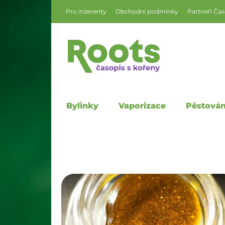
Pro inzerenty
Obchodní podmínky
Partneři Ča
Bylinky
Vaporizace
Pěstován