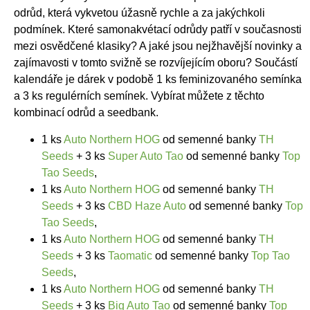
odrůd, která vykvetou úžasně rychle a za jakýchkoli
podmínek. Které samonakvétací odrůdy patří v současnosti
mezi osvědčené klasiky? A jaké jsou nejžhavější novinky a
zajímavosti v tomto svižně se rozvíjejícím oboru? Součástí
kalendáře je dárek v podobě 1 ks feminizovaného semínka
a 3 ks regulérních semínek. Vybírat můžete z těchto
kombinací odrůd a seedbank.
1 ks
Auto Northern HOG
od semenné banky
TH
Seeds
+ 3 ks
Super Auto Tao
od semenné banky
Top
Tao Seeds
,
1 ks
Auto Northern HOG
od semenné banky
TH
Seeds
+ 3 ks
CBD Haze Auto
od semenné banky
Top
Tao Seeds
,
1 ks
Auto Northern HOG
od semenné banky
TH
Seeds
+ 3 ks
Taomatic
od semenné banky
Top Tao
Seeds
,
1 ks
Auto Northern HOG
od semenné banky
TH
Seeds
+ 3 ks
Big Auto Tao
od semenné banky
Top