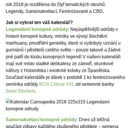
rok 2018 je rozdělena do čtyř tematických okruhů:
Legendy, Samonakvétací, Feminizované a CBD.
Jak si vybrat ten váš kalendář?
Legendární konopné odrůdy
: Nejúspěšnější odrůdy v
historii konopné kultury, milníky ve vývoji šlechtění
marihuany, prvotřídní genetiky, které si vydobyly uznání u
gurmánů i pěstitelů celého světa – pouze takové a žádné
jiné patří do klubu konopných legend! V našem kalendáři
mají své místo sladké delikatesy ze zámoří, skunkové
nářezy z Holandska i exotické krásky ze Španělska.
Součástí kalendáře je dárek v podobě 1 ks feminizovaného
semínka odrůdy
BCN Critical XXL
od semenné banky
Seed Stockers
.
Samonakvétací konopné odrůdy
: Dnes už běžná
součást výbavy každého zkušeného pěstitele – semena