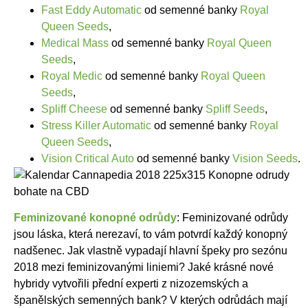
Fast Eddy Automatic
od semenné banky
Royal
Queen Seeds
,
Medical Mass
od semenné banky
Royal Queen
Seeds
,
Royal Medic
od semenné banky
Royal Queen
Seeds
,
Spliff Cheese
od semenné banky
Spliff Seeds
,
Stress Killer Automatic
od semenné banky
Royal
Queen Seeds
,
Vision Critical Auto
od semenné banky
Vision Seeds
.
Feminizované konopné odrůdy
: Feminizované odrůdy
jsou láska, která nerezaví, to vám potvrdí každý konopný
nadšenec. Jak vlastně vypadají hlavní špeky pro sezónu
2018 mezi feminizovanými liniemi? Jaké krásné nové
hybridy vytvořili přední experti z nizozemských a
španělských semenných bank? V kterých odrůdách mají