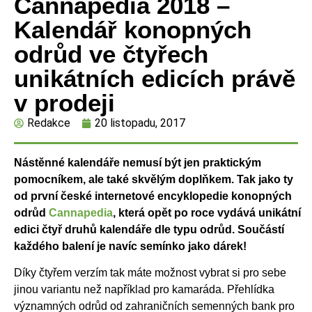
Cannapedia 2018 –
Kalendář konopných
odrůd ve čtyřech
unikátních edicích právě
v prodeji
Redakce
20 listopadu, 2017
Nástěnné kalendáře nemusí být jen praktickým
pomocníkem, ale také skvělým doplňkem. Tak jako ty
od první české internetové encyklopedie konopných
odrůd
Cannapedia
, která opět po roce vydává unikátní
edici čtyř druhů kalendáře dle typu odrůd. Součástí
každého balení je navíc semínko jako dárek!
Díky čtyřem verzím tak máte možnost vybrat si pro sebe
jinou variantu než například pro kamaráda. Přehlídka
významných odrůd od zahraničních semenných bank pro