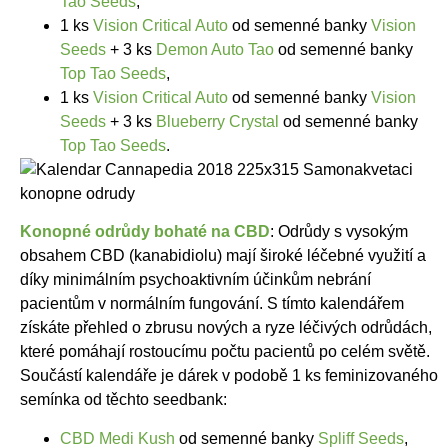
Tao Seeds
,
1 ks
Vision Critical Auto
od semenné banky
Vision
Seeds
+ 3 ks
Demon Auto Tao
od semenné banky
Top Tao Seeds
,
1 ks
Vision Critical Auto
od semenné banky
Vision
Seeds
+ 3 ks
Blueberry Crystal
od semenné banky
Top Tao Seeds
.
Konopné odrůdy bohaté na CBD
: Odrůdy s vysokým
obsahem CBD (kanabidiolu) mají široké léčebné využití a
díky minimálním psychoaktivním účinkům nebrání
pacientům v normálním fungování. S tímto kalendářem
získáte přehled o zbrusu nových a ryze léčivých odrůdách,
které pomáhají rostoucímu počtu pacientů po celém světě.
Součástí kalendáře je dárek v podobě 1 ks feminizovaného
semínka od těchto seedbank:
CBD Medi Kush
od semenné banky
Spliff Seeds
,