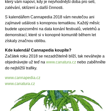
který vám napoví, kdy je nejvhodnější doba pro setí,
zalévání, sklízení a další činnosti.
S kalendářem Cannapedia 2018 vám neutečou ani
zajímavé události s konopnou tematikou. Každý měsíc
budete upozorněni na data konání festivalů, veletrhů a
demonstrací, které si v konopné komunitě během let
získaly značnou oblibu.
Kde kalendář Cannapedia koupíte?
Začátek roku 2018 se nezadržitelně blíží, tak neváhejte a
objednávejte už teď na
www.canatura.cz
nebo zaběhněte
do nejbližší trafiky.
www.cannapedia.cz
www.canatura.cz