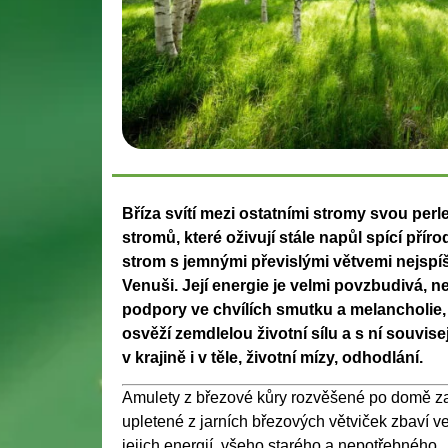
Bříza svítí mezi ostatními stromy svou perl
stromů, které oživují stále napůl spící přír
strom s jemnými převislými větvemi nejspí
Venuši. Její energie je velmi povzbudivá, 
podpory ve chvílích smutku a melancholie, 
osvěží zemdlelou životní sílu a s ní souvi
v krajině i v těle, životní mízy, odhodlání.
Amulety z březové kůry rozvěšené po domě za
upletené z jarních březových větviček zbaví v
jejich energií, všeho starého a nepotřebného.