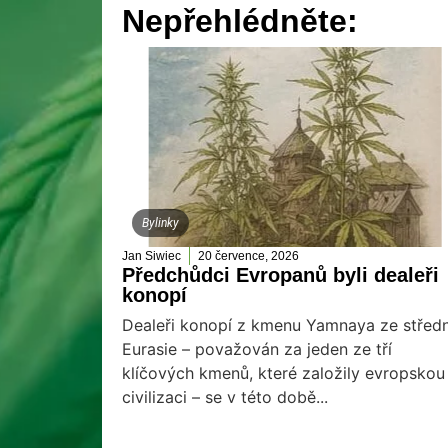
Nepřehlédněte:
Bylinky
Jan Siwiec
20 července, 2026
Předchůdci Evropanů byli dealeři
konopí
Dealeři konopí z kmenu Yamnaya ze středn
Eurasie – považován za jeden ze tří
klíčových kmenů, které založily evropskou
civilizaci – se v této době...