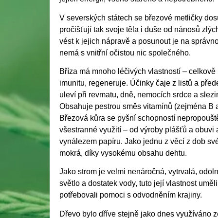
V severských státech se březové metličky dosu
pročišťují tak svoje těla i duše od nánosů zlý
vést k jejich nápravě a posunout je na správnou
nemá s vnitřní očistou nic společného.
Bříza má mnoho léčivých vlastností – celkově 
imunitu, regeneruje. Účinky čaje z listů a před
uleví při revmatu, dně, nemocích srdce a slezi
Obsahuje pestrou směs vitamínů (zejména B a C
Březová kůra se pyšní schopností nepropouště
všestranné využití – od výroby plášťů a obuvi 
vynálezem papíru. Jako jednu z věcí z dob své 
mokrá, díky vysokému obsahu dehtu.
Jako strom je velmi nenáročná, vytrvalá, odolná
světlo a dostatek vody, tuto její vlastnost uměl
potřebovali pomoci s odvodněním krajiny.
Dřevo bylo dříve stejně jako dnes využíváno z