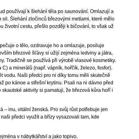
d používají k šlehání těla po saunování. Omlazují a
ch sil. Šlehání zločinců březovými metlami, které mělo
 životní cestu, přešlo později k bičování, to však už
pečuje o tělo, ozdravuje ho a omlazuje, posiluje
evším březové šťávy si užijí zejména ledviny a játra,
ny. Tradičně se používá při výrobě vlasové kosmetiky.
) a minerálů (např. vápník, hořčík, železo, fosfor).
t vodu. Naši předci pro ni díky tomu měli skutečně
až po kánoe a střešní krytinu. Psali na ni dávno před
skautské aktivity si pamatuji, že březová kůra hoří i
 – inu, vitální ženská. Pro svůj růst potřebuje jen
i naši předci využít a břízy vysazovali tam, kde
ejména v nábytkářství a jako topivo.