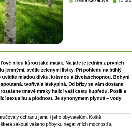
Lenka Kaizarová
15 pro
eťově bílou kůrou jako maják. Na jaře je jedním z prvních
odu jemnými, světle zelenými lístky. Při pohledu na štíhlý
š uvidíte mladou dívku, krásnou a životaschopnou.
Bohyni
nespoutaná, tvořivá a láskyplná. Od břízy se vám dostane
rozežene tmavé mraky halící vaši cestu kupředu. Posílí a
sející sexualitu a plodnost. Je synonymem
plynutí – vody
ručovaly ochranu jemu i jeho obyvatelům. Koště
eškerá zákoutí vašeho příbytku negativních mocností a