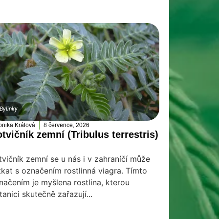
Bylinky
onika Králová
8 července, 2026
tvičník zemní (Tribulus terrestris)
tvičník zemní se u nás i v zahraníčí může
tkat s označením rostlinná viagra. Tímto
načením je myšlena rostlina, kterou
tanici skutečně zařazují...