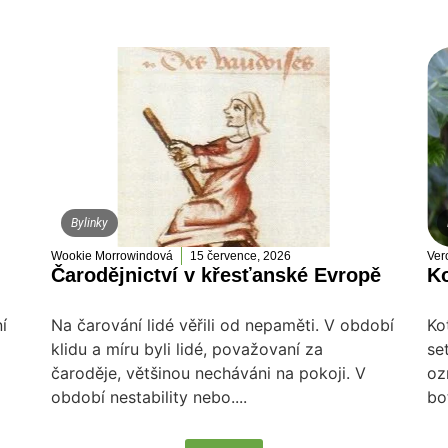
Bylinky
Wookie Morrowindová
15 července, 2026
Ver
Čarodějnictví v křesťanské Evropě
Ko
í
Na čarování lidé věřili od nepaměti. V období
Ko
klidu a míru byli lidé, považovaní za
se
čaroděje, většinou necháváni na pokoji. V
oz
období nestability nebo....
bo