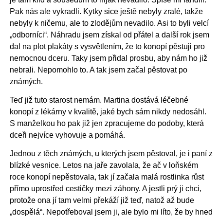
Pak nás ale vykradli. Kytky sice ještě nebyly zralé, takže
nebyly k ničemu, ale to zlodějům nevadilo. Asi to byli velcí
„odborníci“. Náhradu jsem získal od přátel a další rok jsem
dal na plot plakáty s vysvětlením, že to konopí pěstuji pro
nemocnou dceru. Taky jsem přidal prosbu, aby nám ho již
nebrali. Nepomohlo to. A tak jsem začal pěstovat po
známých.
Teď již tuto starost nemám. Martina dostává léčebné
konopí z lékárny v kvalitě, jaké bych sám nikdy nedosáhl.
S manželkou ho pak již jen zpracujeme do podoby, která
dceři nejvíce vyhovuje a pomáhá.
Jednou z těch známých, u kterých jsem pěstoval, je i paní z
blízké vesnice. Letos na jaře zavolala, že ač v loňském
roce konopí nepěstovala, tak jí začala malá rostlinka růst
přímo uprostřed cestičky mezi záhony. A jestli prý ji chci,
protože ona jí tam velmi překáží již teď, natož až bude
„dospělá“. Nepotřeboval jsem ji, ale bylo mi líto, že by hned