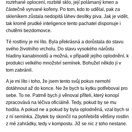
roztrhané oplocení, rozbité sklo, její polámaný kmen a
částečně vyrvané kořeny. Po tom, kdo to udělal, pak za
skleníkem zůstala nedopitá láhev desítky piva. Jak je vidět,
tak kromě prudké inteligence tento pachatel disponuje i
chutěmi bezdomovce.
Té rostliny je mi líto. Byla překrásná a dorůstala do stavu
svého životního vrcholu. Do stavu vysokého nárůstu
hladiny kanabinoidů a možná, v případě jejího oplodnění, k
produkci velkého množství semínek. Bohužel někdo jí v
tom zabránil.
A je mi líto i toho, že jsem tento svůj pokus nemohl
dotáhnout až do konce. Ne že bych tu kytku potřeboval pro
sebe. To ne. Patrně bych ji věnoval příteli, který konopí
zpracovává na léčiva oficiálně. Tedy, pokud by se mu
hodila. A pokud ne a pokud by byla oplodněná, vzal bych si
z ní semínka. Zbytek by skončil na pohřebišti většiny rostlin
z mé zahrádky, tedy v kompostu. Již se nic z toho nestane.