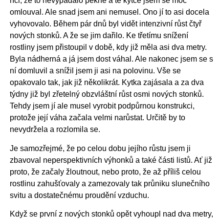
říci, že to nevypadalo pěkně a té kytce jsem se moc
omlouval. Ale snad jsem ani nemusel. Ono jí to asi docela
vyhovovalo. Během pár dnů byl vidět intenzivní růst čtyř
nových stonků. A že se jim dařilo. Ke třetímu snížení
rostliny jsem přistoupil v době, kdy již měla asi dva metry.
Byla nádherná a já jsem dost váhal. Ale nakonec jsem se s
ní domluvil a snížil jsem ji asi na polovinu. Vše se
opakovalo tak, jak již několikrát. Kytka zajásala a za dva
týdny již byl zřetelný obzvláštní růst osmi nových stonků.
Tehdy jsem jí ale musel vyrobit podpůrnou konstrukci,
protože její váha začala velmi narůstat. Určitě by to
nevydržela a rozlomila se.
Je samozřejmé, že po celou dobu jejího růstu jsem ji
zbavoval neperspektivních výhonků a také části listů. Ať již
proto, že začaly žloutnout, nebo proto, že až příliš celou
rostlinu zahušťovaly a zamezovaly tak průniku slunečního
svitu a dostatečnému proudění vzduchu.
Když se první z nových stonků opět vyhoupl nad dva metry,