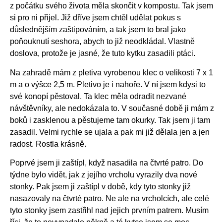
z počátku svého života měla skončit v kompostu. Tak jsem
si pro ni přijel. Již dříve jsem chtěl udělat pokus s
důslednějším zaštipováním, a tak jsem to bral jako
poňouknutí seshora, abych to již neodkládal. Vlastně
doslova, protože je jasné, že tuto kytku zasadili ptáci.
Na zahradě mám z pletiva vyrobenou klec o velikosti 7 x 1
m a o výšce 2,5 m. Pletivo je i nahoře. V ní jsem kdysi to
své konopí pěstoval. Ta klec měla odradit nezvané
návštěvníky, ale nedokázala to. V současné době ji mám z
boků i zasklenou a pěstujeme tam okurky. Tak jsem ji tam
zasadil. Velmi rychle se ujala a pak mi již dělala jen a jen
radost. Rostla krásně.
Poprvé jsem ji zaštípl, když nasadila na čtvrté patro. Do
týdne bylo vidět, jak z jejího vrcholu vyrazily dva nové
stonky. Pak jsem ji zaštípl v době, kdy tyto stonky již
nasazovaly na čtvrté patro. Ne ale na vrcholcích, ale celé
tyto stonky jsem zastřihl nad jejich prvním patrem. Musím