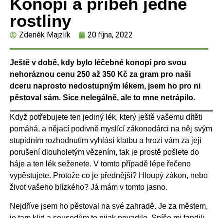
Konopí a příběh jedné
rostliny
Zdeněk Majzlík
20 října, 2022
Ještě v době, kdy bylo léčebné konopí pro svou
nehoráznou cenu 250 až 350 Kč za gram pro naši
dceru naprosto nedostupným lékem, jsem ho pro ni
pěstoval sám. Sice nelegálně, ale to mne netrápilo.
Když potřebujete ten jediný lék, který ještě vašemu dítěti
pomáhá, a nějací podivně myslící zákonodárci na něj svým
stupidním rozhodnutím vyhlásí klatbu a hrozí vám za její
porušení dlouholetým vězením, tak je prostě pošlete do
háje a ten lék seženete. V tomto případě lépe řečeno
vypěstujete. Protože co je přednější? Hloupý zákon, nebo
život vašeho blízkého? Já mám v tomto jasno.
Nejdříve jsem ho pěstoval na své zahradě. Je za městem,
je tam klid a sousedům to nijak nevadilo. Spíše mi fandili.