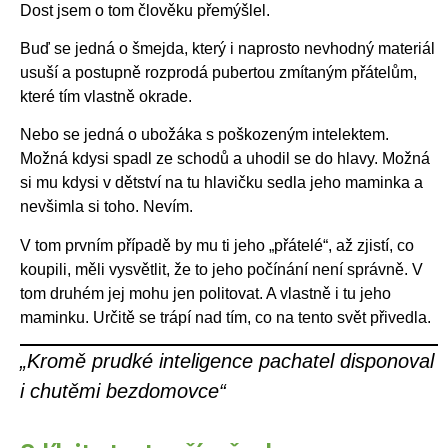
Dost jsem o tom člověku přemýšlel.
Buď se jedná o šmejda, který i naprosto nevhodný materiál
usuší a postupně rozprodá pubertou zmítaným přátelům,
které tím vlastně okrade.
Nebo se jedná o ubožáka s poškozeným intelektem.
Možná kdysi spadl ze schodů a uhodil se do hlavy. Možná
si mu kdysi v dětství na tu hlavičku sedla jeho maminka a
nevšimla si toho. Nevím.
V tom prvním případě by mu ti jeho „přátelé“, až zjistí, co
koupili, měli vysvětlit, že to jeho počínání není správně. V
tom druhém jej mohu jen politovat. A vlastně i tu jeho
maminku. Určitě se trápí nad tím, co na tento svět přivedla.
„Kromě prudké inteligence pachatel disponoval
i chutěmi bezdomovce“