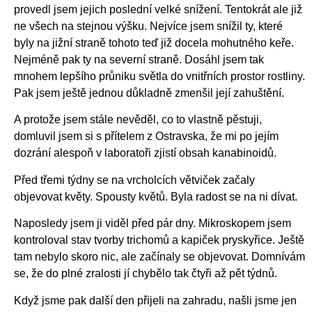
provedl jsem jejich poslední velké snížení. Tentokrát ale již
ne všech na stejnou výšku. Nejvíce jsem snížil ty, které
byly na jižní straně tohoto teď již docela mohutného keře.
Nejméně pak ty na severní straně. Dosáhl jsem tak
mnohem lepšího průniku světla do vnitřních prostor rostliny.
Pak jsem ještě jednou důkladně zmenšil její zahuštění.
A protože jsem stále nevěděl, co to vlastně pěstuji,
domluvil jsem si s přítelem z Ostravska, že mi po jejím
dozrání alespoň v laboratoři zjistí obsah kanabinoidů.
Před třemi týdny se na vrcholcích větviček začaly
objevovat květy. Spousty květů. Byla radost se na ni dívat.
Naposledy jsem ji viděl před pár dny. Mikroskopem jsem
kontroloval stav tvorby trichomů a kapiček pryskyřice. Ještě
tam nebylo skoro nic, ale začínaly se objevovat. Domnívám
se, že do plné zralosti jí chybělo tak čtyři až pět týdnů.
Když jsme pak další den přijeli na zahradu, našli jsme jen