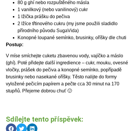
80 g ghí nebo rozpuštěného másla
1 vanilkový (nebo vanilinový) cukr
1 lžička prášku do pečiva
2 lžíce třtinového cukru (my jsme použili sladidlo
přírodního původu SugaVida)
Konopné loupané semínko, brusinky, oříšky dle chuti
Postup:
V míse smíchejte cuketu zbavenou vody, vajíčko a máslo
(ghí). Poté přidejte další ingredience – cukr, mouku, ovesné
vločky, prášek do pečiva a konopné semínko, popřípadě
brusinky nebo nasekané oříšky. Těsto nalijte do formy
vyložené pečicím papírem a pečte cca 30 minut na 170
stupňů. Přejeme dobrou chuť 🙂
Sdílejte tento příspěvek: