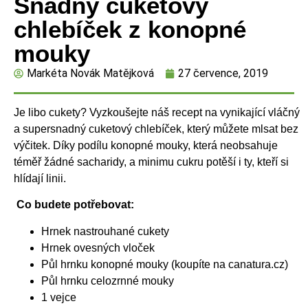
Snadný cuketový
chlebíček z konopné
mouky
Markéta Novák Matějková
27 července, 2019
Je libo cukety? Vyzkoušejte náš recept na vynikající vláčný
a supersnadný cuketový chlebíček, který můžete mlsat bez
výčitek. Díky podílu konopné mouky, která neobsahuje
téměř žádné sacharidy, a minimu cukru potěší i ty, kteří si
hlídají linii.
Co budete potřebovat:
Hrnek nastrouhané cukety
Hrnek ovesných vloček
Půl hrnku konopné mouky (koupíte na canatura.cz)
Půl hrnku celozrnné mouky
1 vejce