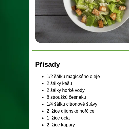
Přísady
1/2 šálku magického oleje
2 šálky kešu
2 šálky horké vody
8 stroužků česneku
1/4 šálku citronové šťávy
2 lžíce dijonské hořčice
1 lžíce octa
2 lžíce kapary