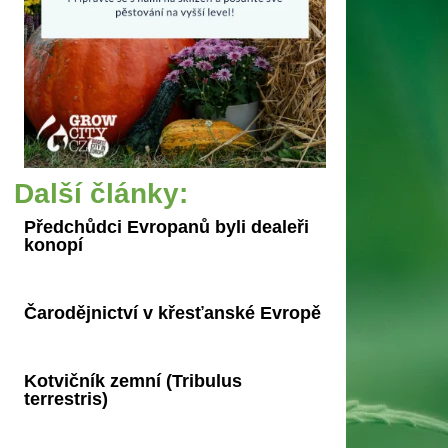
Další články:
Předchůdci Evropanů byli dealeři
konopí
Čarodějnictví v křesťanské Evropě
Kotvičník zemní (Tribulus
terrestris)