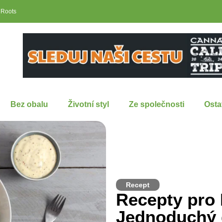
 Roots
Bez obalu
Životní styl
Ze společnosti
Osta
Recept
Recepty pro 
Jednoduchý 