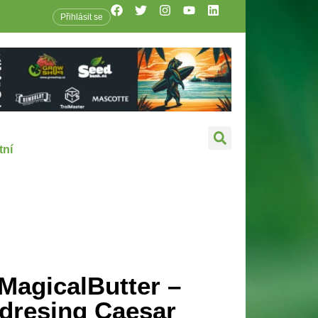
Přihlásit se
tní
MagicalButter –
dresing Caesar