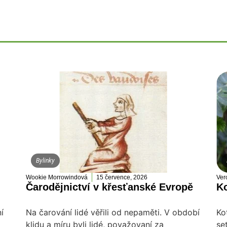
Bylinky
Wookie Morrowindová
15 července, 2026
Ver
Čarodějnictví v křesťanské Evropě
Ko
í
Na čarování lidé věřili od nepaměti. V období
Ko
klidu a míru byli lidé, považovaní za
se