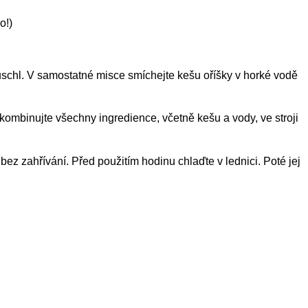
o!)
uschl. V samostatné misce smíchejte kešu oříšky v horké vodě
ombinujte všechny ingredience, včetně kešu a vody, ve stroji
ez zahřívání. Před použitím hodinu chlaďte v lednici. Poté jej