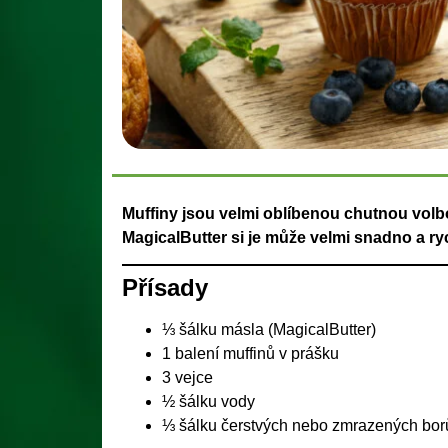
Muffiny jsou velmi oblíbenou chutnou volbou
MagicalButter si je může velmi snadno a ryc
Přísady
⅓ šálku másla (MagicalButter)
1 balení muffinů v prášku
3 vejce
½ šálku vody
⅓ šálku čerstvých nebo zmrazených bo