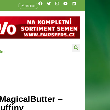
Přihlásit se
tní
MagicalButter –
uffiny