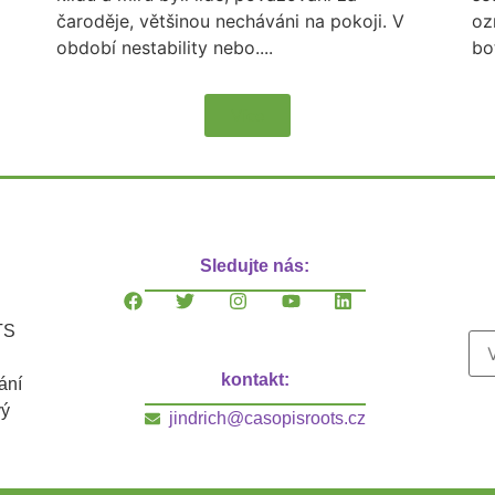
čaroděje, většinou necháváni na pokoji. V
oz
období nestability nebo....
bo
Více
Sledujte nás:
TS
kontakt:
ání
vý
jindrich@casopisroots.cz