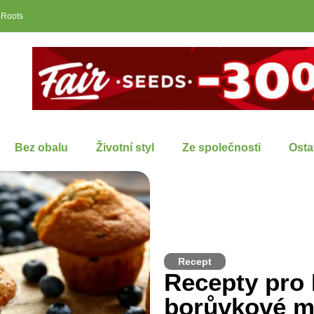
 Roots
Bez obalu
Životní styl
Ze společnosti
Osta
Recept
Recepty pro 
borůvkové m