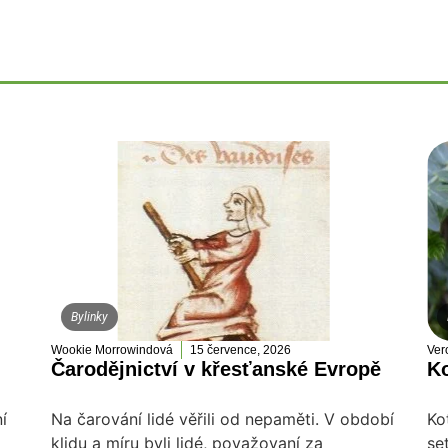
Bylinky
Wookie Morrowindová
15 července, 2026
Ver
Čarodějnictví v křesťanské Evropě
Ko
í
Na čarování lidé věřili od nepaměti. V období
Ko
klidu a míru byli lidé, považovaní za
se