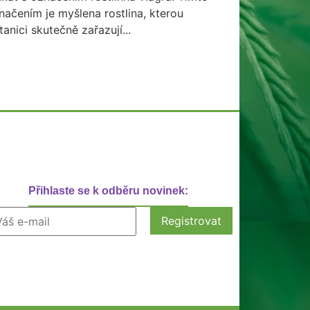
načením je myšlena rostlina, kterou
tanici skutečně zařazují...
Přihlaste se k odběru novinek: