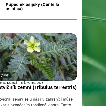
Pupečník asijský (Centella
asiatica)
Bylinky
onika Králová
8 července, 2026
tvičník zemní (Tribulus terrestris)
tvičník zemní se u nás i v zahraníčí může
tkat s označením rostlinná viagra. Tímto