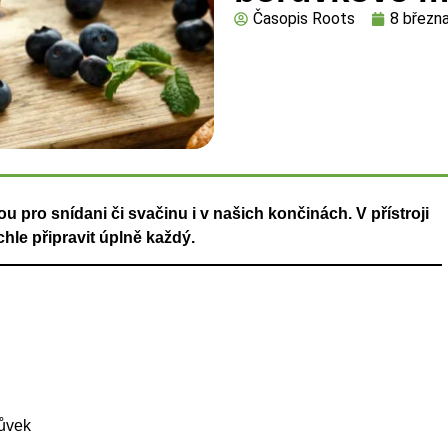
Časopis Roots
8 březn
 pro snídani či svačinu i v našich končinách. V přístroji
hle připravit úplně každý.
růvek