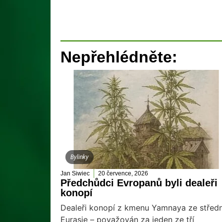
Nepřehlédněte:
Bylinky
Jan Siwiec
20 července, 2026
Předchůdci Evropanů byli dealeři
konopí
Dealeři konopí z kmenu Yamnaya ze středn
Eurasie – považován za jeden ze tří