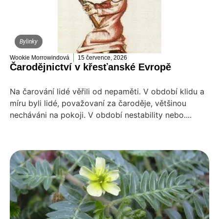
Bylinky
Wookie Morrowindová
15 července, 2026
Čarodějnictví v křesťanské Evropě
Na čarování lidé věřili od nepaměti. V období klidu a
míru byli lidé, považovaní za čaroděje, většinou
necháváni na pokoji. V období nestability nebo....