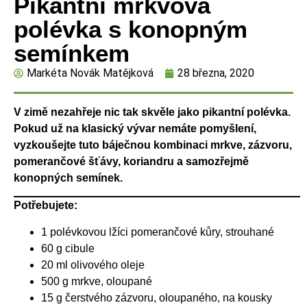
Pikantní mrkvová
polévka s konopným
semínkem
Markéta Novák Matějková
28 března, 2020
V zimě nezahřeje nic tak skvěle jako pikantní polévka.
Pokud už na klasický vývar nemáte pomyšlení,
vyzkoušejte tuto báječnou kombinaci mrkve, zázvoru,
pomerančové šťávy, koriandru a samozřejmě
konopných semínek.
Potřebujete:
1 polévkovou lžíci pomerančové kůry, strouhané
60 g cibule
20 ml olivového oleje
500 g mrkve, oloupané
15 g čerstvého zázvoru, oloupaného, na kousky