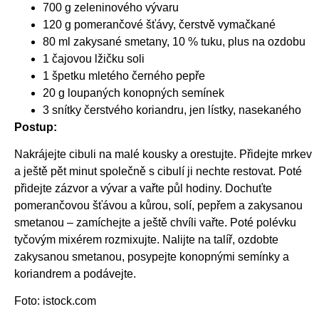
700 g zeleninového vývaru
120 g pomerančové šťávy, čerstvě vymačkané
80 ml zakysané smetany, 10 % tuku, plus na ozdobu
1 čajovou lžičku soli
1 špetku mletého černého pepře
20 g loupaných konopných semínek
3 snítky čerstvého koriandru, jen lístky, nasekaného
Postup:
Nakrájejte cibuli na malé kousky a orestujte. Přidejte mrkev
a ještě pět minut společně s cibulí ji nechte restovat. Poté
přidejte zázvor a vývar a vařte půl hodiny. Dochuťte
pomerančovou šťávou a kůrou, solí, pepřem a zakysanou
smetanou – zamíchejte a ještě chvíli vařte. Poté polévku
tyčovým mixérem rozmixujte. Nalijte na talíř, ozdobte
zakysanou smetanou, posypejte konopnými semínky a
koriandrem a podávejte.
Foto: istock.com