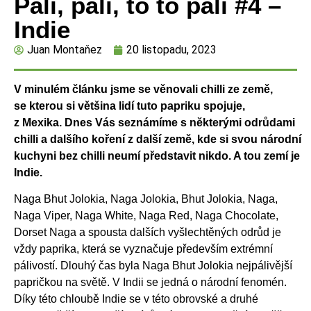
Pálí, pálí, to to pálí #4 –
Indie
Juan Montaňez
20 listopadu, 2023
V minulém článku jsme se věnovali chilli ze země,
se kterou si většina lidí tuto papriku spojuje,
z Mexika. Dnes Vás seznámíme s některými odrůdami
chilli a dalšího koření z další země, kde si svou národní
kuchyni bez chilli neumí představit nikdo. A tou zemí je
Indie.
Naga Bhut Jolokia, Naga Jolokia, Bhut Jolokia, Naga,
Naga Viper, Naga White, Naga Red, Naga Chocolate,
Dorset Naga a spousta dalších vyšlechtěných odrůd je
vždy paprika, která se vyznačuje především extrémní
pálivostí. Dlouhý čas byla Naga Bhut Jolokia nejpálivější
papričkou na světě. V Indii se jedná o národní fenomén.
Díky této chloubě Indie se v této obrovské a druhé