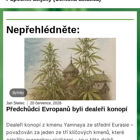
Nepřehlédněte:
Bylinky
Jan Siwiec
20 července, 2026
Předchůdci Evropanů byli dealeři konopí
Dealeři konopí z kmenu Yamnaya ze střední Eurasie –
považován za jeden ze tří klíčových kmenů, které
založily evropskou civilizaci – se v této době...