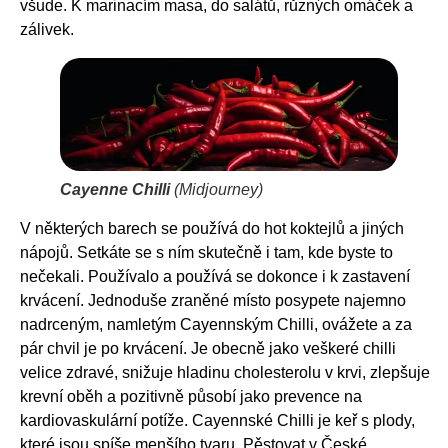
všude. K marinacím masa, do salátů, různých omáček a
zálivek.
Cayenne Chilli
(Midjourney)
V některých barech se používá do hot koktejlů a jiných
nápojů. Setkáte se s ním skutečně i tam, kde byste to
nečekali. Používalo a používá se dokonce i k zastavení
krvácení. Jednoduše zraněné místo posypete najemno
nadrceným, namletým Cayennským Chilli, ovážete a za
pár chvil je po krvácení. Je obecně jako veškeré chilli
velice zdravé, snižuje hladinu cholesterolu v krvi, zlepšuje
krevní oběh a pozitivně působí jako prevence na
kardiovaskulární potíže. Cayennské Chilli je keř s plody,
které jsou spíše menšího tvaru. Pěstovat v České