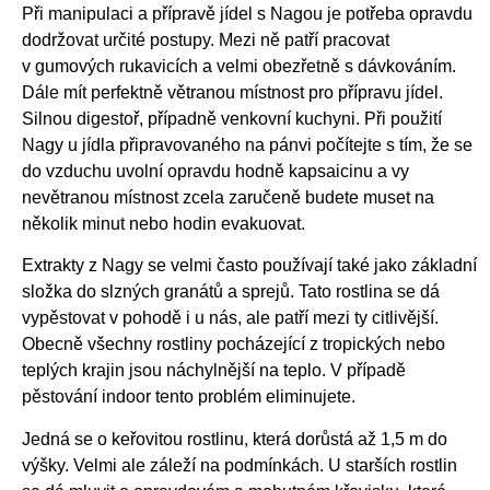
Při manipulaci a přípravě jídel s Nagou je potřeba opravdu
dodržovat určité postupy. Mezi ně patří pracovat
v gumových rukavicích a velmi obezřetně s dávkováním.
Dále mít perfektně větranou místnost pro přípravu jídel.
Silnou digestoř, případně venkovní kuchyni. Při použití
Nagy u jídla připravovaného na pánvi počítejte s tím, že se
do vzduchu uvolní opravdu hodně kapsaicinu a vy
nevětranou místnost zcela zaručeně budete muset na
několik minut nebo hodin evakuovat.
Extrakty z Nagy se velmi často používají také jako základní
složka do slzných granátů a sprejů. Tato rostlina se dá
vypěstovat v pohodě i u nás, ale patří mezi ty citlivější.
Obecně všechny rostliny pocházející z tropických nebo
teplých krajin jsou náchylnější na teplo. V případě
pěstování indoor tento problém eliminujete.
Jedná se o keřovitou rostlinu, která dorůstá až 1,5 m do
výšky. Velmi ale záleží na podmínkách. U starších rostlin