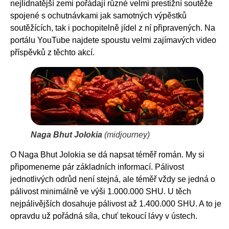
nejlidnatější zemi pořádají různé velmi prestižní soutěže
spojené s ochutnávkami jak samotných výpěstků
soutěžících, tak i pochopitelně jídel z ní připravených. Na
portálu YouTube najdete spoustu velmi zajímavých video
příspěvků z těchto akcí.
Naga Bhut Jolokia
(midjourney)
O Naga Bhut Jolokia se dá napsat téměř román. My si
připomeneme pár základních informací. Pálivost
jednotlivých odrůd není stejná, ale téměř vždy se jedná o
pálivost minimálně ve výši 1.000.000 SHU. U těch
nejpálivějších dosahuje pálivost až 1.400.000 SHU. A to je
opravdu už pořádná síla, chuť tekoucí lávy v ústech.