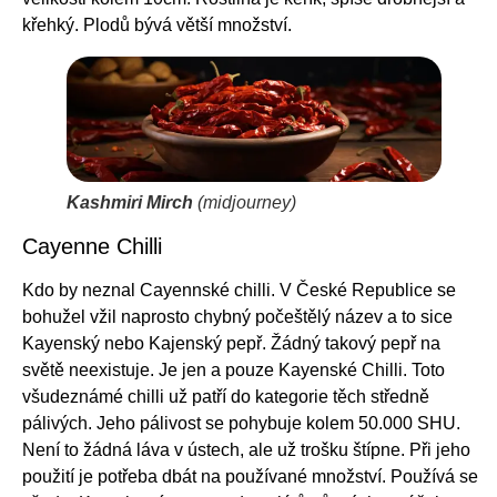
křehký. Plodů bývá větší množství.
Kashmiri Mirch
(midjourney)
Cayenne Chilli
Kdo by neznal Cayennské chilli. V České Republice se
bohužel vžil naprosto chybný počeštělý název a to sice
Kayenský nebo Kajenský pepř. Žádný takový pepř na
světě neexistuje. Je jen a pouze Kayenské Chilli. Toto
všudeznámé chilli už patří do kategorie těch středně
pálivých. Jeho pálivost se pohybuje kolem 50.000 SHU.
Není to žádná láva v ústech, ale už trošku štípne. Při jeho
použití je potřeba dbát na používané množství. Používá se