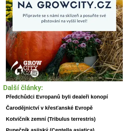
Další články:
Předchůdci Evropanů byli dealeři konopí
Čarodějnictví v křesťanské Evropě
Kotvičník zemní (Tribulus terrestris)
Pupečník asijský (Centella asiatica)