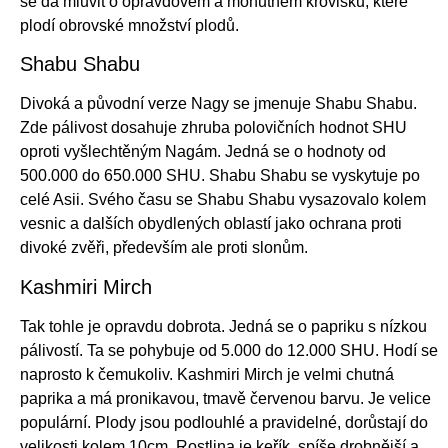
se dá mluvit o opravdovém a mohutném křovisku, které
plodí obrovské množství plodů.
Shabu Shabu
Divoká a původní verze Nagy se jmenuje Shabu Shabu.
Zde pálivost dosahuje zhruba polovičních hodnot SHU
oproti vyšlechtěným Nagám. Jedná se o hodnoty od
500.000 do 650.000 SHU. Shabu Shabu se vyskytuje po
celé Asii. Svého času se Shabu Shabu vysazovalo kolem
vesnic a dalších obydlených oblastí jako ochrana proti
divoké zvěři, především ale proti slonům.
Kashmiri Mirch
Tak tohle je opravdu dobrota. Jedná se o papriku s nízkou
pálivostí. Ta se pohybuje od 5.000 do 12.000 SHU. Hodí se
naprosto k čemukoliv. Kashmiri Mirch je velmi chutná
paprika a má pronikavou, tmavě červenou barvu. Je velice
populární. Plody jsou podlouhlé a pravidelné, dorůstají do
velikosti kolem 10cm. Rostlina je keřík, spíše drobnější a