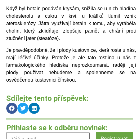
Když byl betain podáván krysám, snížila se u nich hladina
cholesterolu a cukru v krvi, u králíků tlumil vznik
aterosklerózy. Játra využívají betain k tomu, aby vyráběla
cholin, který zklidňuje, zlepšuje paměť a chrání proti
ztučnění jater (steatóze).
Je pravděpodobné, že i plody kustovnice, která roste u nás,
mají léčivé účinky. Protože je ale tato rostlina u nás z
farmakologického hlediska neprozkoumaná, raději její
plody používat nebudeme a spolehneme se na
osvědčenou kustovnici čínskou.
Sdílejte tento příspěvek:
Přihlaste se k odběru novinek: