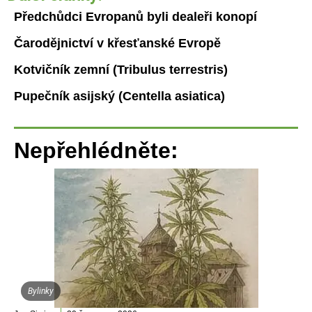
Předchůdci Evropanů byli dealeři konopí
Čarodějnictví v křesťanské Evropě
Kotvičník zemní (Tribulus terrestris)
Pupečník asijský (Centella asiatica)
Nepřehlédněte:
Bylinky