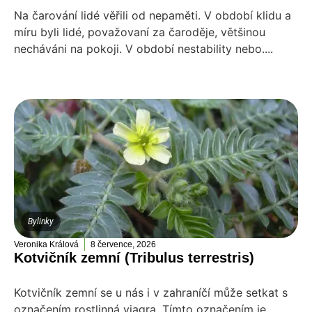
Na čarování lidé věřili od nepaměti. V období klidu a
míru byli lidé, považovaní za čaroděje, většinou
necháváni na pokoji. V období nestability nebo....
Bylinky
Veronika Králová
8 července, 2026
Kotvičník zemní (Tribulus terrestris)
Kotvičník zemní se u nás i v zahraníčí může setkat s
označením rostlinná viagra. Tímto označením je