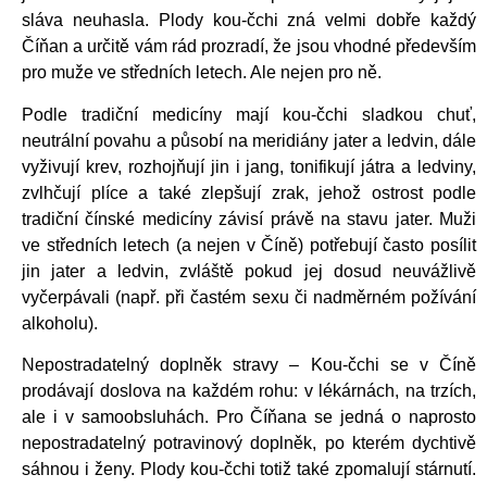
sláva neuhasla. Plody kou-čchi zná velmi dobře každý
Číňan a určitě vám rád prozradí, že jsou vhodné především
pro muže ve středních letech. Ale nejen pro ně.
Podle tradiční medicíny mají kou-čchi sladkou chuť,
neutrální povahu a působí na meridiány jater a ledvin, dále
vyživují krev, rozhojňují jin i jang, tonifikují játra a ledviny,
zvlhčují plíce a také zlepšují zrak, jehož ostrost podle
tradiční čínské medicíny závisí právě na stavu jater. Muži
ve středních letech (a nejen v Číně) potřebují často posílit
jin jater a ledvin, zvláště pokud jej dosud neuvážlivě
vyčerpávali (např. při častém sexu či nadměrném požívání
alkoholu).
Nepostradatelný doplněk stravy – Kou-čchi se v Číně
prodávají doslova na každém rohu: v lékárnách, na trzích,
ale i v samoobsluhách. Pro Číňana se jedná o naprosto
nepostradatelný potravinový doplněk, po kterém dychtivě
sáhnou i ženy. Plody kou-čchi totiž také zpomalují stárnutí.