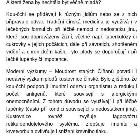
A která žena by nechtěla být věčně mladá?
Kou-čchi se přidávají k různým jídlům nebo se z nich
připravuje odvar. Tradiční čínská medicína je využívá i v
léčebných formulích při léčbě nemocí z nedostatku jinu,
které jsou doprovázeny žízní, včetně např. tuberkulózy či
cukrovky v jejich počátcích, dále při závratích, zhoršeném
vidění a chronickém kašli. Tyto plody se doporučují i při
léčbě lupénky či impotence.
Moderní výzkumy – Moudrost starých Číňanů potvrdil i
nedávný výzkum plodů kustovnice čínské. Bylo zjištěno, že
kou-čchi podporují imunitní odezvu organismu a redukují
počet antigenů, které souvisejí s alergickými
onemocněními. Z tohoto důvodu se využívají i při léčbě
lupénky (často pří kondici související s nedostatkem jinu).
Kustovnice rovněž zvyšuje fagocytózu
retikuloendotelového systému, zlepšuje imunitu a
krvetvorbu a ovlivňuje i snížení krevního tlaku.