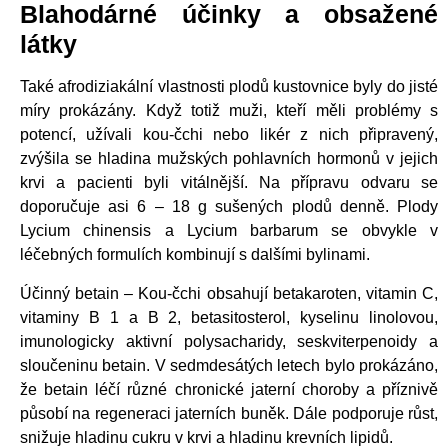
Blahodárné účinky a obsažené
látky
Také afrodiziakální vlastnosti plodů kustovnice byly do jisté
míry prokázány. Když totiž muži, kteří měli problémy s
potencí, užívali kou-čchi nebo likér z nich připravený,
zvýšila se hladina mužských pohlavních hormonů v jejich
krvi a pacienti byli vitálnější. Na přípravu odvaru se
doporučuje asi 6 – 18 g sušených plodů denně. Plody
Lycium chinensis a Lycium barbarum se obvykle v
léčebných formulích kombinují s dalšími bylinami.
Účinný betain – Kou-čchi obsahují betakaroten, vitamin C,
vitaminy B 1 a B 2, betasitosterol, kyselinu linolovou,
imunologicky aktivní polysacharidy, seskviterpenoidy a
sloučeninu betain. V sedmdesátých letech bylo prokázáno,
že betain léčí různé chronické jaterní choroby a příznivě
působí na regeneraci jaterních buněk. Dále podporuje růst,
snižuje hladinu cukru v krvi a hladinu krevních lipidů.