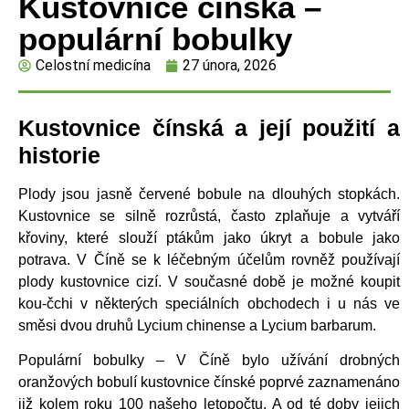
Kustovnice čínská –
populární bobulky
Celostní medicína
27 února, 2026
Kustovnice čínská a její použití a
historie
Plody jsou jasně červené bobule na dlouhých stopkách.
Kustovnice se silně rozrůstá, často zplaňuje a vytváří
křoviny, které slouží ptákům jako úkryt a bobule jako
potrava. V Číně se k léčebným účelům rovněž používají
plody kustovnice cizí. V současné době je možné koupit
kou-čchi v některých speciálních obchodech i u nás ve
směsi dvou druhů Lycium chinense a Lycium barbarum.
Populární bobulky – V Číně bylo užívání drobných
oranžových bobulí kustovnice čínské poprvé zaznamenáno
již kolem roku 100 našeho letopočtu. A od té doby jejich