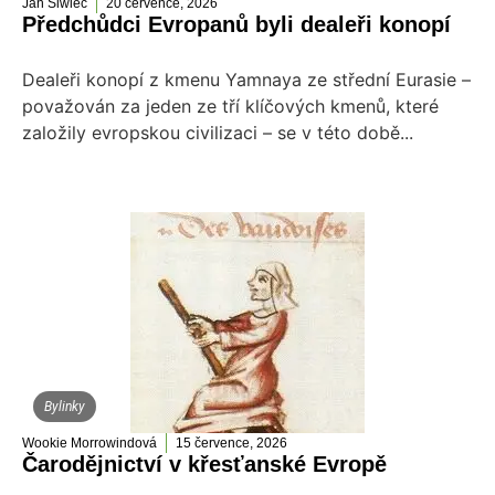
Jan Siwiec
20 července, 2026
Předchůdci Evropanů byli dealeři konopí
Dealeři konopí z kmenu Yamnaya ze střední Eurasie –
považován za jeden ze tří klíčových kmenů, které
založily evropskou civilizaci – se v této době...
Bylinky
Wookie Morrowindová
15 července, 2026
Čarodějnictví v křesťanské Evropě