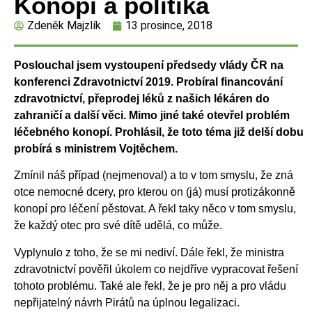
Konopí a politika
Zdeněk Majzlík
13 prosince, 2018
Poslouchal jsem vystoupení předsedy vlády ČR na
konferenci Zdravotnictví 2019. Probíral
financování
zdravotnictví, přeprodej léků z našich lékáren do
zahraničí a další věci. Mimo jiné také
otevřel problém
léčebného konopí. Prohlásil, že toto téma již delší dobu
probírá s ministrem
Vojtěchem.
Zmínil náš případ (nejmenoval) a to v tom smyslu, že zná
otce nemocné dcery, pro kterou on (já) musí protizákonně
konopí pro léčení pěstovat. A řekl taky něco v tom smyslu,
že každý otec pro své dítě udělá, co může.
Vyplynulo z toho, že se mi nediví. Dále řekl, že ministra
zdravotnictví pověřil úkolem co nejdříve vypracovat řešení
tohoto problému. Také ale řekl, že je pro něj a pro vládu
nepřijatelný návrh Pirátů na úplnou legalizaci.