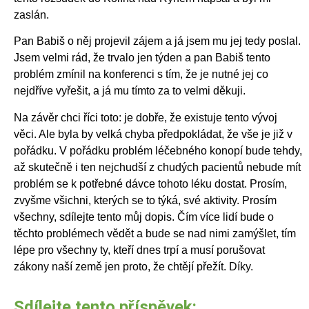
zaslán.
Pan Babiš o něj projevil zájem a já jsem mu jej tedy poslal.
Jsem velmi rád, že trvalo jen týden a pan Babiš tento
problém zmínil na konferenci s tím, že je nutné jej co
nejdříve vyřešit, a já mu tímto za to velmi děkuji.
Na závěr chci říci toto: je dobře, že existuje tento vývoj
věci. Ale byla by velká chyba předpokládat, že vše je již v
pořádku. V pořádku problém léčebného konopí bude tehdy,
až skutečně i ten nejchudší z chudých pacientů nebude mít
problém se k potřebné dávce tohoto léku dostat. Prosím,
zvyšme všichni, kterých se to týká, své aktivity. Prosím
všechny, sdílejte tento můj dopis. Čím více lidí bude o
těchto problémech vědět a bude se nad nimi zamýšlet, tím
lépe pro všechny ty, kteří dnes trpí a musí porušovat
zákony naší země jen proto, že chtějí přežít. Díky.
Sdílejte tento příspěvek: