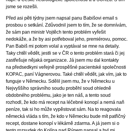
jsme se rozešli.
Před asi pěti týdny jsem napsal panu Babišovi email s
prosbou o setkání. Zdůvodnil jsem to tím, že se domnívám,
že sám pan ministr Vojtěch tento problém vyřešit
nedokáže, a že by asi potřeboval jeho, premiérovu, pomoc.
Pan Babiš mi potom volal a vyptával se mne na detaily.
Taky chtěl vědět, jestli se v ČR o tento problém stará či jej
zastřešuje nějaká organizace. Já jsem mu dal kontakty
na předsedkyni veřejně prospěšné pacientské společnosti
KOPAC, paní Vágnerovou. Také chtěl vědět, jak vím, jak to
funguje v Německu. Sdělil jsem mu, že v Německu u
Nejvyššího správního soudu proběhl soud ohledně
obdobného problému, jako je ten náš, a tento soud
rozhodl, že kdo má recept na léčebné konopí a nemá naň
peníze, tak si ho může vypěstovat sám. Na to reagovala
německá vláda s tím, že kdo v Německu bude mít patřičný
recept, dostane konopí v lékárně zdarma. A já jsem si o
tento rozsudek do Kolína nad Rýnem napsal a byl mi