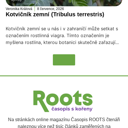
Veronika Králová
8 července, 2026
Kotvičník zemní (Tribulus terrestris)
Kotvičník zemní se u nás i v zahraníčí může setkat s
označením rostlinná viagra. Tímto označením je
myšlena rostlina, kterou botanici skutečně zařazují...
Více
Na stránkách online magazínu Časopis ROOTS čtenáři
naleznou více než tisíc článků zaměřených na