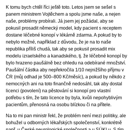
K tomu bych chtěl říci ještě toto. Letos jsem se sešel s
panem ministrem Vojtěchem a spolu jsme naše, a nejen
naše, problémy probírali. Já jsem jej požádal, aby se
pokusil prosadit německý model, kdy pacient s receptem
dostane léčebné konopí v lékárně zdarma. A pokud by to
nebylo možné, například z důvodu, že je na to naše
republika příliš chudá, tak aby se pokusil prosadit mix
modelu izraelského a kanadského, tj. že léčebné konopí by
bylo hrazeno paušálně bez ohledu na odebírané množství.
Paušální částka aby nepřekročila 1/10 nejnižšího příjmu v
ČR (můj odhad je 500–800 Kč/měsíc), a pokud by někdo z
nemocných ani na toto finančně nedosáhl, tak aby dostal
licenci (povolení) na pěstování si konopí pro vlastní
potřebu s tím, že tato licence by byla, kvůli nepohyblivým
pacientům, přenosná na osobu blízkou či na přítele.
Na to mi pan ministr řekl, že problém není mezi politiky, ale
bohužel u odborných lékařských společenství, konkrétně
např. u České neurologické společnosti a u SÚKLu. S tím