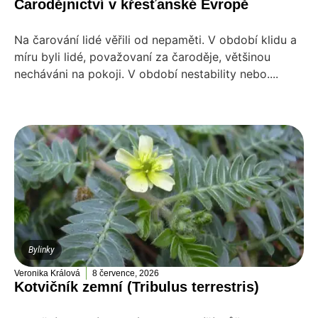
Čarodějnictví v křesťanské Evropě
Na čarování lidé věřili od nepaměti. V období klidu a
míru byli lidé, považovaní za čaroděje, většinou
necháváni na pokoji. V období nestability nebo....
Bylinky
Veronika Králová
8 července, 2026
Kotvičník zemní (Tribulus terrestris)