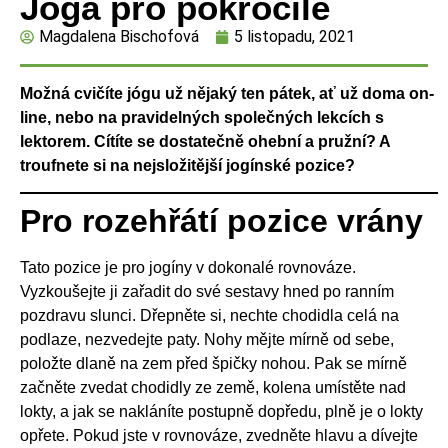
Jóga pro pokročilé
Magdalena Bischofová
5 listopadu, 2021
Možná cvičíte jógu už nějaký ten pátek, ať už doma on-
line, nebo na pravidelných společných lekcích s
lektorem. Cítíte se dostatečně ohební a pružní? A
troufnete si na nejsložitější jogínské pozice?
Pro rozehřátí pozice vrány
Tato pozice je pro jogíny v dokonalé rovnováze.
Vyzkoušejte ji zařadit do své sestavy hned po ranním
pozdravu slunci. Dřepněte si, nechte chodidla celá na
podlaze, nezvedejte paty. Nohy mějte mírně od sebe,
položte dlaně na zem před špičky nohou. Pak se mírně
začněte zvedat chodidly ze země, kolena umístěte nad
lokty, a jak se nakláníte postupně dopředu, plně je o lokty
opřete. Pokud jste v rovnováze, zvedněte hlavu a dívejte