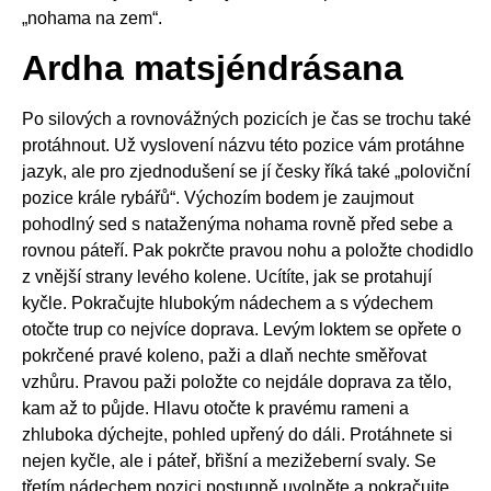
„nohama na zem“.
Ardha matsjéndrásana
Po silových a rovnovážných pozicích je čas se trochu také
protáhnout. Už vyslovení názvu této pozice vám protáhne
jazyk, ale pro zjednodušení se jí česky říká také „poloviční
pozice krále rybářů“. Výchozím bodem je zaujmout
pohodlný sed s nataženýma nohama rovně před sebe a
rovnou páteří. Pak pokrčte pravou nohu a položte chodidlo
z vnější strany levého kolene. Ucítíte, jak se protahují
kyčle. Pokračujte hlubokým nádechem a s výdechem
otočte trup co nejvíce doprava. Levým loktem se opřete o
pokrčené pravé koleno, paži a dlaň nechte směřovat
vzhůru. Pravou paži položte co nejdále doprava za tělo,
kam až to půjde. Hlavu otočte k pravému rameni a
zhluboka dýchejte, pohled upřený do dáli. Protáhnete si
nejen kyčle, ale i páteř, břišní a mezižeberní svaly. Se
třetím nádechem pozici postupně uvolněte a pokračujte