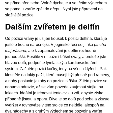
se přímo před sebe. Volně dýchejte a se třetím výdechem
se pomalu vraťte zpět do dřepu. Nyní jste připraveni na
složitější pozice.
Dalším zvířetem je delfín
Od pozice vrány je už jen kousek k pozici delfína, která je
ještě o trochu náročnější. V jogínské řeči se jí říká
pincha
majurásana
, ale k zapamatování je delfín rozhodně
jednodušší. Posílíte v ní paže i břišní svaly, a protože jste
hlavou dolů, podpoříte lymfatický a kardiovaskulární
systém. Začněte pozicí kočky, tedy na všech čtyřech. Pak
klesněte na lokty paží, které musejí být přesně pod rameny,
a nohy postavte jakoby do pozice stříška. Z této pozice se
nohama odrazte, až se vám povede zaujmout stojku na
loktech. Ideální je trénovat tento cvik u zdi, abyste získali
případně jistotu a oporu. Dívejte se dolů pod sebe a zkuste
vydržet v rovnováze v této stojce co nejdéle, alespoň na
dva nádechy a s druhým výdechem se pozvolna vraťte