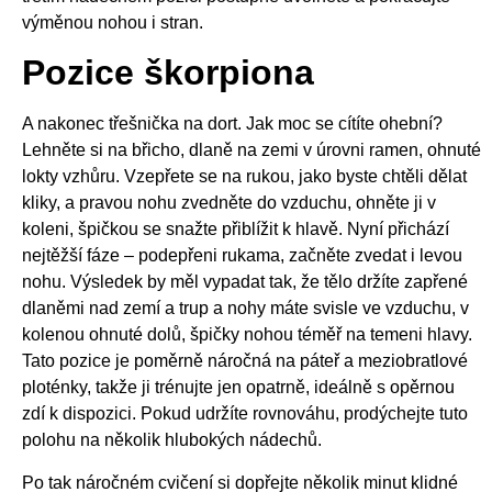
výměnou nohou i stran.
Pozice škorpiona
A nakonec třešnička na dort. Jak moc se cítíte ohební?
Lehněte si na břicho, dlaně na zemi v úrovni ramen, ohnuté
lokty vzhůru. Vzepřete se na rukou, jako byste chtěli dělat
kliky, a pravou nohu zvedněte do vzduchu, ohněte ji v
koleni, špičkou se snažte přiblížit k hlavě. Nyní přichází
nejtěžší fáze – podepřeni rukama, začněte zvedat i levou
nohu. Výsledek by měl vypadat tak, že tělo držíte zapřené
dlaněmi nad zemí a trup a nohy máte svisle ve vzduchu, v
kolenou ohnuté dolů, špičky nohou téměř na temeni hlavy.
Tato pozice je poměrně náročná na páteř a meziobratlové
ploténky, takže ji trénujte jen opatrně, ideálně s opěrnou
zdí k dispozici. Pokud udržíte rovnováhu, prodýchejte tuto
polohu na několik hlubokých nádechů.
Po tak náročném cvičení si dopřejte několik minut klidné