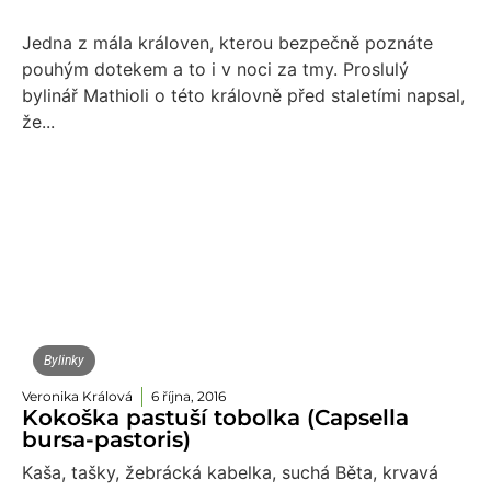
Jedna z mála královen, kterou bezpečně poznáte
pouhým dotekem a to i v noci za tmy. Proslulý
bylinář Mathioli o této královně před staletími napsal,
že...
Bylinky
Veronika Králová
6 října, 2016
Kokoška pastuší tobolka (Capsella
bursa-pastoris)
Kaša, tašky, žebrácká kabelka, suchá Běta, krvavá