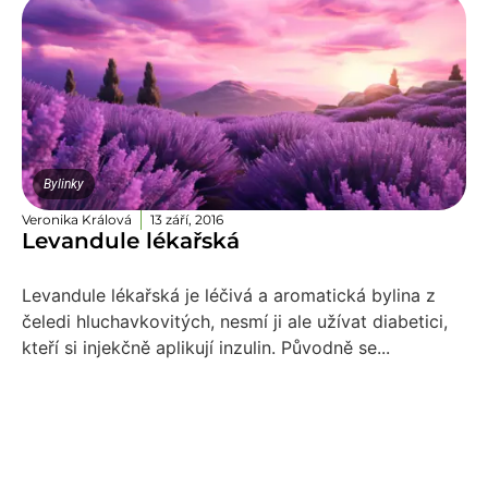
Bylinky
Veronika Králová
13 září, 2016
Levandule lékařská
Levandule lékařská je léčivá a aromatická bylina z
čeledi hluchavkovitých, nesmí ji ale užívat diabetici,
kteří si injekčně aplikují inzulin. Původně se...