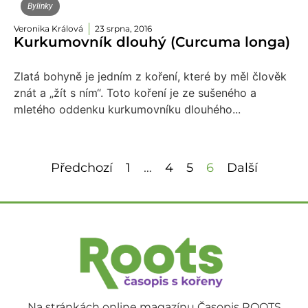
Bylinky
Veronika Králová
23 srpna, 2016
Kurkumovník dlouhý (Curcuma longa)
Zlatá bohyně je jedním z koření, které by měl člověk
znát a „žít s ním“. Toto koření je ze sušeného a
mletého oddenku kurkumovníku dlouhého...
Předchozí
1
…
4
5
6
Další
Na stránkách online magazínu Časopis ROOTS