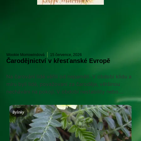
Wookie Morrowindová
15 července, 2026
Čarodějnictví v křesťanské Evropě
Na čarování lidé věřili od nepaměti. V období klidu a
míru byli lidé, považovaní za čaroděje, většinou
necháváni na pokoji. V období nestability nebo....
Bylinky