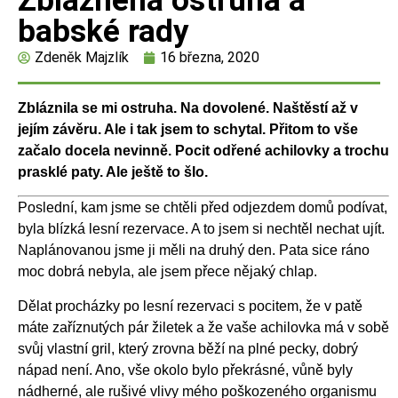
Zblázněná ostruha a
babské rady
Zdeněk Majzlík
16 března, 2020
Zbláznila se mi ostruha. Na dovolené. Naštěstí až v
jejím závěru. Ale i tak jsem to schytal. Přitom to vše
začalo docela nevinně. Pocit odřené achilovky a trochu
prasklé paty. Ale ještě to šlo.
Poslední, kam jsme se chtěli před odjezdem domů podívat,
byla blízká lesní rezervace. A to jsem si nechtěl nechat ujít.
Naplánovanou jsme ji měli na druhý den. Pata sice ráno
moc dobrá nebyla, ale jsem přece nějaký chlap.
Dělat procházky po lesní rezervaci s pocitem, že v patě
máte zaříznutých pár žiletek a že vaše achilovka má v sobě
svůj vlastní gril, který zrovna běží na plné pecky, dobrý
nápad není. Ano, vše okolo bylo překrásné, vůně byly
nádherné, ale rušivé vlivy mého poškozeného organismu