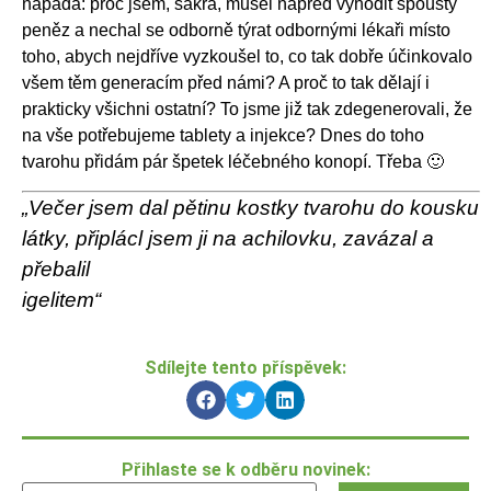
napadá: proč jsem, sakra, musel napřed vyhodit spousty
peněz a nechal se odborně týrat odbornými lékaři místo
toho, abych nejdříve vyzkoušel to, co tak dobře účinkovalo
všem těm generacím před námi? A proč to tak dělají i
prakticky všichni ostatní? To jsme již tak zdegenerovali, že
na vše potřebujeme tablety a injekce? Dnes do toho
tvarohu přidám pár špetek léčebného konopí. Třeba 🙂
„Večer jsem dal pětinu kostky tvarohu do kousku
látky, připlácl jsem ji na achilovku, zavázal a
přebalil
igelitem“
Sdílejte tento příspěvek:
Přihlaste se k odběru novinek: