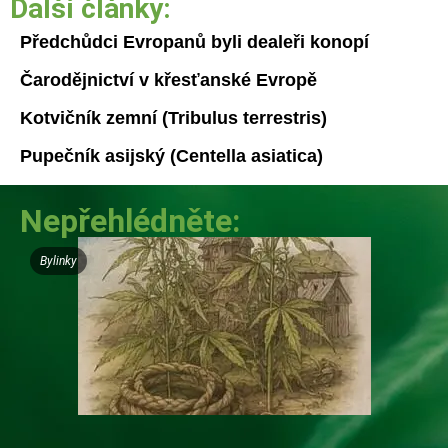
Další články:
Předchůdci Evropanů byli dealeři konopí
Čarodějnictví v křesťanské Evropě
Kotvičník zemní (Tribulus terrestris)
Pupečník asijský (Centella asiatica)
Nepřehlédněte:
Bylinky