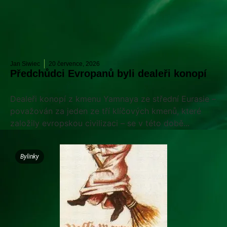
Jan Siwiec
20 července, 2026
Předchůdci Evropanů byli dealeři konopí
Dealeři konopí z kmenu Yamnaya ze střední Eurasie –
považován za jeden ze tří klíčových kmenů, které
založily evropskou civilizaci – se v této době...
Bylinky