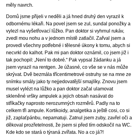
měly navrch.
Domů jsme přijeli v neděli a já hned druhý den vyrazil k
odbornému lékaři. Na povel jsem se zul, sundal ponožky a
vylezl na vyšetřovací lůžko. Pan doktor si vyhrnul rukáv,
zvedl mou nohu a v jednom místě zatlačil. Zařval jsem a
provedl všechny potřebné i tělesné úkony k tomu, abych si
necvrkl do kalhot. Pak mi pan doktor oznámil, co jsem již i
tak pochopil: „Není to dobré.“ Pak vypsal žádanku a já
jsem vyrazil na rentgen. Je úžasné, co vše se v nás může
skrývat. Dvě bezmála třícentimetrové ostruhy se na mne ze
snímku smály jako ty nejjedovatější smajlíky. Znovu jsem
musel vylézt na lůžko a pan doktor začal ulamovat
skleněné vršky ampulek a jejich obsah nasávat do
stříkačky naprosto nerozumných rozměrů. Padly na to
celkem tři ampule. Kortikoidy, analgetika a ještě cosi, co si
již, zaplaťpánbu, nepamatuji. Zatnul jsem zuby, zavřel oči a
děkoval prozřetelnosti, že jsem si před tím odskočil na WC.
Kde kdo se stará o týraná zvířata. No a co já?!