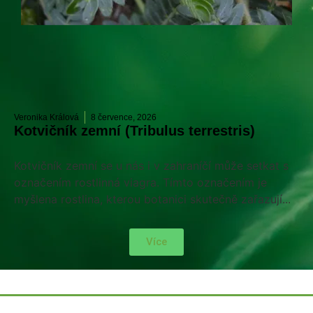
Veronika Králová
8 července, 2026
Kotvičník zemní (Tribulus terrestris)
Kotvičník zemní se u nás i v zahraníčí může setkat s
označením rostlinná viagra. Tímto označením je
myšlena rostlina, kterou botanici skutečně zařazují...
Více