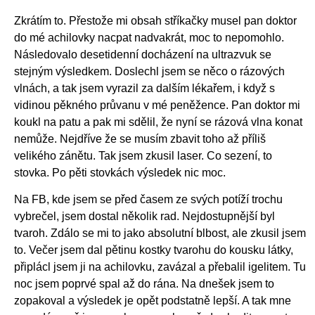
Zkrátím to. Přestože mi obsah stříkačky musel pan doktor
do mé achilovky nacpat nadvakrát, moc to nepomohlo.
Následovalo desetidenní docházení na ultrazvuk se
stejným výsledkem. Doslechl jsem se něco o rázových
vlnách, a tak jsem vyrazil za dalším lékařem, i když s
vidinou pěkného průvanu v mé peněžence. Pan doktor mi
koukl na patu a pak mi sdělil, že nyní se rázová vlna konat
nemůže. Nejdříve že se musím zbavit toho až příliš
velikého zánětu. Tak jsem zkusil laser. Co sezení, to
stovka. Po pěti stovkách výsledek nic moc.
Na FB, kde jsem se před časem ze svých potíží trochu
vybrečel, jsem dostal několik rad. Nejdostupnější byl
tvaroh. Zdálo se mi to jako absolutní blbost, ale zkusil jsem
to. Večer jsem dal pětinu kostky tvarohu do kousku látky,
připlácl jsem ji na achilovku, zavázal a přebalil igelitem. Tu
noc jsem poprvé spal až do rána. Na dnešek jsem to
zopakoval a výsledek je opět podstatně lepší. A tak mne