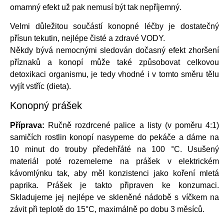
omamný efekt už pak nemusí být tak nepříjemný.
Velmi důležitou součástí konopné léčby je dostatečný
přísun tekutin, nejlépe čisté a zdravé VODY.
Někdy bývá nemocnými sledován dočasný efekt zhoršení
příznaků a konopí může také způsobovat celkovou
detoxikaci organismu, je tedy vhodné i v tomto směru tělu
vyjít vstříc (dieta).
Konopný prášek
Příprava:
Ručně rozdrcené palice a listy (v poměru 4:1)
samičích rostlin konopí nasypeme do pekáče a dáme na
10 minut do trouby předehřáté na 100 °C. Usušený
materiál poté rozemeleme na prášek v elektrickém
kávomlýnku tak, aby měl konzistenci jako koření mletá
paprika. Prášek je takto připraven ke konzumaci.
Skladujeme jej nejlépe ve skleněné nádobě s víčkem na
závit při teplotě do 15°C, maximálně po dobu 3 měsíců.