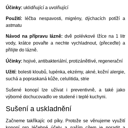
Účinky:
uklidňující a uvolňující
Použití:
léčba nespavosti, migrény, dýchacích potíží a
astmatu
Návod na přípravu lázně:
dvě polévkové lžíce na 1 litr
vody, krátce povařte a nechte vychladnout, (přeceďte) a
přilijte do lázně.
Účinky:
hojivé, antibakteriální, protizánětlivé, regenerační
Užití:
bolesti kloubů, lupénka, ekzémy, akné, kožní alergie,
suchá a popraskaná kůže, celulitida, strie
Sušené konopí lze užívat i preventivně, a také jako
výborné dochucovadlo ve studené i teplé kuchyni.
Sušení a uskladnění
Začneme takříkajíc od píky. Protože se věnujeme využití
konopí pro léčebné účely a naším cílem je poradit a