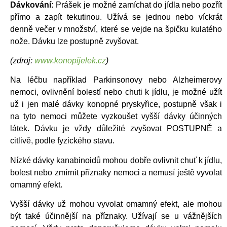
Dávkování:
Prášek je možné zamíchat do jídla nebo pozřít
přímo a zapít tekutinou. Užívá se jednou nebo víckrát
denně večer v množství, které se vejde na špičku kulatého
nože. Dávku lze postupně zvyšovat.
(zdroj:
www.konopijelek.cz
)
Na léčbu například Parkinsonovy nebo Alzheimerovy
nemoci, ovlivnění bolestí nebo chuti k jídlu, je možné užít
už i jen malé dávky konopné pryskyřice, postupně však i
na tyto nemoci můžete vyzkoušet vyšší dávky účinných
látek. Dávku je vždy důležité zvyšovat POSTUPNĚ a
citlivě, podle fyzického stavu.
Nízké dávky kanabinoidů mohou dobře ovlivnit chuť k jídlu,
bolest nebo zmírnit příznaky nemoci a nemusí ještě vyvolat
omamný efekt.
Vyšší dávky už mohou vyvolat omamný efekt, ale mohou
být také účinnější na příznaky. Užívají se u vážnějších