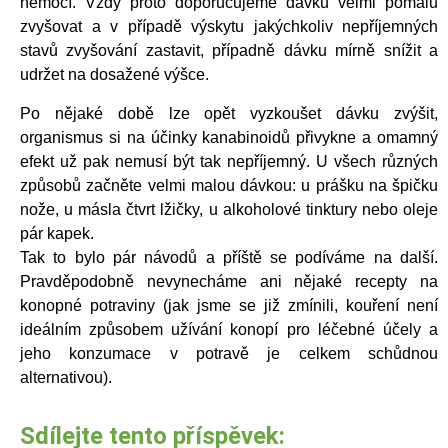
nemocí. Vždy proto doporučujeme dávku velmi pomalu
zvyšovat a v případě výskytu jakýchkoliv nepříjemných
stavů zvyšování zastavit, případně dávku mírně snížit a
udržet na dosažené výšce.
Po nějaké době lze opět vyzkoušet dávku zvýšit,
organismus si na účinky kanabinoidů přivykne a omamný
efekt už pak nemusí být tak nepříjemný. U všech různých
způsobů začněte velmi malou dávkou: u prášku na špičku
nože, u másla čtvrt lžičky, u alkoholové tinktury nebo oleje
pár kapek.
Tak to bylo pár návodů a příště se podíváme na další.
Pravděpodobně nevynecháme ani nějaké recepty na
konopné potraviny (jak jsme se již zmínili, kouření není
ideálním způsobem užívání konopí pro léčebné účely a
jeho konzumace v potravě je celkem schůdnou
alternativou).
Sdílejte tento příspěvek: