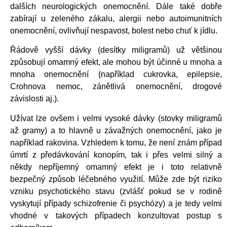
dalších neurologických onemocnění. Dále také dobře
zabírají u zeleného zákalu, alergii nebo autoimunitních
onemocnění, ovlivňují nespavost, bolest nebo chuť k jídlu.
Řádově vyšší dávky (desítky miligramů) už většinou
způsobují omamný efekt, ale mohou být účinné u mnoha a
mnoha onemocnění (například cukrovka, epilepsie,
Crohnova nemoc, zánětlivá onemocnění, drogové
závislosti aj.).
Užívat lze ovšem i velmi vysoké dávky (stovky miligramů
až gramy) a to hlavně u závažných onemocnění, jako je
například rakovina. Vzhledem k tomu, že není znám případ
úmrtí z předávkování konopím, tak i přes velmi silný a
někdy nepříjemný omamný efekt je i toto relativně
bezpečný způsob léčebného využití. Může zde být riziko
vzniku psychotického stavu (zvlášť pokud se v rodině
vyskytují případy schizofrenie či psychózy) a je tedy velmi
vhodné v takových případech konzultovat postup s