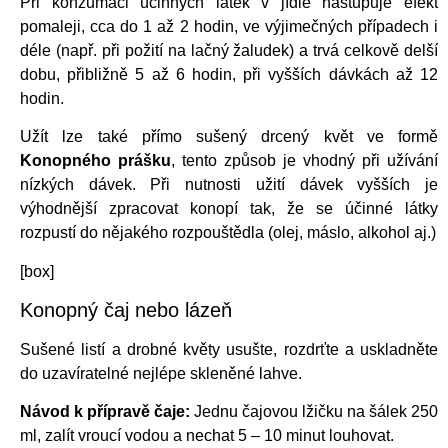
Při konzumaci účinných látek v jídle nastupuje efekt
pomaleji, cca do 1 až 2 hodin, ve výjimečných případech i
déle (např. při požití na lačný žaludek) a trvá celkově delší
dobu, přibližně 5 až 6 hodin, při vyšších dávkách až 12
hodin.
Užít lze také přímo sušený drcený květ ve formě
Konopného prášku
, tento způsob je vhodný při užívání
nízkých dávek. Při nutnosti užití dávek vyšších je
výhodnější zpracovat konopí tak, že se účinné látky
rozpustí do nějakého rozpouštědla (olej, máslo, alkohol aj.)
[box]
Konopný čaj nebo lázeň
Sušené listí a drobné květy usušte, rozdrťte a uskladněte
do uzavíratelné nejlépe skleněné lahve.
Návod k přípravě čaje:
Jednu čajovou lžičku na šálek 250
ml, zalít vroucí vodou a nechat 5 – 10 minut louhovat.