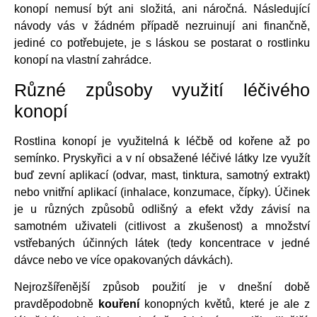
konopí nemusí být ani složitá, ani náročná. Následující
návody vás v žádném případě nezruinují ani finančně,
jediné co potřebujete, je s láskou se postarat o rostlinku
konopí na vlastní zahrádce.
Různé způsoby využití léčivého
konopí
Rostlina konopí je využitelná k léčbě od kořene až po
semínko. Pryskyřici a v ní obsažené léčivé látky lze využít
buď zevní aplikací (odvar, mast, tinktura, samotný extrakt)
nebo vnitřní aplikací (inhalace, konzumace, čípky). Účinek
je u různých způsobů odlišný a efekt vždy závisí na
samotném uživateli (citlivost a zkušenost) a množství
vstřebaných účinných látek (tedy koncentrace v jedné
dávce nebo ve více opakovaných dávkách).
Nejrozšířenější způsob použití je v dnešní době
pravděpodobně
kouření
konopných květů, které je ale z