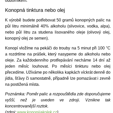
odborníkem.
Konopná tinktura nebo olej
K výrobě budete potřebovat 50 gramů konopných palic na
půl litru minimálně 40% alkoholu (slivovice, vodka, alpa),
nebo půl litru za studena lisovaného oleje (olivový olej,
konopný olej ze semen).
Konopí vložíme na pekáči do trouby na 5 minut při 100 °C
a rozdrtíme na prášek, který nasypeme do alkoholu nebo
oleje. Za každodenního protřepávání necháme 14 dní až
jeden měsíc louhovat. Po měsíci tinkturu nebo olej
přecedíme. Užíváme po několika kapkách víckrát denně do
jídla, šťávy či samostatně, případně lze pomazávat i zevně
na postižená místa.
Poznámka: Poměr palic a rozpouštědla zde doporučujeme
vyšší, než je uveden ve zdroji. Vznikne tak
koncentrovanější roztok.
(zdroj:
www.konopijakolek.cz
)