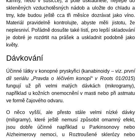
kamny, nebo v sušičce), a poté uskladněte, nejlépe do
skleněných vzduchotěsných nádob a uložte do chladu a
tmy, kde budou ještě cca tři měsíce dozrávat jako víno.
Materiál pravidelně kontrolujte, abyste měli jistotu, že
neplesniví. Pořádně dosušte také listí, pro lepší skladování
je dobré je rozdrtit na prášek a uskladnit podobně jako
květy.
Dávkování
Účinné látky v konopné pryskyřici (kanabinoidy –
viz. první
díl seriálu „Pravda o léčivém konopí“ v Roots 01/2015
)
fungují už při velmi malých dávkách (mikrogramy),
například u kožních onemocnění v masti nebo při astmatu
ve formě čajového odvaru.
O něco vyšší, ale přesto stále velmi nízké dávky
(miligramy), které ještě nemusí způsobit omamný efekt,
jsou dobře účinné například u Parkinsonovy nebo
Alzheimerovy nemoci, u Roztroušené sklerózy nebo