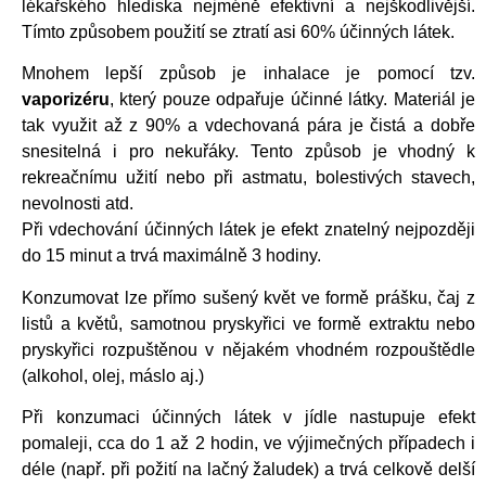
lékařského hlediska nejméně efektivní a nejškodlivější.
Tímto způsobem použití se ztratí asi 60% účinných látek.
Mnohem lepší způsob je inhalace je pomocí tzv.
vaporizéru
, který pouze odpařuje účinné látky. Materiál je
tak využit až z 90% a vdechovaná pára je čistá a dobře
snesitelná i pro nekuřáky. Tento způsob je vhodný k
rekreačnímu užití nebo při astmatu, bolestivých stavech,
nevolnosti atd.
Při vdechování účinných látek je efekt znatelný nejpozději
do 15 minut a trvá maximálně 3 hodiny.
Konzumovat lze přímo sušený květ ve formě prášku, čaj z
listů a květů, samotnou pryskyřici ve formě extraktu nebo
pryskyřici rozpuštěnou v nějakém vhodném rozpouštědle
(alkohol, olej, máslo aj.)
Při konzumaci účinných látek v jídle nastupuje efekt
pomaleji, cca do 1 až 2 hodin, ve výjimečných případech i
déle (např. při požití na lačný žaludek) a trvá celkově delší