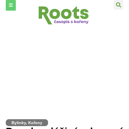
Bylinky
,
Kořeny