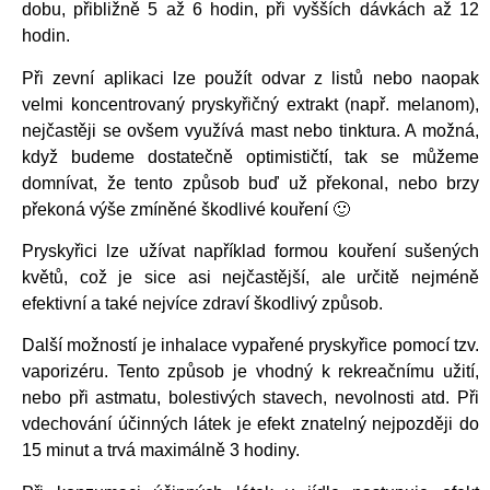
dobu, přibližně 5 až 6 hodin, při vyšších dávkách až 12
hodin.
Při zevní aplikaci lze použít odvar z listů nebo naopak
velmi koncentrovaný pryskyřičný extrakt (např. melanom),
nejčastěji se ovšem využívá mast nebo tinktura. A možná,
když budeme dostatečně optimističtí, tak se můžeme
domnívat, že tento způsob buď už překonal, nebo brzy
překoná výše zmíněné škodlivé kouření 🙂
Pryskyřici lze užívat například formou kouření sušených
květů, což je sice asi nejčastější, ale určitě nejméně
efektivní a také nejvíce zdraví škodlivý způsob.
Další možností je inhalace vypařené pryskyřice pomocí tzv.
vaporizéru. Tento způsob je vhodný k rekreačnímu užití,
nebo při astmatu, bolestivých stavech, nevolnosti atd. Při
vdechování účinných látek je efekt znatelný nejpozději do
15 minut a trvá maximálně 3 hodiny.