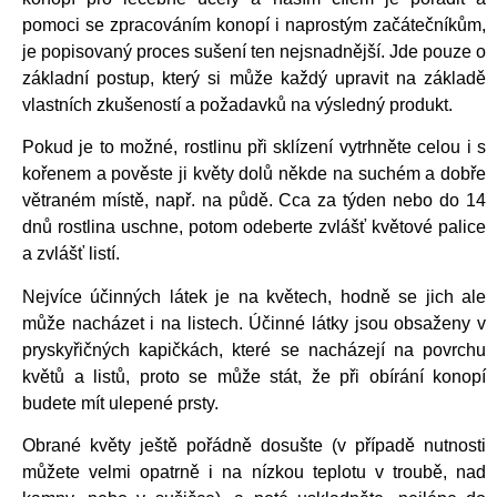
pomoci se zpracováním konopí i naprostým začátečníkům,
je popisovaný proces sušení ten nejsnadnější. Jde pouze o
základní postup, který si může každý upravit na základě
vlastních zkušeností a požadavků na výsledný produkt.
Pokud je to možné, rostlinu při sklízení vytrhněte celou i s
kořenem a pověste ji květy dolů někde na suchém a dobře
větraném místě, např. na půdě. Cca za týden nebo do 14
dnů rostlina uschne, potom odeberte zvlášť květové palice
a zvlášť listí.
Nejvíce účinných látek je na květech, hodně se jich ale
může nacházet i na listech. Účinné látky jsou obsaženy v
pryskyřičných kapičkách, které se nacházejí na povrchu
květů a listů, proto se může stát, že při obírání konopí
budete mít ulepené prsty.
Obrané květy ještě pořádně dosušte (v případě nutnosti
můžete velmi opatrně i na nízkou teplotu v troubě, nad