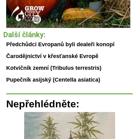
Další články:
Předchůdci Evropanů byli dealeři konopí
Čarodějnictví v křesťanské Evropě
Kotvičník zemní (Tribulus terrestris)
Pupečník asijský (Centella asiatica)
Nepřehlédněte: