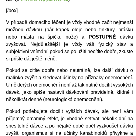
[/box]
V případě domácího léčení je vždy vhodné začít nejmenší
možnou dávkou (pár kapek oleje nebo tinktury, prášku
nebo másla na špičku nože) a
POSTUPNĚ
dávku
zvyšovat. Nejdůležitější je vždy váš fyzický stav a
subjektivní vnímání, pokud se po užití necítíte dobře, zkuste
si příště dát ještě méně.
Pokud se cítíte dobře nebo neutrálně, lze další dávku o
malinko zvýšit a sledovat účinky na příznaky onemocnění.
U některých onemocnění není až tak nutné docílit vysokých
dávek, jako spíše nastavit dávkování pravidelně, klidně i
několikrát denně (neurologická onemocnění).
Pokud potřebujete docílit vyšších dávek, ale není vám
příjemný omamný efekt, je vhodné setrvat několik dní na
snesitelné dávce a po nějaké době opět vyzkoušet dávku
zvýšit, organismus si na účinky kanabinoidů přivykne a