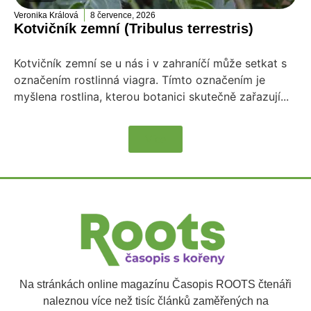
Veronika Králová
8 července, 2026
Kotvičník zemní (Tribulus terrestris)
Kotvičník zemní se u nás i v zahraníčí může setkat s
označením rostlinná viagra. Tímto označením je
myšlena rostlina, kterou botanici skutečně zařazují...
Více
Na stránkách online magazínu Časopis ROOTS čtenáři
naleznou více než tisíc článků zaměřených na