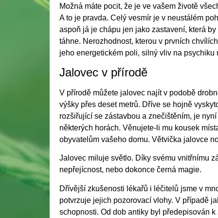
Možná máte pocit, že je ve vašem životě všec
A to je pravda. Celý vesmír je v neustálém po
aspoň já je chápu jen jako zastavení, která b
táhne. Nerozhodnost, kterou v prvních chvílích
jeho energetickém poli, silný vliv na psychiku m
Jalovec v přírodě
V přírodě můžete jalovec najít v podobě drobn
výšky přes deset metrů. Dříve se hojně vyskyto
rozšiřující se zástavbou a znečištěním, je nyn
některých horách. Věnujete-li mu kousek místa
obyvatelům vašeho domu. Větvička jalovce n
Jalovec miluje světlo. Díky svému vnitřnímu zář
nepřejícnost, nebo dokonce černá magie.
Dřívější zkušenosti lékařů i léčitelů jsme v m
potvrzuje jejich pozorovací vlohy. V případě j
schopnosti. Od dob antiky byl předepisován k