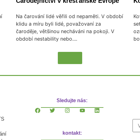
Čarodějnictví v křesťanské Evropě
Ko
í
Na čarování lidé věřili od nepaměti. V období
Ko
klidu a míru byli lidé, považovaní za
se
čaroděje, většinou necháváni na pokoji. V
oz
období nestability nebo....
bo
Více
Sledujte nás:
TS
kontakt:
ání