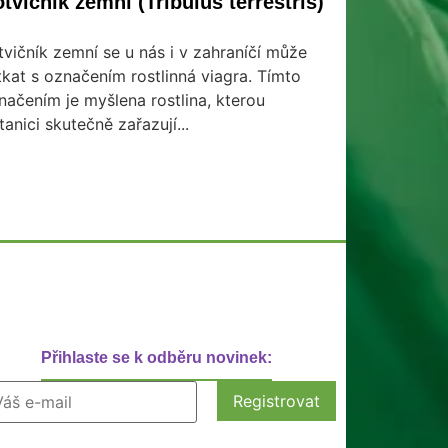
tvičník zemní (Tribulus terrestris)
tvičník zemní se u nás i v zahraníčí může
tkat s označením rostlinná viagra. Tímto
načením je myšlena rostlina, kterou
tanici skutečně zařazují...
Přihlaste se k odběru novinek: