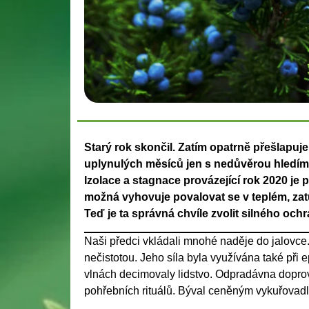
Starý rok skončil. Zatím opatrně přešlapu
uplynulých měsíců jen s nedůvěrou hledíme
Izolace a stagnace provázející rok 2020 je
možná vyhovuje povalovat se v teplém, zat
Teď je ta správná chvíle zvolit silného ochr
Naši předci vkládali mnohé naděje do jalovce.
nečistotou. Jeho síla byla využívána také při 
vlnách decimovaly lidstvo. Odpradávna doprová
pohřebních rituálů. Býval ceněným vykuřovad