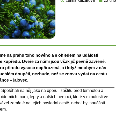
Lenka Kaizarová
22 úno
jeme na prahu toho nového a s ohledem na události
 kupředu. Dveře za námi jsou však již pevně zavřené.
 pro přírodu vysoce nepřirozená, a i když mnohým z nás
uchlém doupěti, nezbude, než se znovu vydat na cestu.
ánce – jalovec.
 Spoléhali na něj jako na oporu i záštitu před temnotou a
epidemiích moru, lepry a dalších nemocí, které v minulosti ve
zel zemřelé na jejich poslední cestě, neboť byl součástí
lem.