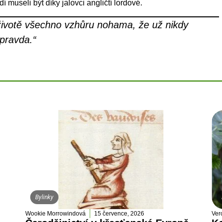
 museli být díky jalovci angličtí lordové.
životě všechno vzhůru nohama, že už nikdy
 pravda.“
Bylinky
Wookie Morrowindová
15 července, 2026
Ver