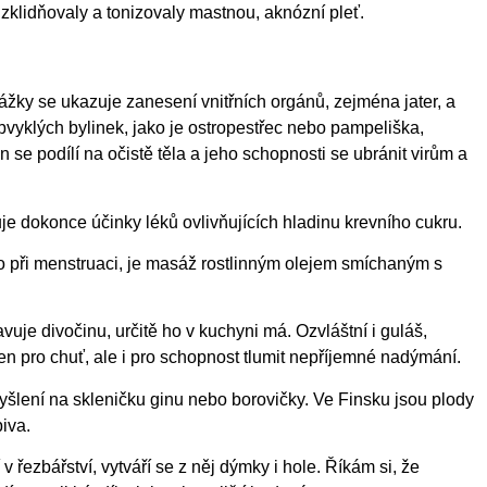
klidňovaly a tonizovaly mastnou, aknózní pleť.
ážky se ukazuje zanesení vnitřních orgánů, zejména jater, a
vyklých bylinek, jako je ostropestřec nebo pampeliška,
ten se podílí na očistě těla a jeho schopnosti se ubránit virům a
luje dokonce účinky léků ovlivňujících hladinu krevního cukru.
ško při menstruaci, je masáž rostlinným olejem smíchaným s
uje divočinu, určitě ho v kuchyni má. Ozvláštní i guláš,
en pro chuť, ale i pro schopnost tlumit nepříjemné nadýmání.
myšlení na skleničku ginu nebo borovičky. Ve Finsku jsou plody
piva.
 řezbářství, vytváří se z něj dýmky i hole. Říkám si, že