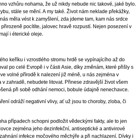
hno vzhůru nohama, že už nikdy nebude nic takové, jaké bylo.
hybu, stále se mění. A my také. Život nám neklade překážky,
y nás měla vést k zamyšlení, zda jdeme tam, kam nás srdce
 přirozeně pocítíte, jalovec hravě rozpustí. Nejen posezení v
ají i éterické oleje.
ého keříku i vzrostlého stromu hrdě se vypínajícího až do
val po celé Evropě i v části Asie, díky změnám, které přišly s
í ve volné přírodě k nalezení již méně, u nás zejména v
 v zahradě, nebudete litovat. Přinese zdravější život všem
ošená při sobě odhání nemoci, bobule údajně nenechavce.
ení odráží negativní vlivy, ať už jsou to choroby, zloba, či
noha případech schopni podložit vědeckými fakty, ale to jen
alovce zejména jeho dezinfekční, antiseptické a antivirové
 zahnání infekce močového měchýře a při nachlazení. Dívky i