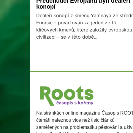
Předchůdci Evropanů byli dealeři
konopí
Dealeři konopí z kmenu Yamnaya ze středn
Eurasie – považován za jeden ze tří
klíčových kmenů, které založily evropskou
civilizaci – se v této době...
Na stránkách online magazínu Časopis ROO
čtenáři naleznou více než tisíc článků
zaměřených na problematiku pěstování a užív