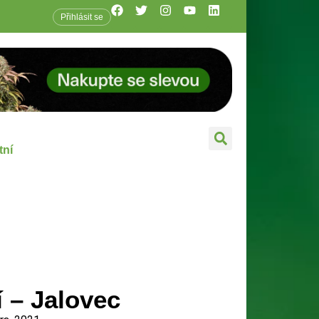
Přihlásit se
tní
í – Jalovec