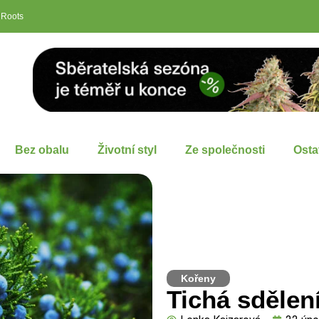
 Roots
Bez obalu
Životní styl
Ze společnosti
Osta
Kořeny
Tichá sdělen