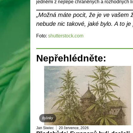
jedněmi z nejlépe chráněných a rozhodných lidí
„Možná máte pocit, že je ve vašem 
nebude nic takové, jaké bylo. A to je
Foto:
shutterstock.com
Nepřehlédněte:
Bylinky
Jan Siwiec
20 července, 2026