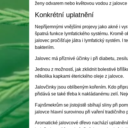
ženy odvarem nebo květovou vodou z jalovce z
Konkrétní uplatnění
Nepříjemnými vnějšími projevy jako akné i vyr
špatná funkce lymfatického systému. Kromě ob
jalovec pročišťuje játra i lymfatický systém. I 
bakteriím.
Jalovec má příznivé účinky i při diabetu, zesi
Jednou z možností, jak zklidnit bolestivé bří
několika kapkami éterického oleje z jalovce.
Jalovčinky jsou oblíbeným kořením. Kdo připrav
přidává se také třeba k nakládanému zelí. Nej
Fajnšmekrům se jistojistě sbíhají sliny při po
jalovce hlavní surovinou při vaření tradičního 
Aromatické jalovcové dřevo nachází uplatnění v