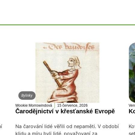
Bylinky
Wookie Morrowindová
15 července, 2026
Ver
Čarodějnictví v křesťanské Evropě
Ko
í
Na čarování lidé věřili od nepaměti. V období
Ko
klidu a míru byli lidé, považovaní za
se