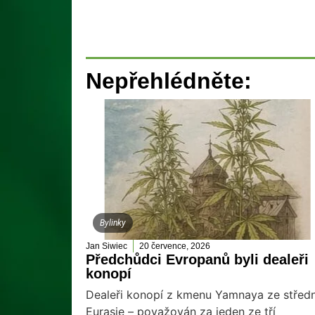
Nepřehlédněte:
Bylinky
Jan Siwiec
20 července, 2026
Předchůdci Evropanů byli dealeři
konopí
Dealeři konopí z kmenu Yamnaya ze středn
Eurasie – považován za jeden ze tří