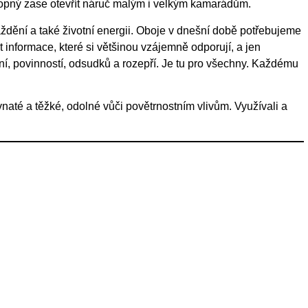
chopný zase otevřít náruč malým i velkým kamarádům.
ždění a také životní energii. Oboje v dnešní době potřebujeme
t informace, které si většinou vzájemně odporují, a jen
ení, povinností, odsudků a rozepří. Je tu pro všechny. Každému
até a těžké, odolné vůči povětrnostním vlivům. Využívali a