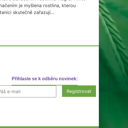
načením je myšlena rostlina, kterou
tanici skutečně zařazují...
Přihlaste se k odběru novinek: