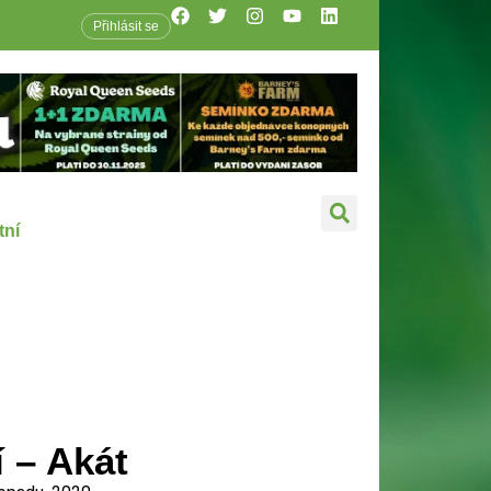
Přihlásit se
tní
í – Akát