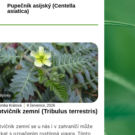
Pupečník asijský (Centella
asiatica)
Bylinky
onika Králová
8 července, 2026
tvičník zemní (Tribulus terrestris)
tvičník zemní se u nás i v zahraníčí může
tkat s označením rostlinná viagra. Tímto