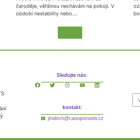
čaroděje, většinou necháváni na pokoji. V
oz
období nestability nebo....
bo
Více
Sledujte nás:
TS
kontakt:
ání
vý
jindrich@casopisroots.cz