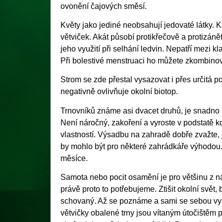
ovonění čajových směsí.
Květy jako jediné neobsahují jedovaté látky. K
větviček. Akát působí protikřečově a protizánět
jeho využití při selhání ledvin. Nepatří mezi k
Při bolestivé menstruaci ho můžete zkombinov
Strom se zde přestal vysazovat i přes určitá p
negativně ovlivňuje okolní biotop.
Trnovníků známe asi dvacet druhů, je snadno 
Není náročný, zakoření a vyroste v podstatě k
vlastností. Výsadbu na zahradě dobře zvažte, je
by mohlo být pro některé zahrádkáře výhodou. 
měsíce.
Samota nebo pocit osamění je pro většinu z 
právě proto to potřebujeme. Ztišit okolní svět,
schovaný. Až se poznáme a sami se sebou vy
větvičky obalené trny jsou vítaným útočištěm p