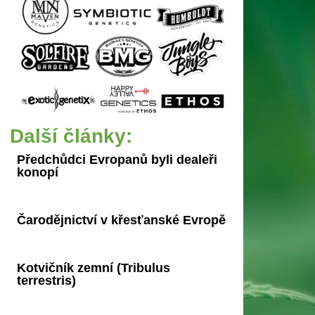
Další články:
Předchůdci Evropanů byli dealeři
konopí
Čarodějnictví v křesťanské Evropě
Kotvičník zemní (Tribulus
terrestris)