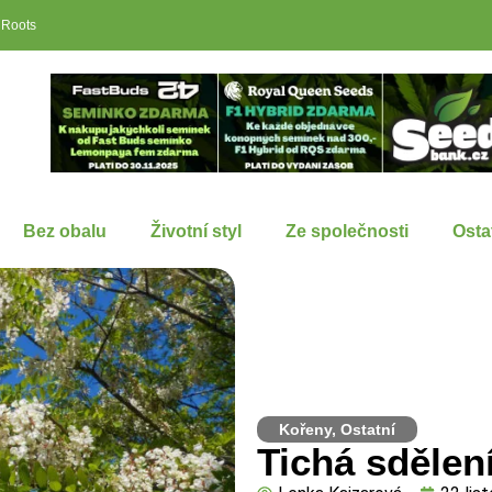
 Roots
Bez obalu
Životní styl
Ze společnosti
Osta
Kořeny
,
Ostatní
Tichá sdělen