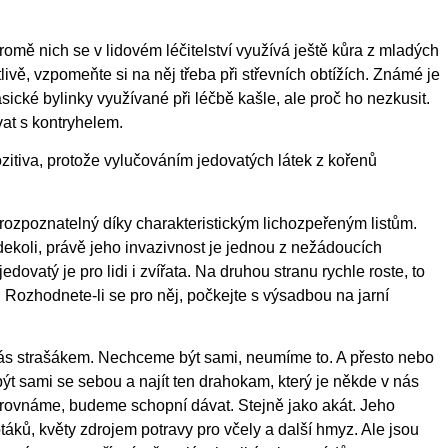
romě nich se v lidovém léčitelství využívá ještě kůra z mladých
livě, vzpomeňte si na něj třeba při střevních obtížích. Známé je
lasické bylinky využívané při léčbě kašle, ale proč ho nezkusit.
at s kontryhelem.
ozitiva, protože vylučováním jedovatých látek z kořenů
rozpoznatelný díky charakteristickým lichozpeřeným listům.
dekoli, právě jeho invazivnost je jednou z nežádoucích
dovatý je pro lidi i zvířata. Na druhou stranu rychle roste, to
Rozhodnete-li se pro něj, počkejte s výsadbou na jarní
nás strašákem. Nechceme být sami, neumíme to. A přesto nebo
 být sami se sebou a najít ten drahokam, který je někde v nás
rovnáme, budeme schopní dávat. Stejně jako akát. Jeho
táků, květy zdrojem potravy pro včely a další hmyz. Ale jsou