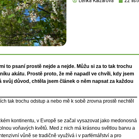
Lenka Kaizarová
22 lis
i to psaní prostě nejde a nejde. Můžu si za to tak trochu
níku akátu. Prostě proto, že mě napadl ve chvíli, kdy jsem
 má svůj důvod, chtěla jsem článek o něm napsat za každou
ních tak trochu odstup a nebo mě k sobě zrovna prostě nechtěl
ckém kontinentu, v Evropě se začal vysazovat jako medonosná
 plnou voňavých květů. Med z nich má krásnou světlou barvu a
intenzivní vůně se tradičně využívá i v parfémářství a pro