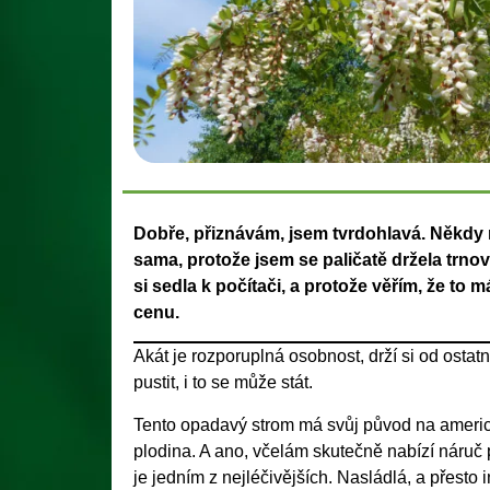
Dobře, přiznávám, jsem tvrdohlavá. Někdy m
sama, protože jsem se paličatě držela trnov
si sedla k počítači, a protože věřím, že to
cenu.
Akát je rozporuplná osobnost, drží si od ostat
pustit, i to se může stát.
Tento opadavý strom má svůj původ na ameri
plodina. A ano, včelám skutečně nabízí náruč
je jedním z nejléčivějších. Nasládlá, a přesto 