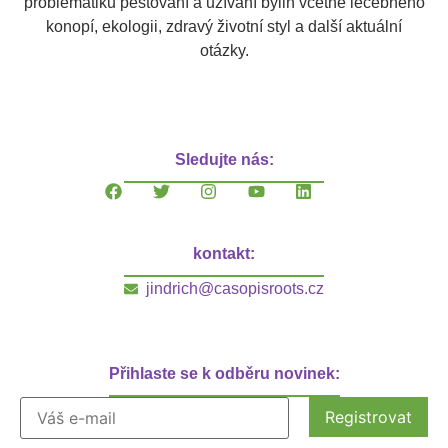
problematiku pěstování a užívání bylin včetně léčebného
konopí, ekologii, zdravý životní styl a další aktuální
otázky.
Sledujte nás:
kontakt:
jindrich@casopisroots.cz
Přihlaste se k odběru novinek: