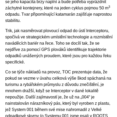
se jeho kapacita brzy naplní a bude potřeba vyprázdnit
3
záchytné kontejnery, které na jeden cyklus pojmou 50 m
odpadu. Tvar připomínající katamarán zajišťuje naprostou
stabilitu.
Trik, jak nasměrovat plovoucí odpad do ústí Interceptoru,
spočívá ve strategickém umístění technologie a rozmístění
naváděcích bariér na řece. Toho se docílí tak, že se
nejdříve za pomocí GPS plováků identifikuje trajektorie
odpadků unášených proudem, které jsou pro každou řeku
specifické.
Co se týče nákladů na provoz, TOC prezentuje data, že
pokud se vezme v úvahu celková výše škod spáchaná na
turismu a rybářském průmyslu z důvodu znečištění, je
mnohem dražší, když se Interceptor v dané lokalitě
nepoužije. Další zajímavostí je, že už na „004“ je
nainstalován nárazníkový pás, který byl vyroben z plastu,
jež System 001 během své mise nahromadil z Velké
odpadkové skvrny (o Systemu 001 jsme psali v ROOTS