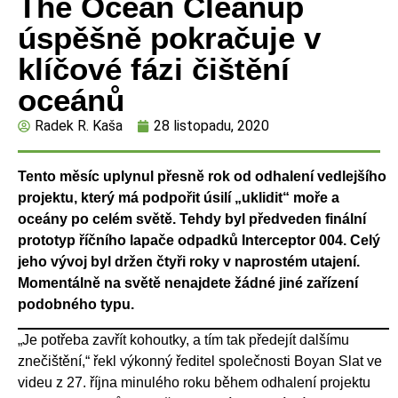
The Ocean Cleanup
úspěšně pokračuje v
klíčové fázi čištění
oceánů
Radek R. Kaša
28 listopadu, 2020
Tento měsíc uplynul přesně rok od odhalení vedlejšího
projektu, který má podpořit úsilí „uklidit“ moře a
oceány po celém světě. Tehdy byl předveden finální
prototyp říčního lapače odpadků Interceptor 004. Celý
jeho vývoj byl držen čtyři roky v naprostém utajení.
Momentálně na světě nenajdete žádné jiné zařízení
podobného typu.
„Je potřeba zavřít kohoutky, a tím tak předejít dalšímu
znečištění,“ řekl výkonný ředitel společnosti Boyan Slat ve
videu z 27. října minulého roku během odhalení projektu