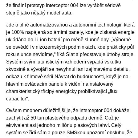
že finální prototyp Interceptor 004 lze vyrábět sériově
stejně jako nějaký model auta.
Jde o plně automatizovanou a autonomní technologii, která
je 100% napájená solárními panely, kde je získaná energie
ukládána do Li-ion baterií pro méně slunné dny. „Výborně
se osvědčil v nizozemských podmínkách, kde prakticky půl
roku slunce nevidíme,“ říká Slat a představuje útroby stroje.
Systém svým futuristickým vzhledem vypadá vskutku
skvostně a vývojáři se nevyhnuli ani zajímavému detailu,
odkazu k filmové sérii Návrat do budoucnosti, když je na
hlavním ovládacím panelu k vidění nainstalovaný
charakteristický třícípý energicky problikávající „flux
capacitor“.
Ovšem mnohem důležitější je, že Interceptor 004 dokáže
zachytit až 50 tun plastového odpadu denně. Což je
ekvivalent asi jednoho miliónu plastových lahví. Celý
systém se řídí sám a pouze SMSkou upozorní obsluhu, že