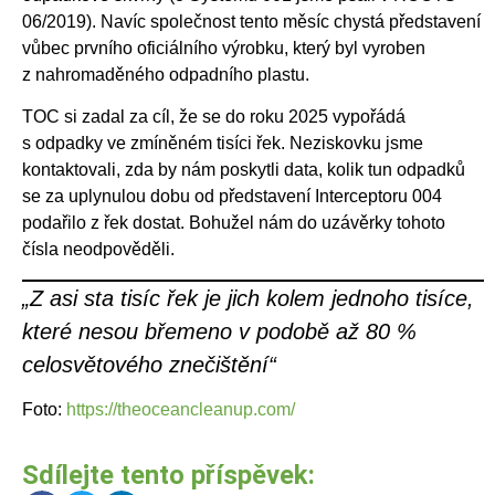
06/2019). Navíc společnost tento měsíc chystá představení
vůbec prvního oficiálního výrobku, který byl vyroben
z nahromaděného odpadního plastu.
TOC si zadal za cíl, že se do roku 2025 vypořádá
s odpadky ve zmíněném tisíci řek. Neziskovku jsme
kontaktovali, zda by nám poskytli data, kolik tun odpadků
se za uplynulou dobu od představení Interceptoru 004
podařilo z řek dostat. Bohužel nám do uzávěrky tohoto
čísla neodpověděli.
„Z asi sta tisíc řek je jich kolem jednoho tisíce,
které nesou břemeno v podobě až 80 %
celosvětového znečištění“
Foto:
https://theoceancleanup.com/
Sdílejte tento příspěvek: