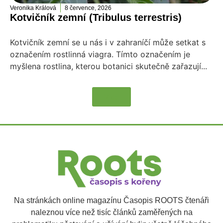
Veronika Králová
8 července, 2026
Kotvičník zemní (Tribulus terrestris)
Kotvičník zemní se u nás i v zahraníčí může setkat s
označením rostlinná viagra. Tímto označením je
myšlena rostlina, kterou botanici skutečně zařazují...
Více
Na stránkách online magazínu Časopis ROOTS čtenáři
naleznou více než tisíc článků zaměřených na