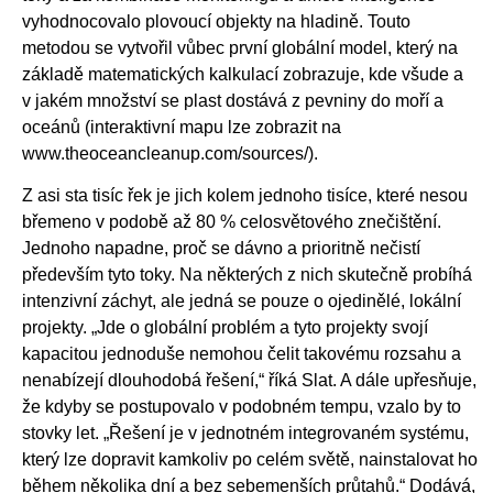
vyhodnocovalo plovoucí objekty na hladině. Touto
metodou se vytvořil vůbec první globální model, který na
základě matematických kalkulací zobrazuje, kde všude a
v jakém množství se plast dostává z pevniny do moří a
oceánů (interaktivní mapu lze zobrazit na
www.theoceancleanup.com/sources/).
Z asi sta tisíc řek je jich kolem jednoho tisíce, které nesou
břemeno v podobě až 80 % celosvětového znečištění.
Jednoho napadne, proč se dávno a prioritně nečistí
především tyto toky. Na některých z nich skutečně probíhá
intenzivní záchyt, ale jedná se pouze o ojedinělé, lokální
projekty. „Jde o globální problém a tyto projekty svojí
kapacitou jednoduše nemohou čelit takovému rozsahu a
nenabízejí dlouhodobá řešení,“ říká Slat. A dále upřesňuje,
že kdyby se postupovalo v podobném tempu, vzalo by to
stovky let. „Řešení je v jednotném integrovaném systému,
který lze dopravit kamkoliv po celém světě, nainstalovat ho
během několika dní a bez sebemenších průtahů.“ Dodává,