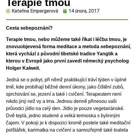
Terapie tmou
Kateřina Empergerová
14 února, 2017
Cesta sebepoznání?
Terapie tmou, nebo můžeme také říkat i léčba tmou, je
znovuobjevená forma meditace a metoda sebepoznání,
která vychází z původní tibetské tradice Yangtik a
kterou v Evropě jako první zavedl německý psycholog
Holger Kalweit.
Jedná se o pobyt, při němž praktikující tráví týden v úplné
tmě, kde probíhají běžné denní úkony, jako čištění zubů,
sprchování se, jezení a také i cvičení. Terapeutem není
nikdo jiný než vy a tma. Jednou denně přinesou vaši
průvodci jídlo na celý den. Jídlo je pouze vegetariánské.
Dvě teplá, jedno studené a velká termoska s bylinným
čajem. V pokoji je k dispozici kromě postele také meditační
polštářek, karimatka na cvičení a samozřejmě také toaleta