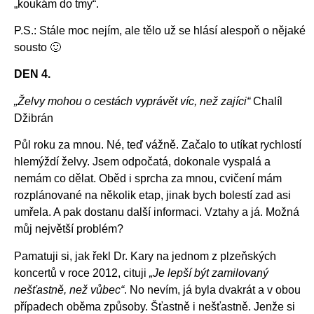
„koukám do tmy“.
P.S.: Stále moc nejím, ale tělo už se hlásí alespoň o nějaké
sousto 🙂
DEN 4.
„Želvy mohou o cestách vyprávět víc, než zajíci“
Chalíl
Džibrán
Půl roku za mnou. Né, teď vážně. Začalo to utíkat rychlostí
hlemýždí želvy. Jsem odpočatá, dokonale vyspalá a
nemám co dělat. Oběd i sprcha za mnou, cvičení mám
rozplánované na několik etap, jinak bych bolestí zad asi
umřela. A pak dostanu další informaci. Vztahy a já. Možná
můj největší problém?
Pamatuji si, jak řekl Dr. Kary na jednom z plzeňských
koncertů v roce 2012, cituji
„Je lepší být zamilovaný
nešťastně, než vůbec“
. No nevím, já byla dvakrát a v obou
případech oběma způsoby. Šťastně i nešťastně. Jenže si