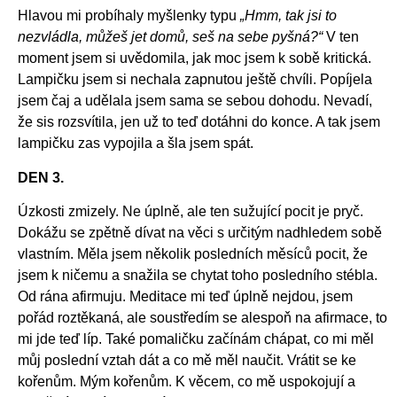
Hlavou mi probíhaly myšlenky typu
„Hmm, tak jsi to
nezvládla, můžeš jet domů, seš na sebe pyšná?“
V ten
moment jsem si uvědomila, jak moc jsem k sobě kritická.
Lampičku jsem si nechala zapnutou ještě chvíli. Popíjela
jsem čaj a udělala jsem sama se sebou dohodu. Nevadí,
že sis rozsvítila, jen už to teď dotáhni do konce. A tak jsem
lampičku zas vypojila a šla jsem spát.
DEN 3.
Úzkosti zmizely. Ne úplně, ale ten sužující pocit je pryč.
Dokážu se zpětně dívat na věci s určitým nadhledem sobě
vlastním. Měla jsem několik posledních měsíců pocit, že
jsem k ničemu a snažila se chytat toho posledního stébla.
Od rána afirmuju. Meditace mi teď úplně nejdou, jsem
pořád roztěkaná, ale soustředím se alespoň na afirmace, to
mi jde teď líp. Také pomaličku začínám chápat, co mi měl
můj poslední vztah dát a co mě měl naučit. Vrátit se ke
kořenům. Mým kořenům. K věcem, co mě uspokojují a