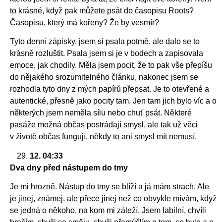
to krásné, když pak můžete psát do časopisu Roots?
Časopisu, který má kořeny? Že by vesmír?
Tyto denní zápisky, jsem si psala potmě, ale dalo se to
krásně rozluštit. Psala jsem si je v bodech a zapisovala
emoce, jak chodily. Měla jsem pocit, že to pak vše přepíšu
do nějakého srozumitelného článku, nakonec jsem se
rozhodla tyto dny z mých papírů přepsat. Je to otevřené a
autentické, přesně jako pocity tam. Jen tam jich bylo víc a o
některých jsem neměla sílu nebo chuť psát. Některé
pasáže možná občas postrádají smysl, ale tak už věci
v životě občas fungují, někdy to ani smysl mít nemusí.
12. 04:33
Dva dny před nástupem do tmy
Je mi hrozně. Nástup do tmy se blíží a já mám strach. Ale
je jinej, známej, ale přece jinej než co obvykle mívám, když
se jedná o někoho, na kom mi záleží. Jsem labilní, chvíli