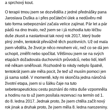
a sprchový kout.
O terapii tmou jsem se dozvěděla z jedné přednášky pana
Jaroslava Duška a i přes počáteční úlek a nedůvěru mě
tato forma sebepoznání začala velice zajímat. Pár let a pár
pádů na dno trvalo, než jsem se i já rozhodla tuto léčbu
duše zkusit a nastartovat tak nový rok 2017, který bude
plný změn, tentokrát převážně těch pozitivních. Už od mala
jsem věděla, že život je něco mnohem víc, než co se dá jen
uchopit, změřit nebo spočítat. Většinou jsem se na svých
etapách dožadovala duchovních průvodců, nebo lidí, kteří
mě někam směřovali. Rozhodně to nikdy nebylo špatně,
tentokrát jsem ale měla pocit, že teď už musím pomoci jen
já sama sobě. V momentě, kdy mi skončila jedna náročná
životní etapa, jsem si u šálku čaje na tuto
sebeterapeutickou cestu poznání do nitra duše vzpomněla
a hodinu na to už jsem posílala rezervaci na termín od 1.
do 8. ledna 2017. Jednak proto, že jsem chtěla začít nový
rok jinak a druhak proto, že jsem měla 8. ledna narozeniny.