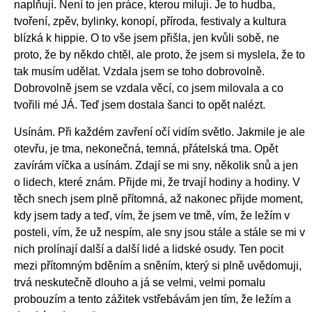
naplňují. Není to jen práce, kterou miluji. Je to hudba,
tvoření, zpěv, bylinky, konopí, příroda, festivaly a kultura
blízká k hippie. O to vše jsem přišla, jen kvůli sobě, ne
proto, že by někdo chtěl, ale proto, že jsem si myslela, že to
tak musím udělat. Vzdala jsem se toho dobrovolně.
Dobrovolně jsem se vzdala věcí, co jsem milovala a co
tvořili mé JÁ. Teď jsem dostala šanci to opět nalézt.
Usínám. Při každém zavření očí vidím světlo. Jakmile je ale
otevřu, je tma, nekonečná, temná, přátelská tma. Opět
zavírám víčka a usínám. Zdají se mi sny, několik snů a jen
o lidech, které znám. Přijde mi, že trvají hodiny a hodiny. V
těch snech jsem plně přítomná, až nakonec přijde moment,
kdy jsem tady a teď, vím, že jsem ve tmě, vím, že ležím v
posteli, vím, že už nespím, ale sny jsou stále a stále se mi v
nich prolínají další a další lidé a lidské osudy. Ten pocit
mezi přítomným bděním a sněním, který si plně uvědomuji,
trvá neskutečně dlouho a já se velmi, velmi pomalu
probouzím a tento zážitek vstřebávám jen tím, že ležím a