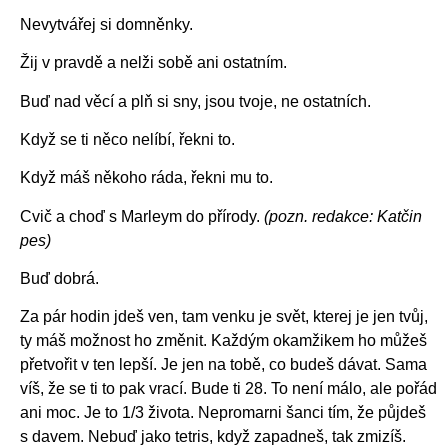
Nevytvářej si domněnky.
Žij v pravdě a nelži sobě ani ostatním.
Buď nad věcí a plň si sny, jsou tvoje, ne ostatních.
Když se ti něco nelíbí, řekni to.
Když máš někoho ráda, řekni mu to.
Cvič a choď s Marleym do přírody.
(pozn. redakce: Katčin
pes)
Buď dobrá.
Za pár hodin jdeš ven, tam venku je svět, kterej je jen tvůj,
ty máš možnost ho změnit. Každým okamžikem ho můžeš
přetvořit v ten lepší. Je jen na tobě, co budeš dávat. Sama
víš, že se ti to pak vrací. Bude ti 28. To není málo, ale pořád
ani moc. Je to 1/3 života. Nepromarni šanci tím, že půjdeš
s davem. Nebuď jako tetris, když zapadneš, tak zmizíš.