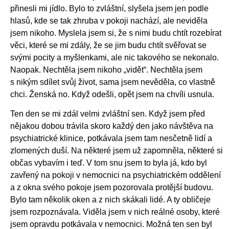
přinesli mi jídlo. Bylo to zvláštní, slyšela jsem jen podle
hlasů, kde se tak zhruba v pokoji nachází, ale neviděla
jsem nikoho. Myslela jsem si, že s nimi budu chtít rozebírat
věci, které se mi zdály, že se jim budu chtít svěřovat se
svými pocity a myšlenkami, ale nic takového se nekonalo.
Naopak. Nechtěla jsem nikoho „vidět“. Nechtěla jsem
s nikým sdílet svůj život, sama jsem nevěděla, co vlastně
chci. Ženská no. Když odešli, opět jsem na chvíli usnula.
Ten den se mi zdál velmi zvláštní sen. Když jsem před
nějakou dobou trávila skoro každý den jako návštěva na
psychiatrické klinice, potkávala jsem tam nesčetně lidí a
zlomených duší. Na některé jsem už zapomněla, některé si
občas vybavím i teď. V tom snu jsem to byla já, kdo byl
zavřený na pokoji v nemocnici na psychiatrickém oddělení
a z okna svého pokoje jsem pozorovala protější budovu.
Bylo tam několik oken a z nich skákali lidé. A ty obličeje
jsem rozpoznávala. Viděla jsem v nich reálné osoby, které
jsem opravdu potkávala v nemocnici. Možná ten sen byl