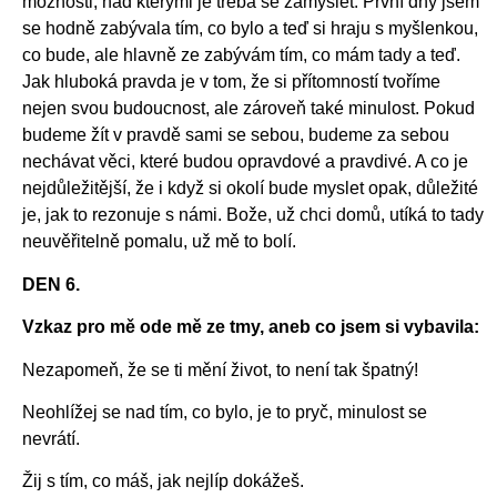
možnosti, nad kterými je třeba se zamyslet. První dny jsem
se hodně zabývala tím, co bylo a teď si hraju s myšlenkou,
co bude, ale hlavně ze zabývám tím, co mám tady a teď.
Jak hluboká pravda je v tom, že si přítomností tvoříme
nejen svou budoucnost, ale zároveň také minulost. Pokud
budeme žít v pravdě sami se sebou, budeme za sebou
nechávat věci, které budou opravdové a pravdivé. A co je
nejdůležitější, že i když si okolí bude myslet opak, důležité
je, jak to rezonuje s námi. Bože, už chci domů, utíká to tady
neuvěřitelně pomalu, už mě to bolí.
DEN 6.
Vzkaz pro mě ode mě ze tmy, aneb co jsem si vybavila:
Nezapomeň, že se ti mění život, to není tak špatný!
Neohlížej se nad tím, co bylo, je to pryč, minulost se
nevrátí.
Žij s tím, co máš, jak nejlíp dokážeš.