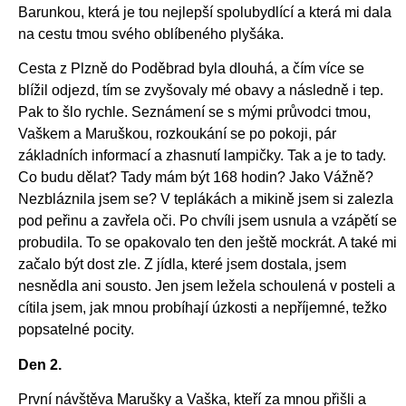
Barunkou, která je tou nejlepší spolubydlící a která mi dala
na cestu tmou svého oblíbeného plyšáka.
Cesta z Plzně do Poděbrad byla dlouhá, a čím více se
blížil odjezd, tím se zvyšovaly mé obavy a následně i tep.
Pak to šlo rychle. Seznámení se s mými průvodci tmou,
Vaškem a Maruškou, rozkoukání se po pokoji, pár
základních informací a zhasnutí lampičky. Tak a je to tady.
Co budu dělat? Tady mám být 168 hodin? Jako Vážně?
Nezbláznila jsem se? V teplákách a mikině jsem si zalezla
pod peřinu a zavřela oči. Po chvíli jsem usnula a vzápětí se
probudila. To se opakovalo ten den ještě mockrát. A také mi
začalo být dost zle. Z jídla, které jsem dostala, jsem
nesnědla ani sousto. Jen jsem ležela schoulená v posteli a
cítila jsem, jak mnou probíhají úzkosti a nepříjemné, težko
popsatelné pocity.
Den 2.
První návštěva Marušky a Vaška, kteří za mnou přišli a