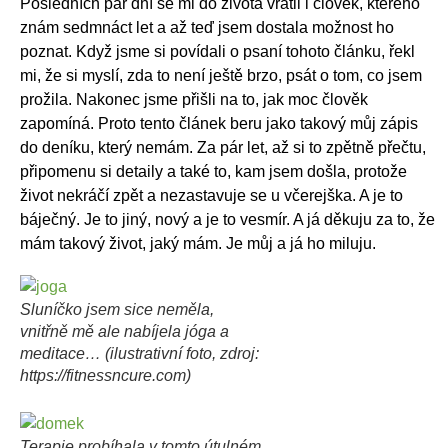
Posledních pár dní se mi do života vrátil i člověk, kterého
znám sedmnáct let a až teď jsem dostala možnost ho
poznat. Když jsme si povídali o psaní tohoto článku, řekl
mi, že si myslí, zda to není ještě brzo, psát o tom, co jsem
prožila. Nakonec jsme přišli na to, jak moc člověk
zapomíná. Proto tento článek beru jako takový můj zápis
do deníku, který nemám. Za pár let, až si to zpětně přečtu,
připomenu si detaily a také to, kam jsem došla, protože
život nekráčí zpět a nezastavuje se u včerejška. A je to
báječný. Je to jiný, nový a je to vesmír. A já děkuju za to, že
mám takový život, jaký mám. Je můj a já ho miluju.
Sluníčko jsem sice neměla,
vnitřně mě ale nabíjela jóga a
meditace… (ilustrativní foto, zdroj:
https://fitnessncure.com)
Terapie probíhala v tomto útulném