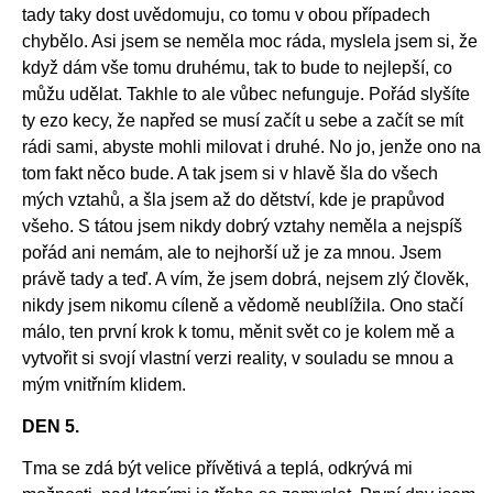
tady taky dost uvědomuju, co tomu v obou případech
chybělo. Asi jsem se neměla moc ráda, myslela jsem si, že
když dám vše tomu druhému, tak to bude to nejlepší, co
můžu udělat. Takhle to ale vůbec nefunguje. Pořád slyšíte
ty ezo kecy, že napřed se musí začít u sebe a začít se mít
rádi sami, abyste mohli milovat i druhé. No jo, jenže ono na
tom fakt něco bude. A tak jsem si v hlavě šla do všech
mých vztahů, a šla jsem až do dětství, kde je prapůvod
všeho. S tátou jsem nikdy dobrý vztahy neměla a nejspíš
pořád ani nemám, ale to nejhorší už je za mnou. Jsem
právě tady a teď. A vím, že jsem dobrá, nejsem zlý člověk,
nikdy jsem nikomu cíleně a vědomě neublížila. Ono stačí
málo, ten první krok k tomu, měnit svět co je kolem mě a
vytvořit si svojí vlastní verzi reality, v souladu se mnou a
mým vnitřním klidem.
DEN 5.
Tma se zdá být velice přívětivá a teplá, odkrývá mi