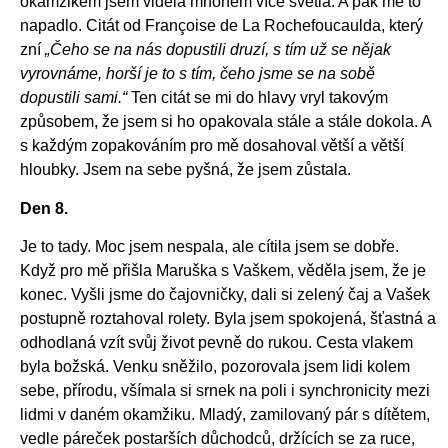
okamžikem jsem viděla mnohem více světla. A pak mě to
napadlo. Citát od Françoise de La Rochefoucaulda, který
zní
„Čeho se na nás dopustili druzí, s tím už se nějak
vyrovnáme, horší je to s tím, čeho jsme se na sobě
dopustili sami.“
Ten citát se mi do hlavy vryl takovým
způsobem, že jsem si ho opakovala stále a stále dokola. A
s každým zopakováním pro mě dosahoval větší a větší
hloubky. Jsem na sebe pyšná, že jsem zůstala.
Den 8.
Je to tady. Moc jsem nespala, ale cítila jsem se dobře.
Když pro mě přišla Maruška s Vaškem, věděla jsem, že je
konec. Vyšli jsme do čajovničky, dali si zelený čaj a Vašek
postupně roztahoval rolety. Byla jsem spokojená, šťastná a
odhodlaná vzít svůj život pevně do rukou. Cesta vlakem
byla božská. Venku sněžilo, pozorovala jsem lidi kolem
sebe, přírodu, všímala si srnek na poli i synchronicity mezi
lidmi v daném okamžiku. Mladý, zamilovaný pár s dítětem,
vedle páreček postarších důchodců, držících se za ruce,