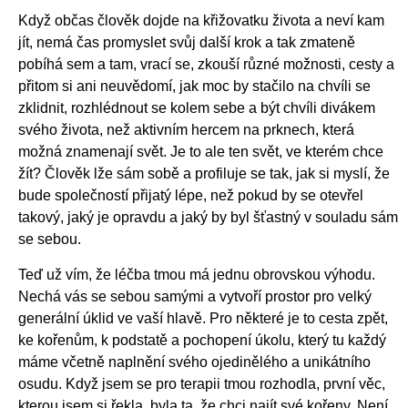
Když občas člověk dojde na křižovatku života a neví kam
jít, nemá čas promyslet svůj další krok a tak zmateně
pobíhá sem a tam, vrací se, zkouší různé možnosti, cesty a
přitom si ani neuvědomí, jak moc by stačilo na chvíli se
zklidnit, rozhlédnout se kolem sebe a být chvíli divákem
svého života, než aktivním hercem na prknech, která
možná znamenají svět. Je to ale ten svět, ve kterém chce
žít? Člověk lže sám sobě a profiluje se tak, jak si myslí, že
bude společností přijatý lépe, než pokud by se otevřel
takový, jaký je opravdu a jaký by byl šťastný v souladu sám
se sebou.
Teď už vím, že léčba tmou má jednu obrovskou výhodu.
Nechá vás se sebou samými a vytvoří prostor pro velký
generální úklid ve vaší hlavě. Pro některé je to cesta zpět,
ke kořenům, k podstatě a pochopení úkolu, který tu každý
máme včetně naplnění svého ojedinělého a unikátního
osudu. Když jsem se pro terapii tmou rozhodla, první věc,
kterou jsem si řekla, byla ta, že chci najít své kořeny. Není