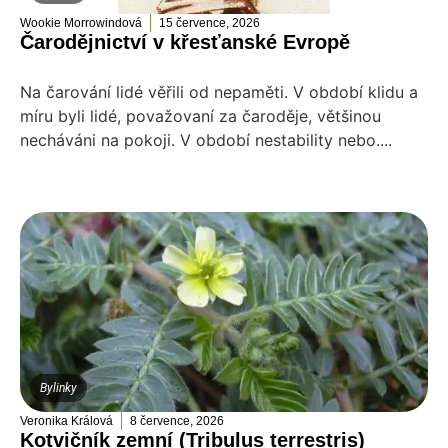
Wookie Morrowindová
15 července, 2026
Čarodějnictví v křesťanské Evropě
Na čarování lidé věřili od nepaměti. V období klidu a
míru byli lidé, považovaní za čaroděje, většinou
necháváni na pokoji. V období nestability nebo....
Bylinky
Veronika Králová
8 července, 2026
Kotvičník zemní (Tribulus terrestris)