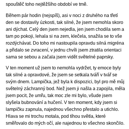
spouštěč toho nejtěžšího období ve tmě.
Během pár hodin (nejspíš), asi v noci z druhého na třetí
den se dostavily úzkosti, tak silné, že jsem nemohla skoro
ani dýchat. Celý den jsem nejedla, jen jsem chodila sem a
tam po pokoji, lehala si na zem, klečela, snažila se to vše
rozdýchávat. Do toho mi nastoupila opravdu silná migréna
a přidalo se zvracení, v jednu chvíli jsem ztratila orientaci
sama se sebou a začala jsem vidět světelné paprsky.
V ten moment už jsem to nemohla vydržet, ty emoce byly
tak silné a opravdové, že jsem se setkala tváří v tvář se
svým dnem. Lampička, jež byla k dispozici, byl pro mě můj
světelný záchranný bod. Než jsem ji našla a zapojila, měla
jsem pocit, že umřu, tak moc zle mi bylo, všude jsem
slyšela bubnování a hučení. V ten moment, kdy jsem si
lampičku zapnula, najednou všechno přestalo a utichlo.
Hlava se mi trochu motala, pod tíhou světla, které
směřovalo do mých očí, ale najednou to všechno skončilo.