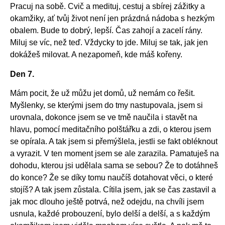
Pracuj na sobě. Cvič a medituj, cestuj a sbírej zážitky a
okamžiky, ať tvůj život není jen prázdná nádoba s hezkým
obalem. Bude to dobrý, lepší. Čas zahojí a zacelí rány.
Miluj se víc, než teď. Vždycky to jde. Miluj se tak, jak jen
dokážeš milovat. A nezapomeň, kde máš kořeny.
Den 7.
Mám pocit, že už můžu jet domů, už nemám co řešit.
Myšlenky, se kterými jsem do tmy nastupovala, jsem si
urovnala, dokonce jsem se ve tmě naučila i stavět na
hlavu, pomocí meditačního polštářku a zdi, o kterou jsem
se opírala. A tak jsem si přemýšlela, jestli se fakt obléknout
a vyrazit. V ten moment jsem se ale zarazila. Pamatuješ na
dohodu, kterou jsi udělala sama se sebou? Že to dotáhneš
do konce? Že se díky tomu naučíš dotahovat věci, o které
stojíš? A tak jsem zůstala. Cítila jsem, jak se čas zastavil a
jak moc dlouho ještě potrvá, než odejdu, na chvíli jsem
usnula, každé probouzení, bylo delší a delší, a s každým