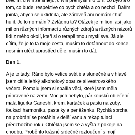
brečím, chvíli se směju, chvíli přemýšlím o tom, co bylo a o
tom, co bude, respektive co bych chtěla a co nechci. Balím
jointa, abych se uklidnila, ale zároveň ani nemám chuť
hulit. Je to normální? Zvládnu to? Otázek je milion, asi jako
milion různých informací z různých zdrojů a různých názorů
lidí z mého okolí, kteří si o terapii tmou myslí své. Já ale
cítím, že je to ta moje cesta, musím to dotáhnout do konce,
nesmím utéct uprostřed děje, musím to dát.
Den 1.
A je to tady. Ráno bylo velice světlé a slunečné a v hlavě
jsem cítila lehký alkoholový opar ze silvestrovského
večera. Pomalu jsem si sbalila věci, které jsem měla
připravené na zemi. Moc jich nebylo, pár kousků oblečení,
malá figurka Ganeshi, krém, kartáček a pastu na zuby,
foukací harmoniku, pastelky a peněženku. Rychlá sprcha
na probrání se protáhla v delší vanu a rekapitulaci
předchozího roku. Oblékla jsem se a vyšla z pokoje na
chodbu. Proběhlo krásné srdečné rozloučení s mojí