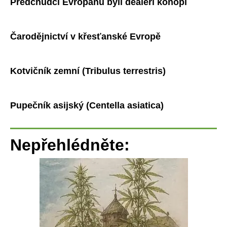
Předchůdci Evropanů byli dealeři konopí
Čarodějnictví v křesťanské Evropě
Kotvičník zemní (Tribulus terrestris)
Pupečník asijský (Centella asiatica)
Nepřehlédněte: