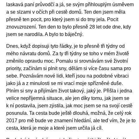
laskavá paní průvodčí a já, se svým přihlouplým úsměvem
a se slzami v očích při cestě domů. Ten den jsem měla
přesně ten pocit, pro který jsem si do tmy jela. Pocit
znovuzrození. Ten den to bylo přesně 28 let ode dne, kdy
jsem se narodila. A bylo to báječný.
Dnes, když dopisuji tyto řádky, je to přesně tři týdny od
mého návratu domů. Za ty tři týdny se toho v mém životě
změnilo opravdu moc. Pomalu si srovnávám své životní
priority, začínám si plnit sny, dělám si více času sama pro
sebe. Poznávám nové lidi, kteří jsou na podobné vibraci
jako já a z minulosti se mi vrací moje spřízněné duše.
Plním si sny a přijímám život takový, jaký je. Přišla i jedna
velice nepříjemná situace, ale jen díky tomu, jak jsem se
k ní postavila, jsem zjistila, jak moc jsem se na svojí cestě
posunula. Ta cesta bude ještě dlouhá, možná, že celý rok
2017 pro mě bude ve znamení hledání, ale teď vím, že je to
cesta, která je moje a které jsem určila já cíl.