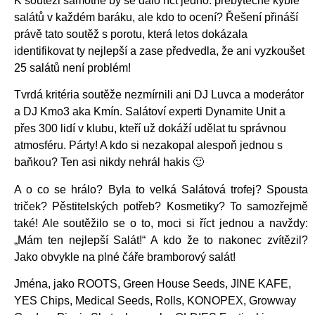
K soutěži samotné by se dalo říct jedno: přebytečné kýble
salátů v každém baráku, ale kdo to ocení? Řešení přináší
právě tato soutěž s porotu, která letos dokázala
identifikovat ty nejlepší a zase předvedla, že ani vyzkoušet
25 salátů není problém!
Tvrdá kritéria soutěže nezmírnili ani DJ Luvca a moderátor
a DJ Kmo3 aka Kmín. Salátoví experti Dynamite Unit a
přes 300 lidí v klubu, kteří už dokáží udělat tu správnou
atmosféru. Párty! A kdo si nezakopal alespoň jednou s
baňkou? Ten asi nikdy nehrál hakis 🙂
A o co se hrálo? Byla to velká Salátová trofej? Spousta
triček? Pěstitelských potřeb? Kosmetiky? To samozřejmě
také! Ale soutěžilo se o to, moci si říct jednou a navždy:
„Mám ten nejlepší Salát!“ A kdo že to nakonec zvítězil?
Jako obvykle na plné čáře bramborový salát!
Jména, jako ROOTS, Green House Seeds, JINE KAFE,
YES Chips, Medical Seeds, Rolls, KONOPEX, Growway