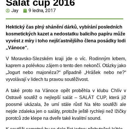
Salát cup 2016
Jay
9 ledna, 2017
Hektický čas plný shánění dárků, vybírání posledních
kosmetických kazet a nedostatku balicího papíru může
vyvést z míry i toho nejšťastnějšího člena posádky lodi
„Vánoce“.
V Moravsko-Slezském kraji jde o víc. Rodinným krbem,
kaprem a polévkou zájem o tento den nekončí. Otázky jako
„Jogurt nebo majonéza?“ případně „Hrášek nebo ne?“
vyvolávají v lidech tu pravou soutěživost.
A také proto na Vánoce opět proběhla v klubu Chlív v
Ostravě soutěž o nejlepší salát – SALÁT CUP, která již
poosmé ukázala, že umí stále růst! Na této soutěži ale
nejde zdaleka jen o saláty, protože ještě rychleji než lžičky
porotců zde klepe na dveře také kvalitní sound.