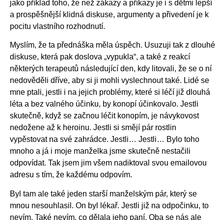
jako příklad toho, že než zákazy a příkazy je i s dětmi lepší
a prospěšnější klidná diskuse, argumenty a přivedení je k
pocitu vlastního rozhodnutí.
Myslím, že ta přednáška měla úspěch. Usuzuji tak z dlouhé
diskuse, která pak doslova „vypukla“, a také z reakcí
některých terapeutů následující den, kdy litovali, že se o ní
nedověděli dříve, aby si ji mohli vyslechnout také. Lidé se
mne ptali, jestli i na jejich problémy, které si léčí již dlouhá
léta a bez valného účinku, by konopí účinkovalo. Jestli
skutečně, když se začnou léčit konopím, je návykovost
nedožene až k heroinu. Jestli si smějí pár rostlin
vypěstovat na své zahrádce. Jestli… Jestli… Bylo toho
mnoho a já i moje manželka jsme skutečně nestačili
odpovídat. Tak jsem jim všem nadiktoval svou emailovou
adresu s tím, že každému odpovím.
Byl tam ale také jeden starší manželským pár, který se
mnou nesouhlasil. On byl lékař. Jestli již na odpočinku, to
nevím. Také nevím, co dělala jeho paní. Oba se nás ale