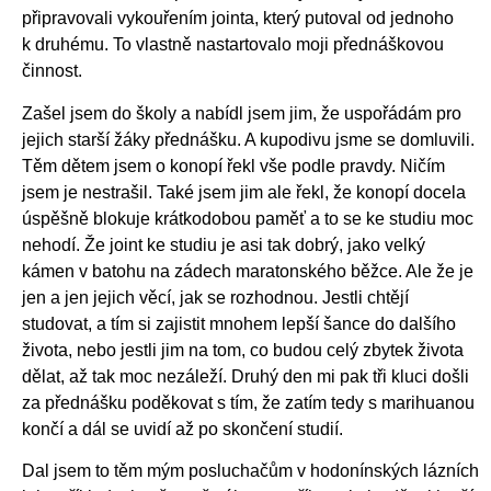
připravovali vykouřením jointa, který putoval od jednoho
k druhému. To vlastně nastartovalo moji přednáškovou
činnost.
Zašel jsem do školy a nabídl jsem jim, že uspořádám pro
jejich starší žáky přednášku. A kupodivu jsme se domluvili.
Těm dětem jsem o konopí řekl vše podle pravdy. Ničím
jsem je nestrašil. Také jsem jim ale řekl, že konopí docela
úspěšně blokuje krátkodobou paměť a to se ke studiu moc
nehodí. Že joint ke studiu je asi tak dobrý, jako velký
kámen v batohu na zádech maratonského běžce. Ale že je
jen a jen jejich věcí, jak se rozhodnou. Jestli chtějí
studovat, a tím si zajistit mnohem lepší šance do dalšího
života, nebo jestli jim na tom, co budou celý zbytek života
dělat, až tak moc nezáleží. Druhý den mi pak tři kluci došli
za přednášku poděkovat s tím, že zatím tedy s marihuanou
končí a dál se uvidí až po skončení studií.
Dal jsem to těm mým posluchačům v hodonínských lázních