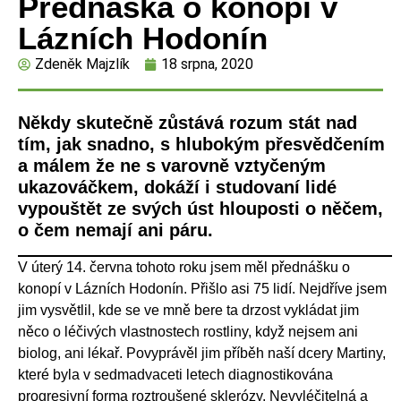
Přednáška o konopí v
Lázních Hodonín
Zdeněk Majzlík
18 srpna, 2020
Někdy skutečně zůstává rozum stát nad
tím, jak snadno, s hlubokým přesvědčením
a málem že ne s varovně vztyčeným
ukazováčkem, dokáží i studovaní lidé
vypouštět ze svých úst hlouposti o něčem,
o čem nemají ani páru.
V úterý 14. června tohoto roku jsem měl přednášku o
konopí v Lázních Hodonín. Přišlo asi 75 lidí. Nejdříve jsem
jim vysvětlil, kde se ve mně bere ta drzost vykládat jim
něco o léčivých vlastnostech rostliny, když nejsem ani
biolog, ani lékař. Povyprávěl jim příběh naší dcery Martiny,
které byla v sedmadvaceti letech diagnostikována
progresivní forma roztroušené sklerózy. Nevyléčitelná a