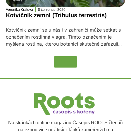
Veronika Králová
8 července, 2026
Kotvičník zemní (Tribulus terrestris)
Kotvičník zemní se u nás i v zahraníčí může setkat s
označením rostlinná viagra. Tímto označením je
myšlena rostlina, kterou botanici skutečně zařazují...
Více
Na stránkách online magazínu Časopis ROOTS čtenáři
naleznou více než tisíc článků zaměřených na