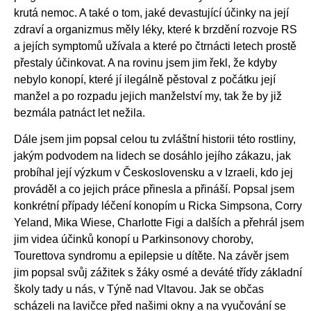
krutá nemoc. A také o tom, jaké devastující účinky na její
zdraví a organizmus měly léky, které k brzdění rozvoje RS
a jejích symptomů užívala a které po čtrnácti letech prostě
přestaly účinkovat. A na rovinu jsem jim řekl, že kdyby
nebylo konopí, které jí ilegálně pěstoval z počátku její
manžel a po rozpadu jejich manželství my, tak že by již
bezmála patnáct let nežila.
Dále jsem jim popsal celou tu zvláštní historii této rostliny,
jakým podvodem na lidech se dosáhlo jejího zákazu, jak
probíhal její výzkum v Československu a v Izraeli, kdo jej
prováděl a co jejich práce přinesla a přináší. Popsal jsem
konkrétní případy léčení konopím u Ricka Simpsona, Corry
Yeland, Mika Wiese, Charlotte Figi a dalších a přehrál jsem
jim videa účinků konopí u Parkinsonovy choroby,
Tourettova syndromu a epilepsie u dítěte. Na závěr jsem
jim popsal svůj zážitek s žáky osmé a deváté třídy základní
školy tady u nás, v Týně nad Vltavou. Jak se občas
scházeli na lavičce před našimi okny a na vyučování se