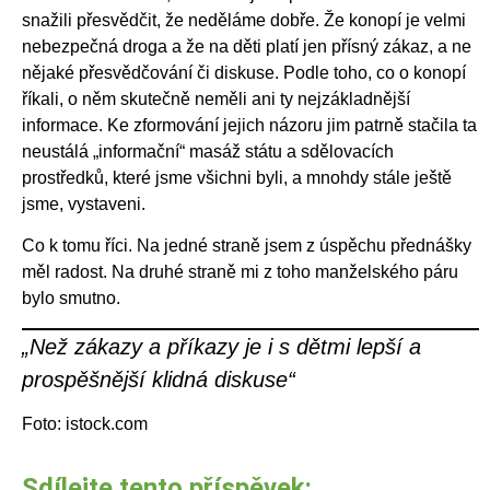
snažili přesvědčit, že neděláme dobře. Že konopí je velmi
nebezpečná droga a že na děti platí jen přísný zákaz, a ne
nějaké přesvědčování či diskuse. Podle toho, co o konopí
říkali, o něm skutečně neměli ani ty nejzákladnější
informace. Ke zformování jejich názoru jim patrně stačila ta
neustálá „informační“ masáž státu a sdělovacích
prostředků, které jsme všichni byli, a mnohdy stále ještě
jsme, vystaveni.
Co k tomu říci. Na jedné straně jsem z úspěchu přednášky
měl radost. Na druhé straně mi z toho manželského páru
bylo smutno.
„Než zákazy a příkazy je i s dětmi lepší a
prospěšnější klidná diskuse“
Foto: istock.com
Sdílejte tento příspěvek: