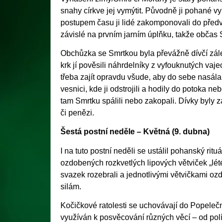
snahy církve jej vymýtit. Původně ji pohané vy
postupem času ji lidé zakomponovali do předv
závislé na prvním jarním úplňku, takže občas 
Obchůzka se Smrtkou byla převážně dívčí zále
krk jí pověsili náhrdelníky z vyfouknutých vaje
třeba zajít opravdu všude, aby do sebe nasála 
vesnici, kde ji odstrojili a hodily do potoka n
tam Smrtku spálili nebo zakopali. Dívky byl
či penězi.
Šestá postní neděle – Květná (9. dubna)
I na tuto postní neděli se ustálil pohanský rituá
ozdobených rozkvetlých lipových větviček „lété
svazek rozebrali a jednotlivými větvičkami ozdo
silám.
Kočičkové ratolesti se uchovávají do Popeleční
využíván k posvěcování různých věcí – od polí