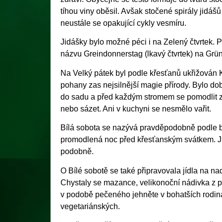
tíhou viny oběsil. Avšak stočené spirály jid
neustále se opakující cykly vesmíru.
Jidášky bylo možné péci i na Zelený čtvrtek. P
názvu Greindonnerstag (lkavý čtvrtek) na Grün
Na Velký pátek byl podle křesťanů ukřižován Kr
pohany zas nejsilnější magie přírody. Bylo dob
do sadu a před každým stromem se pomodlit za
nebo sázet. Ani v kuchyni se nesmělo vařit.
Bílá sobota se nazývá pravděpodobně podle bí
promodlená noc před křesťanským svátkem. Jiný
podobně.
O Bílé sobotě se také připravovala jídla na nad
Chystaly se mazance, velikonoční nádivka z pl
v podobě pečeného jehněte v bohatších rodin
vegetariánských.