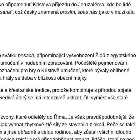
ako připomenutí Kristova příjezdu do Jeruzaléma, kde ho lidé
sana
“
, což česky znamená
prosím, spas nás
(jako v muzikálu
o svátku
pesach
, připomínající vysvobození Židů z egyptského
va umučení v hudebním zpracování. Počeštělé pojmenování
 označení pro hry o Kristově umučení, které bývaly oblíbené
ály se třeba v blízkosti obecní májky.
ké a křesťanské tradice, protože kombinuje s přírodou spjaté
edivé úterý se má intenzivně uklízet, čili vymést vše staré
 zvony, které odletěly do Říma. Je však pravděpodobnější, že
k vyhnat zbytkové zlé síly ze stavení a z okolí. Peče se také
m a jí se obřadně s celou rodinou, aby zůstali všichni dlouho
očených spirál a má připodobňovat provaz Jidáše, který se pod