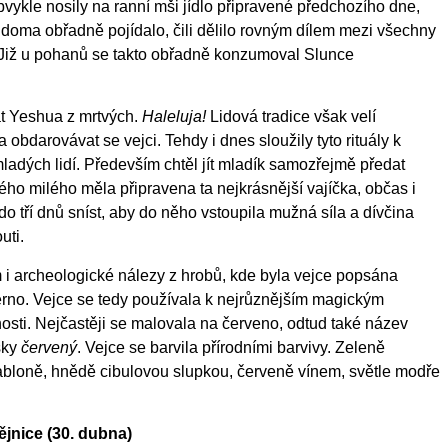
ykle nosily na ranní mši jídlo připravené předchozího dne,
 doma obřadně pojídalo, čili dělilo rovným dílem mezi všechny
y. Již u pohanů se takto obřadně konzumoval Slunce
át Yeshua z mrtvých.
Haleluja!
Lidová tradice však velí
obdarovávat se vejci. Tehdy i dnes sloužily tyto rituály k
adých lidí. Především chtěl jít mladík samozřejmě předat
ého milého měla připravena ta nejkrásnější vajíčka, občas i
o tří dnů sníst, aby do něho vstoupila mužná síla a dívčina
uti.
i archeologické nálezy z hrobů, kde byla vejce popsána
rno. Vejce se tedy používala k nejrůznějším magickým
osti. Nejčastěji se malovala na červeno, odtud také název
sky
červený
. Vejce se barvila přírodními barvivy. Zeleně
jabloně, hnědě cibulovou slupkou, červeně vínem, světle modře
ějnice (30. dubna)