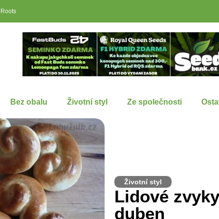
 Roots
Bez obalu
Životní styl
Ze společnosti
Osta
Životní styl
Lidové zvyky
duben