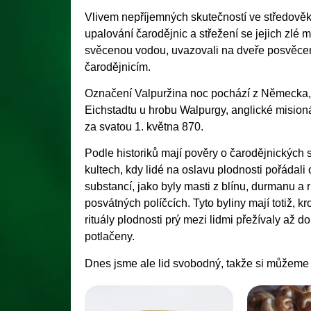
Vlivem nepříjemných skutečností ve středově
upalování čarodějnic a střežení se jejich zlé m
svěcenou vodou, uvazovali na dveře posvěcené
čarodějnicím.
Označení Valpuržina noc pochází z Německa, k
Eichstadtu u hrobu Walpurgy, anglické mision
za svatou 1. května 870.
Podle historiků mají pověry o čarodějnických
kultech, kdy lidé na oslavu plodnosti pořádali 
substancí, jako byly masti z blínu, durmanu a 
posvátných políčcích. Tyto byliny mají totiž, 
rituály plodnosti prý mezi lidmi přežívaly až
potlačeny.
Dnes jsme ale lid svobodný, takže si můžeme u