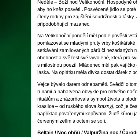
Neděle – Boží hod Velikonoční. Hospodyně obv
aby ho kněz posvětil. Posvěcené jídlo se poté
členy rodiny pro zajištění soudržnosti a lásk
připodobňující mazanec.
Na Velikonoční pondělí měl podle pověsti vst
pomlazovat se mladými pruty vrby košíkářské a 
setkávání zamilovaných párů či nezadaných ml
ohebnost a svěžest své vyvolené, která pro sv
s milostnou poezií. Mládenec měl pak vajíčko d
láska. Na oplátku měla dívka dostat dárek z po
Vejce bývalo darem odnepaměti. Svědčí o tom 
runami a nabarvena obvykle pro mrtvého nače
rituálům a znázorňovala symbol života a plodn
kraslice – od ruského slova
krasnyj
, což je če
například povařenými kopřivami, žlutě kůrou 
červeným zelím a octem se solí.
Beltain / Noc ohňů / Valpuržina noc / Čarod