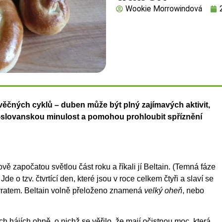
Wookie Morrowindová
 věčných cyklů – duben může být plný zajímavých aktivit,
-slovanskou minulost a pomohou prohloubit spříznění
ě započatou světlou část roku a říkali jí Beltain. (Temná fáze
de o tzv. čtvrtící den, které jsou v roce celkem čtyři a slaví se
novratem. Beltain volně přeloženo znamená
velký oheň
, nebo
h hájích ohně, o nichž se věřilo, že mají očistnou moc, která