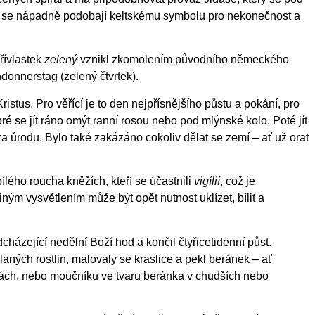
ášů se nápadně podobají keltskému symbolu pro nekonečnost a
řívlastek
zelený
vznikl zkomolením původního německého
donnerstag (zelený čtvrtek).
istus. Pro věřící je to den nejpřísnějšího půstu a pokání, pro
ré se jít ráno omýt ranní rosou nebo pod mlýnské kolo. Poté jít
 úrodu. Bylo také zakázáno cokoliv dělat se zemí – ať už orat
lého roucha kněžích, kteří se účastnili
vigílií
, což je
m vysvětlením může být opět nutnost uklízet, bílit a
cházející nedělní Boží hod a končil čtyřicetidenní půst.
aných rostlin, malovaly se kraslice a pekl beránek – ať
ách, nebo moučníku ve tvaru beránka v chudších nebo