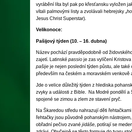
vyrábění líta byl pak po křesťansku vyložen j
vítali palmovými listy a zvolávali hebrejsky
„
ho
Jesus Christ Superstar).
Velikonoce:
Pašijový týden (10. – 16. dubna)
Název pochází pravděpodobně od židovskéh
zajetí. Latinské
passio
je zas vylíčení Kristo
pašije
je nejen poslední týden půstu, ale také
především na českém a moravském venkově a hr
Jde o velice důležitý týden z hlediska pohans
zvyky a události z Bible. Na Modré pondělí a Š
spojené se zimou a zlem ze stavení pryč.
Na Škaredou středu nahrazují děti řehtačkami
řehtačky jsou původně pohanským nástrojem, ja
obřadní pečivo zvané
jidáše
, potírají se mede
zdrávi. Obyčejně se těsto formuje do tvaru st