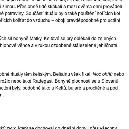
cí zimou. Přes ohně lidé skákali a mezi dvěma ohni prováděli
é potraviny. Součástí rituálu bylo také pouštění hořících kol
ících košťat do vzduchu – obojí pravděpodobně pro uctění
ých sil bohyně Matky. Keltové se prý oblékali do zelených
i hlohové věnce a v rukou ozdobené stálezelené jehličnaté
né rituály těm keltským. Beltainu však říkali
Noc ohňů
nebo
rožic nebo také Radegast. Bohyně plodnosti se u Slovanů
uctění byly, podobně jako u Keltů, bujaré a procítěné a pod
lin.
ský zvyk, který se dochoval do dnešní doby i přes všechny