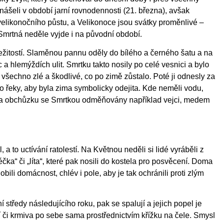
nášeli v období jarní rovnodennosti (21. března), avšak
elikonočního půstu, a Velikonoce jsou svátky proměnlivé –
Smrtná neděle vyjde i na původní období.
žitostí. Slaměnou pannu oděly do bílého a černého šatu a na
c a hlemýždích ulit. Smrtku takto nosily po celé vesnici a bylo
všechno zlé a škodlivé, co po zimě zůstalo. Poté ji odnesly za
ebo řeky, aby byla zima symbolicky odejita. Kde neměli vodu,
y za obchůzku se Smrtkou odměňovány například vejci, medem
l, a to uctívání ratolestí. Na Květnou neděli si lidé vyráběli z
čka“ či „líta“, které pak nosili do kostela pro posvěcení. Doma
bili domácnost, chlév i pole, aby je tak ochránili proti zlým
 středy následujícího roku, pak se spalují a jejich popel je
 či krmiva po sebe sama prostřednictvím křížku na čele. Smysl