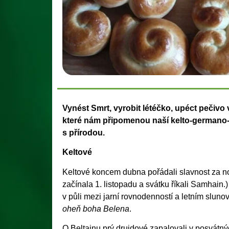
Vynést Smrt, vyrobit létéčko, upéct pečivo
které nám připomenou naší kelto-germano
s přírodou.
Keltové
Keltové koncem dubna pořádali slavnost za nov
začínala 1. listopadu a svátku říkali Samhain.) J
v půli mezi jarní rovnodenností a letním slu
oheň boha Belena
.
O Beltainu prý druidové zapalovali v posvátnýc