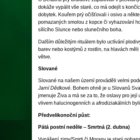
dokáže vypálit vše staré, co má odejít s končí
dobytek. Kouřem prý očišťovali i osivo a někter
pomazaných smolou z kopce či vyhazování hoř
sílícího Slunce nebo slunečního boha.
Dalším důležitým rituálem bylo uctívání plodiv
barev nebo kostýmů z rostlin, na hlavách měl
větve.
Slované
Slované na našem území prováděli velmi podob
Jarní Dědkové
. Bohem ohně je u Slovanů Sva
jmenuje Živa a má se za to, že oslavy pro její 
vlivem halucinogenních a afrodiziakálních by
Předvelikonoční půst:
Pátá postní neděle – Smrtná (2. dubna)
Vynášení zimy/Smrti či Morany je starý pohan