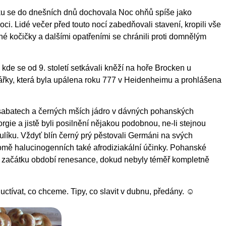
ku se do dnešních dnů dochovala Noc ohňů spíše jako
oci. Lidé večer před touto nocí zabedňovali stavení, kropili vše
 kočičky a dalšími opatřeními se chránili proti domnělým
de se od 9. století setkávali kněží na hoře Brocken u
ářky, která byla upálena roku 777 v Heidenheimu a prohlášena
 sabatech a černých mších jádro v dávných pohanských
orgie a jistě byli posilnění nějakou podobnou, ne-li stejnou
rulíku. Vždyť blín černý prý pěstovali Germáni na svých
kromě halucinogenních také afrodiziakální účinky. Pohanské
 do začátku období renesance, dokud nebyly téměř kompletně
ctívat, co chceme. Tipy, co slavit v dubnu, předány. ☺