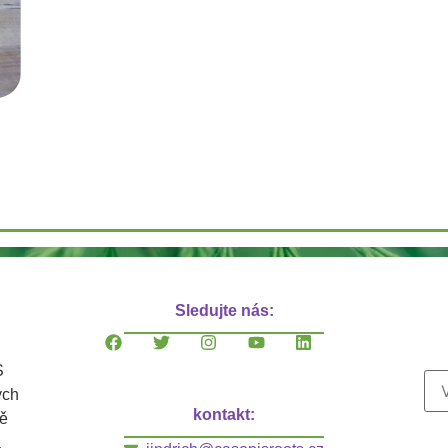
Sledujte nás:
S
ých
kontakt:
ně
a