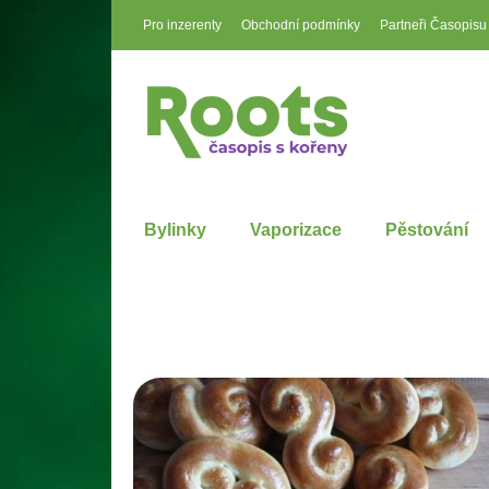
Pro inzerenty
Obchodní podmínky
Partneři Časopisu
Bylinky
Vaporizace
Pěstování