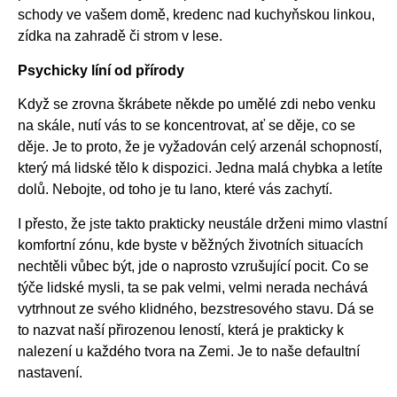
schody ve vašem domě, kredenc nad kuchyňskou linkou,
zídka na zahradě či strom v lese.
Psychicky líní od přírody
Když se zrovna škrábete někde po umělé zdi nebo venku
na skále, nutí vás to se koncentrovat, ať se děje, co se
děje. Je to proto, že je vyžadován celý arzenál schopností,
který má lidské tělo k dispozici. Jedna malá chybka a letíte
dolů. Nebojte, od toho je tu lano, které vás zachytí.
I přesto, že jste takto prakticky neustále drženi mimo vlastní
komfortní zónu, kde byste v běžných životních situacích
nechtěli vůbec být, jde o naprosto vzrušující pocit. Co se
týče lidské mysli, ta se pak velmi, velmi nerada nechává
vytrhnout ze svého klidného, bezstresového stavu. Dá se
to nazvat naší přirozenou leností, která je prakticky k
nalezení u každého tvora na Zemi. Je to naše defaultní
nastavení.