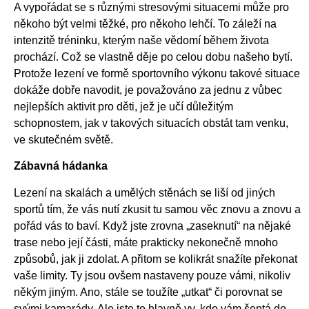
A vypořádat se s různými stresovými situacemi může pro
někoho být velmi těžké, pro někoho lehčí. To záleží na
intenzitě tréninku, kterým naše vědomí během života
prochází. Což se vlastně děje po celou dobu našeho bytí.
Protože lezení ve formě sportovního výkonu takové situace
dokáže dobře navodit, je považováno za jednu z vůbec
nejlepších aktivit pro děti, jež je učí důležitým
schopnostem, jak v takových situacích obstát tam venku,
ve skutečném světě.
Zábavná hádanka
Lezení na skalách a umělých stěnách se liší od jiných
sportů tím, že vás nutí zkusit tu samou věc znovu a znovu a
pořád vás to baví. Když jste zrovna „zaseknutí“ na nějaké
trase nebo její části, máte prakticky nekonečně mnoho
způsobů, jak ji zdolat. A přitom se kolikrát snažíte překonat
vaše limity. Ty jsou ovšem nastaveny pouze vámi, nikoliv
někým jiným. Ano, stále se toužíte „utkat“ či porovnat se
svými kamarády. Ale jste to hlavně vy, kdo vám šeptá do