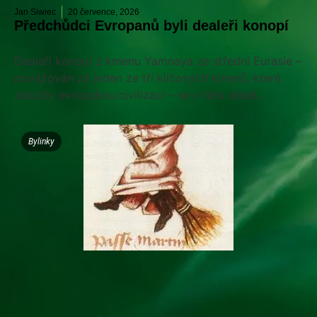
Jan Siwiec
20 července, 2026
Předchůdci Evropanů byli dealeři konopí
Dealeři konopí z kmenu Yamnaya ze střední Eurasie –
považován za jeden ze tří klíčových kmenů, které
založily evropskou civilizaci – se v této době...
Bylinky