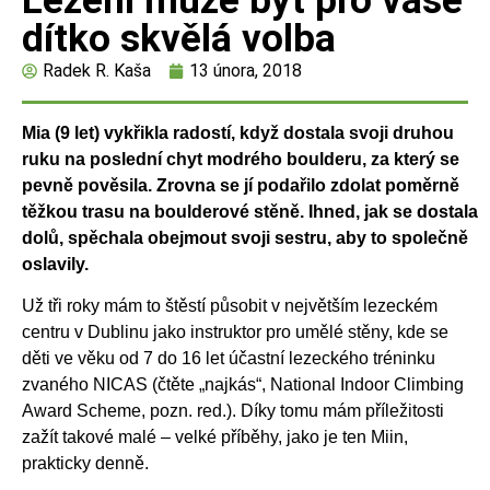
Lezení může být pro vaše
dítko skvělá volba
Radek R. Kaša
13 února, 2018
Mia (9 let) vykřikla radostí, když dostala svoji druhou
ruku na poslední chyt modrého boulderu, za který se
pevně pověsila. Zrovna se jí podařilo zdolat poměrně
těžkou trasu na boulderové stěně. Ihned, jak se dostala
dolů, spěchala obejmout svoji sestru, aby to společně
oslavily.
Už tři roky mám to štěstí působit v největším lezeckém
centru v Dublinu jako instruktor pro umělé stěny, kde se
děti ve věku od 7 do 16 let účastní lezeckého tréninku
zvaného NICAS (čtěte „najkás“, National Indoor Climbing
Award Scheme, pozn. red.). Díky tomu mám příležitosti
zažít takové malé – velké příběhy, jako je ten Miin,
prakticky denně.