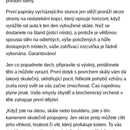
přírodní stěny.
První paprsky vycházejícího slunce jen stěží proráží skrze
stromy na nedalekém kopci, který opisuje horizont, když
vyrážíte od auta k ten den vytoužené skále. Než se
dostanete na štand (jisticí místo), a protože je většinou
spousta stěn na odlehlých, výše položených a hůře
dostupných místech, vaše zahřívací rozcvička je řádně
vykonána. Garantováno!
Jen co popadnete dech, připravíte si výstroj, protáhnete
tělo a můžete vyrazit. První dotyk s povrchem skály vám dá
takový skutečný, uklidňující pocit. Několik pohybů vzhůru a
zcela nový svět se vás začne zmocňovat. Čas najednou
plyne jinak. Vaše smysly zbystří a biochemický orchestr v
těle zahajuje první dějství.
„Když jste na útesu, skále nebo boulderu, jste s tím
kamenem skutečně propojeny. Jen skrze prsty můžete cítit
jeho vlhkost, hrubost či vítr, který profukuje kolem. To vás