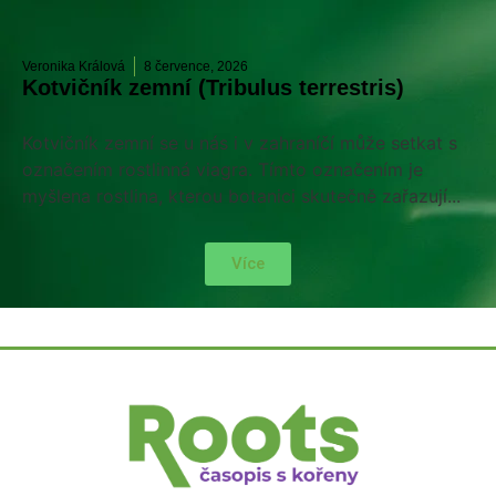
Veronika Králová
8 července, 2026
Kotvičník zemní (Tribulus terrestris)
Kotvičník zemní se u nás i v zahraníčí může setkat s
označením rostlinná viagra. Tímto označením je
myšlena rostlina, kterou botanici skutečně zařazují...
Více