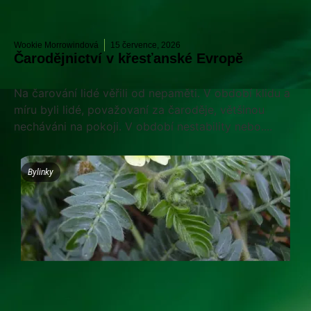
Wookie Morrowindová
15 července, 2026
Čarodějnictví v křesťanské Evropě
Na čarování lidé věřili od nepaměti. V období klidu a
míru byli lidé, považovaní za čaroděje, většinou
necháváni na pokoji. V období nestability nebo....
Bylinky