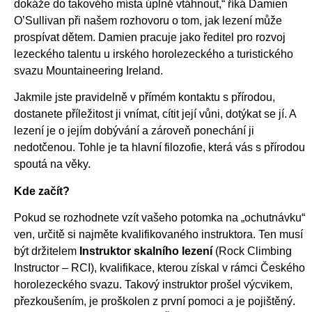
dokáže do takového místa úplně vtáhnout,“ říká Damien
O’Sullivan při našem rozhovoru o tom, jak lezení může
prospívat dětem. Damien pracuje jako ředitel pro rozvoj
lezeckého talentu u irského horolezeckého a turistického
svazu Mountaineering Ireland.
Jakmile jste pravidelně v přímém kontaktu s přírodou,
dostanete příležitost ji vnímat, cítit její vůni, dotýkat se jí. A
lezení je o jejím dobývání a zároveň ponechání ji
nedotčenou. Tohle je ta hlavní filozofie, která vás s přírodou
spoutá na věky.
Kde začít?
Pokud se rozhodnete vzít vašeho potomka na „ochutnávku“
ven, určitě si najměte kvalifikovaného instruktora. Ten musí
být držitelem
Instruktor skalního lezení
(Rock Climbing
Instructor – RCI), kvalifikace, kterou získal v rámci Českého
horolezeckého svazu. Takový instruktor prošel výcvikem,
přezkoušením, je proškolen z první pomoci a je pojištěný.