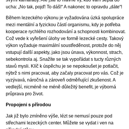
ucha: „No tak, pojď! To dáš!“ A nakonec to opravdu „dáte“!
Během lezeckého výkonu je vyžadována úzká spolupráce
mezi mentální a fyzickou částí organismu, kdy je potřeba
kooperace rychlého rozhodování a schopnosti kombinovat.
Což vede k vyřešení úlohy ve formě lezecké cesty. Takový
výkon vyžaduje maximální soustředěnost, protože do něj
vstupují další aspekty, jako jsou únava, výkonnost, strach,
sebekontrola aj. Snažíte se tak vypořádat s tucty různých
stavů mysli. Klíč k úspěchu je se nepokoušet je potlačit,
nýbrž s nimi pracovat, aby začaly pracovat pro vás. Což je
vyzývavá, náročná a zároveň odměňující zkušenost. A
vedlejší, nicméně ne méně důležitý benefit, je výborná
průprava pro život.
Propojeni s přírodou
Jak již bylo zmíněno výše, lézt se nemusí pouze pod
střechami lezeckých center. Můžete se vydat i ven na