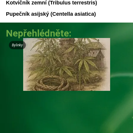
Kotvičník zemní (Tribulus terrestris)
Pupečník asijský (Centella asiatica)
Nepřehlédněte:
Bylinky