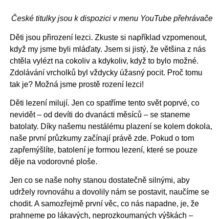
České titulky jsou k dispozici v menu YouTube přehrávače
Děti jsou přirození lezci. Zkuste si například vzpomenout,
když my jsme byli mláďaty. Jsem si jistý, že většina z nás
chtěla vylézt na cokoliv a kdykoliv, když to bylo možné.
Zdolávání vrcholků byl vždycky úžasný pocit. Proč tomu
tak je? Možná jsme prostě rození lezci!
Děti lezení milují. Jen co spatříme tento svět poprvé, co
nevidět – od devíti do dvanácti měsíců – se staneme
batolaty. Díky našemu nestálému plazení se kolem dokola,
naše první průzkumy začínají právě zde. Pokud o tom
zapřemýšlíte, batolení je formou lezení, které se pouze
děje na vodorovné ploše.
Jen co se naše nohy stanou dostatečně silnými, aby
udržely rovnováhu a dovolily nám se postavit, naučíme se
chodit. A samozřejmě první věc, co nás napadne, je, že
prahneme po lákavých, neprozkoumaných výškách –