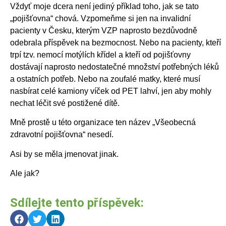
Vždyť moje dcera není jediný příklad toho, jak se tato
„pojišťovna“ chová. Vzpomeňme si jen na invalidní
pacienty v Česku, kterým VZP naprosto bezdůvodně
odebrala příspěvek na bezmocnost. Nebo na pacienty, kteří
trpí tzv. nemocí motýlích křídel a kteří od pojišťovny
dostávají naprosto nedostatečné množství potřebných léků
a ostatních potřeb. Nebo na zoufalé matky, které musí
nasbírat celé kamiony víček od PET lahví, jen aby mohly
nechat léčit své postižené dítě.
Mně prostě u této organizace ten název „Všeobecná
zdravotní pojišťovna“ nesedí.
Asi by se měla jmenovat jinak.
Ale jak?
Sdílejte tento příspěvek: