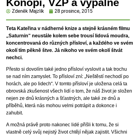
Konopí, VZP a výpalné
Zdeněk Majzlík
28 prosince, 2015
Teta Kateřina v nádherné knize a stejně krásném filmu
„Saturnin“ neustále kolem sebe trousí lidová moudra,
koncentrovaná do různých přísloví, a každého ve svém
okolí tím pěkně štve. Já nikoho ve svém okolí štvát
nechci.
Přesto si dovolím také jedno přísloví vyslovit a tak trochu
se nad ním zamyslet. To přísloví zní: „Neštěstí nechodí po
horách, ale po lidech“. V tomto přísloví je uložena celá ta
obrovská zkušenost všech lidí o tom, že náš život je složen
nejen ze dnů krásných a šťastných, ale také ze dnů a
příběhů, která nás mohou velmi potrápit a dokonce i
zahubit.
A možná právě proto nakonec lidé přišli k tomu, že si
vlastně celý svůj nejistý život chtějí nějak zajistit. Všichni