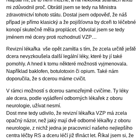
mi zdůvodnil proč. Obrátil jsem se tedy na Ministra
zdravotnictví tohoto státu. Dostal jsem odpověď, že náš
případ je přímo klasický a že pojišťovna by dceři to léčebné
konopí skutečně měla proplácet. Odvolal jsem se tedy
jménem mé dcery proti rozhodnutí VZP…
Revizní lékařka vše opět zamítla s tím, že zcela určitě ještě
dcera nevyzkoušela další legální léky, které by jí také
pomohly. A hned k tomu některé možnosti vyjmenovala.
Například baklofen, botulotoxin či opium. Také nám
doporučila, že s dcerou máme cvičit.
V rámci možností s dcerou samozřejmě cvičíme. Ty léky
ale dcera, podle vyjádření odborných lékařek z oboru
neurologie, užívat nesmí.
Dost mne tedy udivilo, že revizní lékařka VZP má zcela
opačný názor, než jaký mají dvě odborné lékařky z oboru
neurologie, z nichž jedna je pracovnicí našeho nejlepšího
centra léčby RS a dceru léčí již třináct let. Říkal jsem si, že