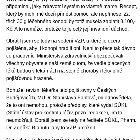
připomínal, jaký zdravotní systém to vlastně máme. Recept,
který by mohl mé dceři přinést pomoc, ale nepřinese. Za
těch 30 g léčebného konopí by totiž musela zaplatit 8.100,-
Kč. A to nemůže, protože to je celý její invalidní důchod.
Obrátil jsem se tedy na vedení VZP, u které je dcera
pojištěna, aby jí konopí hradili oni. Není to přece tak dávno,
co pracovníci Ministerstva zdravotnictví ubezpečovali
všechny obyvatele naší země o tom, že vedle placených
léků budou v lékárnách na stejné choroby i léky plně
pojišťovnou hrazené.
Bohužel revizní lékařka této pojišťovny v Českých
Budějovicích, MUDr. Stanislava Fantová, mi odpověděla,
že to oni nemohou, protože předpisy, které vydal SÚKL
(Státní ústav pro kontrolu léčiv, pozn. redakce), jim to
neumožňují. Obrátil jsem se tedy na ředitele SÚKL, Pharm.
Dr. Zdeňka Blahutu, aby to VZP umožnil.
Napsal mi, že to není možné, a na několika stranách textu