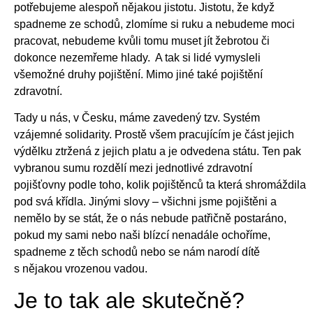
potřebujeme alespoň nějakou jistotu. Jistotu, že když
spadneme ze schodů, zlomíme si ruku a nebudeme moci
pracovat, nebudeme kvůli tomu muset jít žebrotou či
dokonce nezemřeme hlady. A tak si lidé vymysleli
všemožné druhy pojištění. Mimo jiné také pojištění
zdravotní.
Tady u nás, v Česku, máme zavedený tzv. Systém
vzájemné solidarity. Prostě všem pracujícím je část jejich
výdělku ztržená z jejich platu a je odvedena státu. Ten pak
vybranou sumu rozdělí mezi jednotlivé zdravotní
pojišťovny podle toho, kolik pojištěnců ta která shromáždila
pod svá křídla. Jinými slovy – všichni jsme pojištěni a
nemělo by se stát, že o nás nebude patřičně postaráno,
pokud my sami nebo naši blízcí nenadále ochoříme,
spadneme z těch schodů nebo se nám narodí dítě
s nějakou vrozenou vadou.
Je to tak ale skutečně?