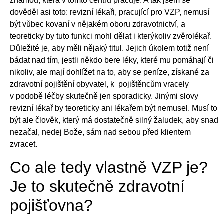
známou, která v tomto centru pracuje. A tak jsem se
dověděl asi toto: revizní lékaři, pracující pro VZP, nemusí
být vůbec kovaní v nějakém oboru zdravotnictví, a
teoreticky by tuto funkci mohl dělat i kterýkoliv zvěrolékař.
Důležité je, aby měli nějaký titul. Jejich úkolem totiž není
bádat nad tím, jestli někdo bere léky, které mu pomáhají či
nikoliv, ale mají dohlížet na to, aby se peníze, získané za
zdravotní pojištění obyvatel, k pojištěncům vracely
v podobě léčby skutečně jen sporadicky. Jinými slovy
revizní lékař by teoreticky ani lékařem být nemusel. Musí to
být ale člověk, který má dostatečně silný žaludek, aby snad
nezačal, nedej Bože, sám nad sebou před klientem
zvracet.
Co ale tedy vlastně VZP je?
Je to skutečně zdravotní
pojišťovna?