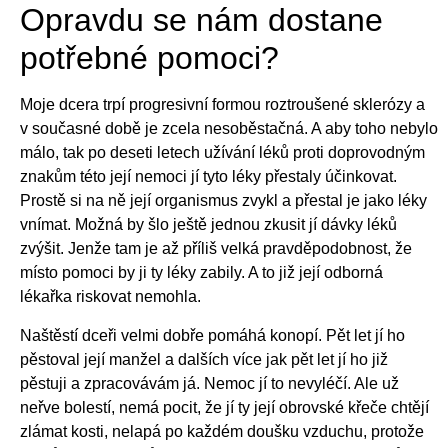
Opravdu se nám dostane
potřebné pomoci?
Moje dcera trpí progresivní formou roztroušené sklerózy a
v současné době je zcela nesoběstačná. A aby toho nebylo
málo, tak po deseti letech užívání léků proti doprovodným
znakům této její nemoci jí tyto léky přestaly účinkovat.
Prostě si na ně její organismus zvykl a přestal je jako léky
vnímat. Možná by šlo ještě jednou zkusit jí dávky léků
zvýšit. Jenže tam je až příliš velká pravděpodobnost, že
místo pomoci by ji ty léky zabily. A to již její odborná
lékařka riskovat nemohla.
Naštěstí dceři velmi dobře pomáhá konopí. Pět let jí ho
pěstoval její manžel a dalších více jak pět let jí ho již
pěstuji a zpracovávám já. Nemoc jí to nevyléčí. Ale už
neřve bolestí, nemá pocit, že jí ty její obrovské křeče chtějí
zlámat kosti, nelapá po každém doušku vzduchu, protože