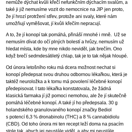
nemůže dýchat kvůli křečí nefunkčním dýchacím svalům, a
také ji již nemusíme vozit do nemocnice na JIP jen proto,
že jí hrozí protržení střev, protože ani svaly, které nám
umožňují vyměšovat, jí kvůli křečím nepracují.
A to, že jí konopí tak pomáhá, přináší mnohé i mně. Už se
nemusím dívat do očí plných bolestí a hrůzy, nemusím už
hledat místa, kde by mne nikdo neviděl, jak brečím. Ono
když brečí sedmdesátiletý chlap, tak je to tak nějak hloupé.
Od února letošního roku má dcera možnost nechat si
konopí předepsat svou druhou odbornou lékařkou, která je
taktéž neuroložka a k tomu má povolení léčebné konopí
předepisovat. I tato lékařka konstatovala, že žádná
klasická farmaka jí již pomoci nemohou, ale že jí skutečně
pomáhá léčebné konopí. A také jí ho předepsala. 30 g
holandského granulovaného konopí značky Bediol
s potencí 6,3 % dronabinolu (THC) a 8 % cannabidiolu
(CBD). Od toho února mi ten recept leží doma na psacím
stole tak, abych jej neustále viděl, a aby mi neustále