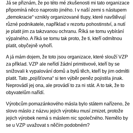
Já se přiznám, že po této mé zkušenosti mi tato organizace
připomíná něco naprosto jiného. I v naší zemi s nástupem
„demokracie“ vznikly organizované tlupy, které navštěvují
různé podnikatele, například v rezortu pohostinství, a nutí
je platit jim za takzvanou ochranu. Říká se tomu vybírání
výpalného. A říká se tomu tak proto, že ti, kteří odmítnou
platit, obyčejně vyhoří.
A já mám dojem, že toto jsou organizace, které slouží VZP
za příklad. VZP ale neřídí žádní primitivové, kteří by se
snižovali k vypalování domů a bytů těch, kteří by jim odmítli
platit. Tato „pojišťovna“ si ten výběr peněz pojistila jinak.
Neprovádí jej ona, ale provádí to za ni stát. A to tak, že to
obyvatelům nařídí.
Výrobcům pomazánkového másla bylo státem nařízeno, že
slovo máslo z názvu jejich výrobku musí zmizet, protože
jejich výrobek nemá s máslem nic společného. Nemělo by
se u VZP uvažovat s něčím podobném?