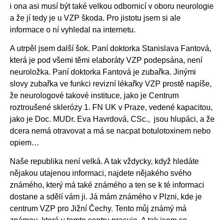
i ona asi musí být také velkou odbornicí v oboru neurologie
a že jí tedy je u VZP škoda. Pro jistotu jsem si ale
informace o ní vyhledal na internetu.
A utrpěl jsem další šok. Paní doktorka Stanislava Fantová,
která je pod všemi těmi elaboráty VZP podepsána, není
neuroložka. Paní doktorka Fantová je zubařka. Jinými
slovy zubařka ve funkci revizní lékařky VZP prostě napíše,
že neurologové takové instituce, jako je Centrum
roztroušené sklerózy 1. FN UK v Praze, vedené kapacitou,
jako je Doc. MUDr. Eva Havrdová, CSc., jsou hlupáci, a že
dcera nemá otravovat a má se nacpat botulotoxinem nebo
opiem…
Naše republika není velká. A tak vždycky, když hledáte
nějakou utajenou informaci, najdete nějakého svého
známého, který má také známého a ten se k té informaci
dostane a sdělí vám ji. Já mám známého v Plzni, kde je
centrum VZP pro Jižní Čechy. Tento můj známý má