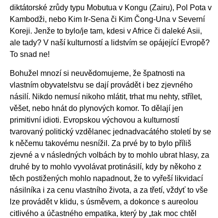
diktátorské zrůdy typu Mobutua v Kongu (Zairu), Pol Pota v
Kambodži, nebo Kim Ir-Sena či Kim Čong-Una v Severní
Koreji. Jenže to bylo/je tam, kdesi v Africe či daleké Asii,
ale tady? V naší kulturností a lidstvím se opájející Evropě?
To snad ne!
Bohužel mnozí si neuvědomujeme, že špatnosti na
vlastním obyvatelstvu se dají provádět i bez zjevného
násilí. Nikdo nemusí nikoho mlátit, trhat mu nehty, střílet,
věšet, nebo hnát do plynových komor. To dělají jen
primitivní idioti. Evropskou výchovou a kulturností
tvarovaný politický vzdělanec jednadvacátého století by se
k něčemu takovému nesnížil. Za prvé by to bylo příliš
zjevné a v následných volbách by to mohlo ubrat hlasy, za
druhé by to mohlo vyvolávat protinásilí, kdy by někoho z
těch postižených mohlo napadnout, že to vyřeší likvidací
násilníka i za cenu vlastního života, a za třetí, vždyť to vše
lze provádět v klidu, s úsměvem, a dokonce s aureolou
citlivého a účastného empatika, který by „tak moc chtěl