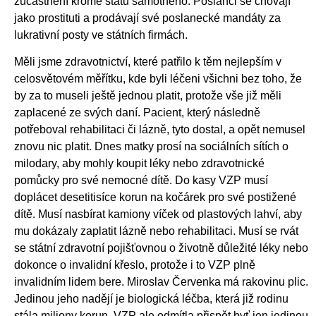
zúčastnění kromě státu samotného. Poslanci se chovají
jako prostituti a prodávají své poslanecké mandáty za
lukrativní posty ve státních firmách.
Měli jsme zdravotnictví, které patřilo k těm nejlepším v
celosvětovém měřítku, kde byli léčeni všichni bez toho, že
by za to museli ještě jednou platit, protože vše již měli
zaplacené ze svých daní. Pacient, který následně
potřeboval rehabilitaci či lázně, tyto dostal, a opět nemusel
znovu nic platit. Dnes matky prosí na sociálních sítích o
milodary, aby mohly koupit léky nebo zdravotnické
pomůcky pro své nemocné dítě. Do kasy VZP musí
doplácet desetitisíce korun na kočárek pro své postižené
dítě. Musí nasbírat kamiony víček od plastových lahví, aby
mu dokázaly zaplatit lázně nebo rehabilitaci. Musí se rvát
se státní zdravotní pojišťovnou o životně důležité léky nebo
dokonce o invalidní křeslo, protože i to VZP plně
invalidním lidem bere. Miroslav Červenka má rakovinu plic.
Jedinou jeho nadějí je biologická léčba, která již rodinu
stála miliony korun. VZP ale odmítla přispět byť jen jedinou