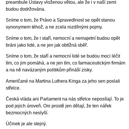
preambule Ústavy vloženou větou, ale že i v naší zemi
budou dodržována.
Sníme o tom, že Právo a Spravedlnost se opět stanou
synonymem téhož, a ne zcela rozdílnými pojmy.
Sníme o tom, že i staří, nemocní a nemajetní budou opět
bráni jako lidé, a ne jen jak obtížná sběř.
Sníme o tom, že staří a nemocní lidé se budou moci léčit
tím, co jim pomáhá, a ne jen tím, co farmaceutickým firmám
a na ně navázaným politikům přináší zisky.
Američané na Martina Luthera Kinga za jeho sen poslali
střelce.
Česká vláda ani Parlament na nás střelce neposílají. To je
pod jejich úroveň. Oni prostě jen dělají, že ten nářek
bezmocných neslyší.
Účinek je ale stejný.