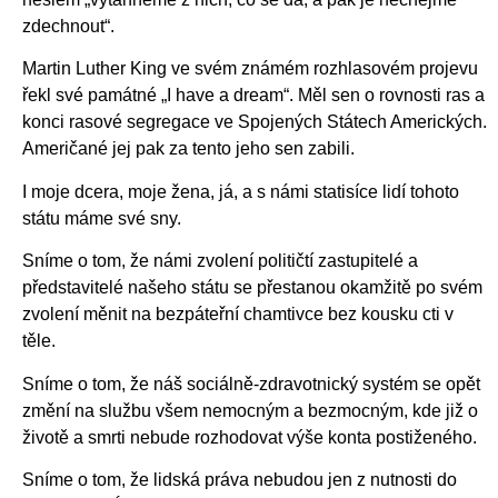
zdechnout“.
Martin Luther King ve svém známém rozhlasovém projevu
řekl své památné „I have a dream“. Měl sen o rovnosti ras a
konci rasové segregace ve Spojených Státech Amerických.
Američané jej pak za tento jeho sen zabili.
I moje dcera, moje žena, já, a s námi statisíce lidí tohoto
státu máme své sny.
Sníme o tom, že námi zvolení političtí zastupitelé a
představitelé našeho státu se přestanou okamžitě po svém
zvolení měnit na bezpáteřní chamtivce bez kousku cti v
těle.
Sníme o tom, že náš sociálně-zdravotnický systém se opět
změní na službu všem nemocným a bezmocným, kde již o
životě a smrti nebude rozhodovat výše konta postiženého.
Sníme o tom, že lidská práva nebudou jen z nutnosti do