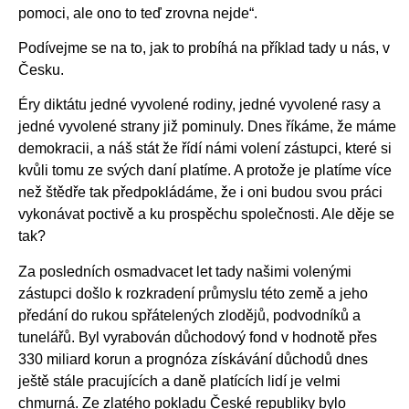
pomoci, ale ono to teď zrovna nejde“.
Podívejme se na to, jak to probíhá na příklad tady u nás, v
Česku.
Éry diktátu jedné vyvolené rodiny, jedné vyvolené rasy a
jedné vyvolené strany již pominuly. Dnes říkáme, že máme
demokracii, a náš stát že řídí námi volení zástupci, které si
kvůli tomu ze svých daní platíme. A protože je platíme více
než štědře tak předpokládáme, že i oni budou svou práci
vykonávat poctivě a ku prospěchu společnosti. Ale děje se
tak?
Za posledních osmadvacet let tady našimi volenými
zástupci došlo k rozkradení průmyslu této země a jeho
předání do rukou spřátelených zlodějů, podvodníků a
tunelářů. Byl vyrabován důchodový fond v hodnotě přes
330 miliard korun a prognóza získávání důchodů dnes
ještě stále pracujících a daně platících lidí je velmi
chmurná. Ze zlatého pokladu České republiky bylo