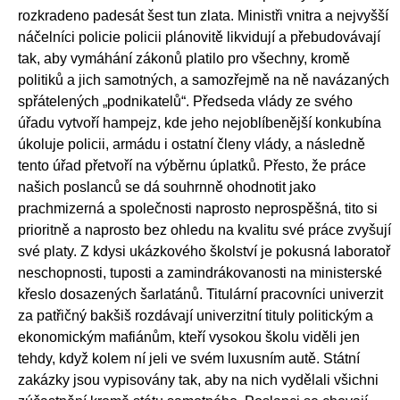
rozkradeno padesát šest tun zlata. Ministři vnitra a nejvyšší
náčelníci policie policii plánovitě likvidují a přebudovávají
tak, aby vymáhání zákonů platilo pro všechny, kromě
politiků a jich samotných, a samozřejmě na ně navázaných
spřátelených „podnikatelů“. Předseda vlády ze svého
úřadu vytvoří hampejz, kde jeho nejoblíbenější konkubína
úkoluje policii, armádu i ostatní členy vlády, a následně
tento úřad přetvoří na výběrnu úplatků. Přesto, že práce
našich poslanců se dá souhrnně ohodnotit jako
prachmizerná a společnosti naprosto neprospěšná, tito si
prioritně a naprosto bez ohledu na kvalitu své práce zvyšují
své platy. Z kdysi ukázkového školství je pokusná laboratoř
neschopnosti, tuposti a zamindrákovanosti na ministerské
křeslo dosazených šarlatánů. Titulární pracovníci univerzit
za patřičný bakšiš rozdávají univerzitní tituly politickým a
ekonomickým mafiánům, kteří vysokou školu viděli jen
tehdy, když kolem ní jeli ve svém luxusním autě. Státní
zakázky jsou vypisovány tak, aby na nich vydělali všichni