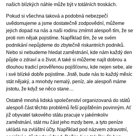
našich blízkých náhle může být v totálních troskách.
Pokud si všechna taková a podobná nebezpečí
uvědomujeme a jsme dostatečně zodpovědní, můžeme
jejich dopad na nás a naši rodinu zmírnit alespoň tím, že se
proti nim nějak pojistíme. Například tím, že ve svém
podnikání nepůjdeme do zbytečně riskantních podniků.
Nebo si nebudeme hledat zaměstnání, kde nám každý den
půjde o zdraví a o život. A také si můžeme najít dobrou a
dlouhou tradicí prověřenou pojišťovnu, kde nejen sebe, ale
i své blízké dobře pojistíme. Jistě, bude nás to každý měsíc
stát nějaký, a mnohdy nemalý, peníz, ale alespoň máme
jistotu, že když se něco stane…
Ostatně mnohá lidská společenství organizovaná do států
alespoň část těchto problémů řeší pojištěním povinným. Ať
již obyvatel takového státu pracuje v jakémkoliv
zaměstnání, stát mu část jeho mzdy bere, a tyto peníze
ukládá na zvláštní účty. Například pod názvem zdravotní,