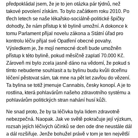
předpokládal jsem, že je to jen otázka pár týdnů, než
takové povolení získám. To bylo začátkem roku 2010. Po
třech letech se naše lékařsko-sociálně-politické špičky
dohodly, že nám přístup k té bylině umožní. A dokonce k
tomu Parlament přijal novelu zákona a Státní úřad pro
kontrolu léčiv přijal své Opatření obecné povahy.
Výsledkem je, že mojí nemocné dceři bude umožněn
přístup k této bylině, pokud měsíčně zaplatí 70.000 Kč.
Zároveň mi bylo zcela jasně dáno na vědomí, že pokud s
tímto nebudeme souhlasit a tu bylinu budu kvůli dceřinu
léčení pěstovat sám, tak mne na pět let zavřou do vězení.
Ta bylina se totiž jmenuje Cannabis, česky konopí. A je to
rostlina, která pohlavárům našeho zdravotního systému a
pohlavárům politických stran nahání husí kůži.
Ne snad proto, že by ta léčivka byla lidem zdravotně
nebezpečná. Naopak. Jak ve světě pokračuje její výzkum,
rozsah jejích léčivých účinků se den ode dne neustále dál
a dál rozšiřuje. Jenže bohužel právě v tom je ten největší