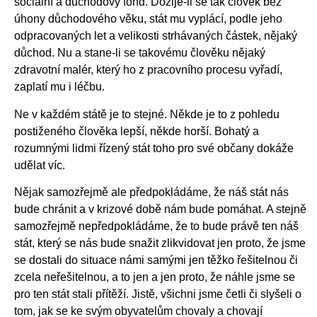
sociální a důchodový fond. Dožije-li se tak člověk bez
úhony důchodového věku, stát mu vyplácí, podle jeho
odpracovaných let a velikosti strhávaných částek, nějaký
důchod. Nu a stane-li se takovému člověku nějaký
zdravotní malér, který ho z pracovního procesu vyřadí,
zaplatí mu i léčbu.
Ne v každém státě je to stejné. Někde je to z pohledu
postiženého člověka lepší, někde horší. Bohatý a
rozumnými lidmi řízený stát toho pro své občany dokáže
udělat víc.
Nějak samozřejmě ale předpokládáme, že náš stát nás
bude chránit a v krizové době nám bude pomáhat. A stejně
samozřejmě nepředpokládáme, že to bude právě ten náš
stát, který se nás bude snažit zlikvidovat jen proto, že jsme
se dostali do situace námi samými jen těžko řešitelnou či
zcela neřešitelnou, a to jen a jen proto, že náhle jsme se
pro ten stát stali přítěží. Jistě, všichni jsme četli či slyšeli o
tom, jak se ke svým obyvatelům chovaly a chovají