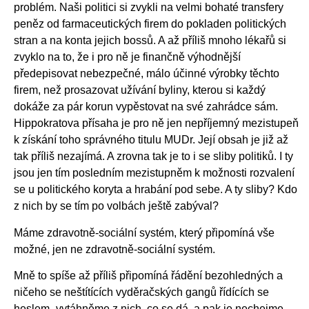
problém. Naši politici si zvykli na velmi bohaté transfery
peněz od farmaceutických firem do pokladen politických
stran a na konta jejich bossů. A až příliš mnoho lékařů si
zvyklo na to, že i pro ně je finančně výhodnější
předepisovat nebezpečné, málo účinné výrobky těchto
firem, než prosazovat užívání byliny, kterou si každý
dokáže za pár korun vypěstovat na své zahrádce sám.
Hippokratova přísaha je pro ně jen nepříjemný mezistupeň
k získání toho správného titulu MUDr. Její obsah je již až
tak příliš nezajímá. A zrovna tak je to i se sliby politiků. I ty
jsou jen tím posledním mezistupněm k možnosti rozvalení
se u politického koryta a hrabání pod sebe. A ty sliby? Kdo
z nich by se tím po volbách ještě zabýval?
Máme zdravotně-sociální systém, který připomíná vše
možné, jen ne zdravotně-sociální systém.
Mně to spíše až příliš připomíná řádění bezohledných a
ničeho se neštítících vyděračských gangů řídících se
heslem „vytáhněme z nich, co se dá, a pak je nechejme