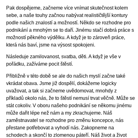
Pak dospějeme, začneme více vnímat skutečnost kolem
sebe, a naše touhy začnou nabývat realističtější kontury
podle našich znalostí a možností. Někdo se rozhodne pro
podnikání a mnohým se to daří. Jinému stačí dobrá práce s
možností pěkného výdělku. A když je to zároveň práce,
která nás baví, jsme na výsost spokojeni.
Následuje zamilovanost, svatba, děti. A když je vše v
pořádku, zažíváme pocit štěstí.
Přibližně v této době se ale do našich myslí začne také
vkrádat obava. Jsme již dospělí, dokážeme logicky
uvažovat, a tak si začneme uvědomovat, mnohdy z
příkladů okolo nás, že to štěstí nemusí trvat věčně. Může se
stát cokoliv. V oboru našeho podnikání se někomu jinému
může dařit lépe než nám a my zkrachujeme. Náš
zaměstnavatel se rozhodne pro změnu koncepce, nás
přestane potřebovat a vyhodí nás. Zakopneme na
schodech a skončí to zlomenou páteří. Náš život a život