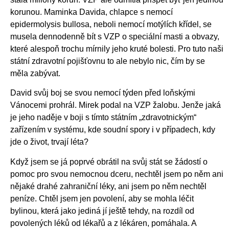
korunou. Maminka Davida, chlapce s nemocí
epidermolysis bullosa, neboli nemocí motýlích křídel, se
musela dennodenně bít s VZP o speciální masti a obvazy,
které alespoň trochu mírnily jeho kruté bolesti. Pro tuto naši
státní zdravotní pojišťovnu to ale nebylo nic, čím by se
měla zabývat.
David svůj boj se svou nemocí týden před loňskými
Vánocemi prohrál. Mirek podal na VZP žalobu. Jenže jaká
je jeho naděje v boji s tímto státním „zdravotnickým“
zařízením v systému, kde soudní spory i v případech, kdy
jde o život, trvají léta?
Když jsem se já poprvé obrátil na svůj stát se žádostí o
pomoc pro svou nemocnou dceru, nechtěl jsem po něm ani
nějaké drahé zahraniční léky, ani jsem po něm nechtěl
peníze. Chtěl jsem jen povolení, aby se mohla léčit
bylinou, která jako jediná jí ještě tehdy, na rozdíl od
povolených léků od lékařů a z lékáren, pomáhala. A