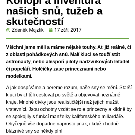
Konopí a inventura
našich snů, tužeb a
skutečností
Zdeněk Majzlík
17 září, 2017
Všichni jsme měli a máme nějaké touhy. Ať již reálné, či
z oblasti pohádkových snů. Malí kluci se touží stát
astronauty, nebo alespoň piloty nadzvukových letadel
či popeláři. Holčičky zase princeznami nebo
modelkami.
A jak dospíváme a bereme rozum, naše sny se mění. Starší
kluci by chtěli cestovat po světě a objevovat neznámé
kraje. Mnohé dívky jsou realističtější než jejich mužští
vrstevníci. Jsou ochotny vzdát se role princezny a klidně by
se spokojily s funkcí manželky kalifornského miliardáře.
Obyčejně vše dopadne naprosto jinak, i když i hodně
bláznivé sny se někdy plní.