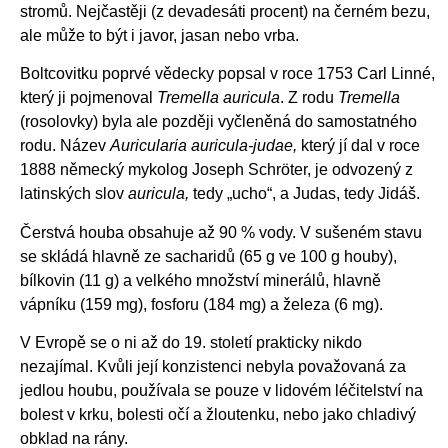
stromů. Nejčastěji (z devadesáti procent) na černém bezu,
ale může to být i javor, jasan nebo vrba.
Boltcovitku poprvé vědecky popsal v roce 1753 Carl Linné,
který ji pojmenoval
Tremella auricula
. Z rodu
Tremella
(rosolovky) byla ale později vyčleněná do samostatného
rodu. Název
Auricularia auricula-judae
,
který jí dal v roce
1888 německý mykolog Joseph Schröter, je odvozený z
latinských slov
auricula
,
tedy „ucho“, a Judas, tedy Jidáš.
Čerstvá houba obsahuje až 90 % vody. V sušeném stavu
se skládá hlavně ze sacharidů (65 g ve 100 g houby),
bílkovin (11 g) a velkého množství minerálů, hlavně
vápníku (159 mg), fosforu (184 mg) a železa (6 mg).
V Evropě se o ni až do 19. století prakticky nikdo
nezajímal. Kvůli její konzistenci nebyla považovaná za
jedlou houbu, používala se pouze v lidovém léčitelství na
bolest v krku, bolesti očí a žloutenku, nebo jako chladivý
obklad na rány.