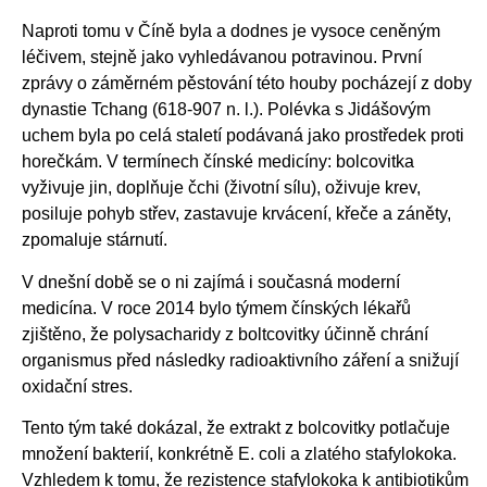
Naproti tomu v Číně byla a dodnes je vysoce ceněným
léčivem, stejně jako vyhledávanou potravinou. První
zprávy o záměrném pěstování této houby pocházejí z doby
dynastie Tchang (618-907 n. l.). Polévka s Jidášovým
uchem byla po celá staletí podávaná jako prostředek proti
horečkám. V termínech čínské medicíny: bolcovitka
vyživuje jin, doplňuje čchi (životní sílu), oživuje krev,
posiluje pohyb střev, zastavuje krvácení, křeče a záněty,
zpomaluje stárnutí.
V dnešní době se o ni zajímá i současná moderní
medicína. V roce 2014 bylo týmem čínských lékařů
zjištěno, že polysacharidy z boltcovitky účinně chrání
organismus před následky radioaktivního záření a snižují
oxidační stres.
Tento tým také dokázal, že extrakt z bolcovitky potlačuje
množení bakterií, konkrétně E. coli a zlatého stafylokoka.
Vzhledem k tomu, že rezistence stafylokoka k antibiotikům