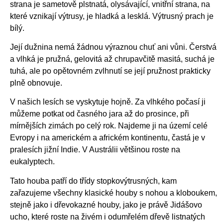
strana je sametově plstnatá, olysávající, vnitřní strana, na
které vznikají výtrusy, je hladká a lesklá. Výtrusný prach je
bílý.
Její dužnina nemá žádnou výraznou chuť ani vůni. Čerstvá
a vlhká je pružná, gelovitá až chrupavčitě masitá, suchá je
tuhá, ale po opětovném zvlhnutí se její pružnost prakticky
plně obnovuje.
V našich lesích se vyskytuje hojně. Za vlhkého počasí ji
můžeme potkat od časného jara až do prosince, při
mírnějších zimách po celý rok. Najdeme ji na území celé
Evropy i na americkém a africkém kontinentu, častá je v
pralesích jižní Indie. V Austrálii většinou roste na
eukalyptech.
Tato houba patří do třídy stopkovýtrusných, kam
zařazujeme všechny klasické houby s nohou a kloboukem,
stejně jako i dřevokazné houby, jako je právě Jidášovo
ucho, které roste na živém i odumřelém dřevě listnatých