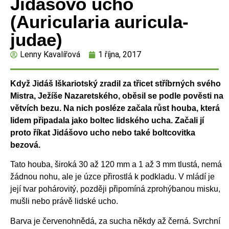
Jidášovo ucho
(Auricularia auricula-
judae)
Lenny Kavalířová
1 října, 2017
Když Jidáš Iškariotský zradil za třicet stříbrných svého
Mistra, Ježíše Nazaretského, oběsil se podle pověsti na
větvích bezu. Na nich posléze začala růst houba, která
lidem připadala jako boltec lidského ucha. Začali jí
proto říkat Jidášovo ucho nebo také boltcovitka
bezová.
Tato houba, široká 30 až 120 mm a 1 až 3 mm tlustá, nemá
žádnou nohu, ale je úzce přirostlá k podkladu. V mládí je
její tvar pohárovitý, později připomíná zprohýbanou misku,
mušli nebo právě lidské ucho.
Barva je červenohnědá, za sucha někdy až černá. Svrchní