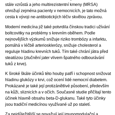
stále vzrůstá a jeho multirezistentní kmeny (MRSA)
ohrožují zejména pacienty v nemocnicích, je tato možná
cesta k vývoji ne-antibiotických léčiv skvělou zprávou.
Moderní medicína již také potvrdila čínskou tradici užívání
boltcovitky na problémy s krevním oběhem. Podle
nejnovějších výzkumů snižuje riziko trombózy a infarktu,
pomáhá v léčbě arteriosklerózy, snižuje cholesterol a
reguluje hladinu krevních tuků. Tím také chrání játra před
steatózou (ztučnění jater vlivem špatného odbourávání
tuků z krve).
K široké škále účinků této houby patří i schopnost snižovat
hladinu glukózy v krvi, což ocení lidé nemocní diabetem.
Prokázané je také její protizánětlivé působení, především
na kůži, sliznicích a v očích. Současné studie přičítají tento
účinek hlavně obsahu beta-D-glukanu. Také tyto účinky
jsou tradiční medicínou využívané už po staletí.
Za nejdůležitější se považují její imunomodulační a