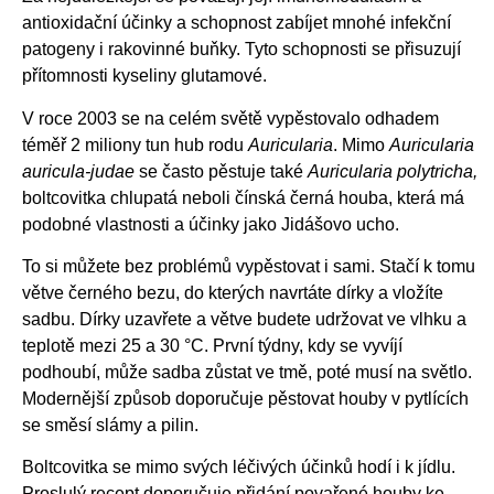
antioxidační účinky a schopnost zabíjet mnohé infekční
patogeny i rakovinné buňky. Tyto schopnosti se přisuzují
přítomnosti kyseliny glutamové.
V roce 2003 se na celém světě vypěstovalo odhadem
téměř 2 miliony tun hub rodu
Auricularia
. Mimo
Auricularia
auricula-judae
se často pěstuje také
Auricularia polytricha
,
boltcovitka chlupatá neboli čínská černá houba, která má
podobné vlastnosti a účinky jako Jidášovo ucho.
To si můžete bez problémů vypěstovat i sami. Stačí k tomu
větve černého bezu, do kterých navrtáte dírky a vložíte
sadbu. Dírky uzavřete a větve budete udržovat ve vlhku a
teplotě mezi 25 a 30 °C. První týdny, kdy se vyvíjí
podhoubí, může sadba zůstat ve tmě, poté musí na světlo.
Modernější způsob doporučuje pěstovat houby v pytlících
se směsí slámy a pilin.
Boltcovitka se mimo svých léčivých účinků hodí i k jídlu.
Proslulý recept doporučuje přidání povařené houby ke