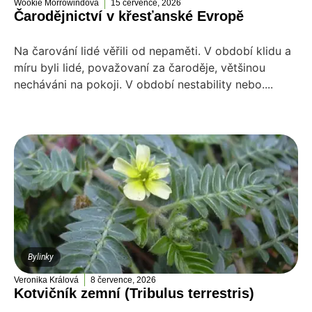
Wookie Morrowindová
15 července, 2026
Čarodějnictví v křesťanské Evropě
Na čarování lidé věřili od nepaměti. V období klidu a
míru byli lidé, považovaní za čaroděje, většinou
necháváni na pokoji. V období nestability nebo....
Bylinky
Veronika Králová
8 července, 2026
Kotvičník zemní (Tribulus terrestris)