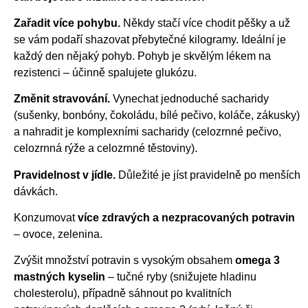
Zařadit více pohybu.
Někdy stačí více chodit pěšky a už
se vám podaří shazovat přebytečné kilogramy. Ideální je
každý den nějaký pohyb. Pohyb je skvělým lékem na
rezistenci – účinně spalujete glukózu.
Změnit stravování.
Vynechat jednoduché sacharidy
(sušenky, bonbóny, čokoládu, bílé pečivo, koláče, zákusky)
a nahradit je komplexními sacharidy (celozrnné pečivo,
celozrnná rýže a celozrnné těstoviny).
Pravidelnost v jídle.
Důležité je jíst pravidelně po menších
dávkách.
Konzumovat
více zdravých a nezpracovaných potravin
– ovoce, zelenina.
Zvýšit množství potravin s vysokým obsahem
omega 3
mastných kyselin
– tučné ryby (snižujete hladinu
cholesterolu), případně sáhnout po kvalitních