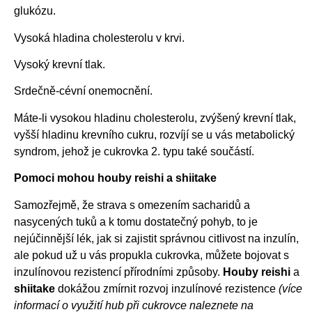
glukózu.
Vysoká hladina cholesterolu v krvi.
Vysoký krevní tlak.
Srdečně-cévní onemocnění.
Máte-li vysokou hladinu cholesterolu, zvýšený krevní tlak,
vyšší hladinu krevního cukru, rozvíjí se u vás metabolický
syndrom, jehož je cukrovka 2. typu také součástí.
Pomoci mohou houby reishi a shiitake
Samozřejmě, že strava s omezením sacharidů a
nasycených tuků a k tomu dostatečný pohyb, to je
nejúčinnější lék, jak si zajistit správnou citlivost na inzulín,
ale pokud už u vás propukla cukrovka, můžete bojovat s
inzulínovou rezistencí přírodními způsoby.
Houby reishi
a
shiitake
dokážou zmírnit rozvoj inzulínové rezistence
(více
informací o využití hub při cukrovce naleznete na