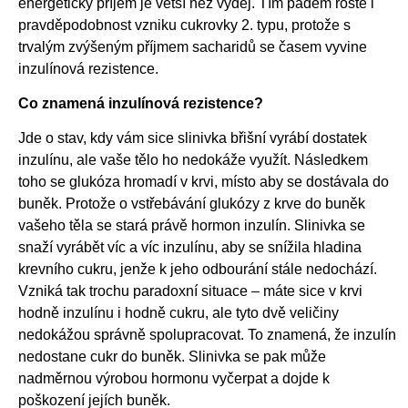
energetický příjem je větší než výdej. Tím pádem roste i
pravděpodobnost vzniku cukrovky 2. typu, protože s
trvalým zvýšeným příjmem sacharidů se časem vyvine
inzulínová rezistence.
Co znamená inzulínová rezistence?
Jde o stav, kdy vám sice slinivka břišní vyrábí dostatek
inzulínu, ale vaše tělo ho nedokáže využít. Následkem
toho se glukóza hromadí v krvi, místo aby se dostávala do
buněk. Protože o vstřebávání glukózy z krve do buněk
vašeho těla se stará právě hormon inzulín. Slinivka se
snaží vyrábět víc a víc inzulínu, aby se snížila hladina
krevního cukru, jenže k jeho odbourání stále nedochází.
Vzniká tak trochu paradoxní situace – máte sice v krvi
hodně inzulínu i hodně cukru, ale tyto dvě veličiny
nedokážou správně spolupracovat. To znamená, že inzulín
nedostane cukr do buněk. Slinivka se pak může
nadměrnou výrobou hormonu vyčerpat a dojde k
poškození jejích buněk.