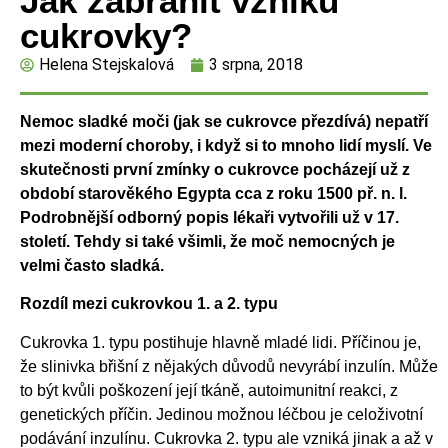
Jak zabránit vzniku
cukrovky?
Helena Stejskalová
3 srpna, 2018
Nemoc sladké moči (jak se cukrovce přezdívá) nepatří
mezi moderní choroby, i
když si to mnoho lidí myslí. Ve
skutečnosti první zmínky o cukrovce pocházejí už z
období
starověkého Egypta cca z roku 1500 př. n. l.
Podrobnější odborný popis lékaři vytvořili už v
17.
století. Tehdy si také všimli, že moč nemocných je
velmi často sladká.
Rozdíl mezi cukrovkou 1. a 2. typu
Cukrovka 1. typu postihuje hlavně mladé lidi. Příčinou je,
že slinivka břišní z nějakých důvodů nevyrábí inzulín. Může
to být kvůli poškození její tkáně, autoimunitní reakci, z
genetických příčin. Jedinou možnou léčbou je celoživotní
podávání inzulínu. Cukrovka 2. typu ale vzniká jinak a až v