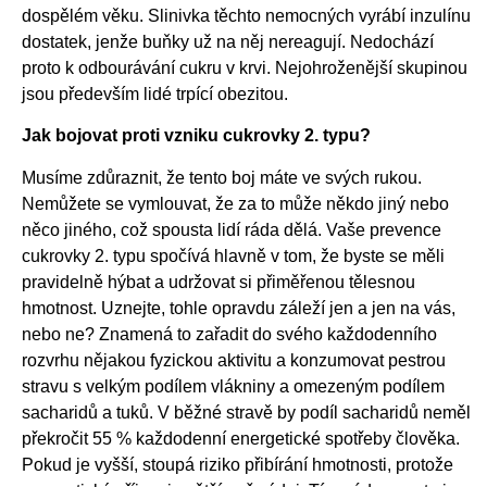
dospělém věku. Slinivka těchto nemocných vyrábí inzulínu
dostatek, jenže buňky už na něj nereagují. Nedochází
proto k odbourávání cukru v krvi. Nejohroženější skupinou
jsou především lidé trpící obezitou.
Jak bojovat proti vzniku cukrovky 2. typu?
Musíme zdůraznit, že tento boj máte ve svých rukou.
Nemůžete se vymlouvat, že za to může někdo jiný nebo
něco jiného, což spousta lidí ráda dělá. Vaše prevence
cukrovky 2. typu spočívá hlavně v tom, že byste se měli
pravidelně hýbat a udržovat si přiměřenou tělesnou
hmotnost. Uznejte, tohle opravdu záleží jen a jen na vás,
nebo ne? Znamená to zařadit do svého každodenního
rozvrhu nějakou fyzickou aktivitu a konzumovat pestrou
stravu s velkým podílem vlákniny a omezeným podílem
sacharidů a tuků. V běžné stravě by podíl sacharidů neměl
překročit 55 % každodenní energetické spotřeby člověka.
Pokud je vyšší, stoupá riziko přibírání hmotnosti, protože