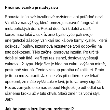
Příčinou vzniku je nadvýživa
Spousta lidí o své inzulínové rezistenci ani pořádně neví.
Vzniká z nadvýživy, která omezuje správné fungování
metabolických drah. Pokud dochází k další a další
konzumaci tuků a cukrů, aniž byste vyčerpali svoje
energetické zásoby, vznikají radikálové formy kyslíku, které
poškozují buňky. Inzulínová rezistence tvoří odpověď na
toto poškození. Tělo začne ignorovat inzulín. Po určité
době si pak lidé, kteří trpí rezistencí, doslova vypěstují
cukrovku 2. typu. Nejdříve je hladina cukru zvýšená mírně,
postupně stoupá. Tento vzestup probíhá několik let. Proto
je třeba mu zabránit. Jakmile vás při odběru krve lékař
upozorní, že máte vyšší cukr v krvi, je to varovný signál.
Pozor, zamyslete se nad sebou! Nejlepší je odhodlat se k
ráznému kroku už v tuto chvíli. Stačí změnit životní styl.
Jak?
Jak bojovat s inzulínovou rezistencí?