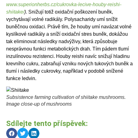
www.superionherbs.cz/cukrovka-lecive-houby-reishi-
shiitake/
)
. Snižují totiž oxidační poškození buněk,
vychytávají volné radikály. Polysacharidy umí snížit
buněčnou oxidaci. Právě tím, že houby umí navázat volné
kyslíkové radikály a sníží oxidační stres buněk, dokážou
tak eliminovat následky nadvýživy, která způsobuje
nesprávnou funkci metabolických drah. Tím pádem tlumí
inzulínovou rezistenci. Houby reishi navíc snižují hladinu
krevního cukru, zabraňují vzniku nových tukových buněk a
tlumí i následky cukrovky, například v podobě snížené
funkce ledvin.
Subsistence farming cultivation of shiitake mushrooms.
Image close-up of mushrooms
Sdílejte tento příspěvek: