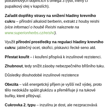
potravinových doplňcích s omega 3 (rybí, lněný či
pupalkový olej v kapslích).
Zařadit doplňky stravy na snížení hladiny krevního
cukru
– přírodní alkaloid berberin, extrakt z houby reishi
(více informací o houbě Reishi naleznete na
www.superionherbs.cz/reishi/
).
Využít
přírodní prostředky na regulaci hladiny krevního
cukru
: jablečný ocet, skořici, pískavici řecké seno atd.
Přestat kouřit
– i kouření přispívá k inzulínové rezistenci.
Zhubnout
, tedy snížit zásoby nebezpečného břišního tuku.
Důsledky dlouhodobé inzulínové rezistence
Obezita
– váš energetický příjem je vyšší než výdej, proto
tělo nedokáže spálit glukózu a přeměňuje ji na tukové
buňky, které přibývají.
Cukrovka 2. typu
– inzulínu je dost, ale nezpracovává