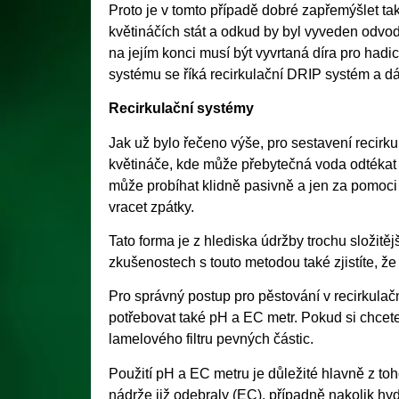
Proto je v tomto případě dobré zapřemýšlet ta
květináčích stát a odkud by byl vyveden odvod
na jejím konci musí být vyvrtaná díra pro had
systému se říká recirkulační DRIP systém a d
Recirkulační systémy
Jak už bylo řečeno výše, pro sestavení recirk
květináče, kde může přebytečná voda odtékat 
může probíhat klidně pasivně a jen za pomoci
vracet zpátky.
Tato forma je z hlediska údržby trochu složitě
zkušenostech s touto metodou také zjistíte, že 
Pro správný postup pro pěstování v recirkul
potřebovat také pH a EC metr. Pokud si chcete 
lamelového filtru pevných částic.
Použití pH a EC metru je důležité hlavně z toho
nádrže již odebraly (EC), případně nakolik h