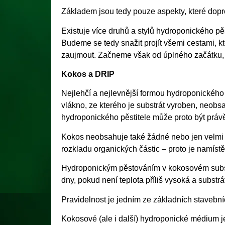
Základem jsou tedy pouze aspekty, které dopro
Existuje více druhů a stylů hydroponického pě
Budeme se tedy snažit projít všemi cestami, 
zaujmout. Začneme však od úplného začátku, a
Kokos a DRIP
Nejlehčí a nejlevnější formou hydroponického
vlákno, ze kterého je substrát vyroben, neobsa
hydroponického pěstitele může proto být právě
Kokos neobsahuje také žádné nebo jen velmi
rozkladu organických částic – proto je namístě
Hydroponickým pěstováním v kokosovém subst
dny, pokud není teplota příliš vysoká a substr
Pravidelnost je jedním ze základních staveb
Kokosové (ale i další) hydroponické médium je