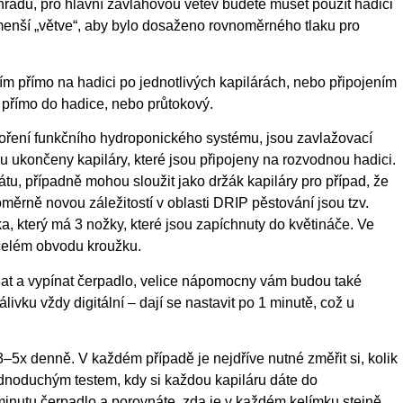
radu, pro hlavní závlahovou větev budete muset použít hadici
enší „větve“, aby bylo dosaženo rovnoměrného tlaku pro
ím přímo na hadici po jednotlivých kapilárách, nebo připojením
í přímo do hadice, nebo průtokový.
tvoření funkčního hydroponického systému, jsou zavlažovací
sou ukončeny kapiláry, které jsou připojeny na rozvodnou hadici.
átu, případně mohou sloužit jako držák kapiláry pro případ, že
poměrně novou záležitostí v oblasti DRIP pěstování jsou tzv.
ka, který má 3 nožky, které jsou zapíchnuty do květináče. Ve
o celém obvodu kroužku.
ínat a vypínat čerpadlo, velice nápomocny vám budou také
álivku vždy digitální – dají se nastavit po 1 minutě, což u
–5x denně. V každém případě je nejdříve nutné změřit si, kolik
jednoduchým testem, kdy si každou kapiláru dáte do
minutu čerpadlo a porovnáte, zda je v každém kelímku stejně