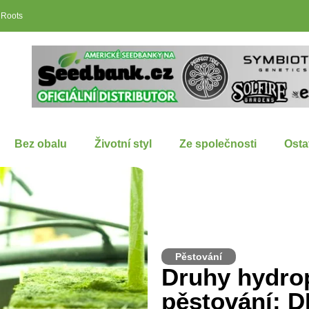
 Roots
Bez obalu
Životní styl
Ze společnosti
Osta
Pěstování
Druhy hydro
pěstování: D