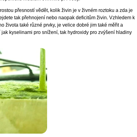
ostou přesností vědět, kolik živin je v živném roztoku a zda je
edejdete tak přehnojení nebo naopak deficitům živin. Vzhledem k
ho života také různé prvky, je velice dobré jim také měřit a
jak kyselinami pro snížení, tak hydroxidy pro zvýšení hladiny