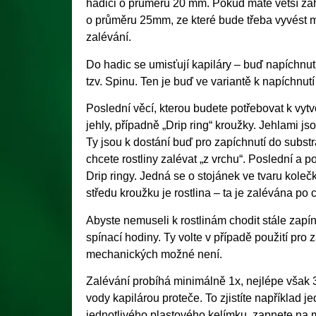
hadici o průměru 20 mm. Pokud máte větší zah
o průměru 25mm, ze které bude třeba vyvést m
zalévání.
Do hadic se umisťují kapiláry – buď napíchnut
tzv. Spinu. Ten je buď ve variantě k napíchnut
Poslední věcí, kterou budete potřebovat k vy
jehly, případně „Drip ring“ kroužky. Jehlami j
Ty jsou k dostání buď pro zapíchnutí do substr
chcete rostliny zalévat „z vrchu“. Poslední a 
Drip ringy. Jedná se o stojánek ve tvaru koleč
středu kroužku je rostlina – ta je zalévána p
Abyste nemuseli k rostlinám chodit stále zap
spínací hodiny. Ty volte v případě použití pro z
mechanických možné není.
Zalévání probíhá minimálně 1x, nejlépe však 3
vody kapilárou proteče. To zjistíte například 
jednotlivého plastového kelímku, zapnete na 