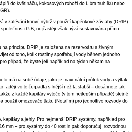
áplň do květináčů, kokosových rohoží do Libra truhlíků nebo
oGR).
vá v zalévání konví, nýbrž v použití kapénkové závlahy (DRIP).
 společnosti GIB, nejčastěji však bývá sestavována přímo
na principu DRIP je založena na rezervoáru s živným
íjet od toho, kolik rostliny spotřebují vody během jednoho
ro případ, že byste jeli například na týden někam na
adlo má na sobě údaje, jako je maximální průtok vody a výtlak.
raději volte čerpadla silnější než ta slabší – dosáhnete tak
, takže z každé kapiláry vyteče (v tom nejlepším případě) stejné
a použít omezovače tlaku (Netafim) pro jednotlivé rozvody do
e, kapiláry a jehly. Pro nejmenší DRIP systémy, například pro
u 16 mm – pro systémy do 40 rostlin pak doporučuji rozvodnou