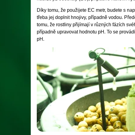
Díky tomu, že použijete EC metr, budete s napr
třeba jej doplnit hnojivy, případně vodou. Př
tomu, že rostliny přijímají v různých fázích své
případně upravovat hodnotu pH. To se provádí 
pH.