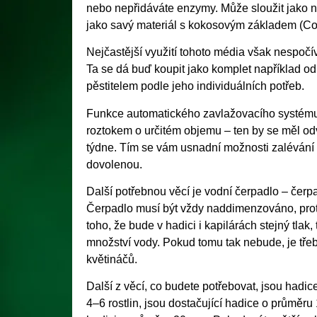
nebo nepřidáváte enzymy. Může sloužit jako n
jako savý materiál s kokosovým základem (C
Nejčastější využití tohoto média však nespočí
Ta se dá buď koupit jako komplet například od
pěstitelem podle jeho individuálních potřeb.
Funkce automatického zavlažovacího systému 
roztokem o určitém objemu – ten by se měl odv
týdne. Tím se vám usnadní možnosti zalévání p
dovolenou.
Další potřebnou věcí je vodní čerpadlo – čerp
Čerpadlo musí být vždy naddimenzováno, proto 
toho, že bude v hadici i kapilárách stejný tlak
množství vody. Pokud tomu tak nebude, je třeb
květináčů.
Další z věcí, co budete potřebovat, jsou hadic
4–6 rostlin, jsou dostačující hadice o průměr