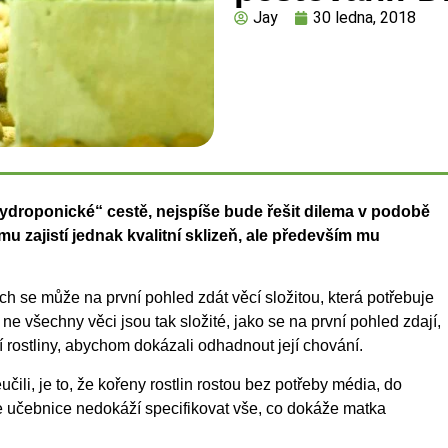
Jay
30 ledna, 2018
hydroponické“ cestě, nejspíše bude řešit dilema v
podobě
 zajistí jednak kvalitní sklizeň, ale
především mu
ch se může na první pohled zdát věcí složitou, která potřebuje
e všechny věci jsou tak složité, jako se na první pohled zdají,
í rostliny, abychom dokázali odhadnout její chování.
čili, je to, že kořeny rostlin rostou bez potřeby média, do
že učebnice nedokáží specifikovat vše, co dokáže matka