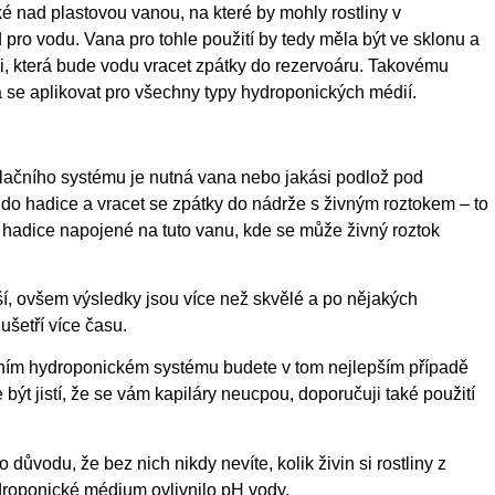
ké nad plastovou vanou, na které by mohly rostliny v
 pro vodu. Vana pro tohle použití by tedy měla být ve sklonu a
ici, která bude vodu vracet zpátky do rezervoáru. Takovému
á se aplikovat pro všechny typy hydroponických médií.
ulačního systému je nutná vana nebo jakási podlož pod
do hadice a vracet se zpátky do nádrže s živným roztokem – to
 hadice napojené na tuto vanu, kde se může živný roztok
jší, ovšem výsledky jsou více než skvělé a po nějakých
ušetří více času.
ačním hydroponickém systému budete v tom nejlepším případě
být jistí, že se vám kapiláry neucpou, doporučuji také použití
 důvodu, že bez nich nikdy nevíte, kolik živin si rostliny z
ydroponické médium ovlivnilo pH vody.