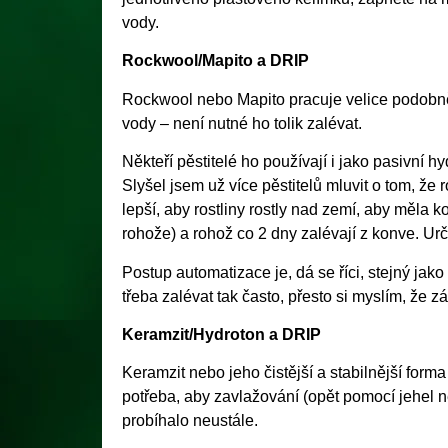
vody.
Rockwool/Mapito a DRIP
Rockwool nebo Mapito pracuje velice podobně 
vody – není nutné ho tolik zalévat.
Někteří pěstitelé ho používají i jako pasivní 
Slyšel jsem už více pěstitelů mluvit o tom, ž
lepší, aby rostliny rostly nad zemí, aby měla
rohože) a rohož co 2 dny zalévají z konve. Urč
Postup automatizace je, dá se říci, stejný jak
třeba zalévat tak často, přesto si myslím, že z
Keramzit/Hydroton a DRIP
Keramzit nebo jeho čistější a stabilnější form
potřeba, aby zavlažování (opět pomocí jehel n
probíhalo neustále.