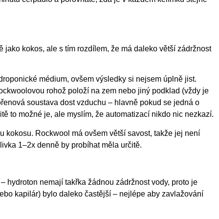
jako kokos, ale s tím rozdílem, že má daleko větší zádržnost
hydroponické médium, ovšem výsledky si nejsem úplně jist.
e rockwoolovou rohož položí na zem nebo jiný podklad (vždy je
 kořenová soustava dost vzduchu – hlavně pokud se jedná o
itě to možné je, ale myslím, že automatizací nikdo nic nezkazí.
o u kokosu. Rockwool má ovšem větší savost, takže jej není
álivka 1–2x denně by probíhat měla určitě.
a – hydroton nemají takřka žádnou zádržnost vody, proto je
ebo kapilár) bylo daleko častější – nejlépe aby zavlažování