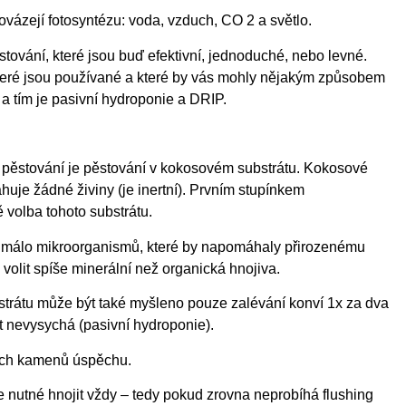
vázejí fotosyntézu: voda, vzduch, CO 2 a světlo.
stování, které jsou buď efektivní, jednoduché, nebo levné.
které jsou používané a které by vás mohly nějakým způsobem
 tím je pasivní hydroponie a DRIP.
 pěstování je pěstování v kokosovém substrátu. Kokosové
huje žádné živiny (je inertní). Prvním stupínkem
 volba tohoto substrátu.
 málo mikroorganismů, které by napomáhaly přirozenému
 volit spíše minerální než organická hnojiva.
rátu může být také myšleno pouze zalévání konví 1x za dva
át nevysychá (pasivní hydroponie).
ních kamenů úspěchu.
 nutné hnojit vždy – tedy pokud zrovna neprobíhá flushing