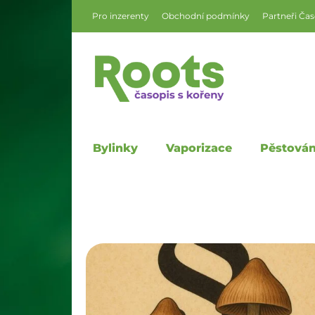
Pro inzerenty
Obchodní podmínky
Partneři Ča
Bylinky
Vaporizace
Pěstován