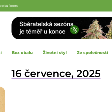
sopisu Roots
í
Bez obalu
Životní styl
Ze společnosti
16 července, 2025