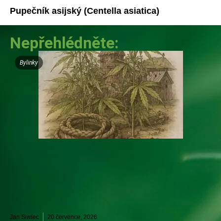
Pupečník asijský (Centella asiatica)
Nepřehlédněte:
Bylinky
Jan Siwiec
20 července, 2026