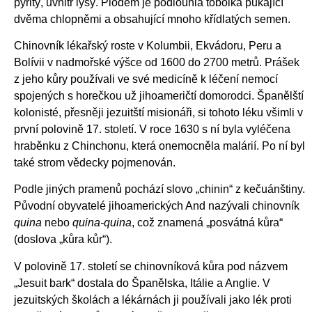
pýřitý, uvnitř lysý. Plodem je podlouhlá tobolka pukající
dvěma chlopněmi a obsahující mnoho křídlatých semen.
Chinovník lékařský roste v Kolumbii, Ekvádoru, Peru a
Bolívii v nadmořské výšce od 1600 do 2700 metrů. Prášek
z jeho kůry používali ve své medicíně k léčení nemocí
spojených s horečkou už jihoameričtí domorodci. Španělští
kolonisté, přesněji jezuitští misionáři, si tohoto léku všimli v
první polovině 17. století. V roce 1630 s ní byla vyléčena
hraběnku z Chinchonu, která onemocněla malárií. Po ní byl
také strom vědecky pojmenován.
Podle jiných pramenů pochází slovo „chinin“ z kečuánštiny.
Původní obyvatelé jihoamerických And nazývali chinovník
quina
nebo
quina-quina
, což znamená „posvátná kůra“
(doslova „kůra kůr“).
V polovině 17. století se chinovníková kůra pod názvem
„Jesuit bark“ dostala do Španělska, Itálie a Anglie. V
jezuitských školách a lékárnách ji používali jako lék proti