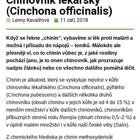
Chinovník lékařský
(Cinchona officinalis)
Lenny Kavalířová
11 září, 2018
Když se řekne „chinin“, vybavíme si lék proti malárii a
možná i přísadu do nápojů – toniků.
Málokdo ale
přesněji ví, co to chinin vůbec je, z jaké rostliny
pochází (ano, je to onen
chinovník, jak prozrazuje
nadpis článku) nebo co všechno dalšího pomáhá léčit.
Chinin je alkaloid, který se vyskytuje nejvíce v kůře
chinovníku lékařského (
Cinchona officinalis
), pýřitého
(
Cinchona pubescens
) a dalších několika druhů
chinovníku (obsah chininu v jejich kůře je od 4 do 15 %); v
menším množství v kůře dalších chinovníků, chinovníkům
příbuzných stromů rodu
Remijia
(obsah chininu 0,5–2 %) a
v úplně malém množství i v kůře naší české vrby (
Salix
).
Z chemického hlediska je chinin methoxyderivát