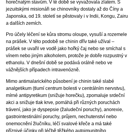
horečnatým stavům. V té době se vyvažovala zlatem. S
jezuitskými misionáři se chinovníky dostaly až do Číny a
Japonska, od 19. století se pěstovaly i v Indii, Kongu, Zairu
a dalších zemích.
Pro účely léčení se kůra stromu oloupe, vysuší a rozemele
na prášek. V této podobě se chinin dřív také užíval –
prášek se uvařil ve vodě jako hořký čaj nebo se smíchal s
vínem nebo jiným alkoholem, protože je dobře rozpustný v
ethanolu. V dnešní době se podává orálně nebo ve
vážnějších případech intravenózně.
Mimo antimalarického působení je chinin také slabé
analgetikum (tlumí centrum bolesti v centrálním nervstvu),
mírné antipyretikum (snižuje horečku), zpomaluje srdeční
akci a snižuje tlak krve, pomáhá při různých poruchách
trávení, jako je dyspepsie (žaludeční poruchy), anorexie,
gastrointestinální poruchy, průjem, nechutenství nebo
onemocnění žlučníku, léčí svalové křeče a má také
příznivé účinky při léčbě těžkého autoimunitního