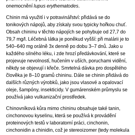
onemocnění
lupus erythematodes
.
Chinin má využití i v potravinářství: přidává se do
tonikových nápojů, aby získaly svou typicky hořkou chuť.
Obsah chininu v těchto nápojích se pohybuje od 27,7 do
79,7 mg/l. Léčebná látka je poněkud vyšší: při malárii je to
540–640 mg orálně 3x denně po dobu 3–7 dnů. Jako u
každého silného léku, i zde hrozí předávkování, které se
projevuje nevolností, hučením v uších, poruchami vidění,
někdy se objevují i křeče. Smrtelná dávka pro dospělého
člověka je 8–10 gramů chininu. Dále se chinin přidává do
dalších různých výrobků, jako jsou vlasové a opalovací
oleje, šampóny, insekticidy. V gumárenském průmyslu se
používá jako vulkanizační prostředek.
Chinovníková kůra mimo chininu obsahuje také tanin,
cinchonovou kyselinu, která se používá k provádění
proteinových testů v laboratorní práci, cinchonin,
cinchonidin a chinidin, což je stereoizomer (tedy molekula