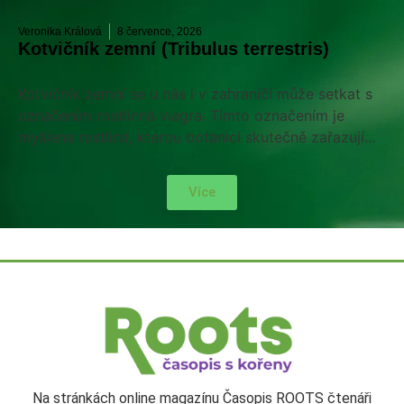
Veronika Králová
8 července, 2026
Kotvičník zemní (Tribulus terrestris)
Kotvičník zemní se u nás i v zahraníčí může setkat s
označením rostlinná viagra. Tímto označením je
myšlena rostlina, kterou botanici skutečně zařazují...
Více
Na stránkách online magazínu Časopis ROOTS čtenáři