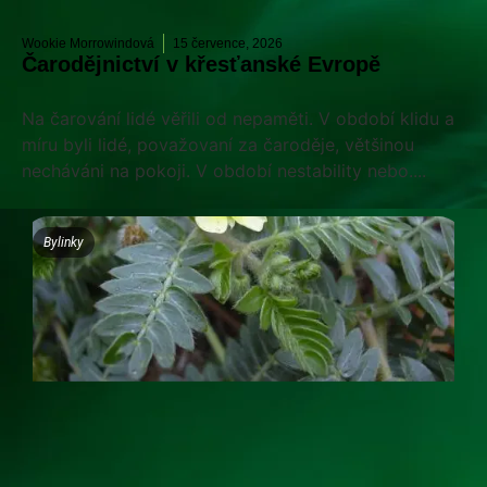
Wookie Morrowindová
15 července, 2026
Čarodějnictví v křesťanské Evropě
Na čarování lidé věřili od nepaměti. V období klidu a
míru byli lidé, považovaní za čaroděje, většinou
necháváni na pokoji. V období nestability nebo....
Bylinky