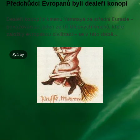
Předchůdci Evropanů byli dealeři konopí
Dealeři konopí z kmenu Yamnaya ze střední Eurasie –
považován za jeden ze tří klíčových kmenů, které
založily evropskou civilizaci – se v této době...
Bylinky