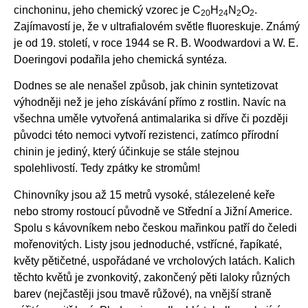
cinchoninu, jeho chemický vzorec je C
H
N
O
.
20
24
2
2
Zajímavostí je, že v ultrafialovém světle fluoreskuje. Známý
je od 19. století, v roce 1944 se R. B. Woodwardovi a W. E.
Doeringovi podařila jeho chemická syntéza.
Dodnes se ale nenašel způsob, jak chinin syntetizovat
výhodněji než je jeho získávání přímo z rostlin. Navíc na
všechna uměle vytvořená antimalarika si dříve či později
původci této nemoci vytvoří rezistenci, zatímco přírodní
chinin je jediný, který účinkuje se stále stejnou
spolehlivostí. Tedy zpátky ke stromům!
Chinovníky jsou až 15 metrů vysoké, stálezelené keře
nebo stromy rostoucí původně ve Střední a Jižní Americe.
Spolu s kávovníkem nebo českou mařinkou patří do čeledi
mořenovitých. Listy jsou jednoduché, vstřícné, řapíkaté,
květy pětičetné, uspořádané ve vrcholových latách. Kalich
těchto květů je zvonkovitý, zakončený pěti laloky různých
barev (nejčastěji jsou tmavě růžové), na vnější straně