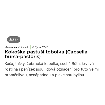
Bylinky
Veronika Králová
6 října, 2016
Kokoška pastuší tobolka (Capsella
bursa-pastoris)
Kaša, tašky, žebrácká kabelka, suchá Běta, krvavá
rostlina i penízek jsou lidová označení pro tuto velmi
proměnlivou, nenápadnou a plevelnou bylinu...