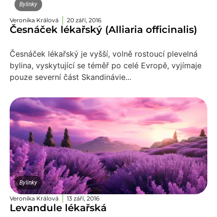
Bylinky
Veronika Králová
20 září, 2016
Česnáček lékařský (Alliaria officinalis)
Česnáček lékařský je vyšší, volně rostoucí plevelná
bylina, vyskytující se téměř po celé Evropě, vyjímaje
pouze severní část Skandinávie...
Bylinky
Veronika Králová
13 září, 2016
Levandule lékařská