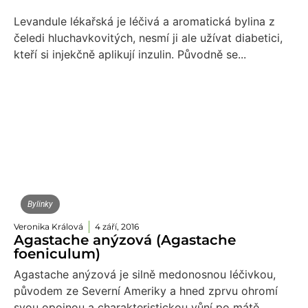
Levandule lékařská je léčivá a aromatická bylina z
čeledi hluchavkovitých, nesmí ji ale užívat diabetici,
kteří si injekčně aplikují inzulin. Původně se...
Bylinky
Veronika Králová
4 září, 2016
Agastache anýzová (Agastache
foeniculum)
Agastache anýzová je silně medonosnou léčivkou,
původem ze Severní Ameriky a hned zprvu ohromí
svou opojnou a charakteristickou vůní po mátě...