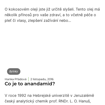
O kokosovém oleji jste již určitě slyšeli. Tento olej má
několik přínosů pro vaše zdraví, a to včetně péče o
pleť či vlasy, zlepšení zažívání nebo...
Bylinky
Hanka Přádová
2 listopadu, 2016
Co je to anandamid?
V roce 1992 na Hebrejské univerzitě v Jeruzalémě
český analytický chemik prof. RNDr. L. O. Hanuš,