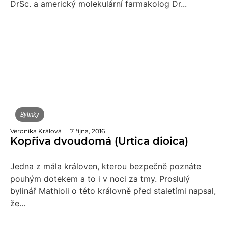
DrSc. a americký molekulární farmakolog Dr...
Bylinky
Veronika Králová
7 října, 2016
Kopřiva dvoudomá (Urtica dioica)
Jedna z mála královen, kterou bezpečně poznáte
pouhým dotekem a to i v noci za tmy. Proslulý
bylinář Mathioli o této královně před staletími napsal,
že...