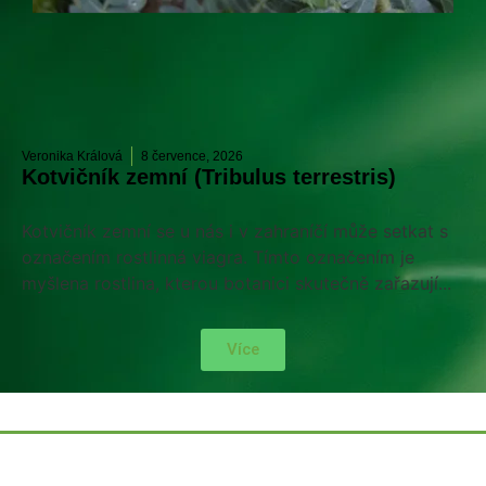
Veronika Králová
8 července, 2026
Kotvičník zemní (Tribulus terrestris)
Kotvičník zemní se u nás i v zahraníčí může setkat s
označením rostlinná viagra. Tímto označením je
myšlena rostlina, kterou botanici skutečně zařazují...
Více