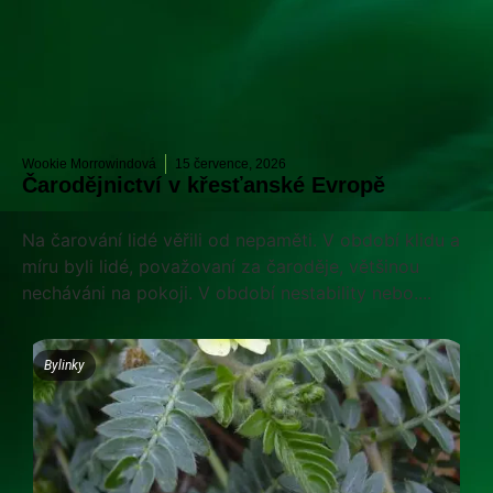
Wookie Morrowindová
15 července, 2026
Čarodějnictví v křesťanské Evropě
Na čarování lidé věřili od nepaměti. V období klidu a
míru byli lidé, považovaní za čaroděje, většinou
necháváni na pokoji. V období nestability nebo....
Bylinky