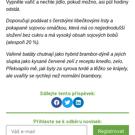
Vypněte vařič a nechte jídlo, pokud možno, asi půl hodiny
odstát.
Doporučuji podávat s čerstvými libečkovými listy a
pokapané sojovou omáčkou, která má co nejjednodušší
složení bez cukru a má vysoký obsah sojových bobů
(alespoň 20 %).
Vařené batáty chutnají jako hybrid brambor-dýně a jejich
slupka jako kysané červené zelí z receptu knedlo, zelo.
Překvapilo mě, jak byly za syrova tvrdé a těžko se krájely,
ale uvařily se rychleji než normální brambory.
Sdílejte tento příspěvek:
Přihlaste se k odběru novinek: