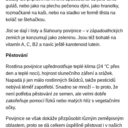
guláš, nebo jako na plechu pečenou dýni, jako hranolky,
rozmačkané na kaši, nebo na sladko ve formě těsta na
koláč se šlehačkou.
Jíst se dají i listy a šlahouny povijnice – v západoafrických
zemích je konzumují jako zeleninu. Jsou též bohaté na
vitamín A, C, B2 a navíc ještě karotenoid lutein.
Pěstování
Rostlina povijnice upřednostňuje teplé klima (24 °C přes
den a teplé noci), hojnost slunečního záření a srážek.
Napadá ji jen málo rostlinných škůdců, takže pesticidů
nebývá téměř zapotřebí. Snadno se množí – to proto, že
není potřeba pěstování ze semen, ale velmi dobře
zakořeňuje pomocí řízků nebo malých hlíz s vegetačními
očky.
Povijnice se však dokáže přizpůsobit různým zeměpisným
oblastem, proto se dá celkem úspěšně pěstovat i v našich