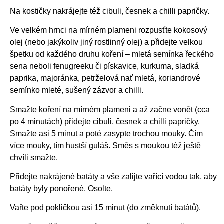
Na kostičky nakrájejte též cibuli, česnek a chilli papričky.
Ve velkém hrnci na mírném plameni rozpusťte kokosový
olej (nebo jakýkoliv jiný rostlinný olej) a přidejte velkou
špetku od každého druhu koření – mletá semínka řeckého
sena neboli fenugreeku či pískavice, kurkuma, sladká
paprika, majoránka, petrželová nať mletá, koriandrové
semínko mleté, sušený zázvor a chilli.
Smažte koření na mírném plameni a až začne vonět (cca
po 4 minutách) přidejte cibuli, česnek a chilli papričky.
Smažte asi 5 minut a poté zasypte trochou mouky. Čím
více mouky, tím hustší guláš. Směs s moukou též ještě
chvíli smažte.
Přidejte nakrájené batáty a vše zalijte vařící vodou tak, aby
batáty byly ponořené. Osolte.
Vařte pod pokličkou asi 15 minut (do změknutí batátů).