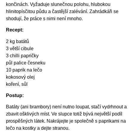
končinách. Vyžaduje slunečnou polohu, hlubokou
hlinitopísčitou půdu a častější zalévání. Zahrádkáři se
shodují, že práce s nimi není mnoho.
Recept:
2 kg batátů
3 větší cibule
3 chilli papričky
půl palice česneku
10 paprik na lečo
kokosový olej
koření, sůl
Postup:
Batáty (ani brambory) není nutno loupat, stačí vydrhnout a
zbavit ošklivých míst. Ve slupce totiž bývá největší podíl
prospěšných látek. Nakrájejte je společně s paprikami na
lečo na kostky a dejte stranou.