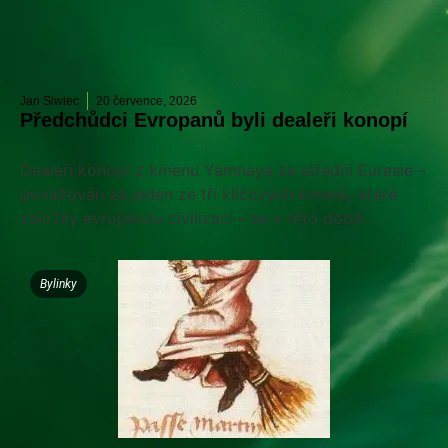
Jan Siwiec
20 července, 2026
Předchůdci Evropanů byli dealeři konopí
Dealeři konopí z kmenu Yamnaya ze střední Eurasie –
považován za jeden ze tří klíčových kmenů, které
založily evropskou civilizaci – se v této době...
Bylinky