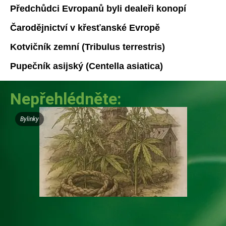
Předchůdci Evropanů byli dealeři konopí
Čarodějnictví v křesťanské Evropě
Kotvičník zemní (Tribulus terrestris)
Pupečník asijský (Centella asiatica)
Nepřehlédněte:
Bylinky