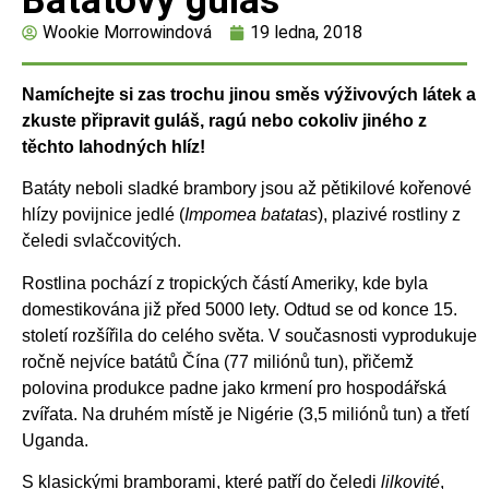
Batátový guláš
Wookie Morrowindová
19 ledna, 2018
Namíchejte si zas trochu jinou směs výživových látek a
zkuste připravit guláš,
ragú nebo cokoliv jiného z
těchto lahodných hlíz!
Batáty neboli sladké brambory jsou až pětikilové kořenové
hlízy povijnice jedlé (
Impomea batatas
), plazivé rostliny z
čeledi svlačcovitých.
Rostlina pochází z tropických částí Ameriky, kde byla
domestikována již před 5000 lety. Odtud se od konce 15.
století rozšířila do celého světa. V současnosti vyprodukuje
ročně nejvíce batátů Čína (77 miliónů tun), přičemž
polovina produkce padne jako krmení pro hospodářská
zvířata. Na druhém místě je Nigérie (3,5 miliónů tun) a třetí
Uganda.
S klasickými bramborami, které patří do čeledi
lilkovité
,