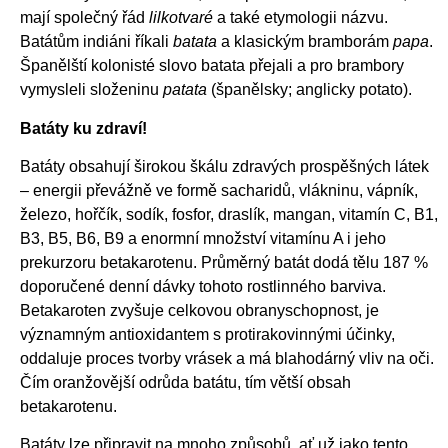
mají společný řád
lilkotvaré
a také etymologii názvu.
Batátům indiáni říkali
batata
a klasickým bramborám
papa
.
Španělští kolonisté slovo batata přejali a pro brambory
vymysleli složeninu
patata
(španělsky; anglicky potato).
Batáty ku zdraví!
Batáty obsahují širokou škálu zdravých prospěšných látek
– energii převážně ve formě sacharidů, vlákninu, vápník,
železo, hořčík, sodík, fosfor, draslík, mangan, vitamín C, B1,
B3, B5, B6, B9 a enormní množství vitamínu A i jeho
prekurzoru betakarotenu. Průměrný batát dodá tělu 187 %
doporučené denní dávky tohoto rostlinného barviva.
Betakaroten zvyšuje celkovou obranyschopnost, je
významným antioxidantem s protirakovinnými účinky,
oddaluje proces tvorby vrásek a má blahodárný vliv na oči.
Čím oranžovější odrůda batátu, tím větší obsah
betakarotenu.
Batáty lze připravit na mnoho způsobů, ať už jako tento