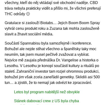
všechny, kteří do něj vkládají své obchodní naděje. CBD
tráva nebyla prakticky vidět a přišlo mi, že všichni preferují
THC odrůdy 🙂
Gratulace si zaslouží Biotabs… Jejich Boom Boom Spray
vyhrál cenu produkt roku a Zuzana tak mohla zaslouženě
slavit a žhavit sociální média.
Součástí Spannabisu byla samozřejmě i konference.
Bohužel ale nejde stíhat všechno a španělsky taky moc
neumím, tak jsem musel pečlivě zvažovat a vybírat.
Nejvíce mě zaujala přednáška Dr. Vangelise a historka o
Lesothu. V Lesothu je konopí součástí kultury a rituálů po
staletí. Zahraniční investor tam rozjel ohromnou produkci,
bohužel jim však zcela zaneřádil genetiky. Sklidili asi 500
tun… a zjistili, že to nemají jak odvézt ke zpracování.
Letos byl program nabitější než obvykle
Stánek dabovací crew z US byla chyba