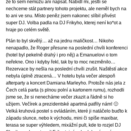
že to sem nemůžu ani napsat. Nabídl mi, jestli se
nechceme stát partnery tohoto projektu, ale neměl bych na
to ani ve snu. Místo peněz jsem nakonec slíbil přivést
super DJ. Volba padla na DJ Frikyho, kterej není ko*ot a
hraje po celém světě.
Plán to byl skvělý… až na jednu maličkost… Nikoho
nenapadlo, že Roger přesune na poslední chvíli konferenci
(hotel byl pekelně drahý i pro něj) a Emanuelovi o tom
neřekne. Ono i kdyby řekl, tak by to moc nezměnilo…
Rezervace by nešla na poslední chvíli zrušit. Naštěstí akce
nebyla úplně ztracená… V hotelu byla večer alespoň
afterparty a koncert Damiana Marleyho. Protože nás jela z
Čech celá parta (s plnou polní a kartonem rumu), rozhodli
jsme se, že si nenecháme večer zkazit a řádně si ho
užijem. Večírek a prezidentské apartmá patřily nám! 🙂
Velká kruhová postel s ovládáním, které ji natáčelo buďto k
západu slunce, nebo k východu, mini či spíše maxibar,
terasa se super výhledem, mixážní pult, kde to rozjel DJ