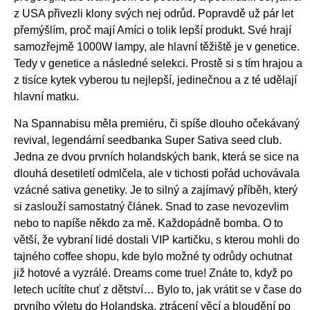
z USA přivezli klony svých nej odrůd. Popravdě už pár let
přemýšlím, proč mají Amíci o tolik lepší produkt. Své hrají
samozřejmě 1000W lampy, ale hlavní těžiště je v genetice.
Tedy v genetice a následné selekci. Prostě si s tím hrajou a
z tisíce kytek vyberou tu nejlepší, jedinečnou a z té udělají
hlavní matku.
Na Spannabisu měla premiéru, či spíše dlouho očekávaný
revival, legendární seedbanka Super Sativa seed club.
Jedna ze dvou prvních holandských bank, která se sice na
dlouhá desetiletí odmlčela, ale v tichosti pořád uchovávala
vzácné sativa genetiky. Je to silný a zajímavý příběh, který
si zaslouží samostatný článek. Snad to zase nevozevlim
nebo to napíše někdo za mě. Každopádně bomba. O to
větší, že vybraní lidé dostali VIP kartičku, s kterou mohli do
tajného coffee shopu, kde bylo možné ty odrůdy ochutnat
již hotové a vyzrálé. Dreams come true! Znáte to, když po
letech ucítíte chuť z dětství… Bylo to, jak vrátit se v čase do
prvního výletu do Holandska, ztrácení věcí a bloudění po