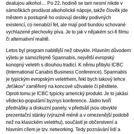
dealujou alkohol… Po 22. hodině se tam nesmí nikde v
sámoškách prodávat alkoholické nápoje, takže člověk jde
městem a postupně ho oslovují desítky podivných
existencí, co nenabízí fet, ale mají pod bundou schované
vychlazené plechovky piva. Je to jak v nějakém sci-fi filmu
či alternativní realitě.
Letos byl program nabitější než obvykle. Hlavním důvodem
výletu je samozřejmě Spannabis, největší evropský
konopný veletrh s dlouhou tradicí. K němu přibylo ICBC
(International Canabis Business Conference). Spannabis
je typickým evropským veletrhem, řekl bych takový lehce
„feťákov“ zaměřený na koncové uživatele či pěstitele.
Oproti tomu je ICBC typicky americký produkt. Je to jakási
vědecko-populární byznys konference. Jádro tvoří
přednášky a diskuzní panely, v předsálí jsou obvykle
prezentační stánky (výrazně méně a v omezenější podobě
než na klasickém veletrhu), součástí je občerstvení a
hlavním cílem je tzv. networking. Tedy poznávání lidí a