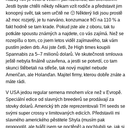
Jestli byste chtěli někdy někam vzít rodiče a představit jim
konopný svět, tak sem určitě ne 🙂 Některý lidi jsou prostě
až moc rozjetý, je tu narváno, konzumace frčí na 110 % a
fakt hodně se tam krade. Pokud jste ale z oboru, tak tu
potkáte spoustu známých a najdete, co vás zajímá. Než se
rozepíšu o tom, co jsem letos viděl zajímavého, tak vám
pustím jeden drb. Asi jste četli, že High times koupili
Spannabis za 5–7 milionů dolarů. Ve skutečnosti smlouva
ještě nebyla finálně uzavřena, a jestli se potvrdí, co tam
skunci štěbetali na střeše, tak nový majitel nebude
Američan, ale Holanďan. Majitel firmy, kterou dobře znáte a
máte rádi.
V USA jedou regular semena mnohem více než v Evropě.
Speciální edice od slavných breederů se prodávají za
stovky dolarů. Americký trh zde reprezentovali TH seeds se
svými super crossy v limitovaných edicích. Představili mi
slavného amerického pěstitele Shyla (musím pak
progooglit, ale tvářil jsem se poctěně) a pochlubili se, jak si