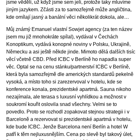
jsme věděli, už když jsme sem jeli, protože taky mluvíme
jiným jazykem. Zčásti za to samozřejmě může angličtina,
kde omílají jasný a banální věci několikrát dokola, ale…
Můj známý Emanuel vlastní Sowjet agency (za ten název
jsem mu již mnohokráte spílal), vydával v Čechách
Konoptikum, vydává konopné noviny v Polsku, Ukrajině,
Německu a asi ještě někde jinde. Mimoto dělá dalších tisíc
věcí včetně CBD. Před ICBC v Berlíně ho napadla super
věc. Optal se na cenu stánku/partnerství ICBC v Berlíně,
která byla samozřejmě dle amerických standardů pekelně
vysoká, a místo toho si zarezervoval v hotelu, kde se
konference konala, prezidentské apartmá. Sauna nikoho
nezajímala, ale terasa s luxusní vyhlídkou a možnost v
soukromí kouřit oslovila snad všechny. Velmi se to
povedlo. Proto se rozhodl zopakovat stejnou strategii i v
Barceloně a rezervovat si prezidentské apartmá v hotelu,
kde bude ICBC. Jenže Barcelona není Berlín a hotel W
patří k těm nejluxusnějším. Cena po slevě byl takový úlet,