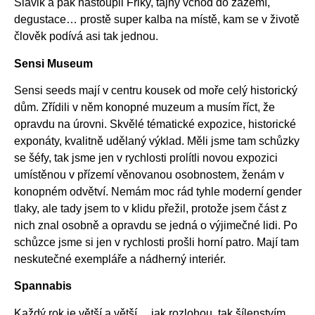
Slavik a pak nastoupil Friky, tajný vchod do zázemí,
degustace… prostě super kalba na místě, kam se v životě
člověk podívá asi tak jednou.
Sensi Museum
Sensi seeds mají v centru kousek od moře celý historický
dům. Zřídili v něm konopné muzeum a musím říct, že
opravdu na úrovni. Skvělé tématické expozice, historické
exponáty, kvalitně udělaný výklad. Měli jsme tam schůzky
se šéfy, tak jsme jen v rychlosti prolítli novou expozici
umístěnou v přízemí věnovanou osobnostem, ženám v
konopném odvětví. Nemám moc rád tyhle moderní gender
tlaky, ale tady jsem to v klidu přežil, protože jsem část z
nich znal osobně a opravdu se jedná o výjimečné lidi. Po
schůzce jsme si jen v rychlosti prošli horní patro. Mají tam
neskutečné exempláře a nádherný interiér.
Spannabis
Každý rok je větší a větší… jak rozlohou, tak šílenstvím.