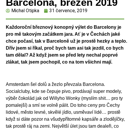
Barcelona, březen 2019
Michal Otipka
31 července, 2019
Každoroční březnový konopný výlet do Barcelony je
pro mě takovým začátkem jara. Ať je v Čechách jaké
chce počasí, tak v Barceloně už je prostě hezky a teplo.
Dřív jsem si říkal, proč bych tam asi tak jezdil, co bych
tam dělal? Až když jsem se před lety nechal poprvé
zlákat, tak jsem pochopil, co na tom všichni mají.
Amsterdam šel dolů a žezlo převzala Barcelona.
Socialcluby, kde se čepuje pivo, prodávají super modely,
výběr čokolád jak od Willyho Wonky (myslím shit… pro ty
pomalejší) a smí se volně pálit. Do toho ceny pro Čechy
lidové, město levné, skvělé jídlo, usměvaví lidé… prostě
když si dáte pozor na všudypřítomné kapsáře a zlodějíčky,
tak prostě ráj na zemi. Největší úlet jsou tam dealeři, co