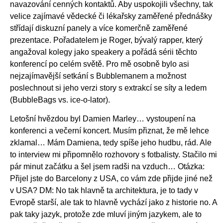
navazování cenných kontaktů. Aby uspokojili všechny, tak
velice zajímavé vědecké či lékařsky zaměřené přednášky
střídají diskuzní panely a více komerčně zaměřené
prezentace. Pořadatelem je Roger, bývalý rapper, který
angažoval kolegy jako speakery a pořádá sérii těchto
konferencí po celém světě. Pro mě osobně bylo asi
nejzajímavější setkání s Bubblemanem a možnost
poslechnout si jeho verzi story s extrakcí se síty a ledem
(BubbleBags vs. ice-o-lator).
Letošní hvězdou byl Damien Marley… vystoupení na
konferenci a večerní koncert. Musím přiznat, že mě lehce
zklamal… Mám Damiena, tedy spíše jeho hudbu, rád. Ale
to interview mi připomnělo rozhovory s fotbalisty. Stačilo mi
pár minut začátku a šel jsem radši na vzduch… Otázka:
Přijel jste do Barcelony z USA, co vám zde přijde jiné než
v USA? DM: No tak hlavně ta architektura, je to tady v
Evropě starší, ale tak to hlavně vychází jako z historie no. A
pak taky jazyk, protože zde mluví jiným jazykem, ale to