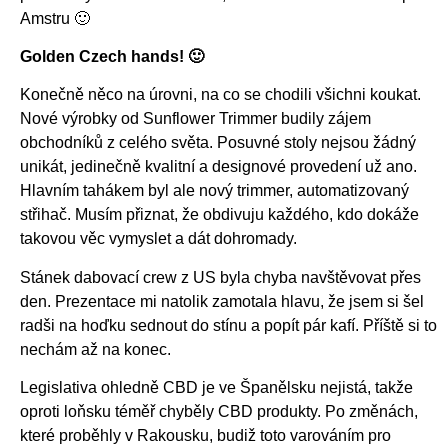
Amstru 🙂
Golden Czech hands! 🙂
Konečně něco na úrovni, na co se chodili všichni koukat.
Nové výrobky od Sunflower Trimmer budily zájem
obchodníků z celého světa. Posuvné stoly nejsou žádný
unikát, jedinečně kvalitní a designové provedení už ano.
Hlavním tahákem byl ale nový trimmer, automatizovaný
střihač. Musím přiznat, že obdivuju každého, kdo dokáže
takovou věc vymyslet a dát dohromady.
Stánek dabovací crew z US byla chyba navštěvovat přes
den. Prezentace mi natolik zamotala hlavu, že jsem si šel
radši na hoďku sednout do stínu a popít pár kafí. Příště si to
nechám až na konec.
Legislativa ohledně CBD je ve Španělsku nejistá, takže
oproti loňsku téměř chyběly CBD produkty. Po změnách,
které proběhly v Rakousku, budiž toto varováním pro