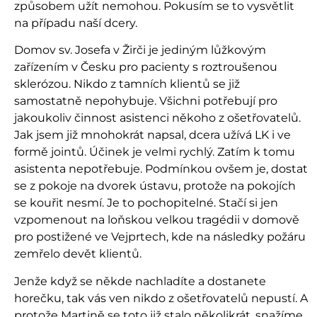
způsobem užít nemohou. Pokusím se to vysvětlit
na případu naší dcery.
Domov sv. Josefa v Žirči je jediným lůžkovým
zařízením v Česku pro pacienty s roztroušenou
sklerózou. Nikdo z tamních klientů se již
samostatně nepohybuje. Všichni potřebují pro
jakoukoliv činnost asistenci někoho z ošetřovatelů.
Jak jsem již mnohokrát napsal, dcera užívá LK i ve
formě jointů. Účinek je velmi rychlý. Zatím k tomu
asistenta nepotřebuje. Podmínkou ovšem je, dostat
se z pokoje na dvorek ústavu, protože na pokojích
se kouřit nesmí. Je to pochopitelné. Stačí si jen
vzpomenout na loňskou velkou tragédii v domově
pro postižené ve Vejprtech, kde na následky požáru
zemřelo devět klientů.
Jenže když se někde nachladíte a dostanete
horečku, tak vás ven nikdo z ošetřovatelů nepustí. A
protože Martině se toto již stalo několikrát, snažíme