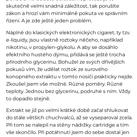
skutečně velmi snadná záležitost, tak porušíte
zákon a hrozí vám minimálně pokuta ve správním
řízení. A je zde ještě jeden problém.
Náplně do klasických elektronických cigaret, ty tzv.
e-liquidy, jsou vlastně roztoky něčeho, například
nikotinu, v propylen-glykolu. A aby se dosáhlo
efektního hustého dýmu, přidává se ještě trocha
přírodního glycerinu. Bohužel ze svých dřívějších
pokusů vím, že udělat roztok ze surového
konopného extraktu v tomto nosiči prakticky nejde.
Zkoušel jsem vše možné. Různé poměry. Různé
teploty. Jednou bez glycerinu, podruhé s ním. Vždy
to dopadlo stejně.
Extrakt se již po velmi krátké době začal shlukovat
do stále větších chuchvalců, až se vyseparoval zcela.
Při tom se nalepil na stěny nádržky cartridge a tím
vše skončilo. Při potáhnutí jsem do sebe dostal jen