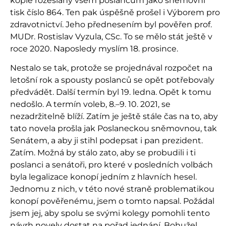
kopie rozeslány všem poslancům jako sněmovní
tisk číslo 864. Ten pak úspěšně prošel i Výborem pro
zdravotnictví. Jeho přednesením byl pověřen prof.
MUDr. Rostislav Vyzula, CSc. To se mělo stát ještě v
roce 2020. Naposledy myslím 18. prosince.
Nestalo se tak, protože se projednával rozpočet na
letošní rok a spousty poslanců se opět potřebovaly
předvádět. Další termín byl 19. ledna. Opět k tomu
nedošlo. A termín voleb, 8.–9. 10. 2021, se
nezadržitelně blíží. Zatím je ještě stále čas na to, aby
tato novela prošla jak Poslaneckou sněmovnou, tak
Senátem, a aby ji stihl podepsat i pan prezident.
Zatím. Možná by stálo zato, aby se probudili i ti
poslanci a senátoři, pro které v posledních volbách
byla legalizace konopí jedním z hlavních hesel.
Jednomu z nich, v této nové straně problematikou
konopí pověřenému, jsem o tomto napsal. Požádal
jsem jej, aby spolu se svými kolegy pomohli tento
návrh novely dostat na pořad jednání. Bohužel