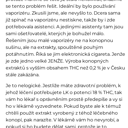
se tento problém řešit. Ideální by bylo používání
vaporizéru. Zkusili jsme, ale nevyšlo to. Dcera sama
již spínač na vaporizéru nestiskne, takže by i zde
potřebovala asistenci. A jedinými asistenty tam jsou
sami ošetřovatelé, kterých je bohužel málo.
Řešením jsou malé vaporizéry ne na konopnou
sušinu, ale na extrakty, spouštěné pouhým
potáhnutím. Říká se jim elektronická cigareta. Jenže
je zde jedno velké JENŽE. Výroba konopných
extraktů s vyšším obsahem THC než 0,2 % je v Česku
stále zakázána.
Je to nelogické. Jestliže máte zdravotní problém, k
jehož léčení potřebujete LK o potenci 18 % THC, tak
vám ho lékař s oprávněním prostě předepíše a vy si
ho v lékárně vyzvednete. Pokud byste ale k témuž
chtěli použít extrakt vyrobený z téhož léčebného
konopí, pak narazíte. V lékárně vám ho nevyrobí, a
pokud si ho budete dělat sami, protože je to