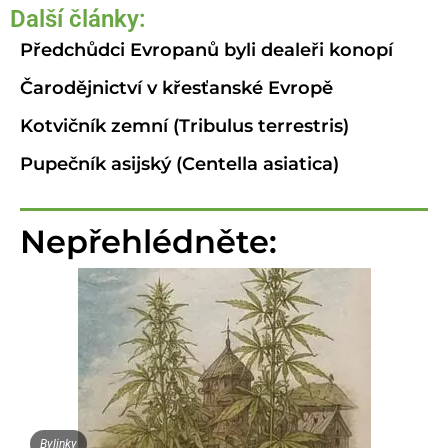
Další články:
Předchůdci Evropanů byli dealeři konopí
Čarodějnictví v křesťanské Evropě
Kotvičník zemní (Tribulus terrestris)
Pupečník asijský (Centella asiatica)
Nepřehlédněte:
Bylinky