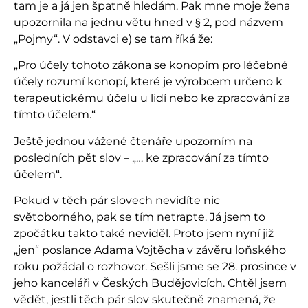
tam je a já jen špatně hledám. Pak mne moje žena
upozornila na jednu větu hned v § 2, pod názvem
„Pojmy“. V odstavci e) se tam říká že:
„Pro účely tohoto zákona se konopím pro léčebné
účely rozumí konopí, které je výrobcem určeno k
terapeutickému účelu u lidí nebo ke zpracování za
tímto účelem.“
Ještě jednou vážené čtenáře upozorním na
posledních pět slov – „… ke zpracování za tímto
účelem“.
Pokud v těch pár slovech nevidíte nic
světoborného, pak se tím netrapte. Já jsem to
zpočátku takto také neviděl. Proto jsem nyní již
„jen“ poslance Adama Vojtěcha v závěru loňského
roku požádal o rozhovor. Sešli jsme se 28. prosince v
jeho kanceláři v Českých Budějovicích. Chtěl jsem
vědět, jestli těch pár slov skutečně znamená, že