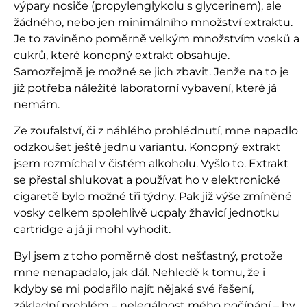
výpary nosiče (propylenglykolu s glycerinem), ale
žádného, nebo jen minimálního množství extraktu.
Je to zaviněno poměrně velkým množstvím vosků a
cukrů, které konopný extrakt obsahuje.
Samozřejmě je možné se jich zbavit. Jenže na to je
již potřeba náležité laboratorní vybavení, které já
nemám.
Ze zoufalství, či z náhlého prohlédnutí, mne napadlo
odzkoušet ještě jednu variantu. Konopný extrakt
jsem rozmíchal v čistém alkoholu. Vyšlo to. Extrakt
se přestal shlukovat a používat ho v elektronické
cigaretě bylo možné tři týdny. Pak již výše zmíněné
vosky celkem spolehlivě ucpaly žhavicí jednotku
cartridge a já ji mohl vyhodit.
Byl jsem z toho poměrně dost nešťastný, protože
mne nenapadalo, jak dál. Nehledě k tomu, že i
kdyby se mi podařilo najít nějaké své řešení,
základní problém – nelegálnost mého počínání – by