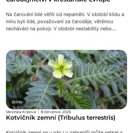
Na čarování lidé věřili od nepaměti. V období klidu a
míru byli lidé, považovaní za čaroděje, většinou
necháváni na pokoji. V období nestability nebo....
Bylinky
Veronika Králová
8 července, 2026
Kotvičník zemní (Tribulus terrestris)
Kotvičník zemní se u nás i v zahraníčí může setkat s