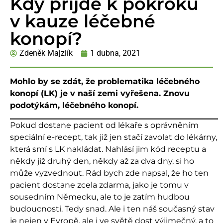
Kdy přijde k pokroku
v kauze léčebné
konopí?
Zdeněk Majzlík
1 dubna, 2021
Mohlo by se zdát, že problematika léčebného
konopí (LK) je v naší zemi vyřešena. Znovu
podotýkám, léčebného konopí.
Pokud dostane pacient od lékaře s oprávněním
speciální e-recept, tak již jen stačí zavolat do lékárny,
která smí s LK nakládat. Nahlásí jim kód receptu a
někdy již druhý den, někdy až za dva dny, si ho
může vyzvednout. Rád bych zde napsal, že ho ten
pacient dostane zcela zdarma, jako je tomu v
sousedním Německu, ale to je zatím hudbou
budoucnosti. Tedy snad. Ale i ten náš současný stav
je nejen v Evropě, ale i ve světě dost výjimečný, a to