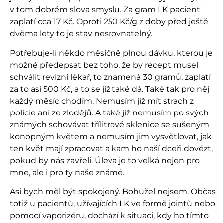
v tom dobrém slova smyslu. Za gram LK pacient
zaplatí cca 17 Kč. Oproti 250 Kč/g z doby před ještě
dvěma lety to je stav nesrovnatelný.
Potřebuje-li někdo měsíčně plnou dávku, kterou je
možné předepsat bez toho, že by recept musel
schválit revizní lékař, to znamená 30 gramů, zaplatí
za to asi 500 Kč, a to se již také dá. Také tak pro něj
každý měsíc chodím. Nemusím již mít strach z
policie ani ze zlodějů. A také již nemusím po svých
známých schovávat třílitrové sklenice se sušeným
konopným květem a nemusím jim vysvětlovat, jak
ten květ mají zpracovat a kam ho naší dceři dovézt,
pokud by nás zavřeli. Úleva je to velká nejen pro
mne, ale i pro ty naše známé.
Asi bych měl být spokojený. Bohužel nejsem. Občas
totiž u pacientů, užívajících LK ve formě jointů nebo
pomocí vaporizéru, dochází k situaci, kdy ho tímto