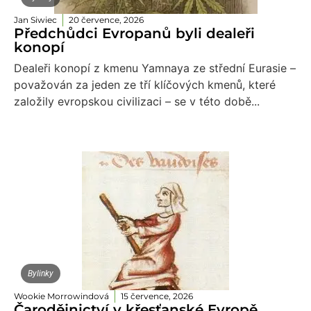
Jan Siwiec
20 července, 2026
Předchůdci Evropanů byli dealeři
konopí
Dealeři konopí z kmenu Yamnaya ze střední Eurasie –
považován za jeden ze tří klíčových kmenů, které
založily evropskou civilizaci – se v této době...
Bylinky
Wookie Morrowindová
15 července, 2026
Čarodějnictví v křesťanské Evropě