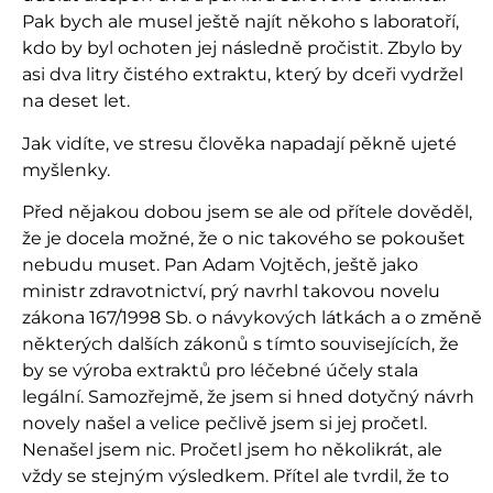
Pak bych ale musel ještě najít někoho s laboratoří,
kdo by byl ochoten jej následně pročistit. Zbylo by
asi dva litry čistého extraktu, který by dceři vydržel
na deset let.
Jak vidíte, ve stresu člověka napadají pěkně ujeté
myšlenky.
Před nějakou dobou jsem se ale od přítele dověděl,
že je docela možné, že o nic takového se pokoušet
nebudu muset. Pan Adam Vojtěch, ještě jako
ministr zdravotnictví, prý navrhl takovou novelu
zákona 167/1998 Sb. o návykových látkách a o změně
některých dalších zákonů s tímto souvisejících, že
by se výroba extraktů pro léčebné účely stala
legální. Samozřejmě, že jsem si hned dotyčný návrh
novely našel a velice pečlivě jsem si jej pročetl.
Nenašel jsem nic. Pročetl jsem ho několikrát, ale
vždy se stejným výsledkem. Přítel ale tvrdil, že to