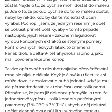
zůstal. Nejde o to, že bych se mohl dostat do maléru
já. Jde o to, že pokud bych se do toho maléru dostal,
nebyl by nikdo, kdo by dál tento extrakt dceři
vyráběl. Pochopil jsem, že jediným řešením je opět
se pokusit přimět politiky, aby v tomto případě
nastoupilo jejich řešení – zákonem legalizovat
výrobu konopných extraktů se stejnými poměry
kontrolovaných léčivých látek, to znamená
kanabidiolu a delta-9- tetrahydrokanabinolu, jako
má i povolené léčebné konopí.
Ta vize opětovného dlouhotrvajícího přesvědčování
mne ale nijak nelákala. Když je člověku třicet, tak si
může dovolit absolvovat dlouhá jednání. Když je mu
ale pětasedmdesát, tak toho času zase tolik nemá.
Přiznám se, že jsem již dokonce přemýšlel o tom, že
jednorázově vypěstuji tolik konopí s potřebnými
parametry (7 % CBD a 7 % THC), abych z něj dokázal
udělat alespoň dva a půl litru surového extraktu.