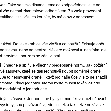
en. Také se tímto distancujeme od zodpovědnosti a je na
o si vše nechal zkontrolovat odborníkem. Za vaše provedení
tifikaci, tzn. vše, co koupíte, by mělo být v naprostém
rukční. Do jaké krabice vše vložit a co použít? Existuje opět
na stavbu, nebo na peníze. Některé možnosti tu nastíním, ale
připravíme i pouzdro se zásuvkami.
kné, úhledné a splňuje všechny předepsané normy. Jak požární,
ivé zásuvky, které se dají jednotlivě koupit poměrně drahé.
 Je to nesmyslně drahé, i když pro naše účely je to nejsnazší
samotnou řídící jednotku, kterou byste museli také vložit do
sně modulární. A jednoduché.
atných zásuvek. Jednoduché by bylo modifikovat rozbočovací
y výstupy jsou provázané v jeden celek a tak nelze nezávisle
it, ale do toho bych se nepouštěl. Shodou okolností se dají