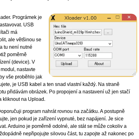
der. Prográmek je
 nastavovat. USB
čítači má
it, ale většinou se
a tu není nutné
totiž poměrně
ízení (device). V
 modul, nastavte
by vše proběhlo jak
ujete, je USB kabel a ten snad vlastní každý. Na straně
totu přidávám obrázek. Po propojení a nastavení už jen stačí
a kliknout na Upload.
 Doporučuji program nahrát rovnou na začátku. A postupně
ujte, jen pokud je zařízení vypnuté, bez napájení. Je sice
vat. Arduino je poměrně odolné, ale stát se může cokoliv a
aždopádně nepřipojujte silovou část, tu zapojte až nakonec po