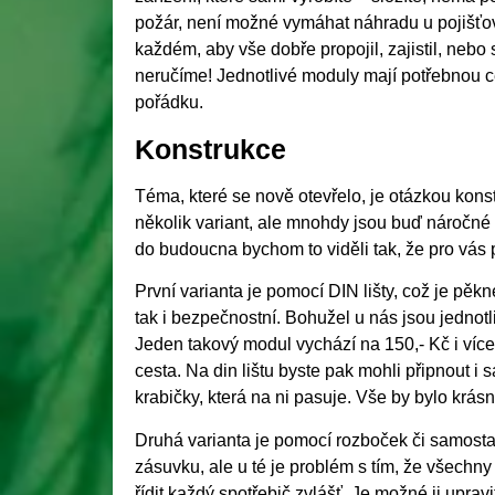
požár, není možné vymáhat náhradu u pojišťov
každém, aby vše dobře propojil, zajistil, neb
neručíme! Jednotlivé moduly mají potřebnou cer
pořádku.
Konstrukce
Téma, které se nově otevřelo, je otázkou konst
několik variant, ale mnohdy jsou buď náročné 
do budoucna bychom to viděli tak, že pro vás 
První varianta je pomocí DIN lišty, což je pě
tak i bezpečnostní. Bohužel u nás jsou jednotl
Jeden takový modul vychází na 150,- Kč i více.
cesta. Na din lištu byste pak mohli připnout i 
krabičky, která na ni pasuje. Vše by bylo krá
Druhá varianta je pomocí rozboček či samost
zásuvku, ale u té je problém s tím, že všechn
řídit každý spotřebič zvlášť. Je možné ji uprav