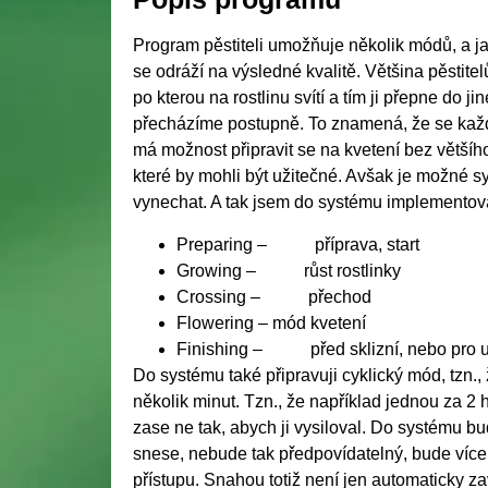
Program pěstiteli umožňuje několik módů, a jak
se odráží na výsledné kvalitě. Většina pěstit
po kterou na rostlinu svítí a tím ji přepne do j
přecházíme postupně. To znamená, že se každý
má možnost připravit se na kvetení bez většíh
které by mohli být užitečné. Avšak je možné sy
vynechat. A tak jsem do systému implementov
Preparing – příprava, start
Growing – růst rostlinky
Crossing – přechod
Flowering – mód kvetení
Finishing – před sklizní, nebo pro usp
Do systému také připravuji cyklický mód, tzn.,
několik minut. Tzn., že například jednou za 2 
zase ne tak, abych ji vysiloval. Do systému bud
snese, nebude tak předpovídatelný, bude více
přístupu. Snahou totiž není jen automaticky zav