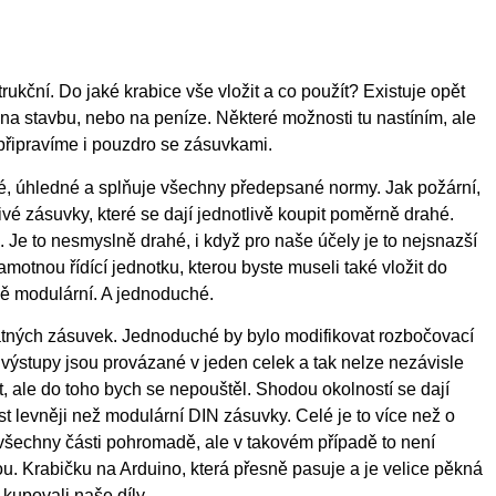
rukční. Do jaké krabice vše vložit a co použít? Existuje opět
na stavbu, nebo na peníze. Některé možnosti tu nastíním, ale
připravíme i pouzdro se zásuvkami.
kné, úhledné a splňuje všechny předepsané normy. Jak požární,
ivé zásuvky, které se dají jednotlivě koupit poměrně drahé.
 Je to nesmyslně drahé, i když pro naše účely je to nejsnazší
samotnou řídící jednotku, kterou byste museli také vložit do
sně modulární. A jednoduché.
atných zásuvek. Jednoduché by bylo modifikovat rozbočovací
y výstupy jsou provázané v jeden celek a tak nelze nezávisle
it, ale do toho bych se nepouštěl. Shodou okolností se dají
t levněji než modulární DIN zásuvky. Celé je to více než o
všechny části pohromadě, ale v takovém případě to není
ou. Krabičku na Arduino, která přesně pasuje a je velice pěkná
kupovali naše díly.