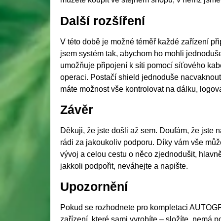
Další rozšíření
V této době je možné téměř každé zařízení přip
jsem systém tak, abychom ho mohli jednoduše ro
umožňuje připojení k síti pomocí síťového k
operaci. Postačí shield jednoduše nacvaknout 
máte možnost vše kontrolovat na dálku, logova
Závěr
Děkuji, že jste došli až sem. Doufám, že jste 
rádi za jakoukoliv podporu. Díky vám vše může 
vývoj a celou cestu o něco zjednodušit, hlavn
jakkoli podpořit, neváhejte a napište.
Upozornění
Pokud se rozhodnete pro kompletaci AUTOGRO
zařízení, které sami vyrobíte – složíte, nemá p