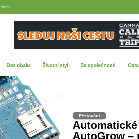
 Roots
Bez obalu
Životní styl
Ze společnosti
Osta
Pěstování
Automatické
AutoGrow – u