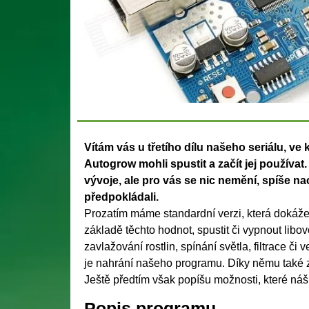
Vítám vás u třetího dílu našeho seriálu, v
Autogrow mohli spustit a začít jej používat. 
vývoje, ale pro vás se nic nemění, spíše 
předpokládali.
Prozatím máme standardní verzi, která dokáže ř
základě těchto hodnot, spustit či vypnout li
zavlažování rostlin, spínání světla, filtrace 
je nahrání našeho programu. Díky němu také zji
Ještě předtím však popíšu možnosti, které náš
Popis programu