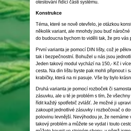
otestování řídící části systému.
Konstrukce
Téma, které se nově otevřelo, je otázkou konst
několik variant, ale mnohdy jsou buď náročné 
do budoucna bychom to viděli tak, že pro vás 
První varianta je pomocí DIN lišty, což je pě
tak i bezpečnostní. Bohužel u nás jsou jednotl
Jeden takový modul vychází na 150,- Kč i více.
cesta. Na din lištu byste pak mohli připnout i 
krabičky, která na ni pasuje. Vše by bylo krá
Druhá varianta je pomocí rozboček či samost
zásuvku, ale u té je problém s tím, že všechn
řídit každý spotřebič zvlášť. Je možné ji uprav
zakoupit jednotlivé zásuvky i rozbočovač o dos
polovinu levnější. Nevýhodou je, že nemáme 
takový problém a můžete se vydat i touto cest
můžete koupit ve stejném shopu, v němž jsme 