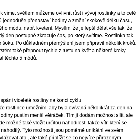
 víme, světlem můžeme ovlivnit růst i vývoj rostlinky a to celé
elů jednoduše přenastaví hodiny a změní skokově délku času,
iného módu, např. kvetení. Myslím, že je lepší dělat vše tak, že
 den postupně zkracuje čas, po který svítíme. Rostlinka tak
o šoku. Po důkladném přemýšlení jsem připravil několik kroků,
stém také přepnout rychle z růstu na květ a některé kroky
al těchto 5 módů.
ání víceleté rostliny na konci cyklu
 že rostlince umožním, aby byla ovívaná několikrát za den na
hodiny pustím menší větráček. Tím jí dodám možnost sílit, ale
e možné také vložit určitou nahodilost, takže vítr, který se
 nahodilý. Tyto možnosti jsou poměrně unikátní ve svém
lažovat atp., ale také přiblížit se co nejvíce přirozeným