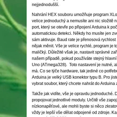
nejjednodušší.
Nahrání HEX souboru umožňuje program XLoa
velice jednoduchý a nemusíte ani nic složitě
port, který se otevře po připojení Arduina k po
automatickou detekci. Někdy ho musíte jen zvol
sám aktivuje. Baud rate je přenosová rychlost 
nějak měnit. Vše je velice rychlé, program je 
maličký. Důležité však je, nastavit správné zař
našem případě, pokud používáte stejný hlavní
Uno (ATmega328). Toto nastavení je nutné, a
má. Co se týče hardware, tak jediné co potřeb
Arduina je velký USB konektor typu B. Pro jis
vybrat soubor, který chcete nahrát do Arduina 
Takže jak vidíte, vše je opravdu jednoduché.
propojovat jednotlivé moduly. Určitě vše zapoj
nízkonapěťové, ale mohli byste si něco zkrato
vždy je lepší vše dělat odpojené od zdroje. K