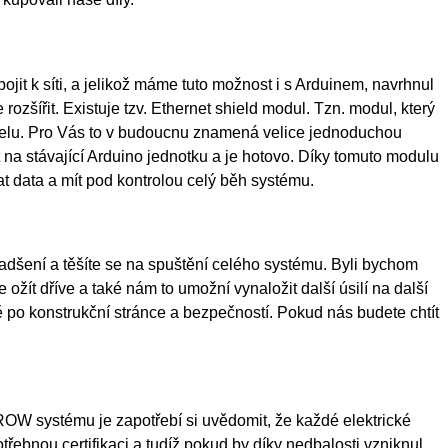
ojit k síti, a jelikož máme tuto možnost i s Arduinem, navrhnul
zšířit. Existuje tzv. Ethernet shield modul. Tzn. modul, který
abelu. Pro Vás to v budoucnu znamená velice jednoduchou
na stávající Arduino jednotku a je hotovo. Díky tomuto modulu
t data a mít pod kontrolou celý běh systému.
nadšení a těšíte se na spuštění celého systému. Byli bychom
ožít dříve a také nám to umožní vynaložit další úsilí na další
ě po konstrukční stránce a bezpečností. Pokud nás budete chtít
W systému je zapotřebí si uvědomit, že každé elektrické
otřebnou certifikaci a tudíž pokud by díky nedbalosti vzniknul