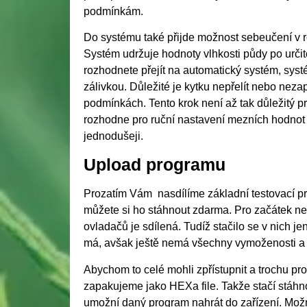
podmínkám.
Do systému také přijde možnost sebeučení v r
Systém udržuje hodnoty vlhkosti půdy po určit
rozhodnete přejít na automatický systém, systé
zálivkou. Důležité je kytku nepřelít nebo nez
podmínkách. Tento krok není až tak důležitý p
rozhodne pro ruční nastavení mezních hodnot p
jednodušeji.
Upload programu
Prozatím Vám nasdílíme základní testovací pro
můžete si ho stáhnout zdarma. Pro začátek neby
ovladačů je sdílená. Tudíž stačilo se v nich j
má, avšak ještě nemá všechny vymoženosti a ta
Abychom to celé mohli zpřístupnit a trochu pro
zapakujeme jako HEXa file. Takže stačí stáhno
umožní daný program nahrát do zařízení. Možno