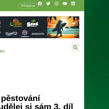
Přihlásit se
tní
 pěstování
dělej si sám 3. díl