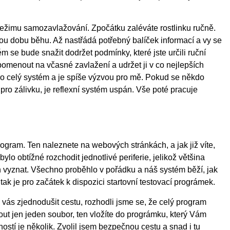
ežimu samozavlažování. Zpočátku zaléváte rostlinku ručně.
ou dobu běhu. Až nastřádá potřebný balíček informací a vy se
m se bude snažit dodržet podmínky, které jste určili ruční
apomenout na včasné zavlažení a udržet ji v co nejlepších
ro celý systém a je spíše výzvou pro mě. Pokud se někdo
ro zálivku, je reflexní systém uspán. Vše poté pracuje
gram. Ten naleznete na webových stránkách, a jak již víte,
lo obtížné rozchodit jednotlivé periferie, jelikož většina
en vyznat. Všechno proběhlo v pořádku a náš systém běží, jak
k je pro začátek k dispozici startovní testovací prográmek.
 vás zjednodušit cestu, rozhodli jsme se, že celý program
ut jen jeden soubor, ten vložíte do prográmku, který Vám
stí je několik. Zvolil jsem bezpečnou cestu a snad i tu