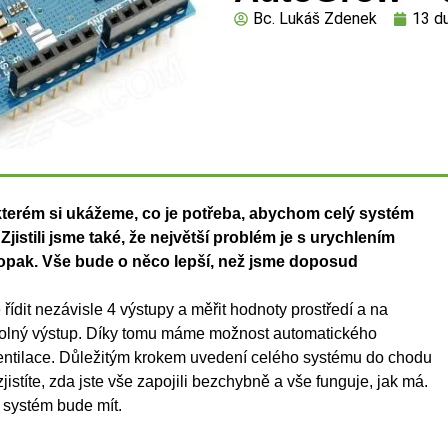
Bc. Lukáš Zdenek
13 d
e kterém si ukážeme, co je potřeba, abychom celý systém
Zjistili jsme také, že největší problém je s urychlením
naopak. Vše bude o něco lepší, než jsme doposud
ídit nezávisle 4 výstupy a měřit hodnoty prostředí a na
bovolný výstup. Díky tomu máme možnost automatického
či ventilace. Důležitým krokem uvedení celého systému do chodu
stíte, zda jste vše zapojili bezchybně a vše funguje, jak má.
 systém bude mít.