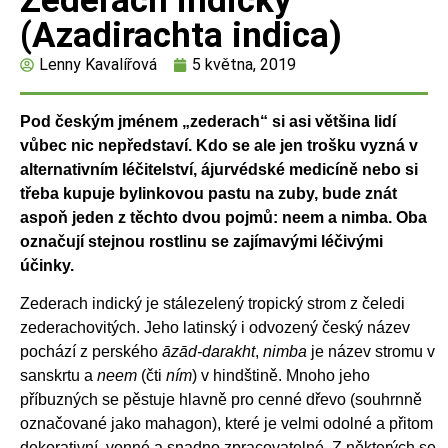
Zederach indický
(Azadirachta indica)
Lenny Kavalířová
5 května, 2019
Pod českým jménem „zederach“ si asi většina lidí
vůbec nic nepředstaví. Kdo se ale jen trošku vyzná v
alternativním léčitelství, ájurvédské medicíně nebo si
třeba kupuje bylinkovou pastu na zuby, bude znát
aspoň jeden z těchto dvou pojmů: neem a nimba. Oba
označují stejnou rostlinu se zajímavými léčivými
účinky.
Zederach indický je stálezelený tropický strom z čeledi
zederachovitých. Jeho latinský i odvozený český název
pochází z perského
āzād-darakht
,
nimba
je název stromu v
sanskrtu a
neem
(čti
ním
) v hindštině. Mnoho jeho
příbuzných se pěstuje hlavně pro cenné dřevo (souhrnně
označované jako mahagon), které je velmi odolné a přitom
dekorativní, vonné a snadno zpracovatelné. Z některých se