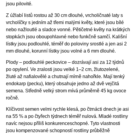
jsou pilovité.
Z úžlabí listů rostou až 30 cm dlouhé, vrcholičnaté laty s
vrcholíčky s jedním až třemi malými květy, které jsou bílé
nebo nažloutlé a sladce vonné. Pětičetné květy na krátkých
stopkách jsou oboupohlavné nebo funkčně samčí. Kališní
lístky jsou podlouhlé, téměř do poloviny srostlé a jen asi 2
mm dlouhé, korunní lístky jsou volné a 6 mm dlouhé.
Plody – podlouhlé peckovice – dozrávají asi za 12 týdnů
po opylení. Ve zralosti jsou velké 1–2 cm, žlutozelené,
žluté až nafialovělé a chutnají mírně nahořkle. Mají tenký
endokarp (pecku), který obsahuje jedno až dvě vejčitá
semena. Středně velký strom mívá průměrně 45 kg ovoce
ročně.
Klíčivost semen velmi rychle klesá, po čtrnácti dnech je asi
na 55 % a po čtyřech týdnech téměř nulová. Mladé rostliny
navíc nejsou příliš konkurenceschopné. Tyto vlastnosti
jsou kompenzované schopností rostliny průběžně