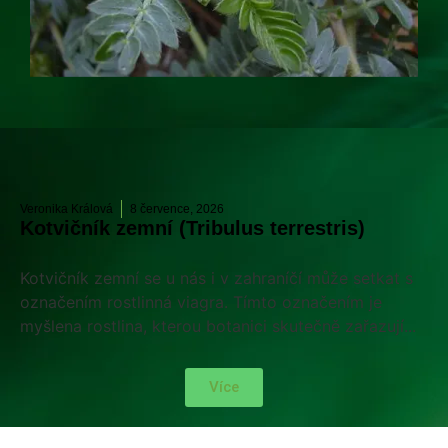
Veronika Králová
8 července, 2026
Kotvičník zemní (Tribulus terrestris)
Kotvičník zemní se u nás i v zahraníčí může setkat s
označením rostlinná viagra. Tímto označením je
myšlena rostlina, kterou botanici skutečně zařazují...
Více