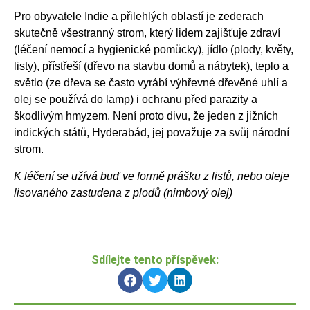
Pro obyvatele Indie a přilehlých oblastí je zederach
skutečně všestranný strom, který lidem zajišťuje zdraví
(léčení nemocí a hygienické pomůcky), jídlo (plody, květy,
listy), přístřeší (dřevo na stavbu domů a nábytek), teplo a
světlo (ze dřeva se často vyrábí výhřevné dřevěné uhlí a
olej se používá do lamp) i ochranu před parazity a
škodlivým hmyzem. Není proto divu, že jeden z jižních
indických států, Hyderabád, jej považuje za svůj národní
strom.
K léčení se užívá buď ve formě prášku z listů, nebo oleje
lisovaného zastudena z plodů (nimbový olej)
Sdílejte tento příspěvek: