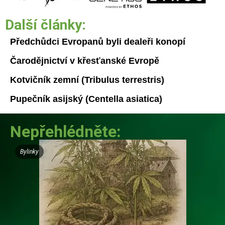
Další články:
Předchůdci Evropanů byli dealeři konopí
Čarodějnictví v křesťanské Evropě
Kotvičník zemní (Tribulus terrestris)
Pupečník asijský (Centella asiatica)
Nepřehlédněte:
Bylinky