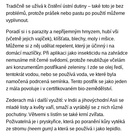
Tradičně se užívá k čistění ústní dutiny – také toto je bez
problémů, protože prášek nebo pastu po použití můžeme
vyplivnout.
Poradí si i s parazity a nepříjemným hmyzem, hubí vši
(včetně jejich vajíček), klíšťata, blechy, moly i mšice.
Můžeme si z něj udělat repelent, který je účinný i na
domácí mazlíčky. Při aplikaci jako insekticidu na zahrádce
nemusíme mít černé svědomí, protože neubližuje včelám
ani konzumentům postříkané zeleniny. I zde se olej ředí,
tentokrát vodou, nebo se používá voda, ve které byla
namočená podrcená semínka. Tento postřik se jako jeden
z mála povoluje i v certifikovaném bio-zemědělství.
Zederach má i další využití: v Indii a jihovýchodní Asii se
mladé listy a květy vaří, smaží a vyrábějí se z nich různé
pochutiny. Větvemi s listím se také krmí zvířata.
Poživatelná je i pryskyřice, která po poranění kůry vytéká
ze stromu
(neem gum)
a která se používá i jako lepidlo.