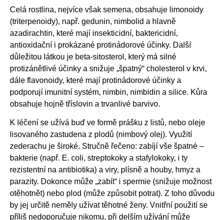
Celá rostlina, nejvíce však semena, obsahuje limonoidy
(triterpenoidy), např. gedunin, nimbolid a hlavně
azadirachtin, které mají insekticidní, baktericidní,
antioxidační i prokázané protinádorové účinky. Další
důležitou látkou je beta-sitosterol, který má silné
protizánětlivé účinky a snižuje „špatný“ cholesterol v krvi,
dále flavonoidy, které mají protinádorové účinky a
podporují imunitní systém, nimbin, nimbidin a silice. Kůra
obsahuje hojně tříslovin a trvanlivé barvivo.
K léčení se užívá buď ve formě prášku z listů, nebo oleje
lisovaného zastudena z plodů (nimbový olej). Využití
zederachu je široké. Stručně řečeno: zabíjí vše špatné –
bakterie (např. E. coli, streptokoky a stafylokoky, i ty
rezistentní na antibiotika) a viry, plísně a houby, hmyz a
parazity. Dokonce může „zabít“ i spermie (snižuje možnost
otěhotnět) nebo plod (může způsobit potrat). Z toho důvodu
by jej určitě neměly užívat těhotné ženy. Vnitřní použití se
příliš nedoporučuje nikomu, při delším užívání může