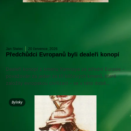
Jan Siwiec
20 července, 2026
Předchůdci Evropanů byli dealeři konopí
Dealeři konopí z kmenu Yamnaya ze střední Eurasie –
považován za jeden ze tří klíčových kmenů, které
založily evropskou civilizaci – se v této době...
Bylinky