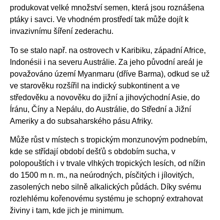
produkovat velké množství semen, která jsou roznášena
ptáky i savci. Ve vhodném prostředí tak může dojít k
invazivnímu šíření zederachu.
To se stalo např. na ostrovech v Karibiku, západní Africe,
Indonésii i na severu Austrálie. Za jeho původní areál je
považováno území Myanmaru (dříve Barma), odkud se už
ve starověku rozšířil na indický subkontinent a ve
středověku a novověku do jižní a jihovýchodní Asie, do
Íránu, Číny a Nepálu, do Austrálie, do Střední a Jižní
Ameriky a do subsaharského pásu Afriky.
Může růst v místech s tropickým monzunovým podnebím,
kde se střídají období dešťů s obdobím sucha, v
polopouštích i v trvale vlhkých tropických lesích, od nížin
do 1500 m n. m., na neúrodných, písčitých i jílovitých,
zasolených nebo silně alkalických půdách. Díky svému
rozlehlému kořenovému systému je schopný extrahovat
živiny i tam, kde jich je minimum.