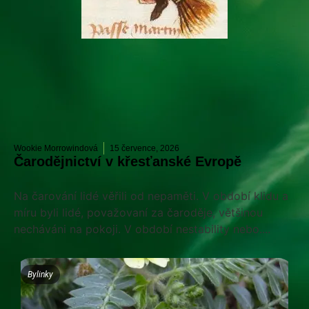
Wookie Morrowindová
15 července, 2026
Čarodějnictví v křesťanské Evropě
Na čarování lidé věřili od nepaměti. V období klidu a
míru byli lidé, považovaní za čaroděje, většinou
necháváni na pokoji. V období nestability nebo....
Bylinky