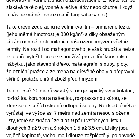
získává také olej, vonné a léčivé látky nebo chutné, i když
u nás neznámé, ovoce (např. langsat a santol).
Také dřevo zederachu je velmi kvalitní – přiměřeně těžké
(jeho měrná hmotnost je 830 kg/m³) a díky obsaženým
látkám odolné proti hnilobě i poškození hmyzem včetně
termity. Na rozdíl od mahagonového je však hrubší a nelze
jej dobře vyleštit, proto se používá pro vnitřní konstrukci
nábytku, jako stavební dřevo, na telegrafní sloupy, ploty,
železniční pražce a zejména na dřevěné obaly a přepravní
skříně, protože chrání zboží před hmyzem.
Tento 15 až 20 metrů vysoký strom je typický svou kulatou,
rozložitou korunou a našedlou, rozpraskanou kůrou, ze
které se u starších stromů odlupují šupiny. Rozkladité větve
vyrůstají ve výšce asi 7 metrů nad zemí a nesou složené
listy, které se skládají ze 4 až 9 párů vstřícných lístků
dlouhých 3 až 9 cm a širokých 1,5 až 3,5 cm. Lístky jsou
vejčitě kopinaté, vrchol mají dlouze zašpičatělý, po obvodě