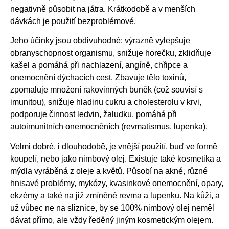
negativně působit na játra. Krátkodobě a v menších
dávkách je použití bezproblémové.
Jeho účinky jsou obdivuhodné: výrazně vylepšuje
obranyschopnost organismu, snižuje horečku, zklidňuje
kašel a pomáhá při nachlazení, angíně, chřipce a
onemocnění dýchacích cest. Zbavuje tělo toxinů,
zpomaluje množení rakovinných buněk (což souvisí s
imunitou), snižuje hladinu cukru a cholesterolu v krvi,
podporuje činnost ledvin, žaludku, pomáhá při
autoimunitních onemocněních (revmatismus, lupenka).
Velmi dobré, i dlouhodobě, je vnější použití, buď ve formě
koupelí, nebo jako nimbový olej. Existuje také kosmetika a
mýdla vyráběná z oleje a květů. Působí na akné, různé
hnisavé problémy, mykózy, kvasinkové onemocnění, opary,
ekzémy a také na již zmíněné revma a lupenku. Na kůži, a
už vůbec ne na sliznice, by se 100% nimbový olej neměl
dávat přímo, ale vždy ředěný jiným kosmetickým olejem.