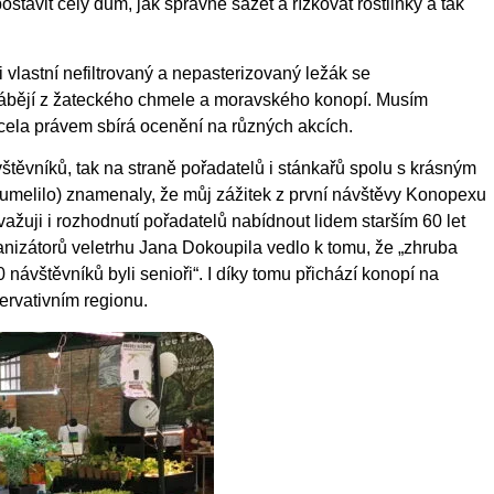
stavit celý dům, jak správně sázet a řízkovat rostlinky a tak
 vlastní nefiltrovaný a nepasterizovaný ležák se
rábějí z žateckého chmele a moravského konopí. Musím
e zcela právem sbírá ocenění na různých akcích.
těvníků, tak na straně pořadatelů i stánkařů spolu s krásným
humelilo) znamenaly, že můj zážitek z první návštěvy Konopexu
ažuji i rozhodnutí pořadatelů nabídnout lidem starším 60 let
nizátorů veletrhu Jana Dokoupila vedlo k tomu, že „zhruba
ávštěvníků byli senioři“. I díky tomu přichází konopí na
ervativním regionu.