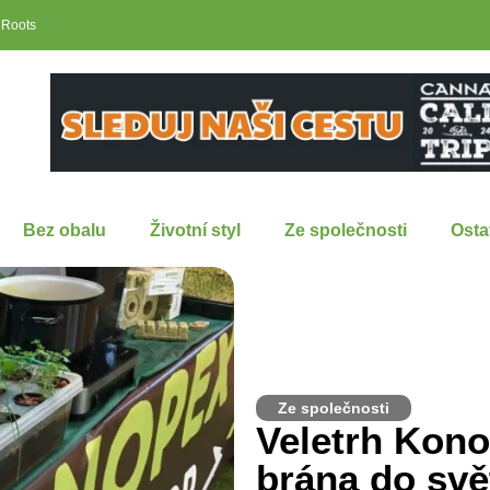
 Roots
Bez obalu
Životní styl
Ze společnosti
Osta
Ze společnosti
Veletrh Kono
brána do svě