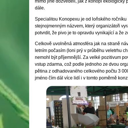
mimo jiné dozvěděli, jak z konopí ekologicky po
dále.
Specialitou Konopexu je od loňského ročníku i
stejnojmenným názvem, který organizátoři vy
potvrdit, že pivo je to opravdu vynikající a ž
Celkově uvolněná atmosféra jak na straně návš
letním počasím (loni prý v průběhu veletrhu c
nemohl být příjemnější. Za velké pozitivum pov
vstup zdarma, což podle jednoho ze dvou orga
pětina z odhadovaného celkového počtu 3 000 n
jméno čím dál více lidí i v tomto poměrně konz