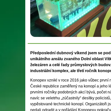
Předposlední dubnový víkend jsem se podr
unikátního areálu zvaného Dolní oblast Vít
železáren a celé řady průmyslových
budov.
industriální
komplex, ale třetí ročník kono
Konopex vznikl v roce 2016 jako vůbec první 
České republice zaměřený na konopí a jeho léč
prvními ročníky podobných akcí bývá, počet ná
navíc se veletrhu „zúčastnily“ desítky policis
vypěstované technické konopí. Organizátoři js
nedali odradit a v pořádání Konopexu pokračují