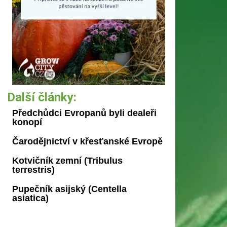
Další články:
Předchůdci Evropanů byli dealeři
konopí
Čarodějnictví v křesťanské Evropě
Kotvičník zemní (Tribulus
terrestris)
Pupečník asijský (Centella
asiatica)