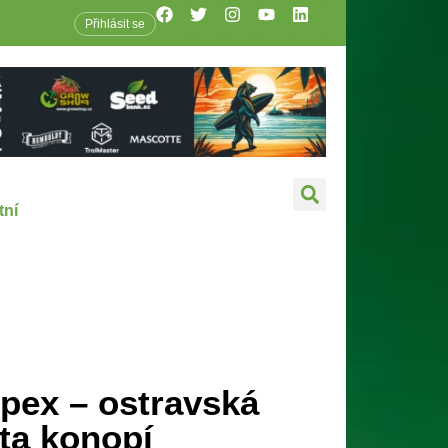
Přihlásit se
tní
pex – ostravská
ta konopí