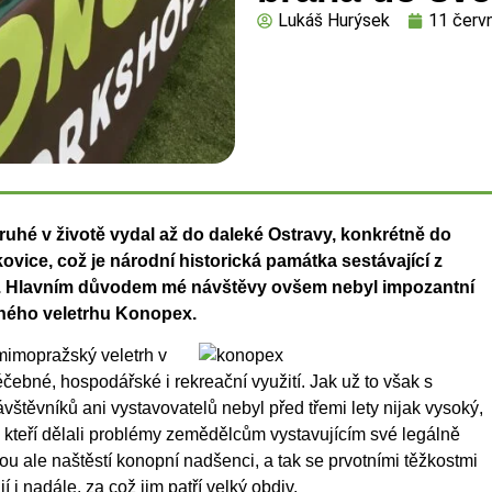
Lukáš Hurýsek
11 červ
uhé v životě vydal až do
daleké Ostravy, konkrétně do
kovice,
což je národní historická památka sestávající z
 Hlavním důvodem mé návštěvy ovšem nebyl impozantní
pného veletrhu Konopex.
mimopražský veletrh v
ebné, hospodářské i rekreační využití. Jak už to však s
vštěvníků ani vystavovatelů nebyl před třemi lety nijak vysoký,
tů, kteří dělali problémy zemědělcům vystavujícím své legálně
ou ale naštěstí konopní nadšenci, a tak se prvotními těžkostmi
 i nadále, za což jim patří velký obdiv.