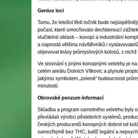
Genius loci
Tomu, že letošní třetí ročník bude nejúspěšně
počasí, které umocňovalo dechberoucí zážitek 
slučitelné oblasti – konopí a industriální ko
a naprostá většina návštěvníků i vystavovatelů
objevovat krásy průmyslových kolosů, z nichž 
Ve srovnání s jinými konopnými veletrhy je n
celém areálu Dolních Vítkovic a plynule propl
jakýmsi symbolem „zelené“ budoucnosti průmys
minulostí.
Obrovské penzum informací
Skladba a program samotného veletrhu byly o
převládali výrobci pěstebních systémů, produce
českých producentů konopných dobrot od koláč
samozřejmě bez THC, tudíž legální a nepsycho