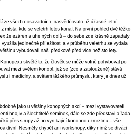
jší ze všech dosavadních, nasvědčovalo už úžasné letní
z místa, kde se veletrh letos konal. Na první pohled dvě těžko
mplex železáren a uhelných dolů – do sebe zde krásně zapadaly
 využila jedinečné příležitosti a v průběhu veletrhu se vydala
většinu vybudovali naši předkové před více než sto lety.
a Konopexu skvělé to, že člověk se může volně pohybovat po
ouvat mezi světem konopí, jež se (zcela zaslouženě) stává
lu i medicíny, a světem těžkého průmyslu, který je dnes už
bdobné jako u většiny konopných akcí – mezi vystavovateli
nti hnojiv a šlechtitelé semínek, dále se zde představila řada
ků přes sirupy až po vynikající konopnou zmrzlinu – vše
aktivní. Nesměly chybět ani workshopy, díky nimž se diváci