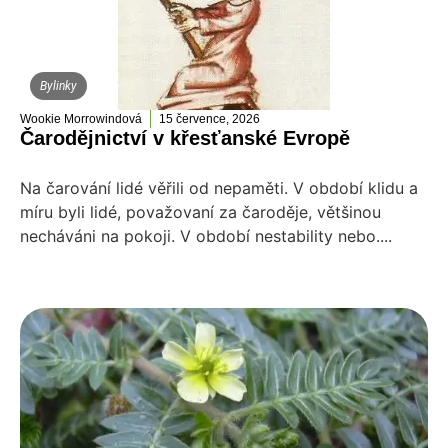
Bylinky
Wookie Morrowindová
15 července, 2026
Čarodějnictví v křesťanské Evropě
Na čarování lidé věřili od nepaměti. V období klidu a
míru byli lidé, považovaní za čaroděje, většinou
necháváni na pokoji. V období nestability nebo....