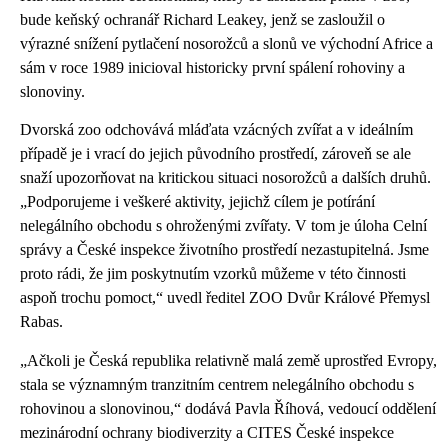
bude keňský ochranář Richard Leakey, jenž se zasloužil o
výrazné snížení pytlačení nosorožců a slonů ve východní Africe a
sám v roce 1989 inicioval historicky první spálení rohoviny a
slonoviny.
Dvorská zoo odchovává mláďata vzácných zvířat a v ideálním
případě je i vrací do jejich původního prostředí, zároveň se ale
snaží upozorňovat na kritickou situaci nosorožců a dalších druhů.
„Podporujeme i veškeré aktivity, jejichž cílem je potírání
nelegálního obchodu s ohroženými zvířaty. V tom je úloha Celní
správy a České inspekce životního prostředí nezastupitelná. Jsme
proto rádi, že jim poskytnutím vzorků můžeme v této činnosti
aspoň trochu pomoct,“ uvedl ředitel ZOO Dvůr Králové Přemysl
Rabas.
„Ačkoli je Česká republika relativně malá země uprostřed Evropy,
stala se významným tranzitním centrem nelegálního obchodu s
rohovinou a slonovinou,“ dodává Pavla Říhová, vedoucí oddělení
mezinárodní ochrany biodiverzity a CITES České inspekce