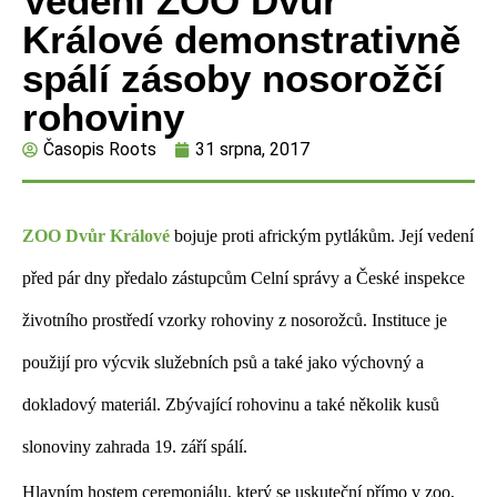
Vedení ZOO Dvůr
Králové demonstrativně
spálí zásoby nosorožčí
rohoviny
Časopis Roots
31 srpna, 2017
ZOO Dvůr Králové
bojuje proti africkým pytlákům. Její vedení
před pár dny předalo zástupcům Celní správy a České inspekce
životního prostředí vzorky rohoviny z nosorožců. Instituce je
použijí pro výcvik služebních psů a také jako výchovný a
dokladový materiál. Zbývající rohovinu a také několik kusů
slonoviny zahrada 19. září spálí.
Hlavním hostem ceremoniálu, který se uskuteční přímo v zoo,