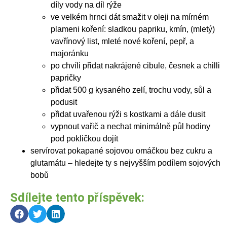
díly vody na díl rýže
ve velkém hrnci dát smažit v oleji na mírném
plameni koření: sladkou papriku, kmín, (mletý)
vavřínový list, mleté nové koření, pepř, a
majoránku
po chvíli přidat nakrájené cibule, česnek a chilli
papričky
přidat 500 g kysaného zelí, trochu vody, sůl a
podusit
přidat uvařenou rýži s kostkami a dále dusit
vypnout vařič a nechat minimálně půl hodiny
pod pokličkou dojít
servírovat pokapané sojovou omáčkou bez cukru a
glutamátu – hledejte ty s nejvyšším podílem sojových
bobů
Sdílejte tento příspěvek: