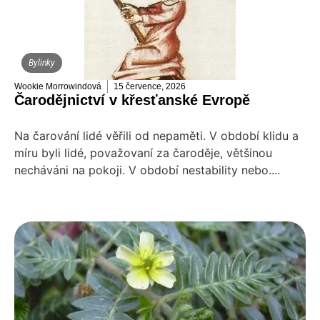
Bylinky
Wookie Morrowindová
15 července, 2026
Čarodějnictví v křesťanské Evropě
Na čarování lidé věřili od nepaměti. V období klidu a
míru byli lidé, považovaní za čaroděje, většinou
necháváni na pokoji. V období nestability nebo....