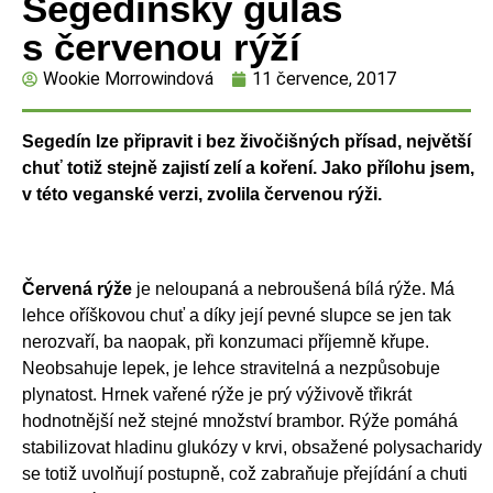
Segedínský guláš
s červenou rýží
Wookie Morrowindová
11 července, 2017
Segedín lze připravit i bez živočišných přísad, největší
chuť totiž stejně zajistí zelí a koření. Jako přílohu jsem,
v této veganské verzi, zvolila červenou rýži.
Červená rýže
je neloupaná a nebroušená bílá rýže. Má
lehce oříškovou chuť a díky její pevné slupce se jen tak
nerozvaří, ba naopak, při konzumaci příjemně křupe.
Neobsahuje lepek, je lehce stravitelná a nezpůsobuje
plynatost. Hrnek vařené rýže je prý výživově třikrát
hodnotnější než stejné množství brambor. Rýže pomáhá
stabilizovat hladinu glukózy v krvi, obsažené polysacharidy
se totiž uvolňují postupně, což zabraňuje přejídání a chuti