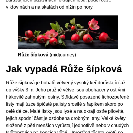
v křovinách a na skalách od nížin po hory.
Růže šípková
(midjourney)
Jak vypadá Růže šípková
Růže šípková je bohatě větvený vysoký keř dorůstající až
do výšky 3 m. Jeho pružné větve jsou obohaceny ostrými
hákovitě zahnutými ostny. Střídavě posazené lichozpeřené
listy mají úzce špičaté palisty srostlé s řapíkem skoro po
celé délce. Malé lístky jsou lysé a na okraji ostře pilovité,
jejich spodní část je ozdobena drobnými trny. Velké květy
složené z pěti menších vyrůstají jednotlivě nebo v chudých
květenstvích na koncích větví. Uprostřed těchto květů se