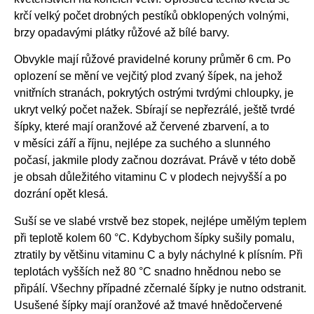
krčí velký počet drobných pestíků obklopených volnými,
brzy opadavými plátky růžové až bílé barvy.
Obvykle mají růžové pravidelné koruny průměr 6 cm. Po
oplození se mění ve vejčitý plod zvaný šípek, na jehož
vnitřních stranách, pokrytých ostrými tvrdými chloupky, je
ukryt velký počet nažek. Sbírají se nepřezrálé, ještě tvrdé
šípky, které mají oranžové až červené zbarvení, a to
v měsíci září a říjnu, nejlépe za suchého a slunného
počasí, jakmile plody začnou dozrávat. Právě v této době
je obsah důležitého vitaminu C v plodech nejvyšší a po
dozrání opět klesá.
Suší se ve slabé vrstvě bez stopek, nejlépe umělým teplem
při teplotě kolem 60 °C. Kdybychom šípky sušily pomalu,
ztratily by většinu vitaminu C a byly náchylné k plísním. Při
teplotách vyšších než 80 °C snadno hnědnou nebo se
připálí. Všechny případné zčernalé šípky je nutno odstranit.
Usušené šípky mají oranžové až tmavé hnědočervené