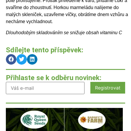
poté prolisujeme. Protlak přivedeme k varu, přidáme cukr a
svaříme do zhoustnutí. Horkou marmeládu nalijeme do
malých skleniček, uzavřeme víčky, obrátíme dnem vzhůru a
necháme vychladnout.
Dlouhodobým skladováním se snižuje obsah vitaminu C
Sdílejte tento příspěvek:
Přihlaste se k odběru novinek: