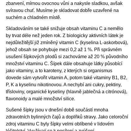
zbarvení, mírnou ovocnou vůni a nakysle sladkou, avšak
svíravou chuť. Musíme je skladovat dobře uzavřené na
suchém a chladném místě.
Skladováním se také snižuje obsah vitaminu C a nemělo
by trvat déle než jeden rok. Z biologicky aktivních látek je
nejdůležitější již zmíněný vitamin C (kyselina L-askorbová),
jehož obsah se pohybuje mezi 0,2 až 1 %. Při správném
usušení šípkových plodů si zachováme až 20 % původního
množství vitaminu C. Šípek dále obsahuje látky působící
jako vitaminy, a to karoteny, z kterých si organismus
dovede sám vytvořit vitamin A, potom také vitaminy B1, B2,
P, K a kyselinu nikotinovou. A nechybí ani cukry, pektiny,
třísloviny, organické kyseliny (hlavně jablečná a citrónová),
flavonoidy a malé množství silice.
Sušené šípky jsou v dnešní době součástí mnoha
zdravotních bylinných čajů a doplňků stravy. Jako celoroční
zdroj vitaminu C byly šípky velmi oblíbené v lidovém
léčitelství. Využívají se k posílení a zvýšení