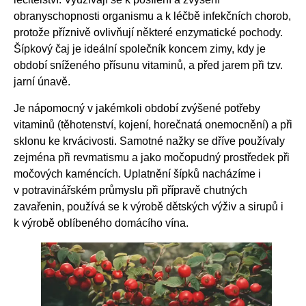
obranyschopnosti organismu a k léčbě infekčních chorob,
protože příznivě ovlivňují některé enzymatické pochody.
Šípkový čaj je ideální společník koncem zimy, kdy je
období sníženého přísunu vitaminů, a před jarem při tzv.
jarní únavě.
Je nápomocný v jakémkoli období zvýšené potřeby
vitaminů (těhotenství, kojení, horečnatá onemocnění) a při
sklonu ke krvácivosti. Samotné nažky se dříve používaly
zejména při revmatismu a jako močopudný prostředek při
močových kaméncích. Uplatnění šípků nacházíme i
v potravinářském průmyslu při přípravě chutných
zavařenin, používá se k výrobě dětských výživ a sirupů i
k výrobě oblíbeného domácího vína.