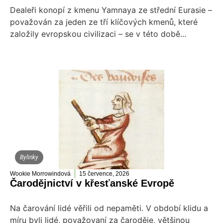
Dealeři konopí z kmenu Yamnaya ze střední Eurasie –
považován za jeden ze tří klíčových kmenů, které
založily evropskou civilizaci – se v této době...
Bylinky
Wookie Morrowindová
15 července, 2026
Čarodějnictví v křesťanské Evropě
Na čarování lidé věřili od nepaměti. V období klidu a
míru byli lidé, považovaní za čaroděje, většinou