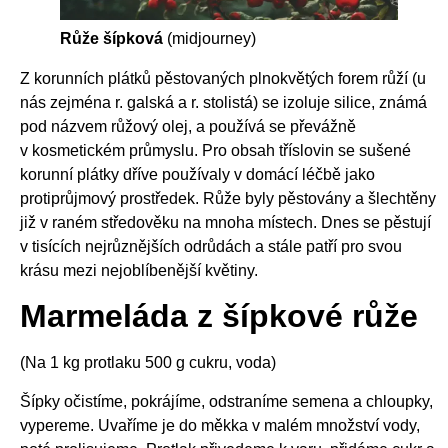
Růže šípková
(midjourney)
Z korunních plátků pěstovaných plnokvětých forem růží (u
nás zejména r. galská a r. stolistá) se izoluje silice, známá
pod názvem růžový olej, a používá se převážně
v kosmetickém průmyslu. Pro obsah tříslovin se sušené
korunní plátky dříve používaly v domácí léčbě jako
protiprůjmový prostředek. Růže byly pěstovány a šlechtěny
již v raném středověku na mnoha místech. Dnes se pěstují
v tisících nejrůznějších odrůdách a stále patří pro svou
krásu mezi nejoblíbenější květiny.
Marmeláda z šípkové růže
(Na 1 kg protlaku 500 g cukru, voda)
Šípky očistíme, pokrájíme, odstraníme semena a chloupky,
vypereme. Uvaříme je do měkka v malém množství vody,