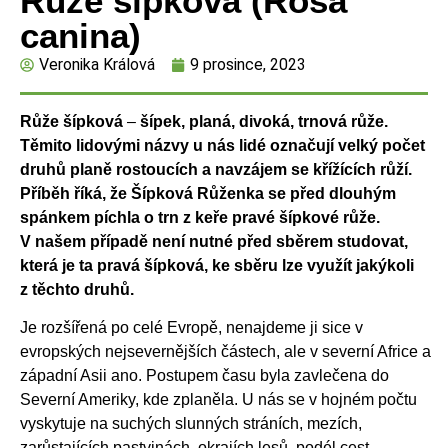
Růže šípková (Rosa
canina)
Veronika Králová
9 prosince, 2023
Růže šípková
–
šípek, planá, divoká, trnová růže.
Těmito lidovými názvy u nás lidé označují velký počet
druhů planě rostoucích a navzájem se křížících růží.
Příběh říká, že Šípková Růženka se před dlouhým
spánkem píchla o trn z keře pravé šípkové růže.
V našem případě není nutné před sběrem studovat,
která je ta pravá šípková, ke sběru lze využít jakýkoli
z těchto druhů.
Je rozšířená po celé Evropě, nenajdeme ji sice v
evropských nejsevernějších částech, ale v severní Africe a
západní Asii ano. Postupem času byla zavlečena do
Severní Ameriky, kde zplaněla. U nás se v hojném počtu
vyskytuje na suchých slunných stráních, mezích,
zarůstajících pastvinách, okrajích lesů, podél cest,