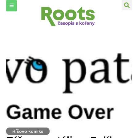
Ríšovo komiks