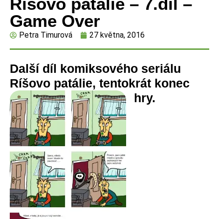
Ríšovo patálie – 7.díl –
Game Over
Petra Timurová
27 května, 2016
Další díl komiksového seriálu
Ríšovo patálie, tentokrát konec
hry.