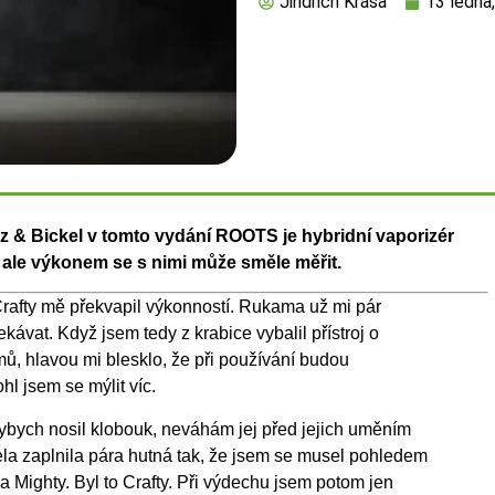
Jindřich Krása
13 ledna
 & Bickel v tomto vydání ROOTS je hybridní vaporizér
, ale výkonem se s nimi může směle měřit.
rafty mě překvapil výkonností. Rukama už mi pár
kávat. Když jsem tedy z krabice vybalil přístroj o
ů, hlavou mi blesklo, že při používání budou
l jsem se mýlit víc.
kdybych nosil klobouk, neváhám jej před jejich uměním
ela zaplnila pára hutná tak, že jsem se musel pohledem
ka Mighty. Byl to Crafty. Při výdechu jsem potom jen