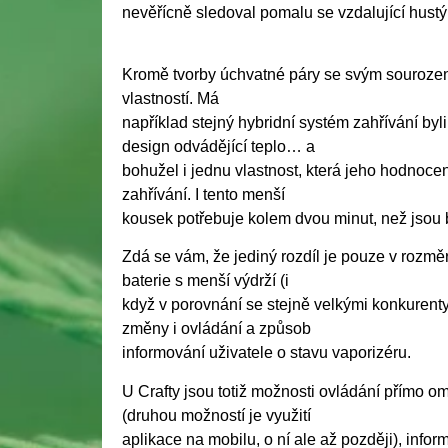
nevěřícně sledoval pomalu se vzdalující hustý
Kromě tvorby úchvatné páry se svým sourozen
vlastností. Má
například stejný hybridní systém zahřívání byl
design odvádějící teplo… a
bohužel i jednu vlastnost, která jeho hodnocen
zahřívání. I tento menší
kousek potřebuje kolem dvou minut, než jsou b
Zdá se vám, že jediný rozdíl je pouze v rozm
baterie s menší výdrží (i
když v porovnání se stejně velkými konkurenty
změny i ovládání a způsob
informování uživatele o stavu vaporizéru.
U Crafty jsou totiž možnosti ovládání přímo om
(druhou možností je využití
aplikace na mobilu, o ní ale až později), info