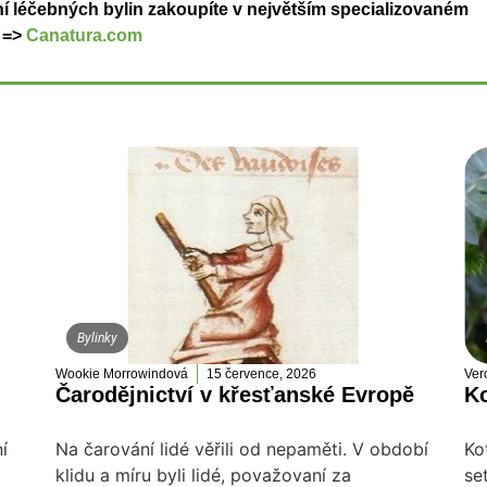
ní léčebných bylin zakoupíte v největším specializovaném
 =>
Canatura.com
Bylinky
Wookie Morrowindová
15 července, 2026
Ver
Čarodějnictví v křesťanské Evropě
Ko
í
Na čarování lidé věřili od nepaměti. V období
Ko
klidu a míru byli lidé, považovaní za
se