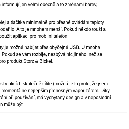
informují jen velmi obecně a to změnami barev,
lej a tlačítka minimálně pro přesné ovládání teploty
podařilo. A to je mnohem menší. Pokud někdo touží a
užít aplikaci pro mobilní telefon.
afty je možné nabíjet přes obyčejné USB. U mnoha
u. Pokud se vám rozbije, nezbývá nic jiného, než se
pro produkt Storz & Bickel.
 v plicích skutečně cítíte (možná je to proto, že jsem
edu momentálně nejlepším přenosným vaporizérem. Díky
éní při používání, má vychytaný design a v neposlední
en může být.