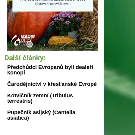
Další články:
Předchůdci Evropanů byli dealeři
konopí
Čarodějnictví v křesťanské Evropě
Kotvičník zemní (Tribulus
terrestris)
Pupečník asijský (Centella
asiatica)