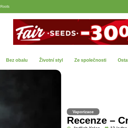
 Roots
Bez obalu
Životní styl
Ze společnosti
Osta
Vaporizace
Recenze – Cr