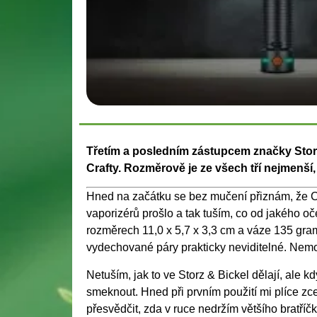
Třetím a posledním zástupcem značky Storz
Crafty. Rozměrově je ze všech tří nejmenší
Hned na začátku se bez mučení přiznám, že C
vaporizérů prošlo a tak tuším, co od jakého oče
rozměrech 11,0 x 5,7 x 3,3 cm a váze 135 gram
vydechované páry prakticky neviditelné. Nemoh
Netuším, jak to ve Storz & Bickel dělají, ale 
smeknout. Hned při prvním použití mi plíce zc
přesvědčit, zda v ruce nedržím většího bratříč