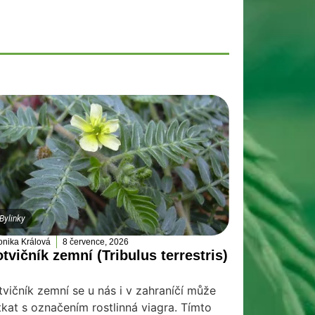
Bylinky
onika Králová
8 července, 2026
tvičník zemní (Tribulus terrestris)
tvičník zemní se u nás i v zahraníčí může
tkat s označením rostlinná viagra. Tímto