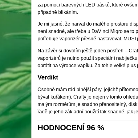
za pomoci barevných LED pásků, které ovšem 
případně blikáním.
Je mi jasné, že narvat do malého prostoru disp
není snadné, ale třeba u DaVinci Miqro se to 
potřebuje vaporizér přesně nastavovat, MUSÍ po
Na závěr si dovolím ještě jeden postřeh – Cr
vaporizérů je nutno použít speciální nabíječk
obrátit na výrobce vapíku. Za tohle velké plus 
Verdikt
Osobně mám rád plnější páry, jejichž přítomnost
býval kuřákem). Crafty je nejen v tomto ohl
malým rozměrům je snadno přenositelný, diskr
řadě je jeho základní použití tak snadné, jak j
HODNOCENÍ 96 %