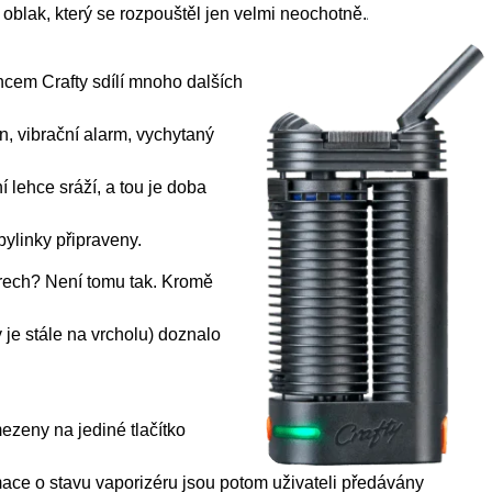
 oblak, který se rozpouštěl jen velmi neochotně.
cem Crafty sdílí mnoho dalších
in, vibrační alarm, vychytaný
í lehce sráží, a tou je doba
ylinky připraveny.
ěrech? Není tomu tak. Kromě
 je stále na vrcholu) doznalo
ezeny na jediné tlačítko
rmace o stavu vaporizéru jsou potom uživateli předávány