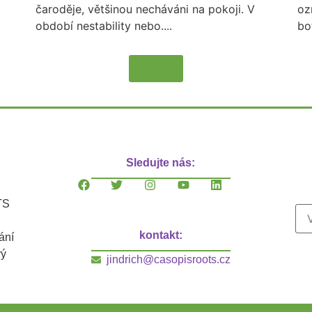
čaroděje, většinou necháváni na pokoji. V
oz
období nestability nebo....
bo
Více
Sledujte nás:
TS
kontakt:
ání
vý
jindrich@casopisroots.cz