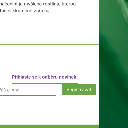
načením je myšlena rostlina, kterou
tanici skutečně zařazují...
Přihlaste se k odběru novinek: