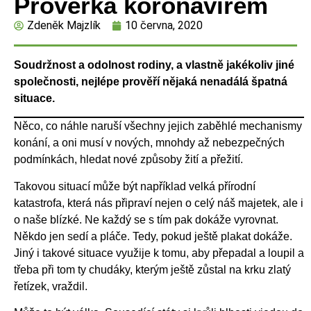
Prověrka koronavirem
Zdeněk Majzlík
10 června, 2020
Soudržnost a odolnost rodiny, a vlastně jakékoliv jiné
společnosti, nejlépe prověří nějaká nenadálá špatná
situace.
Něco, co náhle naruší všechny jejich zaběhlé mechanismy
konání, a oni musí v nových, mnohdy až nebezpečných
podmínkách, hledat nové způsoby žití a přežití.
Takovou situací může být například velká přírodní
katastrofa, která nás připraví nejen o celý náš majetek, ale i
o naše blízké. Ne každý se s tím pak dokáže vyrovnat.
Někdo jen sedí a pláče. Tedy, pokud ještě plakat dokáže.
Jiný i takové situace využije k tomu, aby přepadal a loupil a
třeba při tom ty chudáky, kterým ještě zůstal na krku zlatý
řetízek, vraždil.