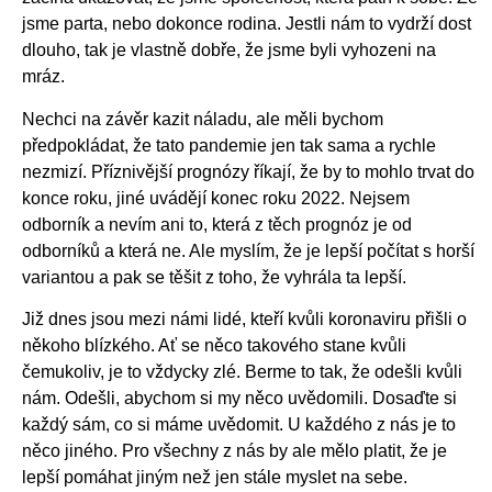
jsme parta, nebo dokonce rodina. Jestli nám to vydrží dost
dlouho, tak je vlastně dobře, že jsme byli vyhozeni na
mráz.
Nechci na závěr kazit náladu, ale měli bychom
předpokládat, že tato pandemie jen tak sama a rychle
nezmizí. Příznivější prognózy říkají, že by to mohlo trvat do
konce roku, jiné uvádějí konec roku 2022. Nejsem
odborník a nevím ani to, která z těch prognóz je od
odborníků a která ne. Ale myslím, že je lepší počítat s horší
variantou a pak se těšit z toho, že vyhrála ta lepší.
Již dnes jsou mezi námi lidé, kteří kvůli koronaviru přišli o
někoho blízkého. Ať se něco takového stane kvůli
čemukoliv, je to vždycky zlé. Berme to tak, že odešli kvůli
nám. Odešli, abychom si my něco uvědomili. Dosaďte si
každý sám, co si máme uvědomit. U každého z nás je to
něco jiného. Pro všechny z nás by ale mělo platit, že je
lepší pomáhat jiným než jen stále myslet na sebe.