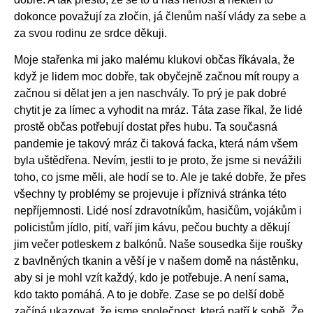
dokonce považují za zločin, já členům naší vlády za sebe a
za svou rodinu ze srdce děkuji.
Moje stařenka mi jako malému klukovi občas říkávala, že
když je lidem moc dobře, tak obyčejně začnou mít roupy a
začnou si dělat jen a jen naschvály. To prý je pak dobré
chytit je za límec a vyhodit na mráz. Táta zase říkal, že lidé
prostě občas potřebují dostat přes hubu. Ta současná
pandemie je takový mráz či taková facka, která nám všem
byla uštědřena. Nevím, jestli to je proto, že jsme si nevážili
toho, co jsme měli, ale hodí se to. Ale je také dobře, že přes
všechny ty problémy se projevuje i příznivá stránka této
nepříjemnosti. Lidé nosí zdravotníkům, hasičům, vojákům i
policistům jídlo, pití, vaří jim kávu, pečou buchty a děkují
jim večer potleskem z balkónů. Naše sousedka šije roušky
z bavlněných tkanin a věší je v našem domě na nástěnku,
aby si je mohl vzít každý, kdo je potřebuje. A není sama,
kdo takto pomáhá. A to je dobře. Zase se po delší době
začíná ukazovat, že jsme společnost, která patří k sobě. Že