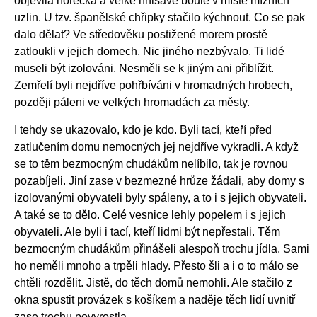
objevila horečka a velké hnisavé boule v místě mízních
uzlin. U tzv. španělské chřipky stačilo kýchnout. Co se pak
dalo dělat? Ve středověku postižené morem prostě
zatloukli v jejich domech. Nic jiného nezbývalo. Ti lidé
museli být izolováni. Nesměli se k jiným ani přiblížit.
Zemřelí byli nejdříve pohřbíváni v hromadných hrobech,
později páleni ve velkých hromadách za městy.
I tehdy se ukazovalo, kdo je kdo. Byli tací, kteří před
zatlučením domu nemocných jej nejdříve vykradli. A když
se to těm bezmocným chudákům nelíbilo, tak je rovnou
pozabíjeli. Jiní zase v bezmezné hrůze žádali, aby domy s
izolovanými obyvateli byly spáleny, a to i s jejich obyvateli.
A také se to dělo. Celé vesnice lehly popelem i s jejich
obyvateli. Ale byli i tací, kteří lidmi být nepřestali. Těm
bezmocným chudákům přinášeli alespoň trochu jídla. Sami
ho neměli mnoho a trpěli hlady. Přesto šli a i o to málo se
chtěli rozdělit. Jistě, do těch domů nemohli. Ale stačilo z
okna spustit provázek s košíkem a naděje těch lidí uvnitř
zase trochu povyrostla.