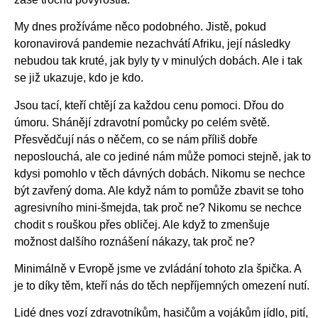
My dnes prožíváme něco podobného. Jistě, pokud
koronavirová pandemie nezachvátí Afriku, její následky
nebudou tak kruté, jak byly ty v minulých dobách. Ale i tak
se již ukazuje, kdo je kdo.
Jsou tací, kteří chtějí za každou cenu pomoci. Dřou do
úmoru. Shánějí zdravotní pomůcky po celém světě.
Přesvědčují nás o něčem, co se nám příliš dobře
neposlouchá, ale co jediné nám může pomoci stejně, jak to
kdysi pomohlo v těch dávných dobách. Nikomu se nechce
být zavřený doma. Ale když nám to pomůže zbavit se toho
agresivního mini-šmejda, tak proč ne? Nikomu se nechce
chodit s rouškou přes obličej. Ale když to zmenšuje
možnost dalšího roznášení nákazy, tak proč ne?
Minimálně v Evropě jsme ve zvládání tohoto zla špička. A
je to díky těm, kteří nás do těch nepříjemných omezení nutí.
Lidé dnes vozí zdravotníkům, hasičům a vojákům jídlo, pití,