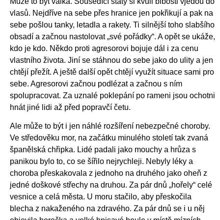
Může to být válka. Sousedící státy si kvůli blbosti vjedou do
vlasů. Nejdříve na sebe přes hranice jen pokřikují a pak na
sebe pošlou tanky, letadla a rakety. Ti silnější toho slabšího
obsadí a začnou nastolovat „své pořádky“. A opět se ukáže,
kdo je kdo. Někdo proti agresorovi bojuje dál i za cenu
vlastního života. Jiní se stáhnou do sebe jako do ulity a jen
chtějí přežít. A ještě další opět chtějí využít situace sami pro
sebe. Agresorovi začnou podlézat a začnou s ním
spolupracovat. Za uznalé poklepání po rameni jsou ochotni
hnát jiné lidi až před popravčí četu.
Ale může to být i jen náhlé rozšíření nebezpečné choroby.
Ve středověku mor, na začátku minulého století tak zvaná
španělská chřipka. Lidé padali jako mouchy a hrůza s
panikou bylo to, co se šířilo nejrychleji. Nebyly léky a
choroba přeskakovala z jednoho na druhého jako oheň z
jedné doškové střechy na druhou. Za pár dnů „hořely“ celé
vesnice a celá města. U moru stačilo, aby přeskočila
blecha z nakaženého na zdravého. Za pár dnů se i u něj