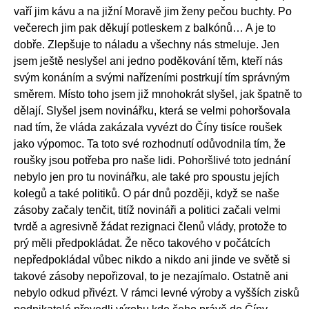
vaří jim kávu a na jižní Moravě jim ženy pečou buchty. Po
večerech jim pak děkují potleskem z balkónů… A je to
dobře. Zlepšuje to náladu a všechny nás stmeluje. Jen
jsem ještě neslyšel ani jedno poděkování těm, kteří nás
svým konáním a svými nařízeními postrkují tím správným
směrem. Místo toho jsem již mnohokrát slyšel, jak špatně to
dělají. Slyšel jsem novinářku, která se velmi pohoršovala
nad tím, že vláda zakázala vyvézt do Číny tisíce roušek
jako výpomoc. Ta toto své rozhodnutí odůvodnila tím, že
roušky jsou potřeba pro naše lidi. Pohoršlivé toto jednání
nebylo jen pro tu novinářku, ale také pro spoustu jejích
kolegů a také politiků. O pár dnů později, když se naše
zásoby začaly tenčit, titíž novináři a politici začali velmi
tvrdě a agresivně žádat rezignaci členů vlády, protože to
prý měli předpokládat. Že něco takového v počátcích
nepředpokládal vůbec nikdo a nikdo ani jinde ve světě si
takové zásoby nepořizoval, to je nezajímalo. Ostatně ani
nebylo odkud přivézt. V rámci levné výroby a vyšších zisků