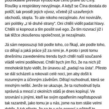
podnikatelé převedli výrobu kde čeho právě do Číny.
Roušky a respirátory nevyjímaje. A když se Čína dostala do
potíží, tak prostě jejich vývoz, včetně již uzavřených
obchodů, stopla. To ale nikoho nezajímalo. Ani novináře,
ani politiky „z té druhé strany“. Oni chtěli vidět padat hlavy.
Chtěli si kopnout a tím posílit své ego. Že tím rozvrací již i
tak těžce zkoušenou společnost, je nezajímalo.
Já sám neposuzuji lidi podle toho, co říkají, ale podle toho,
co dělají a jaká práce již za nimi je. A proto i proti tomu
dnešnímu zavedenému trendu bych chtěl naší současné
vládě velmi poděkovat. Chtěl bych jim říci, že na nich již
mnohokrát bylo vidět, že únavou až „padají na ústa“. Přesto
se dál scházeli a rokovali celé noci, jen aby došli k
rozumným a účinným závěrům. Dělají rozhodnutí, která se
mnohým nelíbí. Jenže se ukazuje, že ta rozhodnutí byla
správná a mnozí z okolních států je dnes kopírují. Ve
srovnání s jinými, kteří ke svým opatřením nepřistupovali
tak razantně, jako tomu je u nás, jsme na tom stále velmi
dobře. A tak přesto, že se to u nás nenosí a někteří to