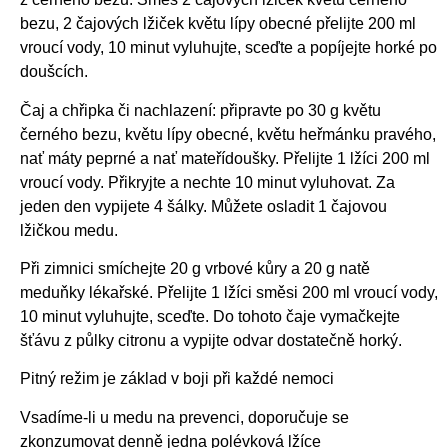
bezu, 2 čajových lžiček květu lípy obecné přelijte 200 ml
vroucí vody, 10 minut vyluhujte, sceďte a popíjejte horké po
doušcích.
Čaj a chřipka či nachlazení: připravte po 30 g květu
černého bezu, květu lípy obecné, květu heřmánku pravého,
nať máty peprné a nať mateřídoušky. Přelijte 1 lžíci 200 ml
vroucí vody. Přikryjte a nechte 10 minut vyluhovat. Za
jeden den vypijete 4 šálky. Můžete osladit 1 čajovou
lžičkou medu.
Při zimnici smíchejte 20 g vrbové kůry a 20 g natě
meduňky lékařské. Přelijte 1 lžíci směsi 200 ml vroucí vody,
10 minut vyluhujte, sceďte. Do tohoto čaje vymačkejte
šťávu z půlky citronu a vypijte odvar dostatečně horký.
Pitný režim je základ v boji při každé nemoci
Vsadíme-li u medu na prevenci, doporučuje se
zkonzumovat denně jedna polévková lžíce