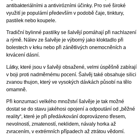
antibakteriálními a antivirózními účinky. Pro své široké
využití je populární především v podobě čaje, tinktury,
pastilek nebo koupele.
Tradiční bylinné pastilky se šalvějí pomáhají při nachlazení
a rýmě. Nálev ze šalvěje je výborný jako kloktadlo při
bolestech v krku nebo při zánětlivých onemocněních a
krvácení dásní.
Látky, které jsou v šalvěji obsažené, velmi úspěšně zabírají
v boji proti nadměrnému pocení. Šalvěj také obsahuje silici
zvanou thujon, který ve vysokých dávkách působí na tělo
omamně.
Při konzumaci velkého množství šalvěje je tak možné
dostat se do stavu jakéhosi opojení a odpoutání od „běžné
reality“, které je při předávkování doprovázeno třesem,
nevolností, zmateností, neklidem, návaly horka až
zvracením, v extrémních případech až ztrátou vědomí.