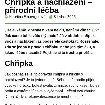
Chřipka a nachlazení –
přírodní léčba
Kateřina Empergerová
8 ledna, 2025
„Hele, kámo, dneska nikam nejdu, není mi vůbec OK“
Jak často tuhle větu slýcháte? Já v období chřipek,
viróz a nachlazení až podezřele častokrát. Rozeznáte,
zda se jedná o pravou chřipku, nebo jen rýmičku, a
jakou léčbu nasadit? Pojďme si to trochu přiblížit.
Chřipka
Jak poznat, že jej to opravdu chřipka a nikoliv o
nachlazení? Je to jednoduché. Během pár hodin přijdou
vysoké horečky, bolest svalů, zimnice, suchý kašel, bolest
hrdla a extrémní únava a vyčerpání. Léčení trvá zhruba
týden až dva, rekonvalescence je mnohem delší.