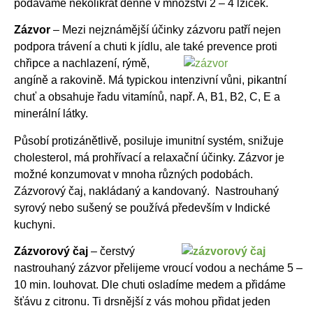
podáváme několikrát denně v množství 2 – 4 lžiček.
Zázvor
– Mezi nejznámější účinky zázvoru patří nejen
podpora trávení a chuti k jídlu, ale také
prevence proti
chřipce a nachlazení, rýmě,
angíně a rakovině. Má typickou intenzivní vůni, pikantní
chuť a obsahuje řadu vitamínů, např. A, B1, B2, C, E a
minerální látky.
Působí protizánětlivě, posiluje imunitní systém, snižuje
cholesterol, má prohřívací a relaxační účinky. Zázvor je
možné konzumovat v mnoha různých podobách.
Zázvorový čaj, nakládaný a kandovaný. Nastrouhaný
syrový nebo sušený se používá především v Indické
kuchyni.
Zázvorový čaj
– čerstvý
nastrouhaný zázvor přelijeme vroucí vodou a necháme 5 –
10 min. louhovat. Dle chuti osladíme medem a přidáme
šťávu z citronu. Ti drsnější z vás mohou přidat jeden