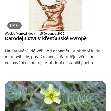
Bylinky
Wookie Morrowindová
15 července, 2026
Čarodějnictví v křesťanské Evropě
Na čarování lidé věřili od nepaměti. V období klidu a
míru byli lidé, považovaní za čaroděje, většinou
necháváni na pokoji. V období nestability nebo....