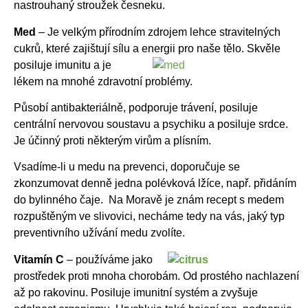
nastrouhaný stroužek česneku.
Med
– Je velkým přírodním zdrojem lehce stravitelných
cukrů, které zajištují sílu a energii pro naše
tělo. Skvěle
posiluje imunitu a je
lékem na mnohé zdravotní problémy.
Působí antibakteriálně, podporuje trávení, posiluje
centrální nervovou soustavu a psychiku a posiluje srdce.
Je účinný proti některým virům a plísním.
Vsadíme-li u medu na prevenci, doporučuje se
zkonzumovat denně jedna polévková lžíce, např. přidáním
do bylinného čaje. Na Moravě je znám recept s medem
rozpuštěným ve slivovici, necháme tedy na vás, jaký typ
preventivního užívání medu zvolíte.
Vitamín C
– používáme jako
prostředek proti mnoha chorobám. Od prostého nachlazení
až po rakovinu. Posiluje imunitní systém a zvyšuje