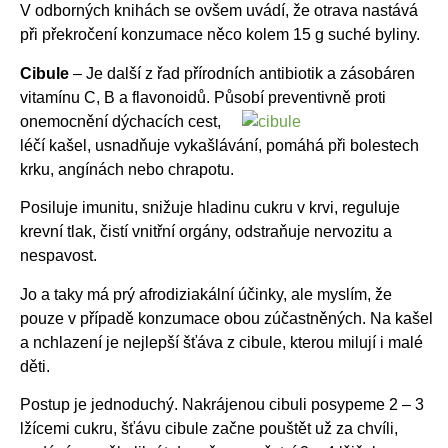
V odborných knihách se ovšem uvádí, že otrava nastává
při překročení konzumace něco kolem 15 g suché byliny.
Cibule
– Je další z řad přírodních antibiotik a zásobáren
vitamínu C, B a flavonoidů. Působí
preventivně proti
onemocnění dýchacích cest,
léčí kašel, usnadňuje vykašlávání, pomáhá při bolestech
krku, angínách nebo chrapotu.
Posiluje imunitu, snižuje hladinu cukru v krvi, reguluje
krevní tlak, čistí vnitřní orgány, odstraňuje nervozitu a
nespavost.
Jo a taky má prý afrodiziakální účinky, ale myslím, že
pouze v případě konzumace obou zúčastněných. Na kašel
a nchlazení je nejlepší šťáva z cibule, kterou milují i malé
děti.
Postup je jednoduchý. Nakrájenou cibuli posypeme 2 – 3
lžícemi cukru, šťávu cibule začne pouštět už za chvíli,