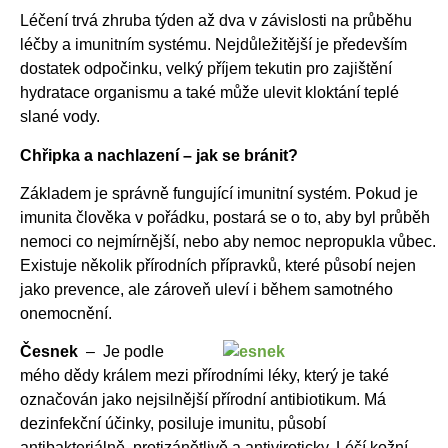
Léčení trvá zhruba týden až dva v závislosti na průběhu
léčby a imunitním systému. Nejdůležitější je především
dostatek odpočinku, velký příjem tekutin pro zajištění
hydratace organismu a také může ulevit kloktání teplé
slané vody.
Chřipka a nachlazení – jak se bránit?
Základem je správně fungující imunitní systém. Pokud je
imunita člověka v pořádku, postará se o to, aby byl průběh
nemoci co nejmírnější, nebo aby nemoc nepropukla vůbec.
Existuje několik přírodních přípravků, které působí nejen
jako prevence, ale zároveň uleví i během samotného
onemocnění.
Česnek
– Je podle
mého dědy králem mezi přírodními léky, který je také
označován jako nejsilnější přírodní antibiotikum. Má
dezinfekční účinky, posiluje imunitu, působí
antibakteriálně, protizánětlivě a antiviroticky. Léčí kožní