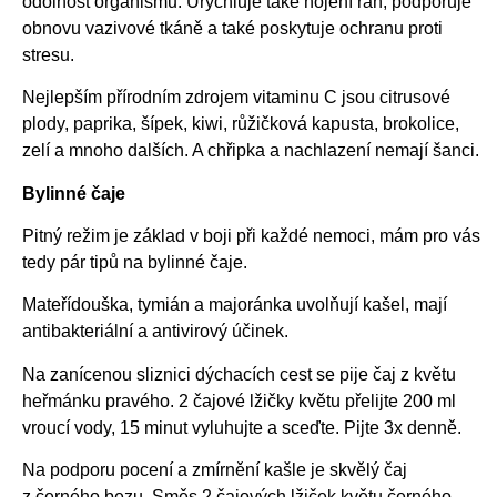
odolnost organismu. Urychluje také hojení ran, podporuje
obnovu vazivové tkáně a také poskytuje ochranu proti
stresu.
Nejlepším přírodním zdrojem vitaminu C jsou citrusové
plody, paprika, šípek, kiwi, růžičková kapusta, brokolice,
zelí a mnoho dalších. A chřipka a nachlazení nemají šanci.
Bylinné čaje
Pitný režim je základ v boji při každé nemoci, mám pro vás
tedy pár tipů na bylinné čaje.
Mateřídouška, tymián a majoránka uvolňují kašel, mají
antibakteriální a antivirový účinek.
Na zanícenou sliznici dýchacích cest se pije čaj z květu
heřmánku pravého. 2 čajové lžičky květu přelijte 200 ml
vroucí vody, 15 minut vyluhujte a sceďte. Pijte 3x denně.
Na podporu pocení a zmírnění kašle je skvělý čaj
z černého bezu. Směs 2 čajových lžiček květu černého