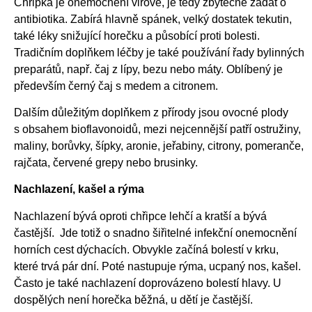
Chřipka je onemocnění virové, je tedy zbytečné žádat o
antibiotika. Zabírá hlavně spánek, velký dostatek tekutin,
také léky snižující horečku a působící proti bolesti.
Tradičním doplňkem léčby je také používání řady bylinných
preparátů, např. čaj z lípy, bezu nebo máty. Oblíbený je
především černý čaj s medem a citronem.
Dalším důležitým doplňkem z přírody jsou ovocné plody
s obsahem bioflavonoidů, mezi nejcennější patří ostružiny,
maliny, borůvky, šípky, aronie, jeřabiny, citrony, pomeranče,
rajčata, červené grepy nebo brusinky.
Nachlazení, kašel a rýma
Nachlazení bývá oproti chřipce lehčí a kratší a bývá
častější. Jde totiž o snadno šiřitelné infekční onemocnění
horních cest dýchacích. Obvykle začíná bolestí v krku,
které trvá pár dní. Poté nastupuje rýma, ucpaný nos, kašel.
Často je také nachlazení doprovázeno bolestí hlavy. U
dospělých není horečka běžná, u dětí je častější.