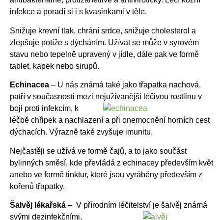
infekce a poradí si i s kvasinkami v těle.
Snižuje krevní tlak, chrání srdce, snižuje cholesterol a
zlepšuje potíže s dýcháním. Užívat se může v syrovém
stavu nebo tepelně upravený v jídle, dále pak ve formě
tablet, kapek nebo sirupů.
Echinacea
– U nás známá také jako třapatka nachová,
patří v současnosti mezi nejužívanější
léčivou rostlinu v
boji proti infekcím, k
léčbě chřipek a nachlazení a při onemocnění horních cest
dýchacích. Výrazně také zvyšuje imunitu.
Nejčastěji se užívá ve formě čajů, a to jako součást
bylinných směsí, kde převládá z echinacey především květ
anebo ve formě tinktur, které jsou vyráběny především z
kořenů třapatky.
Šalvěj lékařská
– V přírodním léčitelství je šalvěj známá
svými dezinfekčními,