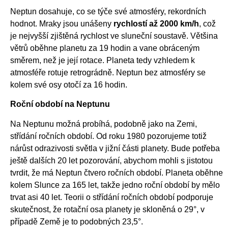
Neptun dosahuje, co se týče své atmosféry, rekordních
hodnot. Mraky jsou unášeny
rychlostí až 2000 km/h
, což
je nejvyšší zjištěná rychlost ve sluneční soustavě. Většina
větrů oběhne planetu za 19 hodin a vane obráceným
směrem, než je její rotace. Planeta tedy vzhledem k
atmosféře rotuje retrográdně. Neptun bez atmosféry se
kolem své osy otočí za 16 hodin.
Roční období na Neptunu
Na Neptunu možná probíhá, podobně jako na Zemi,
střídání ročních období. Od roku 1980 pozorujeme totiž
nárůst odrazivosti světla v jižní části planety. Bude potřeba
ještě dalších 20 let pozorování, abychom mohli s jistotou
tvrdit, že má Neptun čtvero ročních období. Planeta oběhne
kolem Slunce za 165 let, takže jedno roční období by mělo
trvat asi 40 let. Teorii o střídání ročních období podporuje
skutečnost, že rotační osa planety je skloněná o 29°, v
případě Země je to podobných 23,5°.