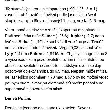
Již starověký astronom Hipparchos (190–125 př. n. l.)
zavedl hrubé rozdělení hvězd podle jasnosti do šesti
skupin, zvaných třídy: nejjasnější 1. mag, nejslabší 6. mag.
Velmi jasné objekty se označují zápornou magnitudou.
Patří sem třeba naše
Slunce
(–26,6),
Jupiter
(–2,7) nebo
hvězda
Sirius
(–1,46) ze souhvězdí Velkého psa. Téměř
nulovou magnitudu má hvězda Vega (0,03) ze souhvězdí
Lyry
, 1,47 má
Saturn
a 1,84
Mars
. Objekty s magnitudou 3
a vyšší jsou okem pozorovatelné už jen mimo zalidněnou
oblast bez světelného znečištění. Lidským okem se dají
pozorovat objekty zhruba do 6,5 mag.
Neptun
může mít za
nejjasnějších podmínek 7,78 mag a bylo by ho možné vidět
pouhým okem, avšak při extrémně příznivém počasí a na
supertmavém pozorovacím místě.
Deneb Polaris
Deneb se jednoho dne stane ukazatelem Severu.