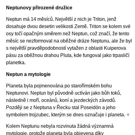
Neptunovy přirozené družice
Neptun má 14 měsíců. Největší z nich je Triton, jenž
dosahuje dvou desetin velikosti Země. Triton se kolem své
osy točí opačným směrem než Neptun, což značí, že tento
měsíc se nezformoval na oběžné dráze Neptunu, ale že byl
s největší pravděpodobností vytažen z oblasti Kuiperova
pásu za oběžnou drahou Pluta, kde fungoval jako trpasličí
planetka.
Neptun a mytologie
Planeta byla pojmenována po starořímském bohu
Neptunovi. Neptun byl původně uctíván jako bůh toků,
následně i moří, oceánů, koní a jezdeckých závodů.
Později se z Neptuna v Řecku stal Poseidón a jeho
symbolem trojzubec, kterým se dnes označuje i planeta. ♆
Kolem Neptunu nebyla rozvinuta žádná významná
mytologie, protože planeta byla objevena díky