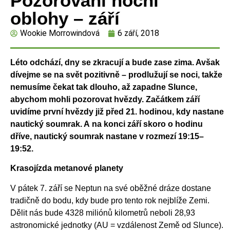
Pozorování noční
oblohy – září
Wookie Morrowindová
6 září, 2018
Léto odchází, dny se zkracují a bude zase zima. Avšak
dívejme se na svět pozitivně –
prodlužují se noci, takže
nemusíme čekat tak dlouho, až zapadne Slunce,
abychom mohli pozorovat
hvězdy. Začátkem září
uvidíme první hvězdy již před 21. hodinou, kdy nastane
nautický soumrak. A
na konci září skoro o hodinu
dříve, nautický soumrak nastane v rozmezí 19:15–
19:52.
Krasojízda metanové planety
V pátek 7. září se Neptun na své oběžné dráze dostane
tradičně do bodu, kdy bude pro tento rok nejblíže Zemi.
Dělit nás bude 4328 miliónů kilometrů neboli 28,93
astronomické jednotky (AU = vzdálenost Země od Slunce).