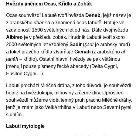
Hvězdy jménem Ocas, Křídlo a Zobák
Ocas souhvězdí Labutě tvoří hvězda
Deneb
, jejíž název je
z arabského
dhaneb
a znamená ocas labutě. Rotuje ve
vzdálenosti 1500 světelných let od nás. Dále dvojhvězda
Albireo
je v překladu zobák. Hrudník Labutě tvoří skoro
2000 světelných let vzdálený
Sadir
(
ṣadr
je arabsky hruď)
a loket pravého křídla ztvárňuje
Gienah
(z arabského
al
janāħ
– křídlo). Ostatní hlavní hvězdy se pak většinou
jmenují pouze písmeny řecké abecedy (Delta Cygni,
Epsilon Cygni…).
Labutí prochází Mléčná dráha, z toho důvodu je souhvězdí
hojné na hvězdokupy, mlhoviny a černé díry. Uprostřed
souhvězdí můžeme vidět temný pruh prachu Mléčné dráhy,
jenž je znám jako Velká trhlina v Labuti nebo Severní pytel
s uhlím.
Labutí mytologie