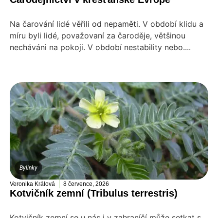
Na čarování lidé věřili od nepaměti. V období klidu a
míru byli lidé, považovaní za čaroděje, většinou
necháváni na pokoji. V období nestability nebo....
Bylinky
Veronika Králová
8 července, 2026
Kotvičník zemní (Tribulus terrestris)
Kotvičník zemní se u nás i v zahraníčí může setkat s