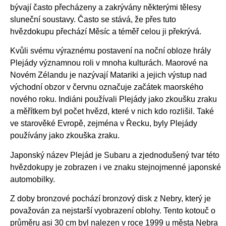
bývají často přecházeny a zakrývány některými tělesy
sluneční soustavy. Často se stává, že přes tuto
hvězdokupu přechází Měsíc a téměř celou ji překrývá.
Kvůli svému výraznému postavení na noční obloze hrály
Plejády významnou roli v mnoha kulturách. Maorové na
Novém Zélandu je nazývají Matariki a jejich výstup nad
východní obzor v červnu označuje začátek maorského
nového roku. Indiáni používali Plejády jako zkoušku zraku
a měřítkem byl počet hvězd, které v nich kdo rozlišil. Také
ve starověké Evropě, zejména v Řecku, byly Plejády
používány jako zkouška zraku.
Japonský název Plejád je Subaru a zjednodušený tvar této
hvězdokupy je zobrazen i ve znaku stejnojmenné japonské
automobilky.
Z doby bronzové pochází bronzový disk z Nebry, který je
považován za nejstarší vyobrazení oblohy. Tento kotouč o
průměru asi 30 cm byl nalezen v roce 1999 u města Nebra