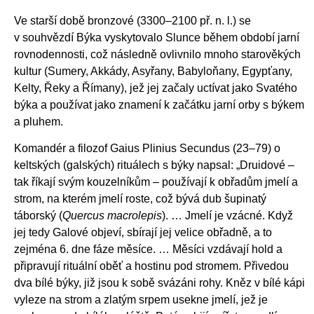
Ve starší době bronzové (3300–2100 př. n. l.) se
v souhvězdí Býka vyskytovalo Slunce během období jarní
rovnodennosti, což následně ovlivnilo mnoho starověkých
kultur (Sumery, Akkády, Asyřany, Babyloňany, Egypťany,
Kelty, Řeky a Římany), jež jej začaly uctívat jako Svatého
býka a používat jako znamení k začátku jarní orby s býkem
a pluhem.
Komandér a filozof Gaius Plinius Secundus (23–79) o
keltských (galských) rituálech s býky napsal: „Druidové –
tak říkají svým kouzelníkům – používají k obřadům jmelí a
strom, na kterém jmelí roste, což bývá dub šupinatý
táborský (
Quercus macrolepis
). … Jmelí je vzácné. Když
jej tedy Galové objeví, sbírají jej velice obřadně, a to
zejména 6. dne fáze měsíce. … Měsíci vzdávají hold a
připravují rituální oběť a hostinu pod stromem. Přivedou
dva bílé býky, již jsou k sobě svázáni rohy. Kněz v bílé kápi
vyleze na strom a zlatým srpem usekne jmelí, jež je