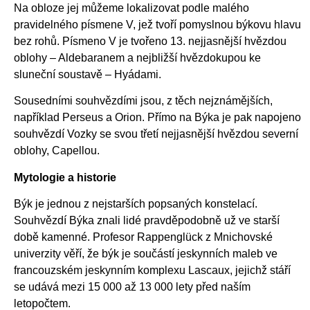
Na obloze jej můžeme lokalizovat podle malého
pravidelného písmene V, jež tvoří pomyslnou býkovu hlavu
bez rohů. Písmeno V je tvořeno 13. nejjasnější hvězdou
oblohy – Aldebaranem a nejbližší hvězdokupou ke
sluneční soustavě – Hyádami.
Sousedními souhvězdími jsou, z těch nejznámějších,
například Perseus a Orion. Přímo na Býka je pak napojeno
souhvězdí Vozky se svou třetí nejjasnější hvězdou severní
oblohy, Capellou.
Mytologie a historie
Býk je jednou z nejstarších popsaných konstelací.
Souhvězdí Býka znali lidé pravděpodobně už ve starší
době kamenné. Profesor Rappenglück z Mnichovské
univerzity věří, že býk je součástí jeskynních maleb ve
francouzském jeskynním komplexu Lascaux, jejichž stáří
se udává mezi 15 000 až 13 000 lety před naším
letopočtem.