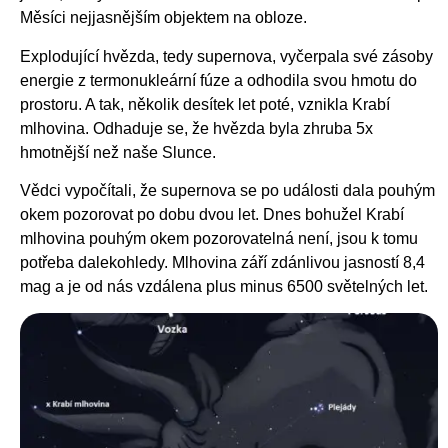
Měsíci nejjasnějším objektem na obloze.
Explodující hvězda, tedy supernova, vyčerpala své zásoby
energie z termonukleární fúze a odhodila svou hmotu do
prostoru. A tak, několik desítek let poté, vznikla Krabí
mlhovina. Odhaduje se, že hvězda byla zhruba 5x
hmotnější než naše Slunce.
Vědci vypočítali, že supernova se po události dala pouhým
okem pozorovat po dobu dvou let. Dnes bohužel Krabí
mlhovina pouhým okem pozorovatelná není, jsou k tomu
potřeba dalekohledy. Mlhovina září zdánlivou jasností 8,4
mag a je od nás vzdálena plus minus 6500 světelných let.