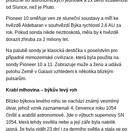
přibližně 80 astronomických jednotek a 2x delší vzdálenost
od Slunce, než je Pluto.
Pioneer 10 směřuje ven ze sluneční soustavy a míří ke
hvězdě Aldebaran v souhvězdí Býka rychlostí 2,6 AU za
rok. Pokud sonda nikde neztroskotá, měla by k hvězdě
dorazit zhruba za 2 miliony let.
Na palubě sondy je klasická destička s poselstvím pro
případné mimozemské civilizace, která byla použita na
sondy Pioneer 10 a 11. Zobrazuje muže a ženu a udává
polohu Země v Galaxii vzhledem k několika blízkým
pulsarům.
Krabí mlhovina – býkův levý roh
Blízko býkova levého rohu se nachází známý vesmírný
útvar, jehož vznik zaznamenali 4. července roku 1054
čínští a arabští astronomové. Jde o výbuch supernovy SN
1054, která tehdy osvítila nebe a její záře byla natolik
jasná, že byla vidět 23 dní i za denního světla a stala se po