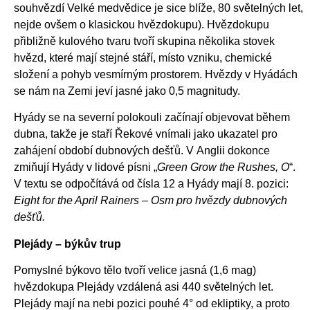
souhvězdí Velké medvědice je sice blíže, 80 světelných let,
nejde ovšem o klasickou hvězdokupu). Hvězdokupu
přibližně kulového tvaru tvoří skupina několika stovek
hvězd, které mají stejné stáří, místo vzniku, chemické
složení a pohyb vesmírným prostorem. Hvězdy v Hyádách
se nám na Zemi jeví jasné jako 0,5 magnitudy.
Hyády se na severní polokouli začínají objevovat během
dubna, takže je staří Řekové vnímali jako ukazatel pro
zahájení období dubnových dešťů. V Anglii dokonce
zmiňují Hyády v lidové písni „
Green Grow the Rushes, O
“.
V textu se odpočítává od čísla 12 a Hyády mají 8. pozici:
Eight for the April Rainers
– Osm pro hvězdy dubnových
dešťů.
Plejády – býkův trup
Pomyslné býkovo tělo tvoří velice jasná (1,6 mag)
hvězdokupa Plejády vzdálená asi 440 světelných let.
Plejády mají na nebi pozici pouhé 4° od ekliptiky, a proto