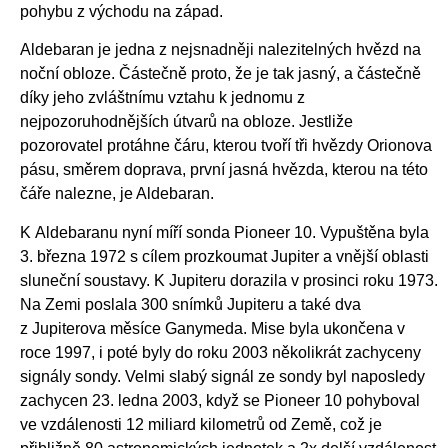
pohybu z východu na západ.
Aldebaran je jedna z nejsnadněji nalezitelných hvězd na
noční obloze. Částečně proto, že je tak jasný, a částečně
díky jeho zvláštnímu vztahu k jednomu z
nejpozoruhodnějších útvarů na obloze. Jestliže
pozorovatel protáhne čáru, kterou tvoří tři hvězdy Orionova
pásu, směrem doprava, první jasná hvězda, kterou na této
čáře nalezne, je Aldebaran.
K Aldebaranu nyní míří sonda Pioneer 10. Vypuštěna byla
3. března 1972 s cílem prozkoumat Jupiter a vnější oblasti
sluneční soustavy. K Jupiteru dorazila v prosinci roku 1973.
Na Zemi poslala 300 snímků Jupiteru a také dva
z Jupiterova měsíce Ganymeda. Mise byla ukončena v
roce 1997, i poté byly do roku 2003 několikrát zachyceny
signály sondy. Velmi slabý signál ze sondy byl naposledy
zachycen 23. ledna 2003, když se Pioneer 10 pohyboval
ve vzdálenosti 12 miliard kilometrů od Země, což je