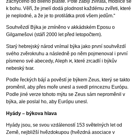
zachyceno do bílého pláště. Poté zabijí zvířata, modlíce se
k bohu. Věří, že jmelí dodá plodnost každému zvířeti, které
je neplodné, a že je to protilátka proti všem jedům.“
Souhvězdí Býka je zmíněno v akkádském Eposu o
Gilgamešovi (stáří 2000 let před letopočtem).
Starý hebrejský národ vnímal býka jako první souhvězdí
svého zvěrokruhu a následně po něm pojmenoval i první
písmeno své abecedy, Aleph א, které zrcadlí i býkův
nebeský tvar.
Podle řeckých bájí a pověstí je býkem Zeus, který se takto
proměnil, aby přes moře unesl a svedl princeznu Európu.
Podle jiné verze tohoto mýtu se Zeus sám neproměnil v
býka, ale poslal ho, aby Európu unesl.
Hyády – býkova hlava
Hyády jsou, se svou vzdáleností 153 světelných let od
Země, nejbližší hvězdokupou (hvězdná asociace v