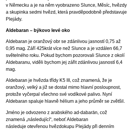
v Německu a je na něm vyobrazeno Slunce, Měsíc, hvězdy
a skupinka sedmi hvězd, která pravděpodobně představuje
Plejády.
Aldebaran – býkovo levé oko
Aldebaran je oranžový obr se zdánlivou jasností 0,75 až
0,95 mag. Září 425krát více než Slunce a je vzdálen 66,7
světelného roku. Pokud bychom pozorovali Slunce z okolí
Aldebaranu, viděli bychom jej zářit zdánlivou jasností 6,4
mag.
Aldebaran je hvězda třídy K5 III, což znamená, že je
oranžový, velký a již se dostal mimo hlavní posloupnost,
protože vyčerpal všechno své vodíkové palivo. Nyní
Aldebaran spaluje hlavně hélium a jeho průměr se zvětšil.
Jméno je odvozeno z arabského ad-dabarān, což
znamená „následující“, neboť Aldebaran
následuje otevřenou hvězdokupu Plejády při denním