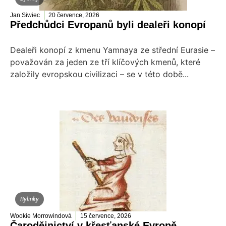
Jan Siwiec
20 července, 2026
Předchůdci Evropanů byli dealeři konopí
Dealeři konopí z kmenu Yamnaya ze střední Eurasie –
považován za jeden ze tří klíčových kmenů, které
založily evropskou civilizaci – se v této době...
Bylinky
Wookie Morrowindová
15 července, 2026
Čarodějnictví v křesťanské Evropě