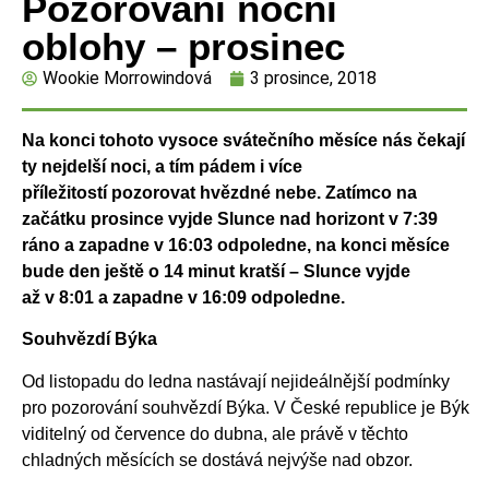
Pozorování noční
oblohy – prosinec
Wookie Morrowindová
3 prosince, 2018
Na konci tohoto vysoce svátečního měsíce nás čekají
ty nejdelší noci, a tím pádem i více
příležitostí
pozorovat hvězdné nebe. Zatímco na
začátku prosince vyjde Slunce nad horizont v 7:39
ráno a
zapadne v 16:03 odpoledne, na konci měsíce
bude den ještě o 14 minut kratší – Slunce vyjde
až
v 8:01 a zapadne v 16:09 odpoledne.
Souhvězdí Býka
Od listopadu do ledna nastávají nejideálnější podmínky
pro pozorování souhvězdí Býka. V České republice je Býk
viditelný od července do dubna, ale právě v těchto
chladných měsících se dostává nejvýše nad obzor.