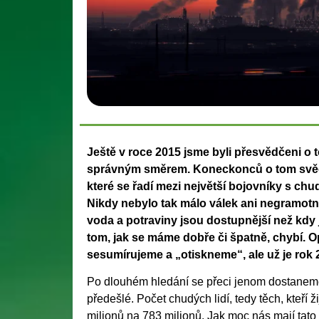
Ještě v roce 2015 jsme byli přesvědčeni o 
správným směrem. Koneckonců o tom svědč
které se řadí mezi největší bojovníky s chud
Nikdy nebylo tak málo válek ani negramotn
voda a potraviny jsou dostupnější než kdy 
tom, jak se máme dobře či špatně, chybí. Op
sesumírujeme a „otiskneme“, ale už je rok 
Po dlouhém hledání se přeci jenom dostaneme i 
předešlé. Počet chudých lidí, tedy těch, kteří
milionů na 783 milionů. Jak moc nás mají tato 