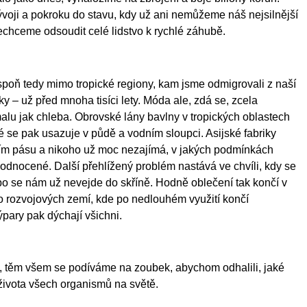
ývoji a pokroku do stavu, kdy už ani nemůžeme náš nejsilnější
echceme odsoudit celé lidstvo k rychlé záhubě.
poň tedy mimo tropické regiony, kam jsme odmigrovali z naší
 – už před mnoha tisíci lety. Móda ale, zdá se, zcela
lu jak chleba. Obrovské lány bavlny v tropických oblastech
 se pak usazuje v půdě a vodním sloupci. Asijské fabriky
ícím pásu a nikoho už moc nezajímá, v jakých podmínkách
ohodnocené. Další přehlížený problém nastává ve chvíli, kdy se
bo se nám už nevejde do skříně. Hodně oblečení tak končí v
 do rozvojových zemí, kde po nedlouhém využití končí
pary pak dýchají všichni.
ty, těm všem se podíváme na zoubek, abychom odhalili, jaké
 života všech organismů na světě.