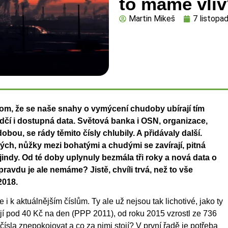
to máme vli
Martin Mikeš
7 listopa
tom, že se naše snahy o vymýcení chudoby ubírají tím
í i dostupná data. Světová banka i OSN,
organizace,
obou, se rády těmito čísly chlubily. A přidávaly další.
ých, nůžky mezi bohatými a chudými se zavírají, pitná
jindy. Od té doby uplynuly bezmála tři roky a nová data o
ravdu je ale nemáme? Jistě, chvíli trvá, než to vše
2018.
k aktuálnějším číslům. Ty ale už nejsou tak lichotivé, jako ty
 žijí pod 40 Kč na den (PPP 2011), od roku 2015 vzrostl ze 736
čísla znepokojovat a co za nimi stojí? V první řadě je potřeba