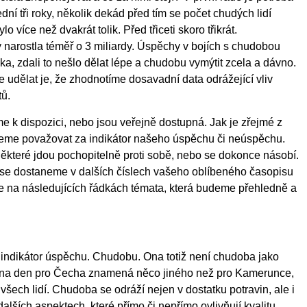
dní tři roky, několik dekád před tím se počet chudých lidí
lo více než dvakrát tolik. Před třiceti skoro třikrát.
narostla téměř o 3 miliardy. Úspěchy v bojích s chudobou
zka, zdali to nešlo dělat lépe a chudobu vymýtit zcela a dávno.
udělat je, že zhodnotíme dosavadní data odrážející vliv
tů.
 k dispozici, nebo jsou veřejně dostupná. Jak je zřejmé z
eme považovat za indikátor našeho úspěchu či neúspěchu.
Některé jdou pochopitelně proti sobě, nebo se dokonce násobí.
se dostaneme v dalších číslech vašeho oblíbeného časopisu
 na následujících řádkách témata, která budeme přehledně a
áš indikátor úspěchu. Chudobu. Ona totiž není chudoba jako
č na den pro Čecha znamená něco jiného než pro Kamerunce,
 všech lidí. Chudoba se odráží nejen v dostatku potravin, ale i
alších aspektech, které přímo či nepřímo ovlivňují kvalitu