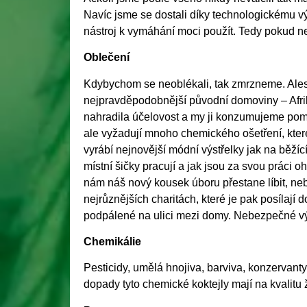
Navíc jsme se dostali díky technologickému v
nástroj k vymáhání moci použít. Tedy pokud n
Oblečení
Kdybychom se neoblékali, tak zmrzneme. Ales
nejpravděpodobnější původní domoviny – Afriky
nahradila účelovost a my ji konzumujeme poma
ale vyžadují mnoho chemického ošetření, které
vyrábí nejnovější módní výstřelky jak na běž
místní šičky pracují a jak jsou za svou práci 
nám náš nový kousek úboru přestane líbit, ne
nejrůznějších charitách, které je pak posílají
podpálené na ulici mezi domy. Nebezpečné vý
Chemikálie
Pesticidy, umělá hnojiva, barviva, konzervan
dopady tyto chemické koktejly mají na kvalitu