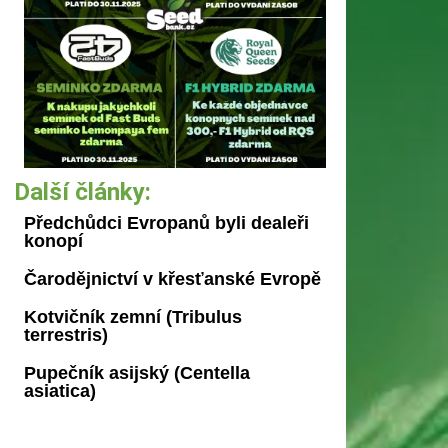
Další články:
Předchůdci Evropanů byli dealeři
konopí
Čarodějnictví v křesťanské Evropě
Kotvičník zemní (Tribulus
terrestris)
Pupečník asijský (Centella
asiatica)