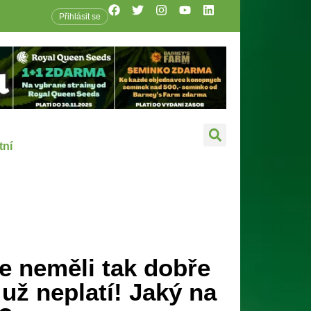
Přihlásit se
tní
e neměli tak dobře
 už neplatí! Jaký na