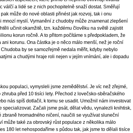
 válčí a lidé se z nich pochopitelně snaží dostat. Směřují
ak může do nové oblasti přinést jak rozvoj, tak i onu
 si mnozí myslí. Vymanění z chudoby může znamenat zlepšení
ěli učinit okamžitě, tzn. každému člověku na světě zajistit
bilionu korun ročně. A to přitom počítáme s předpokladem, že
á ani korunu. Ona částka je o něco málo menší, než je roční
. Chudoba by se samozřejmě nedala měřit, kdyby nebylo
ými a chudými hraje roli nejen v jejím vnímání, ale i dopadu
dskou populaci, vymysleli jsme zemědělství. Je víc než zřejmé,
o zhruba před 10 tisíci lety. Přechod z lovečsko-sběračského
o nás spíš dotlačil, k tomu se usadit. Umožnil nám investovat
specializovat. Začali jsme psát, dělat vědu, vynalezli knihtisk,
né zbraně hromadného ničení, naučili se využívat sluneční
ví může také za obrovský růst populace z několika málo
s 180 let nehospodaříme s půdou tak, jak jsme to dělali tisíce