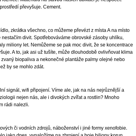
prostředí převyšuje. Cement.
jídlo, zkrátka všechno, co můžeme převézt z místa A na místo
e nestačím divit. Spotřebováváme obrovské zásoby uhlíku,
ly miliony let. Nemůžeme se pak moc divit, že se koncentrace
šuje. A to, jak asi už tušíte, může dlouhodobě ovlivňovat klima
d zvaný biopaliva a nekonečné plantáže palmy olejné nebo
než by se mohlo zdát.
í signál, wifi připojení. Víme ale, jak na nás nejrůznější a
iologii nejen nás, ale i divokých zvířat a rostlin? Mnoho
 rádi nalezli.
nových či vodních zdrojů, náboženství i jiné formy xenofobie.
lo jako dnes, vynaložíme na zbrojení a boje biliony korun.