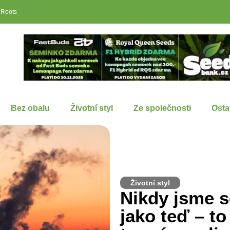
 Roots
Bez obalu
Životní styl
Ze společnosti
Osta
Životní styl
Nikdy jsme s
jako teď – to