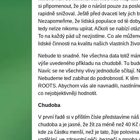
si připomenout, že jde o nárůst pouze za posle
rapidně snižoval. Ještě před dvaceti lety jich by
Nezapomeňme, že lidská populace od té doby 
tedy nelze nikomu upírat. Ačkoli se nabízí otá
To na každý pád už nezjistíme. Co ale můžeme 
lidské činnosti na kvalitu našich vlastních živo
Nebude to snadné. Ne všechna data totiž máme
výše uvedeného příkladu na chudobě. Tu bud
Navíc se ne všechny vlivy jednoduše sčítají. 
Nebudeme teď zabíhat do podrobností. K těm 
ROOTS. Abychom vás ale navnadili, nastíníme
co nejobjektivněji hodnotit.
Chudoba
V první řadě si v příštím čísle představíme n
chudoba a je jasné, že žít za méně než 40 K
kde za částku menší, než je tato, žije polovina
vzdělání, ve zdravotní péči, bezpečí a mnoha d