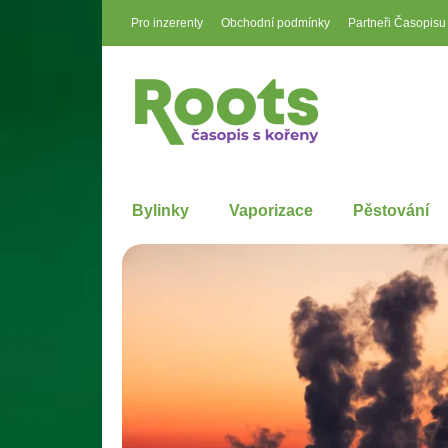
Pro inzerenty
Obchodní podmínky
Partneři Časopisu
Bylinky
Vaporizace
Pěstování