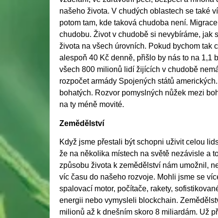
našeho života. V chudých oblastech se také víc
potom tam, kde taková chudoba není. Migrace p
chudobu. Život v chudobě si nevybíráme, jak
života na všech úrovních. Pokud bychom tak cht
alespoň 40 Kč denně, přišlo by nás to na 1,1 
všech 800 milionů lidí žijících v chudobě nem
rozpočet armády Spojených států amerických
bohatých. Rozvor pomyslných nůžek mezi bohat
na ty méně movité.
Zemědělství
Když jsme přestali být schopni uživit celou li
že na několika místech na světě nezávisle a t
způsobu života k zemědělství nám umožnil, neb
víc času do našeho rozvoje. Mohli jsme se více 
spalovací motor, počítače, rakety, sofistikova
energii nebo vymysleli blockchain. Zemědělst
milionů až k dnešním skoro 8 miliardám. Už pře