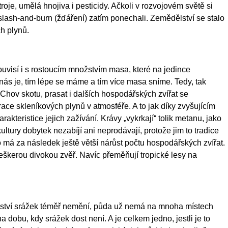
troje, umělá hnojiva i pesticidy. Ačkoli v rozvojovém světě si
lash-and-burn (žďáření) zatím ponechali. Zemědělství se stalo
h plynů.
 souvisí i s rostoucím množstvím masa, které na jedince
ás je, tím lépe se máme a tím více masa sníme. Tedy, tak
Chov skotu, prasat i dalších hospodářských zvířat se
ce skleníkových plynů v atmosféře. A to jak díky zvyšujícím
akteristice jejich zažívání. Krávy „vykrkají“ tolik metanu, jako
kultury dobytek nezabíjí ani neprodávají, protože jim to tradice
 má za následek ještě větší nárůst počtu hospodářských zvířat.
eškerou divokou zvěř. Navíc přeměňují tropické lesy na
žství srážek téměř nemění, půda už nemá na mnoha místech
dobu, kdy srážek dost není. A je celkem jedno, jestli je to