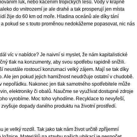
váním luk, nebo kácením tropických lesů. Vody v krajině
leko do vnitrozemí je ale drahé a tak prosperují jen místa
dí žije do 60 km od moře. Hladina oceánů ale díky tání
oc, a pokud se s touto proměnou nedokážeme popasovat, nic nás
ál víc v nabídce? Je naivní si myslet, že nám kapitalistické
čný tlak na konzumenty, aby svou spotřebu rapidně snížili.
aší neustále rostoucí konzumaci velký zájem. Mají se tak díky
. Ale jen pokud jejich hamižnost neudržuje ostatní v chudobě.
o v nepořádku. Nakonec jen tlak samotného spotřebitele může
ravin, elektroniky či obalů. Naučme se využívat dostupné zdroje
 toho vyrobíme. Moc toho vyhodíme. Recyklace to nevyřeší,
en zvyšuje dopady daného produktu na životní prostředí.
 je velký rozdíl. Tak jako tak nám život určitě zpříjemní
 ložnice. Materiálů na stavbu našich ubikací je nespočet.