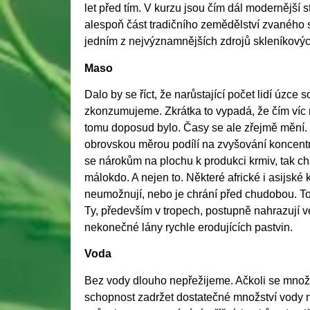
let před tím. V kurzu jsou čím dál modernější s
alespoň část tradičního zemědělství zvaného s
jedním z nejvýznamnějších zdrojů skleníkovýc
Maso
Dalo by se říct, že narůstající počet lidí úzce
zkonzumujeme. Zkrátka to vypadá, že čím víc n
tomu doposud bylo. Časy se ale zřejmě mění. 
obrovskou měrou podílí na zvyšování koncentra
se nárokům na plochu k produkci krmiv, tak char
málokdo. A nejen to. Některé africké i asijské 
neumožnují, nebo je chrání před chudobou. To
Ty, především v tropech, postupně nahrazují v
nekonečné lány rychle erodujících pastvin.
Voda
Bez vody dlouho nepřežijeme. Ačkoli se mno
schopnost zadržet dostatečné množství vody na 