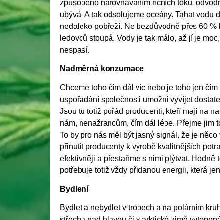
způsobeno narovnáváním říčních toků, odvodňo
ubývá. A tak odsolujeme oceány. Tahat vodu da
nedaleko pobřeží. Ne bezdůvodně přes 60 % li
ledovců stoupá. Vody je tak málo, až jí je m
nespasí.
Nadměrná konzumace
Chceme toho čím dál víc nebo je toho jen čím d
uspořádání společnosti umožní vyvíjet dostate
Jsou tu totiž pořád producenti, kteří mají na n
nám, nenažrancům, čím dál lépe. Přejme jim to
To by pro nás měl být jasný signál, že je něc
přinutit producenty k výrobě kvalitnějších pot
efektivněji a přestaňme s nimi plýtvat. Hodně
potřebuje totiž vždy přidanou energii, která j
Bydlení
Bydlet a nebydlet v tropech a na polárním kruhu
střecha nad hlavou či v arktické zimě vytopená