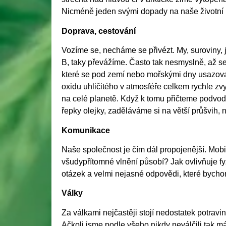
Nicméně jeden svými dopady na naše životní 
Doprava, cestování
Vozíme se, necháme se přivézt. My, suroviny, 
B, taky převážíme. Často tak nesmyslně, až s
které se pod zemí nebo mořskými dny usazova
oxidu uhličitého v atmosféře celkem rychle zvy
na celé planetě. Když k tomu přičteme podvo
řepky olejky, zaděláváme si na větší průšvih, 
Komunikace
Naše společnost je čím dál propojenější. Mobiln
všudypřítomné vlnění působí? Jak ovlivňuje fyz
otázek a velmi nejasné odpovědi, které bychom
Války
Za válkami nejčastěji stojí nedostatek potravi
Ačkoli jsme podle všeho nikdy neválčili tak má