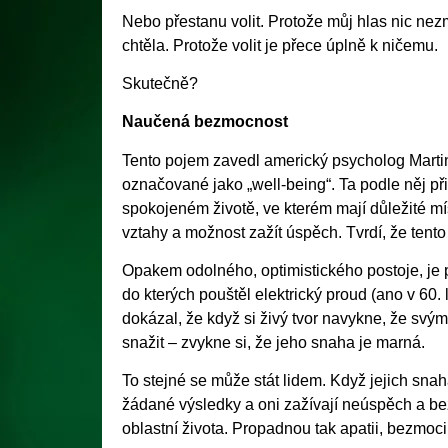
Nebo přestanu volit. Protože můj hlas nic nez
chtěla. Protože volit je přece úplně k ničemu.
Skutečně?
Naučená bezmocnost
Tento pojem zavedl americký psycholog Marti
označované jako „well-being“. Ta podle něj př
spokojeném životě, ve kterém mají důležité mí
vztahy a možnost zažít úspěch. Tvrdí, že tento 
Opakem odolného, optimistického postoje, je p
do kterých pouštěl elektrický proud (ano v 60.
dokázal, že když si živý tvor navykne, že svý
snažit – zvykne si, že jeho snaha je marná.
To stejné se může stát lidem. Když jejich snaha
žádané výsledky a oni zažívají neúspěch a be
oblastní života. Propadnou tak apatii, bezmoci