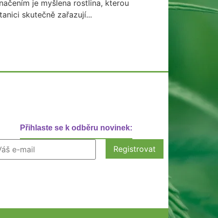
načením je myšlena rostlina, kterou
tanici skutečně zařazují...
Přihlaste se k odběru novinek: