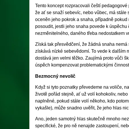
Tento koncept rozpracovali čeští pedagogové p
že ať se snaží sebevíc, nebo vůbec, má stále
oceněn jeho pokrok a snaha, případně pokud
posoudit, jestli jeho snaha povede k úspěchu
nezměnitelného, daného třeba nedostatkem vro
Získá tak přesvědčení, že žádná snaha nemá 
získává nízké sebevědomí. To vede k dalším 
dostává jen velmi těžko. Zaujímá proto vůči šk
úspěch kompenzovat problematickými činnost
Bezmocný nevolič
Když si tyto poznatky převedeme na voliče, 
životě pořád stejně, ať už volí kohokoliv, ne
naplněné, pokud stále volí někoho, kdo potom
vykašle), může snadno uvěřit, že jeho hlas ni
Ano, jeden samotný hlas skutečně mnoho nez
specifické, že pro ně nenajde zastoupení, neb