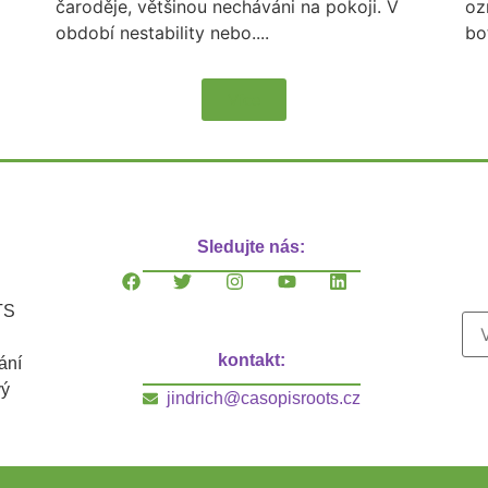
čaroděje, většinou necháváni na pokoji. V
oz
období nestability nebo....
bo
Více
Sledujte nás:
TS
kontakt:
ání
vý
jindrich@casopisroots.cz