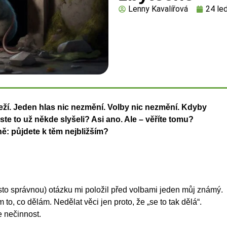
Lenny Kavalířová
24 le
ží. Jeden hlas nic nezmění. Volby nic nezmění. Kdyby
ste to už někde slyšeli? Asi ano. Ale – věříte tomu?
ě: půjdete k těm nejbližším?
sto správnou) otázku mi položil před volbami jeden můj známý.
 to, co dělám. Nedělat věci jen proto, že „se to tak dělá“.
e nečinnost.