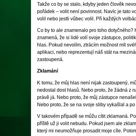
Takže co by se stalo, kdyby jeden člověk nevol
pořádek – volit není povinnost. Navíc je tato 
volil nebo jestli vůbec volil. Při každých volb
Co by to ale znamenalo pro toho dotyčného? Ho
znamená, že si lidé volí svoje zástupce, politi
hlas. Pokud nevolím, ztrácím možnost mít svého
aplikaci, nebo reprezentují náš stát na mezin
zastoupená.
Zklamání
K tomu, že můj hlas není nijak zastoupený, můž
nedostal dost hlasů. Nebo proto, že žádná z 
právě já. Nebo proto, že můj zástupce nenašel 
Nebo proto, že se na svoje sliby vykašlal a po
V takovém případě se můžu cítit zklamaná. Po
příště už ji volit nebudu. Pokud jsem ale zkla
který mi neumožňuje prosadit moje cíle. Poto