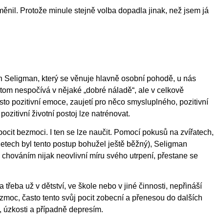
měnil. Protože minule stejně volba dopadla jinak, než jsem já
n Seligman, který se věnuje hlavně osobní pohodě, u nás
itom nespočívá v nějaké „dobré náladě“, ale v celkově
sto pozitivní emoce, zaujetí pro něco smysluplného, pozitivní
pozitivní životní postoj lze natrénovat.
ocit bezmoci. I ten se lze naučit. Pomocí pokusů na zvířatech,
 letech byl tento postup bohužel ještě běžný), Seligman
m chováním nijak neovlivní míru svého utrpení, přestane se
 třeba už v dětství, ve škole nebo v jiné činnosti, nepřináší
zmoc, často tento svůj pocit zobecní a přenesou do dalších
, úzkosti a případně depresím.