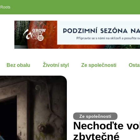
 Roots
Bez obalu
Životní styl
Ze společnosti
Osta
Ze společnosti
Nechoďte voli
zbytečné