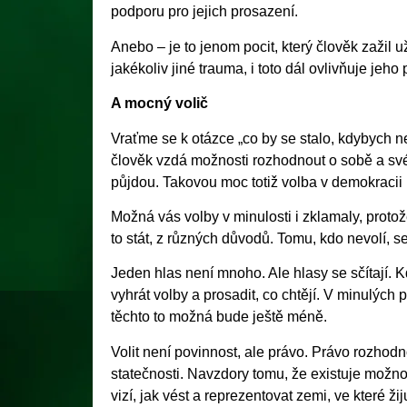
podporu pro jejich prosazení.
Anebo – je to jenom pocit, který člověk zažil už
jakékoliv jiné trauma, i toto dál ovlivňuje jeho
A mocný volič
Vraťme se k otázce „co by se stalo, kdybych 
člověk vzdá možnosti rozhodnout o sobě a své b
půjdou. Takovou moc totiž volba v demokracii
Možná vás volby v minulosti i zklamaly, proto
to stát, z různých důvodů. Tomu, kdo nevolí, se 
Jeden hlas není mnoho. Ale hlasy se sčítají. 
vyhrát volby a prosadit, co chtějí. V minulých
těchto to možná bude ještě méně.
Volit není povinnost, ale právo. Právo rozhodno
statečnosti. Navzdory tomu, že existuje možnos
vizí, jak vést a reprezentovat zemi, ve které 