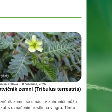
Bylinky
onika Králová
8 července, 2026
tvičník zemní (Tribulus terrestris)
tvičník zemní se u nás i v zahraníčí může
tkat s označením rostlinná viagra. Tímto