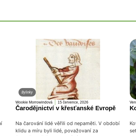
Bylinky
Wookie Morrowindová
15 července, 2026
Ver
Čarodějnictví v křesťanské Evropě
Ko
í
Na čarování lidé věřili od nepaměti. V období
Ko
klidu a míru byli lidé, považovaní za
se