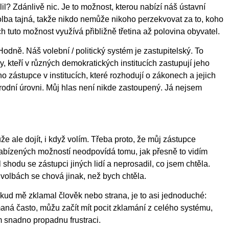
il? Zdánlivě nic. Je to možnost, kterou nabízí náš ústavní
volba tajná, takže nikdo nemůže nikoho perzekvovat za to, koho
ách tuto možnost využívá přibližně třetina až polovina obyvatel.
dně. Náš volební / politický systém je zastupitelský. To
ky, kteří v různých demokratických institucích zastupují jeho
 zástupce v institucích, které rozhodují o zákonech a jejich
árodní úrovni. Můj hlas není nikde zastoupený. Já nejsem
e ale dojít, i když volím. Třeba proto, že můj zástupce
nabízených možností neodpovídá tomu, jak přesně to vidím
shodu se zástupci jiných lidí a neprosadil, co jsem chtěla.
 volbách se chová jinak, než bych chtěla.
kud mě zklamal člověk nebo strana, je to asi jednoduché:
maná často, můžu začít mít pocit zklamání z celého systému,
m snadno propadnu frustraci.