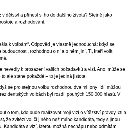
 v dětství a přinesl si ho do dalšího života? Stejně jako
 postoje a rozhodování.
nešla k volbám“. Odpověď je vlastně jednoduchá: když se
udoucnosti, rozhodnou o ní a o něm jiní. Ti, kteří volit
 má.
že nevedly k prosazení vašich požadavků a vizí. Ano, může se
to ale stane pokaždé – to je jediná jistota.
Když se pro stejnou volbu rozhodnou dva miliony lidí, můžou
 prezidentských volbách byl rozdíl pouhých 150 000 hlasů. V
ut o tom, kdo bude realizovat moji vizi o vítězství pravdy, cti a
t, že zvítězí voliči jiného než mého kandidáta, tedy s jinou
žiju. Kandidáta s vizí, kterou možná nechápu nebo odmítám.