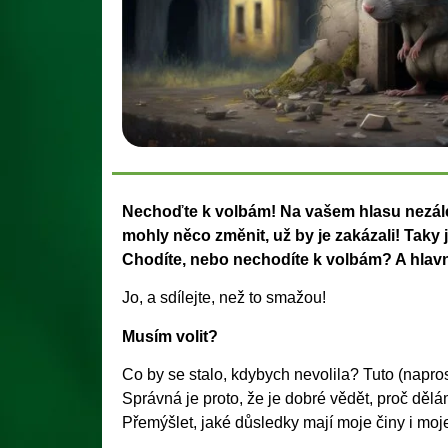
Nechoďte k volbám! Na vašem hlasu nezále
mohly něco změnit, už by je zakázali! Taky j
Chodíte, nebo nechodíte k volbám? A hlavn
Jo, a sdílejte, než to smažou!
Musím volit?
Co by se stalo, kdybych nevolila? Tuto (napro
Správná je proto, že je dobré vědět, proč dělám
Přemýšlet, jaké důsledky mají moje činy i moj