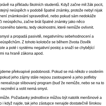
rávě na příkladu školních studentů. Když začne mít žák pocit,
 stejný neúspěch v podobě špatné známky, protože nebyl nijak
 není známkování spravedlivé, nebo pokud sám nedokáže
 či neúspěchu, začne brát špatné známky jako něco
zeného talentu, tedy okolnostmi, které nemůže ovlivnit.
smysl a propadá pasivitě, negativnímu sebehodnocení a
neúspěchům. Z tohoto kolotoče se během života člověk
ole a poté i systému negativní postoj a snaží se chybějící
mi na hraně zákona apod.
najdeme překvapivé podobnosti. Pokud se má někdo v osobním
bo pokud jeho zájmy stále nejsou zastoupené a jeho potřeby
 nerealizuje slibovaný program (buď že nemůže, nebo se na to
c nezmění a volit nemá smysl.
může. Požadavky jednotlivce můžou být natolik menšinové a
o i když najde, tak jeho zástupce nenajde dostatečně širokou