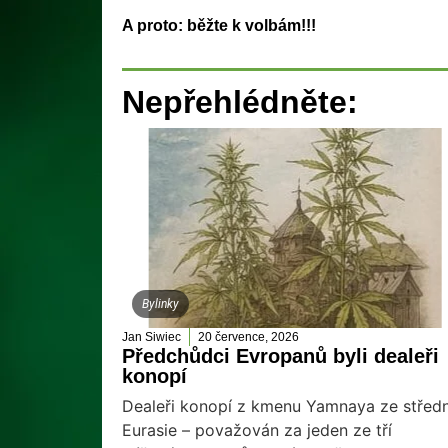
A proto: běžte k volbám!!!
Nepřehlédněte:
Bylinky
Jan Siwiec
20 července, 2026
Předchůdci Evropanů byli dealeři
konopí
Dealeři konopí z kmenu Yamnaya ze středn
Eurasie – považován za jeden ze tří